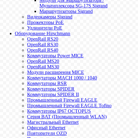
Модули для Маршрутизатора /
Мультиплексора SG-17S Sigrand
Маршрутизаторы Sigrand
Видеокамеры Sigrand
Прожекторы PoE
Удлинители PoE
Оборудование Hirschmann
OpenRail RS20
OpenRail RS30
OpenRail RS40
Коммутаторы Power MICE
OpenRail MS20
OpenRail MS30
Модули расширения MICE
Коммутаторы MACH 1000 / 1040
Коммутаторы RSR
Коммутаторы SPIDER
Коммутаторы SPIDER II
Промышленный Firewall EAGLE
Промышленный Firewall EAGLE Tofino
Коммутаторы IP67 OCTOPUS
Серия BAT (Промышленный WLAN)
Магистральный Ethernet
Офисный Ethernet
Повторители OZD