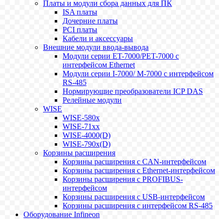
Платы и модули сбора данных для ПК
ISA платы
Дочерние платы
PCI платы
Кабели и аксессуары
Внешние модули ввода-вывода
Модули серии ET-7000/PET-7000 с
интерфейсом Ethernet
Модули серии I-7000/ M-7000 с интерфейсом
RS-485
Нормирующие преобразователи ICP DAS
Релейные модули
WISE
WISE-580x
WISE-71xx
WISE-4000(D)
WISE-790x(D)
Корзины расширения
Корзины расширения с CAN-интерфейсом
Корзины расширения с Ethernet-интерфейсом
Корзины расширения с PROFIBUS-
интерфейсом
Корзины расширения с USB-интерфейсом
Корзины расширения с интерфейсом RS-485
Оборудование Infineon