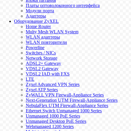
Блоки питания
Платы оптоволоконного интерфейса
Модули порта
Адаптеры
Оборудование ZyXEL
Home Router
Multy Mesh WLAN System
WLAN адаптеры
WLAN повторители
Powerline
Switches / NICs
Network Storage
ADSL2+ Gateway
VDSL2 Gateway
VDSL2 IAD with FXS
LTE
Zyxel Advanced VPN Series
Zyxel ATP Series
ZyWALL VPN Firewall-Appliance Series
Next-Generation UTM Firewall-Appliance Series
NebulaFlex UTM Firewall-Appliance Series
Ethernet Switch Unmanaged 1000 Series
Unmanaged 1000 PoE Series
Unmanaged Desktop PoE Series
Webmanaged 1200 Series