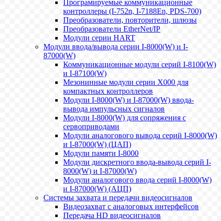
Програмируемые коммуникационные
контроллеры (I-752n, I-7188En, PDS-700)
Преобразователи, повторители, шлюзы
Преобразователи EtherNet/IP
Модули серии HART
Модули ввода/вывода серии I-8000(W) и I-
87000(W)
Коммуникационные модули серий I-8100(W)
и I-87100(W)
Мезонинные модули серии X000 для
компактных контроллеров
Модули I-8000(W) и I-87000(W) ввода-
вывода импульсных сигналов
Модули I-8000(W) для сопряжения с
сервоприводами
Модули аналогового вывода серий I-8000(W)
и I-87000(W) (ЦАП)
Модули памяти I-8000
Модули дискретного ввода-вывода серий I-
8000(W) и I-87000(W)
Модули аналогового ввода серий I-8000(W)
и I-87000(W) (АЦП)
Системы захвата и передачи видеосигналов
Видеозахват с аналоговых интерфейсов
Передача HD видеосигналов