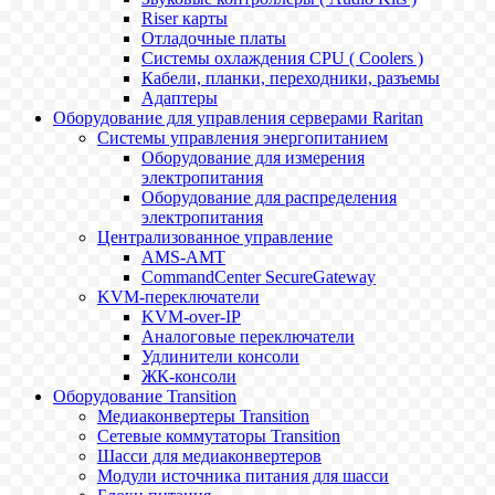
Riser карты
Отладочные платы
Системы охлаждения CPU ( Coolers )
Кабели, планки, переходники, разъемы
Адаптеры
Оборудование для управления серверами Raritan
Системы управления энергопитанием
Оборудование для измерения
электропитания
Оборудование для распределения
электропитания
Централизованное управление
AMS-AMT
CommandCenter SecureGateway
KVM-переключатели
KVM-over-IP
Аналоговые переключатели
Удлинители консоли
ЖК-консоли
Оборудование Transition
Медиаконвертеры Transition
Сетевые коммутаторы Transition
Шасси для медиаконвертеров
Модули источника питания для шасси