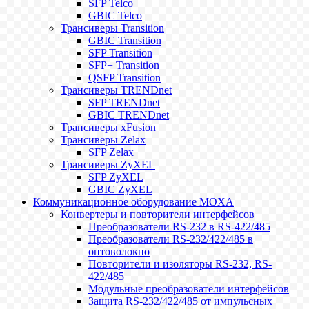
SFP Telco
GBIC Telco
Трансиверы Transition
GBIC Transition
SFP Transition
SFP+ Transition
QSFP Transition
Трансиверы TRENDnet
SFP TRENDnet
GBIC TRENDnet
Трансиверы xFusion
Трансиверы Zelax
SFP Zelax
Трансиверы ZyXEL
SFP ZyXEL
GBIC ZyXEL
Коммуникационное оборудование MOXA
Конвертеры и повторители интерфейсов
Преобразователи RS-232 в RS-422/485
Преобразователи RS-232/422/485 в
оптоволокно
Повторители и изоляторы RS-232, RS-
422/485
Модульные преобразователи интерфейсов
Защита RS-232/422/485 от импульсных