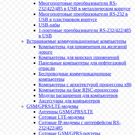
Многопортовые преобразователи RS-
232/422/485 в USB в металлическом корпусе
Многопортовые преобразователи RS-232 в
USB в пластиковом корпусе
USB-хабы
1-портовые преобразователи RS-232/422/485
в USB
Встраиваемые коммуникационные компьютеры
Компьютеры для применения на железной
дороге
Компьютеры для морских применений
Панельные компьютеры для нефтегазовой
отрасли
Беспроводные коммуникационные
компьютеры
Компьютеры с архитектурой процессора x86
Компьютеры на базе RISC-процессора
Модули расширения для компьютеров
Аксессуары для компьютеров
GSM/GPRS/LTE-модемы
Антенны GSM/GPRS/LTE
Сотовые LTE-модемы
Сотовые IP-модемы с интерфейсом RS-
232/422/485
Сотовые GSM/GPRS-роутеры