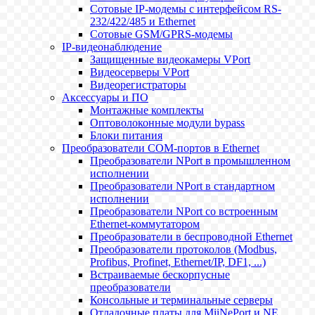
Сотовые IP-модемы с интерфейсом RS-
232/422/485 и Ethernet
Сотовые GSM/GPRS-модемы
IP-видеонаблюдение
Защищенные видеокамеры VPort
Видеосерверы VPort
Видеорегистраторы
Аксессуары и ПО
Монтажные комплекты
Оптоволоконные модули bypass
Блоки питания
Преобразователи COM-портов в Ethernet
Преобразователи NPort в промышленном
исполнении
Преобразователи NPort в стандартном
исполнении
Преобразователи NPort со встроенным
Ethernet-коммутатором
Преобразователи в беспроводной Ethernet
Преобразователи протоколов (Modbus,
Profibus, Profinet, Ethernet/IP, DF1, ...)
Встраиваемые бескорпусные
преобразователи
Консольные и терминальные серверы
Отладочные платы для MiiNePort и NE