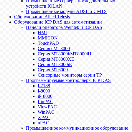
Промышленные серверы последовательных
устройств IOLAN
Промышленные модули ADSL и UMTS
Оборудование Allied Telesis
Оборудование ICP DAS для автоматизации
Панели оператора Weintek и ICP DAS
HMI
MMICON
TouchPAD
Серия eMT3000
Серия MT8000i/MT8000iH
Серия MT8000XE
Серия MT8000iE
Серия MT6000
Сенсорные мониторы серии TP
Программируемые контроллеры ICP DAS
I-7188
I-8000
iP-8000
LinPAC
ViewPAC
WinPAC
XPAC
uPAC
Промышленное коммуникационное оборудование