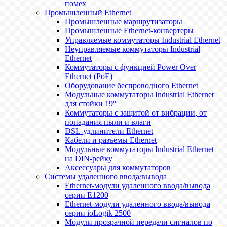
помех
Промышленный Ethernet
Промышленные маршрутизаторы
Промышленные Ethernet-конвертеры
Управляемые коммутаторы Industrial Ethernet
Неуправляемые коммутаторы Industrial
Ethernet
Коммутаторы с функцией Power Over
Ethernet (PoE)
Оборудование беспроводного Ethernet
Модульные коммутаторы Industrial Ethernet
для стойки 19''
Коммутаторы с защитой от вибрации, от
попадания пыли и влаги
DSL-удлинители Ethernet
Кабели и разъемы Ethernet
Модульные коммутаторы Industrial Ethernet
на DIN-рейку
Аксессуары для коммутаторов
Системы удаленного ввода/вывода
Ethernet-модули удаленного ввода/вывода
серии E1200
Ethernet-модули удаленного ввода/вывода
серии ioLogik 2500
Модули прозрачной передачи сигналов по