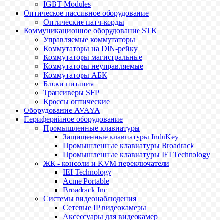
IGBT Modules
Оптическое пассивное оборудование
Оптические патч-корды
Коммуникационное оборудование STK
Управляемые коммутаторы
Коммутаторы на DIN-рейку
Коммутаторы магистральные
Коммутаторы неуправляемые
Коммутаторы АБК
Блоки питания
Трансиверы SFP
Кроссы оптические
Оборудование AVAYA
Периферийное оборудование
Промышленные клавиатуры
Защищенные клавиатуры InduKey
Промышленные клавиатуры Broadrack
Промышленные клавиатуры IEI Technology
ЖК - консоли и KVM переключатели
IEI Technology
Acme Portable
Broadrack Inc.
Системы видеонаблюдения
Сетевые IP видеокамеры
Аксессуары для видеокамер