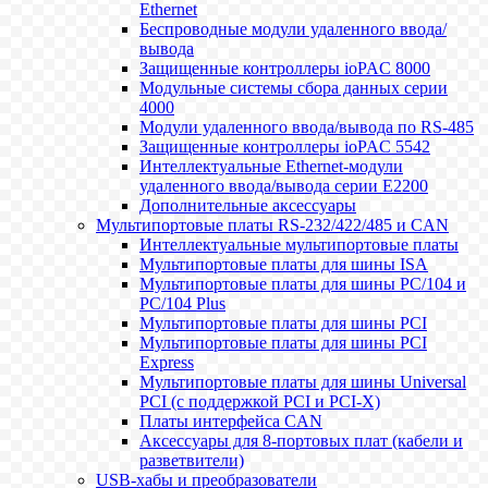
Ethernet
Беспроводные модули удаленного ввода/
вывода
Защищенные контроллеры ioPAC 8000
Модульные системы сбора данных серии
4000
Модули удаленного ввода/вывода по RS-485
Защищенные контроллеры ioPAC 5542
Интеллектуальные Ethernet-модули
удаленного ввода/вывода серии E2200
Дополнительные аксессуары
Мультипортовые платы RS-232/422/485 и CAN
Интеллектуальные мультипортовые платы
Мультипортовые платы для шины ISA
Мультипортовые платы для шины PC/104 и
PC/104 Plus
Мультипортовые платы для шины PCI
Мультипортовые платы для шины PCI
Express
Мультипортовые платы для шины Universal
PCI (с поддержкой PCI и PCI-X)
Платы интерфейса CAN
Аксессуары для 8-портовых плат (кабели и
разветвители)
USB-хабы и преобразователи