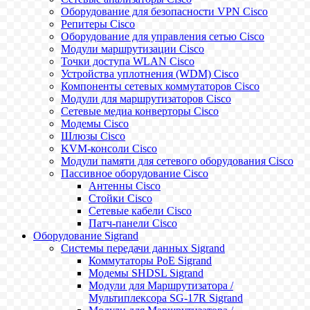
Оборудование для безопасности VPN Cisco
Репитеры Cisco
Оборудование для управления сетью Cisco
Модули маршрутизации Cisco
Точки доступа WLAN Cisco
Устройства уплотнения (WDM) Cisco
Компоненты сетевых коммутаторов Cisco
Модули для маршрутизаторов Cisco
Сетевые медиа конверторы Cisco
Модемы Cisco
Шлюзы Cisco
KVM-консоли Cisco
Модули памяти для сетевого оборудования Cisco
Пассивное оборудование Cisco
Антенны Cisco
Стойки Cisco
Сетевые кабели Cisco
Патч-панели Cisco
Оборудование Sigrand
Системы передачи данных Sigrand
Коммутаторы PoE Sigrand
Модемы SHDSL Sigrand
Модули для Маршрутизатора /
Мультиплексора SG-17R Sigrand