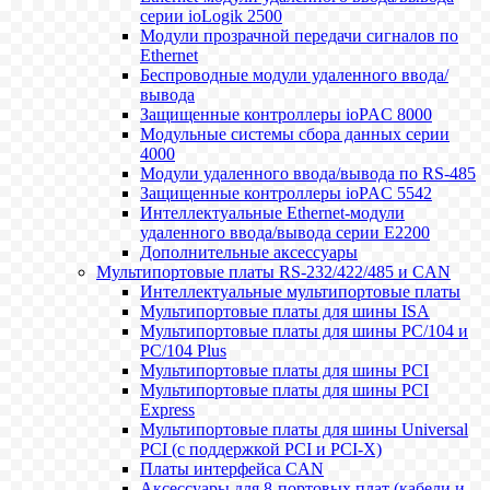
серии ioLogik 2500
Модули прозрачной передачи сигналов по
Ethernet
Беспроводные модули удаленного ввода/
вывода
Защищенные контроллеры ioPAC 8000
Модульные системы сбора данных серии
4000
Модули удаленного ввода/вывода по RS-485
Защищенные контроллеры ioPAC 5542
Интеллектуальные Ethernet-модули
удаленного ввода/вывода серии E2200
Дополнительные аксессуары
Мультипортовые платы RS-232/422/485 и CAN
Интеллектуальные мультипортовые платы
Мультипортовые платы для шины ISA
Мультипортовые платы для шины PC/104 и
PC/104 Plus
Мультипортовые платы для шины PCI
Мультипортовые платы для шины PCI
Express
Мультипортовые платы для шины Universal
PCI (с поддержкой PCI и PCI-X)
Платы интерфейса CAN
Аксессуары для 8-портовых плат (кабели и