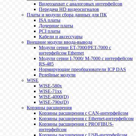
Видеозахват с аналоговых интерфейсов
Передача HD видеосигналов
Платы и модули сбора данных для ПК
ISA платы
Дочерние платы
PCI платы
Кабели и аксессуары
Внешние модули ввода-вывода
Модули серии ET-7000/PET-7000 с
интерфейсом Ethernet
Модули серии I-7000/ M-7000 с интерфейсом
RS-485
Нормирующие преобразователи ICP DAS
Релейные модули
WISE
WISE-580x
WISE-71xx
WISE-4000(D)
WISE-790x(D)
Корзины расширения
Корзины расширения с CAN-интерфейсом
Корзины расширения с Ethernet-интерфейсом
Корзины расширения с PROFIBUS-
интерфейсом
Корзины расширения с USB-интерфейсом