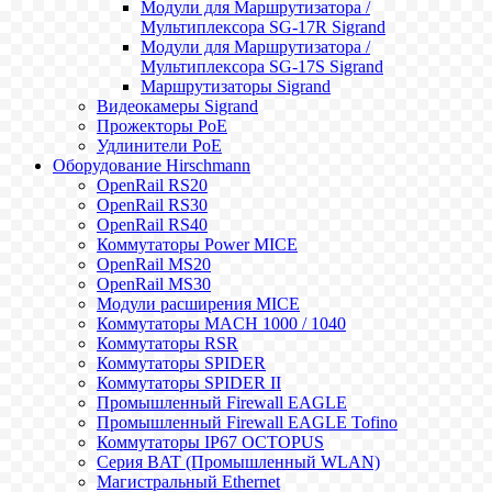
Модули для Маршрутизатора /
Мультиплексора SG-17R Sigrand
Модули для Маршрутизатора /
Мультиплексора SG-17S Sigrand
Маршрутизаторы Sigrand
Видеокамеры Sigrand
Прожекторы PoE
Удлинители PoE
Оборудование Hirschmann
OpenRail RS20
OpenRail RS30
OpenRail RS40
Коммутаторы Power MICE
OpenRail MS20
OpenRail MS30
Модули расширения MICE
Коммутаторы MACH 1000 / 1040
Коммутаторы RSR
Коммутаторы SPIDER
Коммутаторы SPIDER II
Промышленный Firewall EAGLE
Промышленный Firewall EAGLE Tofino
Коммутаторы IP67 OCTOPUS
Серия BAT (Промышленный WLAN)
Магистральный Ethernet