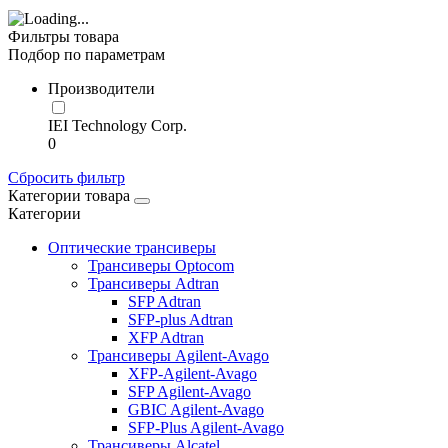
Фильтры товара
Подбор по параметрам
Производители
IEI Technology Corp.
0
Сбросить фильтр
Категории товара
Категории
Оптические трансиверы
Трансиверы Optocom
Трансиверы Adtran
SFP Adtran
SFP-plus Adtran
XFP Adtran
Трансиверы Agilent-Avago
XFP-Agilent-Avago
SFP Agilent-Avago
GBIC Agilent-Avago
SFP-Plus Agilent-Avago
Трансиверы Alcatel