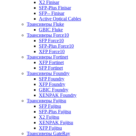
X2 Finisar
SFP-Plus Finisar
SFP-- Finisar
Active Optical Cables
Трансиверы Fluke
GBIC Fluke
Трансиверы Force10
SFP Force10
SFP-Plus Force10
XFP Force10
Трансиверы Fortinet
XFP Fortinet
SFP Fortinet
Трансиверы Foundry
SFP Foundry
XFP Foundry
GBIC Foundry
XENPAK Foundry
Трансиверы Fujitsu
SFP Fujitsu
SFP-Plus Fujitsu
X2 Fujitsu
XENPAK Fujitsu
XFP Fujitsu
Трансиверы GateRay