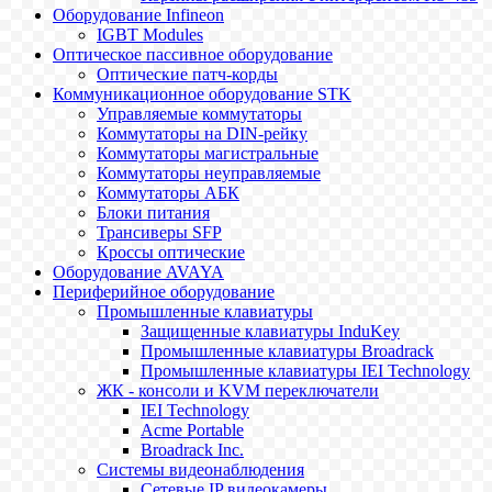
Оборудование Infineon
IGBT Modules
Оптическое пассивное оборудование
Оптические патч-корды
Коммуникационное оборудование STK
Управляемые коммутаторы
Коммутаторы на DIN-рейку
Коммутаторы магистральные
Коммутаторы неуправляемые
Коммутаторы АБК
Блоки питания
Трансиверы SFP
Кроссы оптические
Оборудование AVAYA
Периферийное оборудование
Промышленные клавиатуры
Защищенные клавиатуры InduKey
Промышленные клавиатуры Broadrack
Промышленные клавиатуры IEI Technology
ЖК - консоли и KVM переключатели
IEI Technology
Acme Portable
Broadrack Inc.
Системы видеонаблюдения
Сетевые IP видеокамеры