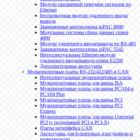
Модули прозрачной передачи сигналов по
Ethernet
Беспроводные модули удаленного ввода/
вывода
Защищенные контроллеры ioPAC 8000
Модульные системы сбора данных серии
4000
Модули удаленного ввода/вывода по RS-485
Защищенные контроллеры ioPAC 5542
Интеллектуальные Ethernet-модули
удаленного ввода/вывода серии E2200
Дополнительные аксессуары
Мультипортовые платы RS-232/422/485 и CAN
Интеллектуальные мультипортовые платы
Мультипортовые платы для шины ISA
Мультипортовые платы для шины PC/104 и
PC/104 Plus
Мультипортовые платы для шины PCI
Мультипортовые платы для шины PCI
Express
Мультипортовые платы для шины Universal
PCI (с поддержкой PCI и PCI-X)
Платы интерфейса CAN
Аксессуары для 8-портовых плат (кабели и
разветвители)