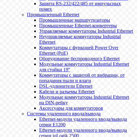
Защита RS-232/422/485 от импульсных
помех
Промышленный Ethernet
Промышленные маршрутизаторы
Промышленные Ethernet-конвертеры
Управляемые коммутаторы Industrial Ethernet
Неуправляемые коммутаторы Industrial
Ethernet
Коммутаторы с функцией Power Over
Ethernet (PoE)
Оборудование беспроводного Ethernet
Модульные коммутаторы Industrial Ethernet
для стойки 19''
Коммутаторы с защитой от вибрации, от
попадания пыли и влаги
DSL-удлинители Ethernet
Кабели и разъемы Ethernet
Модульные коммутаторы Industrial Ethernet
на DIN-рейку
Аксессуары для коммутаторов
Системы удаленного ввода/вывода
Ethernet-модули удаленного ввода/вывода
серии E1200
Ethernet-модули удаленного ввода/вывода
серии ioLogik 2500