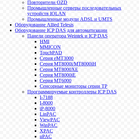
Повторители OZD
Промышленные серверы последовательных
устройств IOLAN
Промышленные модули ADSL и UMTS
Оборудование Allied Telesis
Оборудование ICP DAS для автоматизации
Панели оператора Weintek и ICP DAS
HMI
MMICON
TouchPAD
Серия eMT3000
Серия MT8000i/MT8000iH
Серия MT8000XE
Серия MT8000iE
Серия MT6000
Сенсорные мониторы серии TP
Программируемые контроллеры ICP DAS
I-7188
I-8000
iP-8000
LinPAC
ViewPAC
WinPAC
XPAC
uPAC