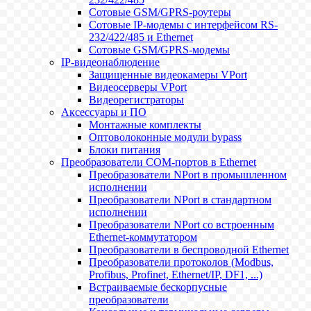
Сотовые GSM/GPRS-роутеры
Сотовые IP-модемы с интерфейсом RS-
232/422/485 и Ethernet
Сотовые GSM/GPRS-модемы
IP-видеонаблюдение
Защищенные видеокамеры VPort
Видеосерверы VPort
Видеорегистраторы
Аксессуары и ПО
Монтажные комплекты
Оптоволоконные модули bypass
Блоки питания
Преобразователи COM-портов в Ethernet
Преобразователи NPort в промышленном
исполнении
Преобразователи NPort в стандартном
исполнении
Преобразователи NPort со встроенным
Ethernet-коммутатором
Преобразователи в беспроводной Ethernet
Преобразователи протоколов (Modbus,
Profibus, Profinet, Ethernet/IP, DF1, ...)
Встраиваемые бескорпусные
преобразователи