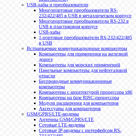
USB-хабы и преобразователи
Многопортовые преобразователи RS-
232/422/485 в USB в металлическом корпусе
Многопортовые преобразователи RS-232 в
USB в пластиковом корпусе
USB-хабы
1-портовые преобразователи RS-232/422/485
в USB
Встраиваемые коммуникационные компьютеры
Компьютеры для применения на железной
дороге
Компьютеры для морских применений
Панельные компьютеры для нефтегазовой
отрасли
Беспроводные коммуникационные
компьютеры
Компьютеры с архитектурой процессора x86
Компьютеры на базе RISC-процессора
Модули расширения для компьютеров
Аксессуары для компьютеров
GSM/GPRS/LTE-модемы
Антенны GSM/GPRS/LTE
Сотовые LTE-модемы
Сотовые IP-модемы с интерфейсом RS-
232/422/485