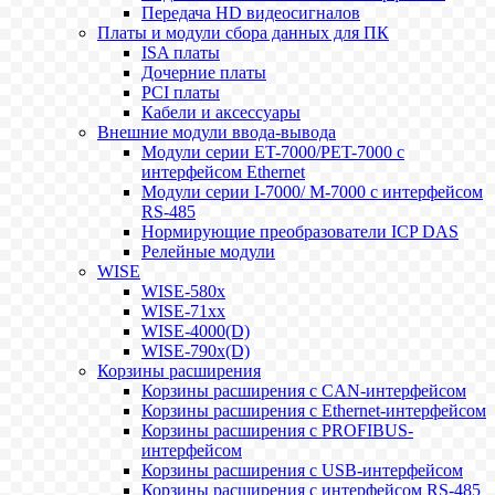
Передача HD видеосигналов
Платы и модули сбора данных для ПК
ISA платы
Дочерние платы
PCI платы
Кабели и аксессуары
Внешние модули ввода-вывода
Модули серии ET-7000/PET-7000 с
интерфейсом Ethernet
Модули серии I-7000/ M-7000 с интерфейсом
RS-485
Нормирующие преобразователи ICP DAS
Релейные модули
WISE
WISE-580x
WISE-71xx
WISE-4000(D)
WISE-790x(D)
Корзины расширения
Корзины расширения с CAN-интерфейсом
Корзины расширения с Ethernet-интерфейсом
Корзины расширения с PROFIBUS-
интерфейсом
Корзины расширения с USB-интерфейсом
Корзины расширения с интерфейсом RS-485