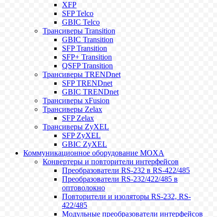
XFP
SFP Telco
GBIC Telco
Трансиверы Transition
GBIC Transition
SFP Transition
SFP+ Transition
QSFP Transition
Трансиверы TRENDnet
SFP TRENDnet
GBIC TRENDnet
Трансиверы xFusion
Трансиверы Zelax
SFP Zelax
Трансиверы ZyXEL
SFP ZyXEL
GBIC ZyXEL
Коммуникационное оборудование MOXA
Конвертеры и повторители интерфейсов
Преобразователи RS-232 в RS-422/485
Преобразователи RS-232/422/485 в
оптоволокно
Повторители и изоляторы RS-232, RS-
422/485
Модульные преобразователи интерфейсов