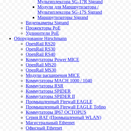
Мультиплексора SG-17R Sigrand
Модули для Маршрутизатора /
Мультиплексора SG-17S Sigrand
Маршрутизаторы Sigrand
Видеокамеры Sigrand
Прожекторы PoE
Удлинители PoE
Оборудование Hirschmann
OpenRail RS20
OpenRail RS30
OpenRail RS40
Коммутаторы Power MICE
OpenRail MS20
OpenRail MS30
Модули расширения MICE
Коммутаторы MACH 1000 / 1040
Коммутаторы RSR
Коммутаторы SPIDER
Коммутаторы SPIDER II
Промышленный Firewall EAGLE
Промышленный Firewall EAGLE Tofino
Коммутаторы IP67 OCTOPUS
Серия BAT (Промышленный WLAN)
Магистральный Ethernet
Офисный Ethernet