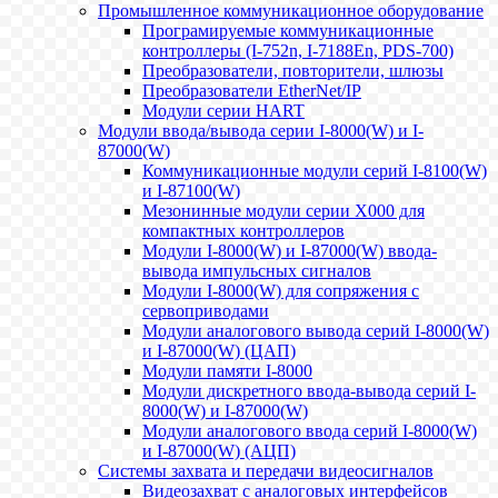
Промышленное коммуникационное оборудование
Програмируемые коммуникационные
контроллеры (I-752n, I-7188En, PDS-700)
Преобразователи, повторители, шлюзы
Преобразователи EtherNet/IP
Модули серии HART
Модули ввода/вывода серии I-8000(W) и I-
87000(W)
Коммуникационные модули серий I-8100(W)
и I-87100(W)
Мезонинные модули серии X000 для
компактных контроллеров
Модули I-8000(W) и I-87000(W) ввода-
вывода импульсных сигналов
Модули I-8000(W) для сопряжения с
сервоприводами
Модули аналогового вывода серий I-8000(W)
и I-87000(W) (ЦАП)
Модули памяти I-8000
Модули дискретного ввода-вывода серий I-
8000(W) и I-87000(W)
Модули аналогового ввода серий I-8000(W)
и I-87000(W) (АЦП)
Системы захвата и передачи видеосигналов
Видеозахват с аналоговых интерфейсов