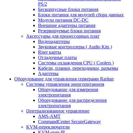
PS/2
Бескорпусные блоки питания
Блоки питания для модулей сбора данных
Модули питания DC-DC
Внешние адаптеры питания
Резервируемые блоки питания
Аксессуары для процессорных плат
Видеоадаптеры
Звуковые контроллеры ( Audio Kits )
Riser карты
Отладочные платы
Системы охлаждения CPU ( Coolers )
Кабели, планки, переходники, разъемы
Адаптеры
Оборудование для управления серверами Raritan
Системы управления энергопитанием
Оборудование для измерения
электропитания
Оборудование для распределения
электропитания
Централизованное управление
AMS-AMT
CommandCenter SecureGateway
KVM-переключатели
KVM-over-IP