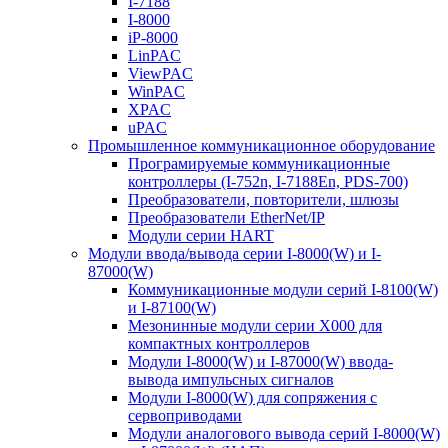
I-7188
I-8000
iP-8000
LinPAC
ViewPAC
WinPAC
XPAC
uPAC
Промышленное коммуникационное оборудование
Програмируемые коммуникационные
контроллеры (I-752n, I-7188En, PDS-700)
Преобразователи, повторители, шлюзы
Преобразователи EtherNet/IP
Модули серии HART
Модули ввода/вывода серии I-8000(W) и I-
87000(W)
Коммуникационные модули серий I-8100(W)
и I-87100(W)
Мезонинные модули серии X000 для
компактных контроллеров
Модули I-8000(W) и I-87000(W) ввода-
вывода импульсных сигналов
Модули I-8000(W) для сопряжения с
сервоприводами
Модули аналогового вывода серий I-8000(W)