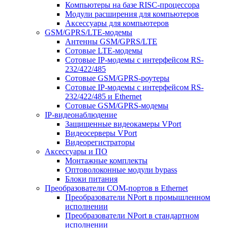
Компьютеры на базе RISC-процессора
Модули расширения для компьютеров
Аксессуары для компьютеров
GSM/GPRS/LTE-модемы
Антенны GSM/GPRS/LTE
Сотовые LTE-модемы
Сотовые IP-модемы с интерфейсом RS-
232/422/485
Сотовые GSM/GPRS-роутеры
Сотовые IP-модемы с интерфейсом RS-
232/422/485 и Ethernet
Сотовые GSM/GPRS-модемы
IP-видеонаблюдение
Защищенные видеокамеры VPort
Видеосерверы VPort
Видеорегистраторы
Аксессуары и ПО
Монтажные комплекты
Оптоволоконные модули bypass
Блоки питания
Преобразователи COM-портов в Ethernet
Преобразователи NPort в промышленном
исполнении
Преобразователи NPort в стандартном
исполнении