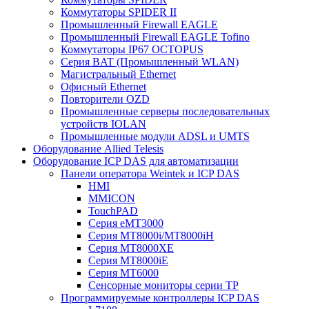
Коммутаторы SPIDER II
Промышленный Firewall EAGLE
Промышленный Firewall EAGLE Tofino
Коммутаторы IP67 OCTOPUS
Серия BAT (Промышленный WLAN)
Магистральный Ethernet
Офисный Ethernet
Повторители OZD
Промышленные серверы последовательных
устройств IOLAN
Промышленные модули ADSL и UMTS
Оборудование Allied Telesis
Оборудование ICP DAS для автоматизации
Панели оператора Weintek и ICP DAS
HMI
MMICON
TouchPAD
Серия eMT3000
Серия MT8000i/MT8000iH
Серия MT8000XE
Серия MT8000iE
Серия MT6000
Сенсорные мониторы серии TP
Программируемые контроллеры ICP DAS