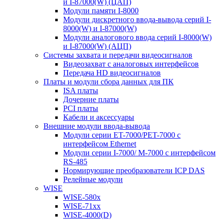
и I-87000(W) (ЦАП)
Модули памяти I-8000
Модули дискретного ввода-вывода серий I-
8000(W) и I-87000(W)
Модули аналогового ввода серий I-8000(W)
и I-87000(W) (АЦП)
Системы захвата и передачи видеосигналов
Видеозахват с аналоговых интерфейсов
Передача HD видеосигналов
Платы и модули сбора данных для ПК
ISA платы
Дочерние платы
PCI платы
Кабели и аксессуары
Внешние модули ввода-вывода
Модули серии ET-7000/PET-7000 с
интерфейсом Ethernet
Модули серии I-7000/ M-7000 с интерфейсом
RS-485
Нормирующие преобразователи ICP DAS
Релейные модули
WISE
WISE-580x
WISE-71xx
WISE-4000(D)