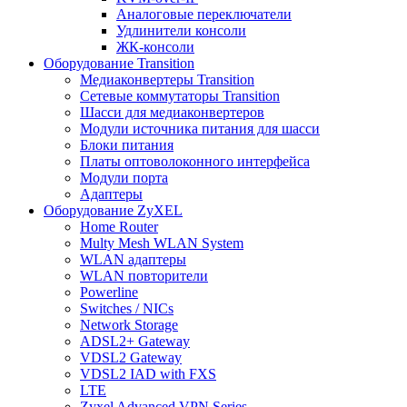
Аналоговые переключатели
Удлинители консоли
ЖК-консоли
Оборудование Transition
Медиаконвертеры Transition
Сетевые коммутаторы Transition
Шасси для медиаконвертеров
Модули источника питания для шасси
Блоки питания
Платы оптоволоконного интерфейса
Модули порта
Адаптеры
Оборудование ZyXEL
Home Router
Multy Mesh WLAN System
WLAN адаптеры
WLAN повторители
Powerline
Switches / NICs
Network Storage
ADSL2+ Gateway
VDSL2 Gateway
VDSL2 IAD with FXS
LTE
Zyxel Advanced VPN Series