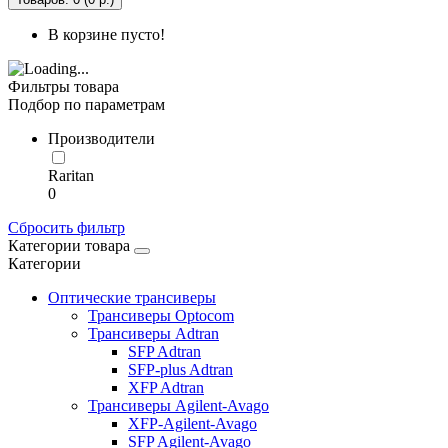
В корзине пусто!
Фильтры товара
Подбор по параметрам
Производители
Raritan
0
Сбросить фильтр
Категории товара
Категории
Оптические трансиверы
Трансиверы Optocom
Трансиверы Adtran
SFP Adtran
SFP-plus Adtran
XFP Adtran
Трансиверы Agilent-Avago
XFP-Agilent-Avago
SFP Agilent-Avago