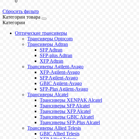
0
Сбросить фильтр
Категории товара
Категории
Оптические трансиверы
Трансиверы Optocom
Трансиверы Adtran
SFP Adtran
SFP-plus Adtran
XFP Adtran
Трансиверы Agilent-Avago
XFP-Agilent-Avago
SFP Agilent-Avago
GBIC Agilent-Avago
SFP-Plus Agilent-Avago
Трансиверы Alcatel
Трансиверы XENPAK Alcatel
Трансиверы SFP Alcatel
Трансиверы XFP Alcatel
Трансиверы GBIC Alcatel
Трансиверы SFP-Plus Alcatel
Трансиверы Allied Telesis
GBIC Allied Telesis