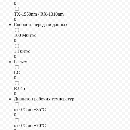
0
TX-1550nm / RX-1310nm
0
Скорость передачи данных
100 Мбит/с
0
1 Гбит/с
0
Разъем
LC
0
RJ-45
0
Диапазон рабочих температур
от 0°C до +85°C
0
от 0°C до +70°C