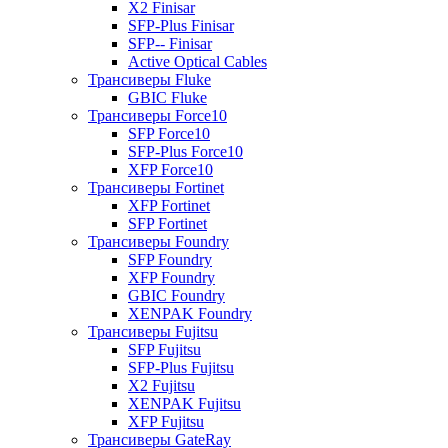
X2 Finisar
SFP-Plus Finisar
SFP-- Finisar
Active Optical Cables
Трансиверы Fluke
GBIC Fluke
Трансиверы Force10
SFP Force10
SFP-Plus Force10
XFP Force10
Трансиверы Fortinet
XFP Fortinet
SFP Fortinet
Трансиверы Foundry
SFP Foundry
XFP Foundry
GBIC Foundry
XENPAK Foundry
Трансиверы Fujitsu
SFP Fujitsu
SFP-Plus Fujitsu
X2 Fujitsu
XENPAK Fujitsu
XFP Fujitsu
Трансиверы GateRay