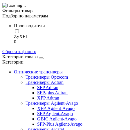
Фильтры товара
Подбор по параметрам
Производители
ZyXEL
0
Сбросить фильтр
Категории товара
Категории
Оптические трансиверы
Трансиверы Optocom
Трансиверы Adtran
SFP Adtran
SFP-plus Adtran
XFP Adtran
Трансиверы Agilent-Avago
XFP-Agilent-Avago
SFP Agilent-Avago
GBIC Agilent-Avago
SFP-Plus Agilent-Avago
Трансиверы Alcatel