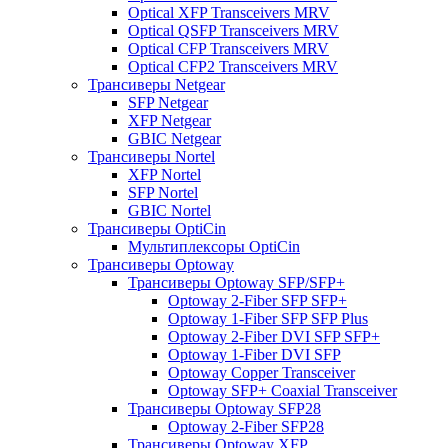
Optical XFP Transceivers MRV
Optical QSFP Transceivers MRV
Optical CFP Transceivers MRV
Optical CFP2 Transceivers MRV
Трансиверы Netgear
SFP Netgear
XFP Netgear
GBIC Netgear
Трансиверы Nortel
XFP Nortel
SFP Nortel
GBIC Nortel
Трансиверы OptiCin
Мультиплексоры OptiCin
Трансиверы Optoway
Трансиверы Optoway SFP/SFP+
Optoway 2-Fiber SFP SFP+
Optoway 1-Fiber SFP SFP Plus
Optoway 2-Fiber DVI SFP SFP+
Optoway 1-Fiber DVI SFP
Optoway Copper Transceiver
Optoway SFP+ Coaxial Transceiver
Трансиверы Optoway SFP28
Optoway 2-Fiber SFP28
Трансиверы Optoway XFP