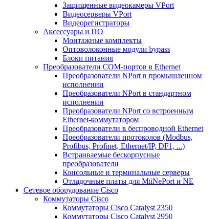
Защищенные видеокамеры VPort
Видеосерверы VPort
Видеорегистраторы
Аксессуары и ПО
Монтажные комплекты
Оптоволоконные модули bypass
Блоки питания
Преобразователи COM-портов в Ethernet
Преобразователи NPort в промышленном
исполнении
Преобразователи NPort в стандартном
исполнении
Преобразователи NPort со встроенным
Ethernet-коммутатором
Преобразователи в беспроводной Ethernet
Преобразователи протоколов (Modbus,
Profibus, Profinet, Ethernet/IP, DF1, ...)
Встраиваемые бескорпусные
преобразователи
Консольные и терминальные серверы
Отладочные платы для MiiNePort и NE
Сетевое оборудование Cisco
Коммутаторы Cisco
Коммутаторы Cisco Catalyst 2350
Коммутаторы Cisco Catalyst 2950