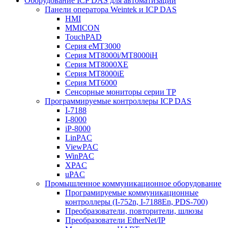
Оборудование ICP DAS для автоматизации
Панели оператора Weintek и ICP DAS
HMI
MMICON
TouchPAD
Серия eMT3000
Серия MT8000i/MT8000iH
Серия MT8000XE
Серия MT8000iE
Серия MT6000
Сенсорные мониторы серии TP
Программируемые контроллеры ICP DAS
I-7188
I-8000
iP-8000
LinPAC
ViewPAC
WinPAC
XPAC
uPAC
Промышленное коммуникационное оборудование
Програмируемые коммуникационные
контроллеры (I-752n, I-7188En, PDS-700)
Преобразователи, повторители, шлюзы
Преобразователи EtherNet/IP