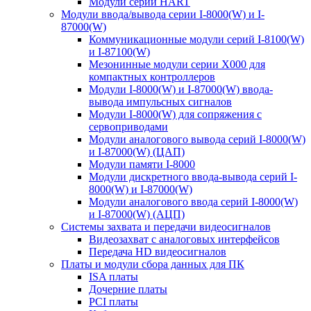
Модули серии HART
Модули ввода/вывода серии I-8000(W) и I-
87000(W)
Коммуникационные модули серий I-8100(W)
и I-87100(W)
Мезонинные модули серии X000 для
компактных контроллеров
Модули I-8000(W) и I-87000(W) ввода-
вывода импульсных сигналов
Модули I-8000(W) для сопряжения с
сервоприводами
Модули аналогового вывода серий I-8000(W)
и I-87000(W) (ЦАП)
Модули памяти I-8000
Модули дискретного ввода-вывода серий I-
8000(W) и I-87000(W)
Модули аналогового ввода серий I-8000(W)
и I-87000(W) (АЦП)
Системы захвата и передачи видеосигналов
Видеозахват с аналоговых интерфейсов
Передача HD видеосигналов
Платы и модули сбора данных для ПК
ISA платы
Дочерние платы
PCI платы