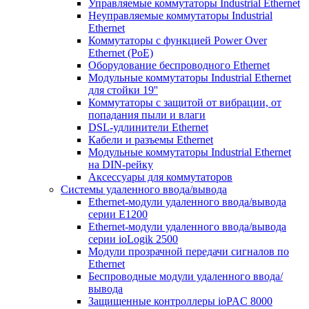
Управляемые коммутаторы Industrial Ethernet
Неуправляемые коммутаторы Industrial
Ethernet
Коммутаторы с функцией Power Over
Ethernet (PoE)
Оборудование беспроводного Ethernet
Модульные коммутаторы Industrial Ethernet
для стойки 19''
Коммутаторы с защитой от вибрации, от
попадания пыли и влаги
DSL-удлинители Ethernet
Кабели и разъемы Ethernet
Модульные коммутаторы Industrial Ethernet
на DIN-рейку
Аксессуары для коммутаторов
Системы удаленного ввода/вывода
Ethernet-модули удаленного ввода/вывода
серии E1200
Ethernet-модули удаленного ввода/вывода
серии ioLogik 2500
Модули прозрачной передачи сигналов по
Ethernet
Беспроводные модули удаленного ввода/
вывода
Защищенные контроллеры ioPAC 8000