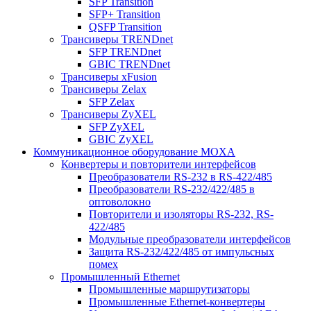
SFP Transition
SFP+ Transition
QSFP Transition
Трансиверы TRENDnet
SFP TRENDnet
GBIC TRENDnet
Трансиверы xFusion
Трансиверы Zelax
SFP Zelax
Трансиверы ZyXEL
SFP ZyXEL
GBIC ZyXEL
Коммуникационное оборудование MOXA
Конвертеры и повторители интерфейсов
Преобразователи RS-232 в RS-422/485
Преобразователи RS-232/422/485 в
оптоволокно
Повторители и изоляторы RS-232, RS-
422/485
Модульные преобразователи интерфейсов
Защита RS-232/422/485 от импульсных
помех
Промышленный Ethernet
Промышленные маршрутизаторы
Промышленные Ethernet-конвертеры