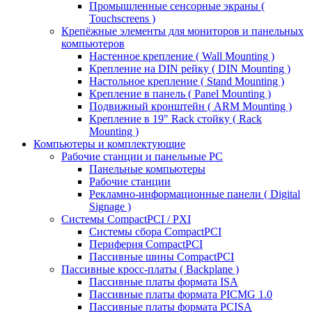
Промышленные сенсорные экраны (
Touchscreens )
Крепёжные элементы для мониторов и панельных
компьютеров
Настенное крепление ( Wall Mounting )
Крепление на DIN рейку ( DIN Mounting )
Настольное крепление ( Stand Mounting )
Крепление в панель ( Panel Mounting )
Подвижный кронштейн ( ARM Mounting )
Крепление в 19" Rack стойку ( Rack
Mounting )
Компьютеры и комплектующие
Рабочие станции и панельные РС
Панельные компьютеры
Рабочие станции
Рекламно-информационные панели ( Digital
Signage )
Системы CompactPCI / PXI
Системы сбора CompactPCI
Периферия CompactPCI
Пассивные шины CompactPCI
Пассивные кросс-платы ( Backplane )
Пассивные платы формата ISA
Пассивные платы формата PICMG 1.0
Пассивные платы формата PCISA