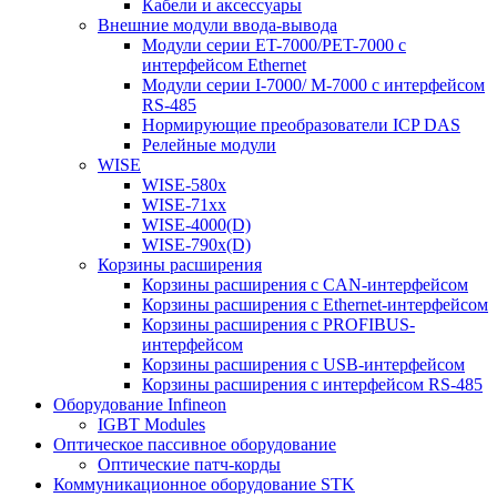
Кабели и аксессуары
Внешние модули ввода-вывода
Модули серии ET-7000/PET-7000 с
интерфейсом Ethernet
Модули серии I-7000/ M-7000 с интерфейсом
RS-485
Нормирующие преобразователи ICP DAS
Релейные модули
WISE
WISE-580x
WISE-71xx
WISE-4000(D)
WISE-790x(D)
Корзины расширения
Корзины расширения с CAN-интерфейсом
Корзины расширения с Ethernet-интерфейсом
Корзины расширения с PROFIBUS-
интерфейсом
Корзины расширения с USB-интерфейсом
Корзины расширения с интерфейсом RS-485
Оборудование Infineon
IGBT Modules
Оптическое пассивное оборудование
Оптические патч-корды
Коммуникационное оборудование STK