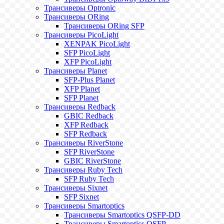
Трансиверы Optronic
Трансиверы ORing
Трансиверы ORing SFP
Трансиверы PicoLight
XENPAK PicoLight
SFP PicoLight
XFP PicoLight
Трансиверы Planet
SFP-Plus Planet
XFP Planet
SFP Planet
Трансиверы Redback
GBIC Redback
XFP Redback
SFP Redback
Трансиверы RiverStone
SFP RiverStone
GBIC RiverStone
Трансиверы Ruby Tech
SFP Ruby Tech
Трансиверы Sixnet
SFP Sixnet
Трансиверы Smartoptics
Трансиверы Smartoptics QSFP-DD
Трансиверы Smartoptics QSFP