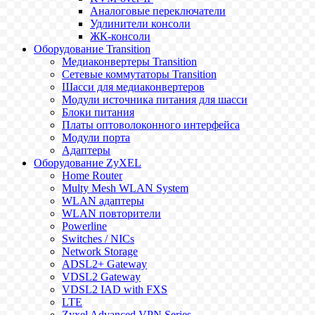
Аналоговые переключатели
Удлинители консоли
ЖК-консоли
Оборудование Transition
Медиаконвертеры Transition
Сетевые коммутаторы Transition
Шасси для медиаконвертеров
Модули источника питания для шасси
Блоки питания
Платы оптоволоконного интерфейса
Модули порта
Адаптеры
Оборудование ZyXEL
Home Router
Multy Mesh WLAN System
WLAN адаптеры
WLAN повторители
Powerline
Switches / NICs
Network Storage
ADSL2+ Gateway
VDSL2 Gateway
VDSL2 IAD with FXS
LTE
Zyxel Advanced VPN Series