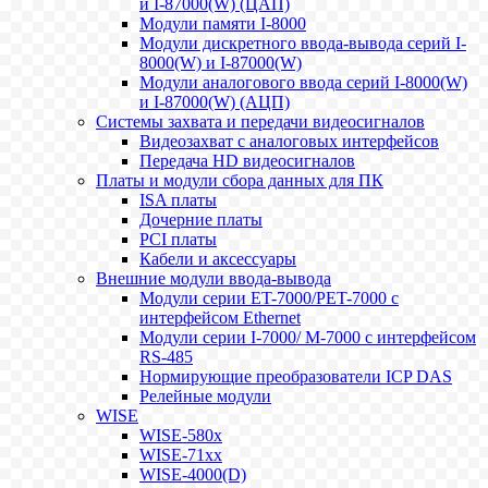
и I-87000(W) (ЦАП)
Модули памяти I-8000
Модули дискретного ввода-вывода серий I-
8000(W) и I-87000(W)
Модули аналогового ввода серий I-8000(W)
и I-87000(W) (АЦП)
Системы захвата и передачи видеосигналов
Видеозахват с аналоговых интерфейсов
Передача HD видеосигналов
Платы и модули сбора данных для ПК
ISA платы
Дочерние платы
PCI платы
Кабели и аксессуары
Внешние модули ввода-вывода
Модули серии ET-7000/PET-7000 с
интерфейсом Ethernet
Модули серии I-7000/ M-7000 с интерфейсом
RS-485
Нормирующие преобразователи ICP DAS
Релейные модули
WISE
WISE-580x
WISE-71xx
WISE-4000(D)