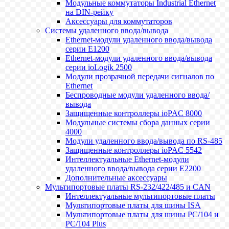
Модульные коммутаторы Industrial Ethernet
на DIN-рейку
Аксессуары для коммутаторов
Системы удаленного ввода/вывода
Ethernet-модули удаленного ввода/вывода
серии E1200
Ethernet-модули удаленного ввода/вывода
серии ioLogik 2500
Модули прозрачной передачи сигналов по
Ethernet
Беспроводные модули удаленного ввода/
вывода
Защищенные контроллеры ioPAC 8000
Модульные системы сбора данных серии
4000
Модули удаленного ввода/вывода по RS-485
Защищенные контроллеры ioPAC 5542
Интеллектуальные Ethernet-модули
удаленного ввода/вывода серии E2200
Дополнительные аксессуары
Мультипортовые платы RS-232/422/485 и CAN
Интеллектуальные мультипортовые платы
Мультипортовые платы для шины ISA
Мультипортовые платы для шины PC/104 и
PC/104 Plus