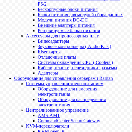
PS/2
Бескорпусные блоки питания
Блоки питания для модулей сбора данных
Модули питания DC-DC
Внешние адаптеры питания
Резервируемые блоки питания
Аксессуары для процессорных плат
Видеоадаптеры
Звуковые контроллеры ( Audio Kits )
Riser карты
Отладочные платы
Системы охлаждения CPU ( Coolers )
Кабели, планки, переходники, разъемы
Адаптеры
Оборудование для управления серверами Raritan
Системы управления энергопитанием
Оборудование для измерения
электропитания
Оборудование для распределения
электропитания
Централизованное управление
AMS-AMT
CommandCenter SecureGateway
KVM-переключатели
KVM-over-IP