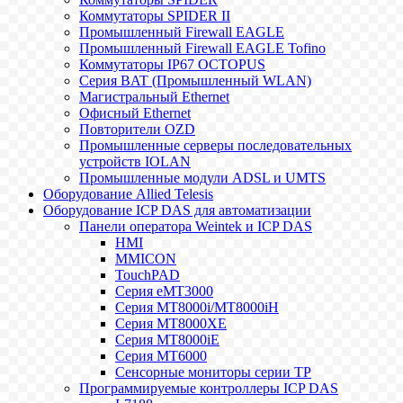
Коммутаторы SPIDER II
Промышленный Firewall EAGLE
Промышленный Firewall EAGLE Tofino
Коммутаторы IP67 OCTOPUS
Серия BAT (Промышленный WLAN)
Магистральный Ethernet
Офисный Ethernet
Повторители OZD
Промышленные серверы последовательных
устройств IOLAN
Промышленные модули ADSL и UMTS
Оборудование Allied Telesis
Оборудование ICP DAS для автоматизации
Панели оператора Weintek и ICP DAS
HMI
MMICON
TouchPAD
Серия eMT3000
Серия MT8000i/MT8000iH
Серия MT8000XE
Серия MT8000iE
Серия MT6000
Сенсорные мониторы серии TP
Программируемые контроллеры ICP DAS