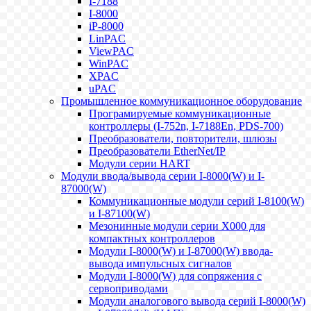
I-7188
I-8000
iP-8000
LinPAC
ViewPAC
WinPAC
XPAC
uPAC
Промышленное коммуникационное оборудование
Програмируемые коммуникационные
контроллеры (I-752n, I-7188En, PDS-700)
Преобразователи, повторители, шлюзы
Преобразователи EtherNet/IP
Модули серии HART
Модули ввода/вывода серии I-8000(W) и I-
87000(W)
Коммуникационные модули серий I-8100(W)
и I-87100(W)
Мезонинные модули серии X000 для
компактных контроллеров
Модули I-8000(W) и I-87000(W) ввода-
вывода импульсных сигналов
Модули I-8000(W) для сопряжения с
сервоприводами
Модули аналогового вывода серий I-8000(W)