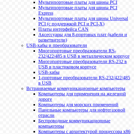
Мультипортовые платы для шины PCI
Мультипортовые платы для шины PCI
Express
Мультипортовые платы для шины Universal
PCI (с поддержкой PCI и PCI-X)
Платы интерфейса CAN
Аксессуары для 8-портовых плат (кабели и
разветвители)
USB-хабы и преобразователи
Многопортовые преобразователи RS-
232/422/485 в USB в металлическом корпусе
Многопортовые преобразователи RS-232 в
USB в пластиковом корпусе
USB-хабы
1-портовые преобразователи RS-232/422/485
в USB
Встраиваемые коммуникационные компьютеры
Компьютеры для применения на железной
дороге
Компьютеры для морских применений
Панельные компьютеры для нефтегазовой
отрасли
Беспроводные коммуникационные
компьютеры
Компьютеры с архитектурой процессора x86