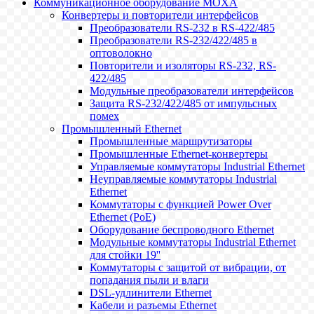
Коммуникационное оборудование MOXA
Конвертеры и повторители интерфейсов
Преобразователи RS-232 в RS-422/485
Преобразователи RS-232/422/485 в
оптоволокно
Повторители и изоляторы RS-232, RS-
422/485
Модульные преобразователи интерфейсов
Защита RS-232/422/485 от импульсных
помех
Промышленный Ethernet
Промышленные маршрутизаторы
Промышленные Ethernet-конвертеры
Управляемые коммутаторы Industrial Ethernet
Неуправляемые коммутаторы Industrial
Ethernet
Коммутаторы с функцией Power Over
Ethernet (PoE)
Оборудование беспроводного Ethernet
Модульные коммутаторы Industrial Ethernet
для стойки 19''
Коммутаторы с защитой от вибрации, от
попадания пыли и влаги
DSL-удлинители Ethernet
Кабели и разъемы Ethernet