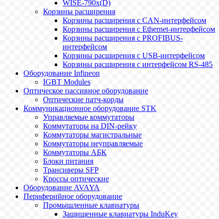
WISE-790x(D)
Корзины расширения
Корзины расширения с CAN-интерфейсом
Корзины расширения с Ethernet-интерфейсом
Корзины расширения с PROFIBUS-
интерфейсом
Корзины расширения с USB-интерфейсом
Корзины расширения с интерфейсом RS-485
Оборудование Infineon
IGBT Modules
Оптическое пассивное оборудование
Оптические патч-корды
Коммуникационное оборудование STK
Управляемые коммутаторы
Коммутаторы на DIN-рейку
Коммутаторы магистральные
Коммутаторы неуправляемые
Коммутаторы АБК
Блоки питания
Трансиверы SFP
Кроссы оптические
Оборудование AVAYA
Периферийное оборудование
Промышленные клавиатуры
Защищенные клавиатуры InduKey