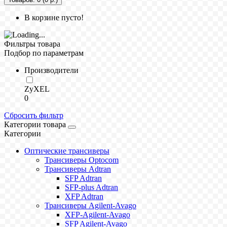
В корзине пусто!
Фильтры товара
Подбор по параметрам
Производители
ZyXEL
0
Сбросить фильтр
Категории товара
Категории
Оптические трансиверы
Трансиверы Optocom
Трансиверы Adtran
SFP Adtran
SFP-plus Adtran
XFP Adtran
Трансиверы Agilent-Avago
XFP-Agilent-Avago
SFP Agilent-Avago