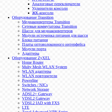
Аналоговые переключатели
Удлинители консоли
ЖК-консоли
Оборудование Transition
Медиаконвертеры Transition
Сетевые коммутаторы Transition
Шасси для медиаконвертеров
Модули источника питания для шасси
Блоки питания
Платы оптоволоконного интерфейса
Модули порта
Адаптеры
Оборудование ZyXEL
Home Router
Multy Mesh WLAN System
WLAN адаптеры
WLAN повторители
Powerline
Switches / NICs
Network Storage
ADSL2+ Gateway
VDSL2 Gateway
VDSL2 IAD with FXS
LTE
Zyxel Advanced VPN Series