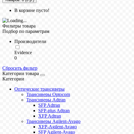
В корзине пусто!
Фильтры товара
Подбор по параметрам
Производители
Evidence
0
Сбросить фильтр
Категории товара
Категории
Оптические трансиверы
Трансиверы Optocom
Трансиверы Adtran
SFP Adtran
SFP-plus Adtran
XFP Adtran
Трансиверы Agilent-Avago
XFP-Agilent-Avago
SFP Agilent-Avago