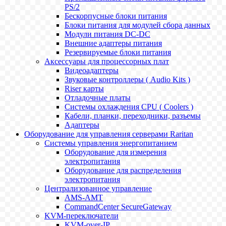
PS/2
Бескорпусные блоки питания
Блоки питания для модулей сбора данных
Модули питания DC-DC
Внешние адаптеры питания
Резервируемые блоки питания
Аксессуары для процессорных плат
Видеоадаптеры
Звуковые контроллеры ( Audio Kits )
Riser карты
Отладочные платы
Системы охлаждения CPU ( Coolers )
Кабели, планки, переходники, разъемы
Адаптеры
Оборудование для управления серверами Raritan
Системы управления энергопитанием
Оборудование для измерения
электропитания
Оборудование для распределения
электропитания
Централизованное управление
AMS-AMT
CommandCenter SecureGateway
KVM-переключатели
KVM-over-IP