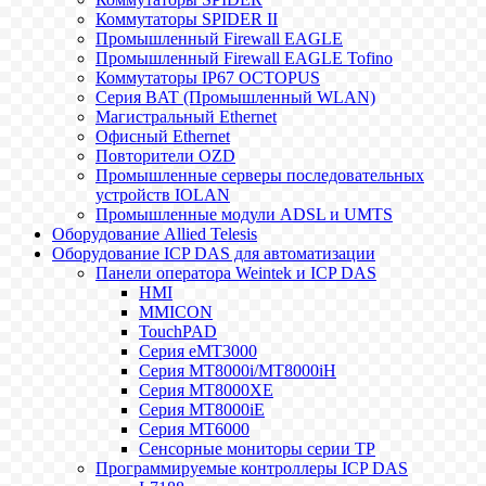
Коммутаторы SPIDER II
Промышленный Firewall EAGLE
Промышленный Firewall EAGLE Tofino
Коммутаторы IP67 OCTOPUS
Серия BAT (Промышленный WLAN)
Магистральный Ethernet
Офисный Ethernet
Повторители OZD
Промышленные серверы последовательных
устройств IOLAN
Промышленные модули ADSL и UMTS
Оборудование Allied Telesis
Оборудование ICP DAS для автоматизации
Панели оператора Weintek и ICP DAS
HMI
MMICON
TouchPAD
Серия eMT3000
Серия MT8000i/MT8000iH
Серия MT8000XE
Серия MT8000iE
Серия MT6000
Сенсорные мониторы серии TP
Программируемые контроллеры ICP DAS