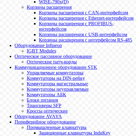
WISE-790x(D)
Корзины расширения
Корзины расширения с CAN-интерфейсом
Корзины расширения с Ethernet-интерфейсом
Корзины расширения с PROFIBUS-
интерфейсом
Корзины расширения с USB-интерфейсом
Корзины расширения с интерфейсом RS-485
Оборудование Infineon
IGBT Modules
Оптическое пассивное оборудование
Оптические патч-корды
Коммуникационное оборудование STK
Управляемые коммутаторы
Коммутаторы на DIN-рейку
Коммутаторы магистральные
Коммутаторы неуправляемые
Коммутаторы АБК
Блоки питания
Трансиверы SFP
Кроссы оптические
Оборудование AVAYA
Периферийное оборудование
Промышленные клавиатуры
Защищенные клавиатуры InduKey