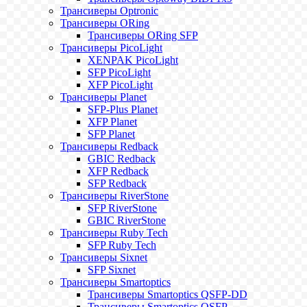
Трансиверы Optronic
Трансиверы ORing
Трансиверы ORing SFP
Трансиверы PicoLight
XENPAK PicoLight
SFP PicoLight
XFP PicoLight
Трансиверы Planet
SFP-Plus Planet
XFP Planet
SFP Planet
Трансиверы Redback
GBIC Redback
XFP Redback
SFP Redback
Трансиверы RiverStone
SFP RiverStone
GBIC RiverStone
Трансиверы Ruby Tech
SFP Ruby Tech
Трансиверы Sixnet
SFP Sixnet
Трансиверы Smartoptics
Трансиверы Smartoptics QSFP-DD
Трансиверы Smartoptics QSFP