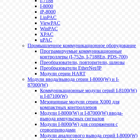
I-7188
I-8000
iP-8000
LinPAC
ViewPAC
WinPAC
XPAC
uPAC
Промышленное коммуникационное оборудование
Програмируемые коммуникационные
контроллеры (I-752n, I-7188En, PDS-700)
Преобразователи, повторители, шлюзы
Преобразователи EtherNet/IP
Модули серии HART
Модули ввода/вывода серии I-8000(W) и I-
87000(W)
Коммуникационные модули серий I-8100(W)
и I-87100(W)
Мезонинные модули серии X000 для
компактных контроллеров
Модули I-8000(W) и I-87000(W) ввода-
вывода импульсных сигналов
Модули I-8000(W) для сопряжения с
сервоприводами
Модули аналогового вывода серий I-8000(W)