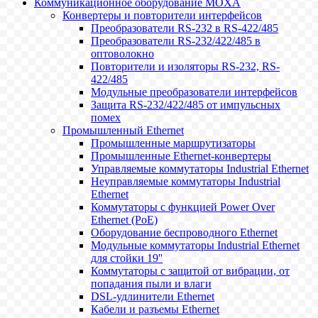
Коммуникационное оборудование MOXA
Конвертеры и повторители интерфейсов
Преобразователи RS-232 в RS-422/485
Преобразователи RS-232/422/485 в
оптоволокно
Повторители и изоляторы RS-232, RS-
422/485
Модульные преобразователи интерфейсов
Защита RS-232/422/485 от импульсных
помех
Промышленный Ethernet
Промышленные маршрутизаторы
Промышленные Ethernet-конвертеры
Управляемые коммутаторы Industrial Ethernet
Неуправляемые коммутаторы Industrial
Ethernet
Коммутаторы с функцией Power Over
Ethernet (PoE)
Оборудование беспроводного Ethernet
Модульные коммутаторы Industrial Ethernet
для стойки 19''
Коммутаторы с защитой от вибрации, от
попадания пыли и влаги
DSL-удлинители Ethernet
Кабели и разъемы Ethernet