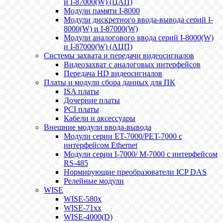
и I-87000(W) (ЦАП)
Модули памяти I-8000
Модули дискретного ввода-вывода серий I-
8000(W) и I-87000(W)
Модули аналогового ввода серий I-8000(W)
и I-87000(W) (АЦП)
Системы захвата и передачи видеосигналов
Видеозахват с аналоговых интерфейсов
Передача HD видеосигналов
Платы и модули сбора данных для ПК
ISA платы
Дочерние платы
PCI платы
Кабели и аксессуары
Внешние модули ввода-вывода
Модули серии ET-7000/PET-7000 с
интерфейсом Ethernet
Модули серии I-7000/ M-7000 с интерфейсом
RS-485
Нормирующие преобразователи ICP DAS
Релейные модули
WISE
WISE-580x
WISE-71xx
WISE-4000(D)