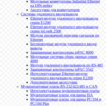
Модульные коммутаторы Industrial Ethernet
на DIN-рейку
Аксессуары для коммутаторов
Системы удаленного ввода/вывода
Ethernet-модули удаленного ввода/вывода
серии E1200
Ethernet-модули удаленного ввода/вывода
серии ioLogik 2500
Модули прозрачной передачи сигналов по
Ethernet
Беспроводные модули удаленного ввода/
вывода
Защищенные контроллеры ioPAC 8000
Модульные системы сбора данных серии
4000
Модули удаленного ввода/вывода по RS-485
Защищенные контроллеры ioPAC 5542
Интеллектуальные Ethernet-модули
удаленного ввода/вывода серии E2200
Дополнительные аксессуары
Мультипортовые платы RS-232/422/485 и CAN
Интеллектуальные мультипортовые платы
Мультипортовые платы для шины ISA
Мультипортовые платы для шины PC/104 и
PC/104 Plus