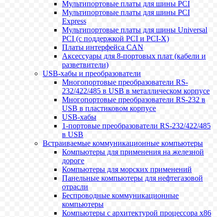
Мультипортовые платы для шины PCI
Мультипортовые платы для шины PCI
Express
Мультипортовые платы для шины Universal
PCI (с поддержкой PCI и PCI-X)
Платы интерфейса CAN
Аксессуары для 8-портовых плат (кабели и
разветвители)
USB-хабы и преобразователи
Многопортовые преобразователи RS-
232/422/485 в USB в металлическом корпусе
Многопортовые преобразователи RS-232 в
USB в пластиковом корпусе
USB-хабы
1-портовые преобразователи RS-232/422/485
в USB
Встраиваемые коммуникационные компьютеры
Компьютеры для применения на железной
дороге
Компьютеры для морских применений
Панельные компьютеры для нефтегазовой
отрасли
Беспроводные коммуникационные
компьютеры
Компьютеры с архитектурой процессора x86