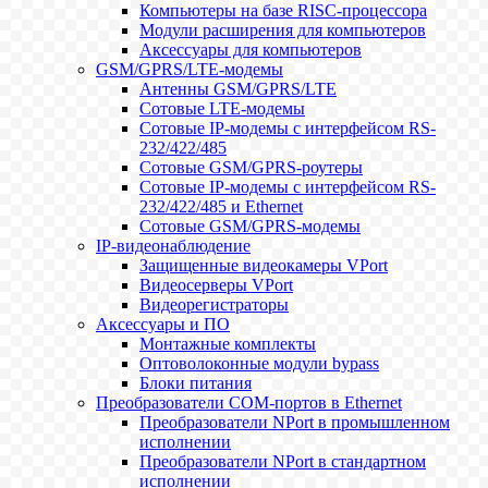
Компьютеры на базе RISC-процессора
Модули расширения для компьютеров
Аксессуары для компьютеров
GSM/GPRS/LTE-модемы
Антенны GSM/GPRS/LTE
Сотовые LTE-модемы
Сотовые IP-модемы с интерфейсом RS-
232/422/485
Сотовые GSM/GPRS-роутеры
Сотовые IP-модемы с интерфейсом RS-
232/422/485 и Ethernet
Сотовые GSM/GPRS-модемы
IP-видеонаблюдение
Защищенные видеокамеры VPort
Видеосерверы VPort
Видеорегистраторы
Аксессуары и ПО
Монтажные комплекты
Оптоволоконные модули bypass
Блоки питания
Преобразователи COM-портов в Ethernet
Преобразователи NPort в промышленном
исполнении
Преобразователи NPort в стандартном
исполнении