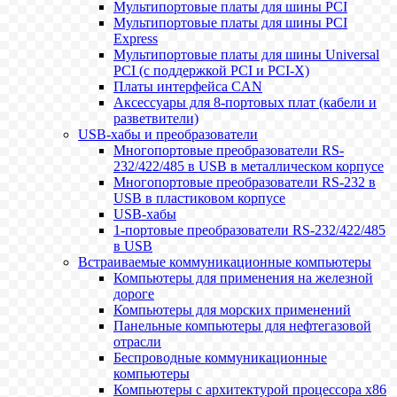
Мультипортовые платы для шины PCI
Мультипортовые платы для шины PCI
Express
Мультипортовые платы для шины Universal
PCI (с поддержкой PCI и PCI-X)
Платы интерфейса CAN
Аксессуары для 8-портовых плат (кабели и
разветвители)
USB-хабы и преобразователи
Многопортовые преобразователи RS-
232/422/485 в USB в металлическом корпусе
Многопортовые преобразователи RS-232 в
USB в пластиковом корпусе
USB-хабы
1-портовые преобразователи RS-232/422/485
в USB
Встраиваемые коммуникационные компьютеры
Компьютеры для применения на железной
дороге
Компьютеры для морских применений
Панельные компьютеры для нефтегазовой
отрасли
Беспроводные коммуникационные
компьютеры
Компьютеры с архитектурой процессора x86