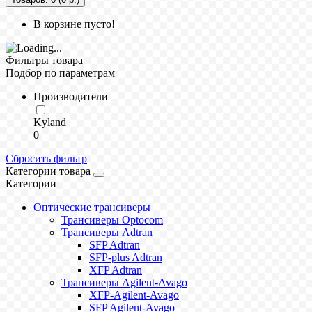
В корзине пусто!
Фильтры товара
Подбор по параметрам
Производители
Kyland
0
Сбросить фильтр
Категории товара
Категории
Оптические трансиверы
Трансиверы Optocom
Трансиверы Adtran
SFP Adtran
SFP-plus Adtran
XFP Adtran
Трансиверы Agilent-Avago
XFP-Agilent-Avago
SFP Agilent-Avago