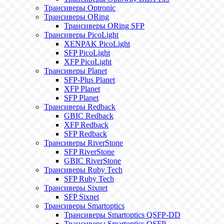
Трансиверы Optronic
Трансиверы ORing
Трансиверы ORing SFP
Трансиверы PicoLight
XENPAK PicoLight
SFP PicoLight
XFP PicoLight
Трансиверы Planet
SFP-Plus Planet
XFP Planet
SFP Planet
Трансиверы Redback
GBIC Redback
XFP Redback
SFP Redback
Трансиверы RiverStone
SFP RiverStone
GBIC RiverStone
Трансиверы Ruby Tech
SFP Ruby Tech
Трансиверы Sixnet
SFP Sixnet
Трансиверы Smartoptics
Трансиверы Smartoptics QSFP-DD
Трансиверы Smartoptics QSFP