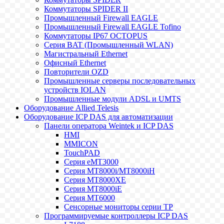
Коммутаторы SPIDER II
Промышленный Firewall EAGLE
Промышленный Firewall EAGLE Tofino
Коммутаторы IP67 OCTOPUS
Серия BAT (Промышленный WLAN)
Магистральный Ethernet
Офисный Ethernet
Повторители OZD
Промышленные серверы последовательных
устройств IOLAN
Промышленные модули ADSL и UMTS
Оборудование Allied Telesis
Оборудование ICP DAS для автоматизации
Панели оператора Weintek и ICP DAS
HMI
MMICON
TouchPAD
Серия eMT3000
Серия MT8000i/MT8000iH
Серия MT8000XE
Серия MT8000iE
Серия MT6000
Сенсорные мониторы серии TP
Программируемые контроллеры ICP DAS