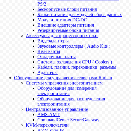
PS/2
Бескорпусные блоки питания
Блоки питания для модулей сбора данных
Модули питания DC-DC
Внешние адаптеры питания
Резервируемые блоки питания
Аксессуары для процессорных плат
Видеоадаптеры
Звуковые контроллеры ( Audio Kits )
Riser карты
Отладочные платы
Системы охлаждения CPU ( Coolers )
Кабели, планки, переходники, разъемы
Адаптеры
Оборудование для управления серверами Raritan
Системы управления энергопитанием
Оборудование для измерения
электропитания
Оборудование для распределения
электропитания
Централизованное управление
AMS-AMT
CommandCenter SecureGateway
KVM-переключатели
KVM-over-IP