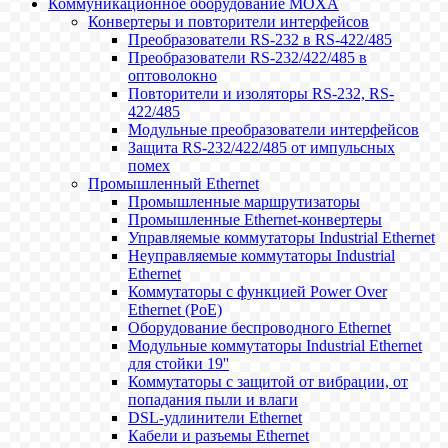
Коммуникационное оборудование MOXA
Конвертеры и повторители интерфейсов
Преобразователи RS-232 в RS-422/485
Преобразователи RS-232/422/485 в
оптоволокно
Повторители и изоляторы RS-232, RS-
422/485
Модульные преобразователи интерфейсов
Защита RS-232/422/485 от импульсных
помех
Промышленный Ethernet
Промышленные маршрутизаторы
Промышленные Ethernet-конвертеры
Управляемые коммутаторы Industrial Ethernet
Неуправляемые коммутаторы Industrial
Ethernet
Коммутаторы с функцией Power Over
Ethernet (PoE)
Оборудование беспроводного Ethernet
Модульные коммутаторы Industrial Ethernet
для стойки 19''
Коммутаторы с защитой от вибрации, от
попадания пыли и влаги
DSL-удлинители Ethernet
Кабели и разъемы Ethernet