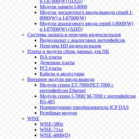
и I-87000(W) (ЦАП)
Модули памяти I-8000
Модули дискретного ввода-вывода серий I-
8000(W) и I-87000(W)
Модули аналогового ввода серий I-8000(W)
и I-87000(W) (АЦП)
Системы захвата и передачи видеосигналов
Видеозахват с аналоговых интерфейсов
Передача HD видеосигналов
Платы и модули сбора данных для ПК
ISA платы
Дочерние платы
PCI платы
Кабели и аксессуары
Внешние модули ввода-вывода
Модули серии ET-7000/PET-7000 с
интерфейсом Ethernet
Модули серии I-7000/ M-7000 с интерфейсом
RS-485
Нормирующие преобразователи ICP DAS
Релейные модули
WISE
WISE-580x
WISE-71xx
WISE-4000(D)