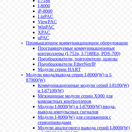
I-7188
I-8000
iP-8000
LinPAC
ViewPAC
WinPAC
XPAC
uPAC
Промышленное коммуникационное оборудование
Програмируемые коммуникационные
контроллеры (I-752n, I-7188En, PDS-700)
Преобразователи, повторители, шлюзы
Преобразователи EtherNet/IP
Модули серии HART
Модули ввода/вывода серии I-8000(W) и I-
87000(W)
Коммуникационные модули серий I-8100(W)
и I-87100(W)
Мезонинные модули серии X000 для
компактных контроллеров
Модули I-8000(W) и I-87000(W) ввода-
вывода импульсных сигналов
Модули I-8000(W) для сопряжения с
сервоприводами
Модули аналогового вывода серий I-8000(W)