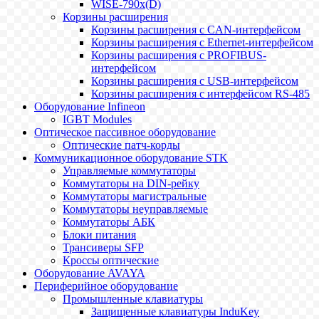
WISE-790x(D)
Корзины расширения
Корзины расширения с CAN-интерфейсом
Корзины расширения с Ethernet-интерфейсом
Корзины расширения с PROFIBUS-
интерфейсом
Корзины расширения с USB-интерфейсом
Корзины расширения с интерфейсом RS-485
Оборудование Infineon
IGBT Modules
Оптическое пассивное оборудование
Оптические патч-корды
Коммуникационное оборудование STK
Управляемые коммутаторы
Коммутаторы на DIN-рейку
Коммутаторы магистральные
Коммутаторы неуправляемые
Коммутаторы АБК
Блоки питания
Трансиверы SFP
Кроссы оптические
Оборудование AVAYA
Периферийное оборудование
Промышленные клавиатуры
Защищенные клавиатуры InduKey