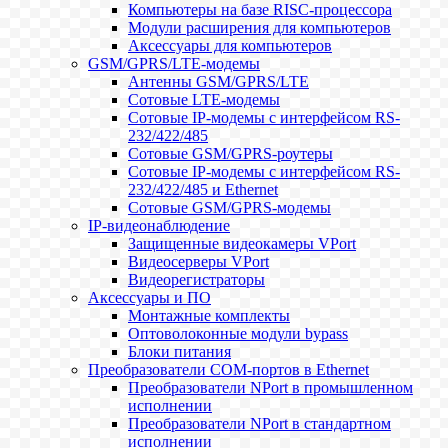
Компьютеры на базе RISC-процессора
Модули расширения для компьютеров
Аксессуары для компьютеров
GSM/GPRS/LTE-модемы
Антенны GSM/GPRS/LTE
Сотовые LTE-модемы
Сотовые IP-модемы с интерфейсом RS-
232/422/485
Сотовые GSM/GPRS-роутеры
Сотовые IP-модемы с интерфейсом RS-
232/422/485 и Ethernet
Сотовые GSM/GPRS-модемы
IP-видеонаблюдение
Защищенные видеокамеры VPort
Видеосерверы VPort
Видеорегистраторы
Аксессуары и ПО
Монтажные комплекты
Оптоволоконные модули bypass
Блоки питания
Преобразователи COM-портов в Ethernet
Преобразователи NPort в промышленном
исполнении
Преобразователи NPort в стандартном
исполнении