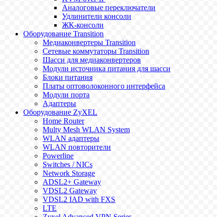
Аналоговые переключатели
Удлинители консоли
ЖК-консоли
Оборудование Transition
Медиаконвертеры Transition
Сетевые коммутаторы Transition
Шасси для медиаконвертеров
Модули источника питания для шасси
Блоки питания
Платы оптоволоконного интерфейса
Модули порта
Адаптеры
Оборудование ZyXEL
Home Router
Multy Mesh WLAN System
WLAN адаптеры
WLAN повторители
Powerline
Switches / NICs
Network Storage
ADSL2+ Gateway
VDSL2 Gateway
VDSL2 IAD with FXS
LTE
Zyxel Advanced VPN Series