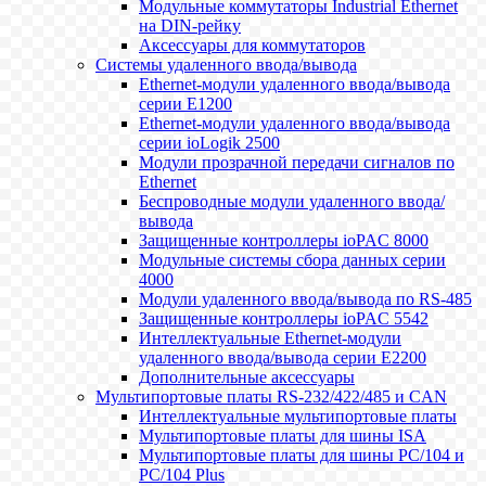
Модульные коммутаторы Industrial Ethernet
на DIN-рейку
Аксессуары для коммутаторов
Системы удаленного ввода/вывода
Ethernet-модули удаленного ввода/вывода
серии E1200
Ethernet-модули удаленного ввода/вывода
серии ioLogik 2500
Модули прозрачной передачи сигналов по
Ethernet
Беспроводные модули удаленного ввода/
вывода
Защищенные контроллеры ioPAC 8000
Модульные системы сбора данных серии
4000
Модули удаленного ввода/вывода по RS-485
Защищенные контроллеры ioPAC 5542
Интеллектуальные Ethernet-модули
удаленного ввода/вывода серии E2200
Дополнительные аксессуары
Мультипортовые платы RS-232/422/485 и CAN
Интеллектуальные мультипортовые платы
Мультипортовые платы для шины ISA
Мультипортовые платы для шины PC/104 и
PC/104 Plus