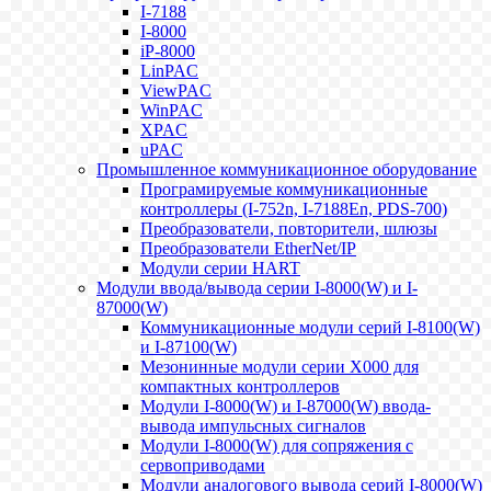
I-7188
I-8000
iP-8000
LinPAC
ViewPAC
WinPAC
XPAC
uPAC
Промышленное коммуникационное оборудование
Програмируемые коммуникационные
контроллеры (I-752n, I-7188En, PDS-700)
Преобразователи, повторители, шлюзы
Преобразователи EtherNet/IP
Модули серии HART
Модули ввода/вывода серии I-8000(W) и I-
87000(W)
Коммуникационные модули серий I-8100(W)
и I-87100(W)
Мезонинные модули серии X000 для
компактных контроллеров
Модули I-8000(W) и I-87000(W) ввода-
вывода импульсных сигналов
Модули I-8000(W) для сопряжения с
сервоприводами
Модули аналогового вывода серий I-8000(W)