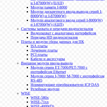
и I-87000(W) (ЦАП)
Модули памяти I-8000
Модули дискретного ввода-вывода серий I-
8000(W) и I-87000(W)
Модули аналогового ввода серий I-8000(W)
и I-87000(W) (АЦП)
Системы захвата и передачи видеосигналов
Видеозахват с аналоговых интерфейсов
Передача HD видеосигналов
Платы и модули сбора данных для ПК
ISA платы
Дочерние платы
PCI платы
Кабели и аксессуары
Внешние модули ввода-вывода
Модули серии ET-7000/PET-7000 с
интерфейсом Ethernet
Модули серии I-7000/ M-7000 с интерфейсом
RS-485
Нормирующие преобразователи ICP DAS
Релейные модули
WISE
WISE-580x
WISE-71xx
WISE-4000(D)