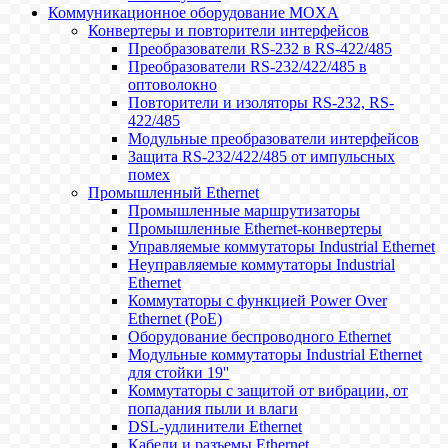
Коммуникационное оборудование MOXA
Конвертеры и повторители интерфейсов
Преобразователи RS-232 в RS-422/485
Преобразователи RS-232/422/485 в
оптоволокно
Повторители и изоляторы RS-232, RS-
422/485
Модульные преобразователи интерфейсов
Защита RS-232/422/485 от импульсных
помех
Промышленный Ethernet
Промышленные маршрутизаторы
Промышленные Ethernet-конвертеры
Управляемые коммутаторы Industrial Ethernet
Неуправляемые коммутаторы Industrial
Ethernet
Коммутаторы с функцией Power Over
Ethernet (PoE)
Оборудование беспроводного Ethernet
Модульные коммутаторы Industrial Ethernet
для стойки 19''
Коммутаторы с защитой от вибрации, от
попадания пыли и влаги
DSL-удлинители Ethernet
Кабели и разъемы Ethernet