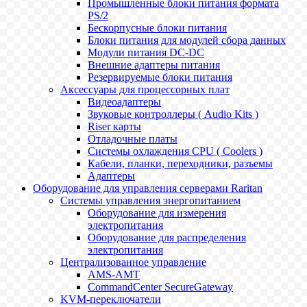
Промышленные блоки питания формата
PS/2
Бескорпусные блоки питания
Блоки питания для модулей сбора данных
Модули питания DC-DC
Внешние адаптеры питания
Резервируемые блоки питания
Аксессуары для процессорных плат
Видеоадаптеры
Звуковые контроллеры ( Audio Kits )
Riser карты
Отладочные платы
Системы охлаждения CPU ( Coolers )
Кабели, планки, переходники, разъемы
Адаптеры
Оборудование для управления серверами Raritan
Системы управления энергопитанием
Оборудование для измерения
электропитания
Оборудование для распределения
электропитания
Централизованное управление
AMS-AMT
CommandCenter SecureGateway
KVM-переключатели