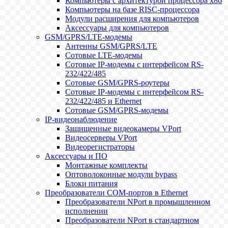
Компьютеры с архитектурой процессора x86
Компьютеры на базе RISC-процессора
Модули расширения для компьютеров
Аксессуары для компьютеров
GSM/GPRS/LTE-модемы
Антенны GSM/GPRS/LTE
Сотовые LTE-модемы
Сотовые IP-модемы с интерфейсом RS-
232/422/485
Сотовые GSM/GPRS-роутеры
Сотовые IP-модемы с интерфейсом RS-
232/422/485 и Ethernet
Сотовые GSM/GPRS-модемы
IP-видеонаблюдение
Защищенные видеокамеры VPort
Видеосерверы VPort
Видеорегистраторы
Аксессуары и ПО
Монтажные комплекты
Оптоволоконные модули bypass
Блоки питания
Преобразователи COM-портов в Ethernet
Преобразователи NPort в промышленном
исполнении
Преобразователи NPort в стандартном