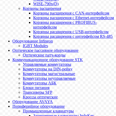
WISE-790x(D)
Корзины расширения
Корзины расширения с CAN-интерфейсом
Корзины расширения с Ethernet-интерфейсом
Корзины расширения с PROFIBUS-
интерфейсом
Корзины расширения с USB-интерфейсом
Корзины расширения с интерфейсом RS-485
Оборудование Infineon
IGBT Modules
Оптическое пассивное оборудование
Оптические патч-корды
Коммуникационное оборудование STK
Управляемые коммутаторы
Коммутаторы на DIN-рейку
Коммутаторы магистральные
Коммутаторы неуправляемые
Коммутаторы АБК
Блоки питания
Трансиверы SFP
Кроссы оптические
Оборудование AVAYA
Периферийное оборудование
Промышленные клавиатуры
Защищенные клавиатуры InduKey