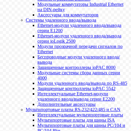
Модульные коммутаторы Industrial Ethernet
на DIN-рейку
Аксессуары для коммутаторов
Системы удаленного ввода/вывода
Ethernet-модули удаленного ввода/вывода
серии E1200
Ethernet-модули удаленного ввода/вывода
серии ioLogik 2500
Модули прозрачной передачи сигналов по
Ethernet
Беспроводные модули удаленного ввода/
вывода
Защищенные контроллеры ioPAC 8000
Модульные системы сбора данных серии
4000
Модули удаленного ввода/вывода по RS-485
Защищенные контроллеры ioPAC 5542
Интеллектуальные Ethernet-модули
удаленного ввода/вывода серии E2200
Дополнительные аксессуары
Мультипортовые платы RS-232/422/485 и CAN
Интеллектуальные мультипортовые платы
Мультипортовые платы для шины ISA
Мультипортовые платы для шины PC/104 и
PC/104 Plus