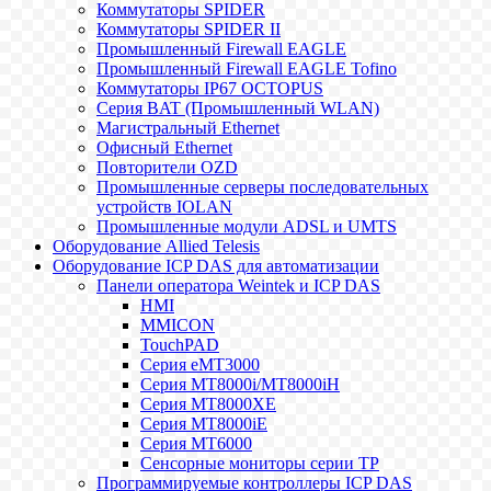
Коммутаторы SPIDER
Коммутаторы SPIDER II
Промышленный Firewall EAGLE
Промышленный Firewall EAGLE Tofino
Коммутаторы IP67 OCTOPUS
Серия BAT (Промышленный WLAN)
Магистральный Ethernet
Офисный Ethernet
Повторители OZD
Промышленные серверы последовательных
устройств IOLAN
Промышленные модули ADSL и UMTS
Оборудование Allied Telesis
Оборудование ICP DAS для автоматизации
Панели оператора Weintek и ICP DAS
HMI
MMICON
TouchPAD
Серия eMT3000
Серия MT8000i/MT8000iH
Серия MT8000XE
Серия MT8000iE
Серия MT6000
Сенсорные мониторы серии TP
Программируемые контроллеры ICP DAS