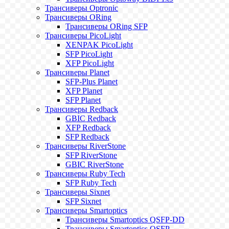
Трансиверы Optronic
Трансиверы ORing
Трансиверы ORing SFP
Трансиверы PicoLight
XENPAK PicoLight
SFP PicoLight
XFP PicoLight
Трансиверы Planet
SFP-Plus Planet
XFP Planet
SFP Planet
Трансиверы Redback
GBIC Redback
XFP Redback
SFP Redback
Трансиверы RiverStone
SFP RiverStone
GBIC RiverStone
Трансиверы Ruby Tech
SFP Ruby Tech
Трансиверы Sixnet
SFP Sixnet
Трансиверы Smartoptics
Трансиверы Smartoptics QSFP-DD
Трансиверы Smartoptics QSFP