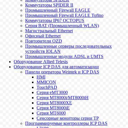
Коммутаторы SPIDER II
Промышленный Firewall EAGLE
Промышленный Firewall EAGLE Tofino
Коммутаторы IP67 OCTOPUS
Серия BAT (Промышленный WLAN)
Магистральный Ethernet
Офисный Ethernet
Повторители OZD
Промышленные серверы последовательных
устройств IOLAN
Промышленные модули ADSL и UMTS
Оборудование Allied Telesis
Оборудование ICP DAS для автоматизации
Панели оператора Weintek и ICP DAS
HMI
MMICON
TouchPAD
Серия eMT3000
Серия MT8000i/MT8000iH
Серия MT8000XE
Серия MT8000iE
Серия MT6000
Сенсорные мониторы серии TP
Программируемые контроллеры ICP DAS