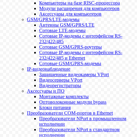
Компьютеры на базе RISC-процессора
Модули расширения для компьютеров
Аксессуары для компьютеров
GSM/GPRS/LTE-модемы
Антенны GSM/GPRS/LTE
Сотовые LTE-модемы
Сотовые IP-модемы с интерфейсом RS-
232/422/485
Сотовые GSM/GPRS-роутеры
Сотовые IP-модемы с интерфейсом RS-
232/422/485 и Ethernet
Сотовые GSM/GPRS-модемы
IP-видеонаблюдение
Защищенные видеокамеры VPort
Видеосерверы VPort
Видеорегистраторы
Аксессуары и ПО
Монтажные комплекты
Оптоволоконные модули bypass
Блоки питания
Преобразователи COM-портов в Ethernet
Преобразователи NPort в промышленном
исполнении
Преобразователи NPort в стандартном
исполнении