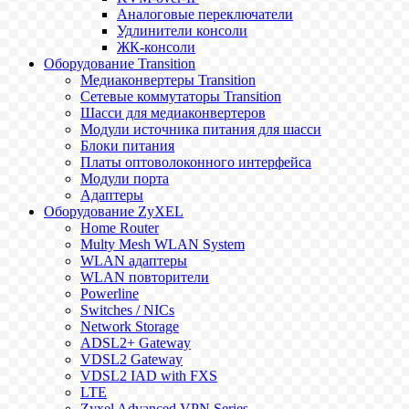
Аналоговые переключатели
Удлинители консоли
ЖК-консоли
Оборудование Transition
Медиаконвертеры Transition
Сетевые коммутаторы Transition
Шасси для медиаконвертеров
Модули источника питания для шасси
Блоки питания
Платы оптоволоконного интерфейса
Модули порта
Адаптеры
Оборудование ZyXEL
Home Router
Multy Mesh WLAN System
WLAN адаптеры
WLAN повторители
Powerline
Switches / NICs
Network Storage
ADSL2+ Gateway
VDSL2 Gateway
VDSL2 IAD with FXS
LTE
Zyxel Advanced VPN Series