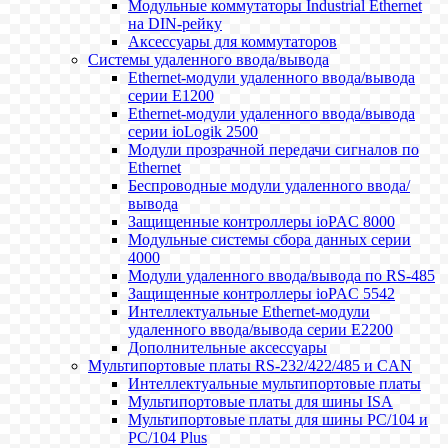
Модульные коммутаторы Industrial Ethernet
на DIN-рейку
Аксессуары для коммутаторов
Системы удаленного ввода/вывода
Ethernet-модули удаленного ввода/вывода
серии E1200
Ethernet-модули удаленного ввода/вывода
серии ioLogik 2500
Модули прозрачной передачи сигналов по
Ethernet
Беспроводные модули удаленного ввода/
вывода
Защищенные контроллеры ioPAC 8000
Модульные системы сбора данных серии
4000
Модули удаленного ввода/вывода по RS-485
Защищенные контроллеры ioPAC 5542
Интеллектуальные Ethernet-модули
удаленного ввода/вывода серии E2200
Дополнительные аксессуары
Мультипортовые платы RS-232/422/485 и CAN
Интеллектуальные мультипортовые платы
Мультипортовые платы для шины ISA
Мультипортовые платы для шины PC/104 и
PC/104 Plus