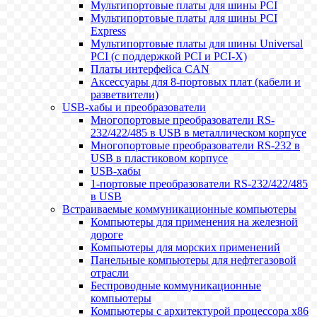
Мультипортовые платы для шины PCI
Мультипортовые платы для шины PCI
Express
Мультипортовые платы для шины Universal
PCI (с поддержкой PCI и PCI-X)
Платы интерфейса CAN
Аксессуары для 8-портовых плат (кабели и
разветвители)
USB-хабы и преобразователи
Многопортовые преобразователи RS-
232/422/485 в USB в металлическом корпусе
Многопортовые преобразователи RS-232 в
USB в пластиковом корпусе
USB-хабы
1-портовые преобразователи RS-232/422/485
в USB
Встраиваемые коммуникационные компьютеры
Компьютеры для применения на железной
дороге
Компьютеры для морских применений
Панельные компьютеры для нефтегазовой
отрасли
Беспроводные коммуникационные
компьютеры
Компьютеры с архитектурой процессора x86