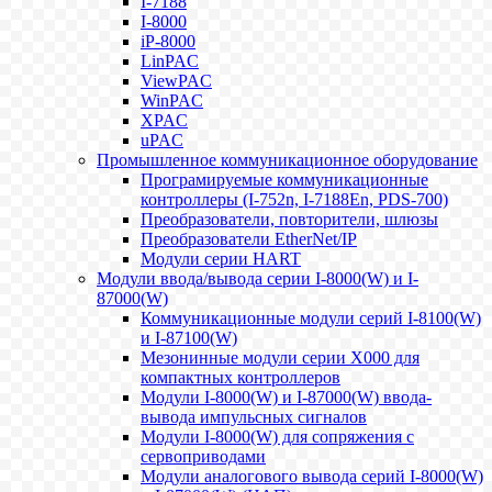
I-7188
I-8000
iP-8000
LinPAC
ViewPAC
WinPAC
XPAC
uPAC
Промышленное коммуникационное оборудование
Програмируемые коммуникационные
контроллеры (I-752n, I-7188En, PDS-700)
Преобразователи, повторители, шлюзы
Преобразователи EtherNet/IP
Модули серии HART
Модули ввода/вывода серии I-8000(W) и I-
87000(W)
Коммуникационные модули серий I-8100(W)
и I-87100(W)
Мезонинные модули серии X000 для
компактных контроллеров
Модули I-8000(W) и I-87000(W) ввода-
вывода импульсных сигналов
Модули I-8000(W) для сопряжения с
сервоприводами
Модули аналогового вывода серий I-8000(W)