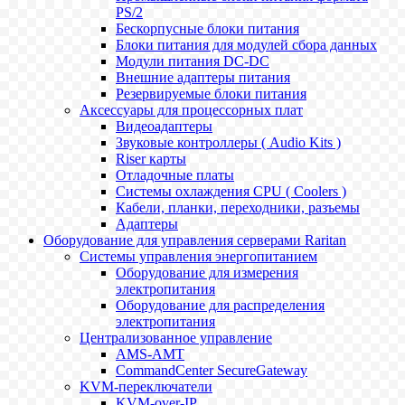
PS/2
Бескорпусные блоки питания
Блоки питания для модулей сбора данных
Модули питания DC-DC
Внешние адаптеры питания
Резервируемые блоки питания
Аксессуары для процессорных плат
Видеоадаптеры
Звуковые контроллеры ( Audio Kits )
Riser карты
Отладочные платы
Системы охлаждения CPU ( Coolers )
Кабели, планки, переходники, разъемы
Адаптеры
Оборудование для управления серверами Raritan
Системы управления энергопитанием
Оборудование для измерения
электропитания
Оборудование для распределения
электропитания
Централизованное управление
AMS-AMT
CommandCenter SecureGateway
KVM-переключатели
KVM-over-IP