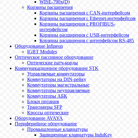
WISE-790x(D)
Корзины расширения
Корзины расширения с CAN-интерфейсом
Корзины расширения с Ethernet-интерфейсом
Корзины расширения с PROFIBUS-
интерфейсом
Корзины расширения с USB-интерфейсом
Корзины расширения с интерфейсом RS-485
Оборудование Infineon
IGBT Modules
Оптическое пассивное оборудование
Оптические патч-корды
Коммуникационное оборудование STK
Управляемые коммутаторы
Коммутаторы на DIN-рейку
Коммутаторы магистральные
Коммутаторы неуправляемые
Коммутаторы АБК
Блоки питания
Трансиверы SFP
Кроссы оптические
Оборудование AVAYA
Периферийное оборудование
Промышленные клавиатуры
Защищенные клавиатуры InduKey