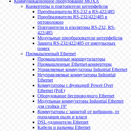
Коммуникационное оборудование MOXA
Конвертеры и повторители интерфейсов
Преобразователи RS-232 в RS-422/485
Преобразователи RS-232/422/485 в
оптоволокно
Повторители и изоляторы RS-232, RS-
422/485
Модульные преобразователи интерфейсов
Защита RS-232/422/485 от импульсных
помех
Промышленный Ethernet
Промышленные маршрутизаторы
Промышленные Ethernet-конвертеры
Управляемые коммутаторы Industrial Ethernet
Неуправляемые коммутаторы Industrial
Ethernet
Коммутаторы с функцией Power Over
Ethernet (PoE)
Оборудование беспроводного Ethernet
Модульные коммутаторы Industrial Ethernet
для стойки 19''
Коммутаторы с защитой от вибрации, от
попадания пыли и влаги
DSL-удлинители Ethernet
Кабели и разъемы Ethernet