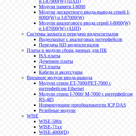
и I-87000(W) (ЦАП)
Модули памяти I-8000
Модули дискретного ввода-вывода серий I-
8000(W) и I-87000(W)
Модули аналогового ввода серий I-8000(W)
и I-87000(W) (АЦП)
Системы захвата и передачи видеосигналов
Видеозахват с аналоговых интерфейсов
Передача HD видеосигналов
Платы и модули сбора данных для ПК
ISA платы
Дочерние платы
PCI платы
Кабели и аксессуары
Внешние модули ввода-вывода
Модули серии ET-7000/PET-7000 с
интерфейсом Ethernet
Модули серии I-7000/ M-7000 с интерфейсом
RS-485
Нормирующие преобразователи ICP DAS
Релейные модули
WISE
WISE-580x
WISE-71xx
WISE-4000(D)