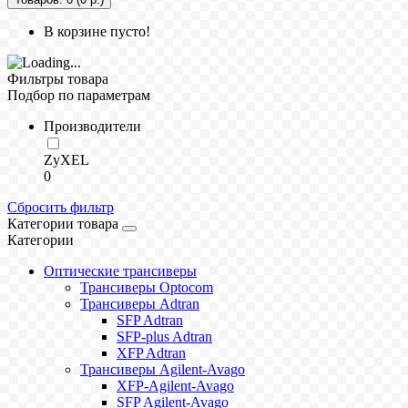
В корзине пусто!
Фильтры товара
Подбор по параметрам
Производители
ZyXEL
0
Сбросить фильтр
Категории товара
Категории
Оптические трансиверы
Трансиверы Optocom
Трансиверы Adtran
SFP Adtran
SFP-plus Adtran
XFP Adtran
Трансиверы Agilent-Avago
XFP-Agilent-Avago
SFP Agilent-Avago