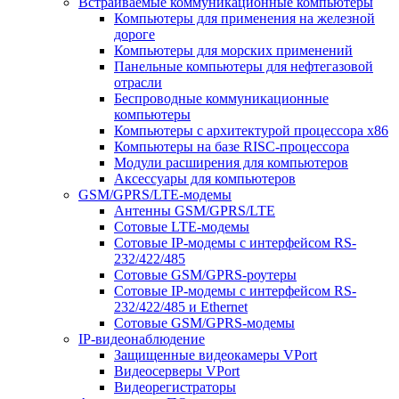
Встраиваемые коммуникационные компьютеры
Компьютеры для применения на железной
дороге
Компьютеры для морских применений
Панельные компьютеры для нефтегазовой
отрасли
Беспроводные коммуникационные
компьютеры
Компьютеры с архитектурой процессора x86
Компьютеры на базе RISC-процессора
Модули расширения для компьютеров
Аксессуары для компьютеров
GSM/GPRS/LTE-модемы
Антенны GSM/GPRS/LTE
Сотовые LTE-модемы
Сотовые IP-модемы с интерфейсом RS-
232/422/485
Сотовые GSM/GPRS-роутеры
Сотовые IP-модемы с интерфейсом RS-
232/422/485 и Ethernet
Сотовые GSM/GPRS-модемы
IP-видеонаблюдение
Защищенные видеокамеры VPort
Видеосерверы VPort
Видеорегистраторы