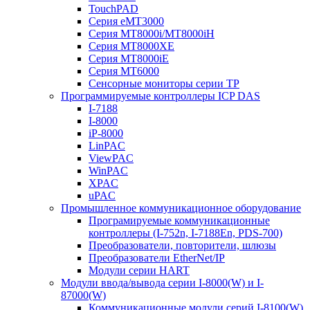
TouchPAD
Серия eMT3000
Серия MT8000i/MT8000iH
Серия MT8000XE
Серия MT8000iE
Серия MT6000
Сенсорные мониторы серии TP
Программируемые контроллеры ICP DAS
I-7188
I-8000
iP-8000
LinPAC
ViewPAC
WinPAC
XPAC
uPAC
Промышленное коммуникационное оборудование
Програмируемые коммуникационные
контроллеры (I-752n, I-7188En, PDS-700)
Преобразователи, повторители, шлюзы
Преобразователи EtherNet/IP
Модули серии HART
Модули ввода/вывода серии I-8000(W) и I-
87000(W)
Коммуникационные модули серий I-8100(W)