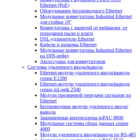
Ethernet (PoE)
Оборудование беспроводного Ethernet
Модульные коммутаторы Industrial Ethernet
для стойки 19''
Коммутаторы с защитой от вибрации, от
попадания пыли и влаги
DSL-удлинители Ethernet
Кабели и разъемы Ethernet
Модульные коммутаторы Industrial Ethernet
на DIN-рейку
Аксессуары для коммутаторов
Системы удаленного ввода/вывода
Ethernet-модули удаленного ввода/вывода
серии E1200
Ethernet-модули удаленного ввода/вывода
серии ioLogik 2500
Модули прозрачной передачи сигналов по
Ethernet
Беспроводные модули удаленного ввода/
вывода
Защищенные контроллеры ioPAC 8000
Модульные системы сбора данных серии
4000
Модули удаленного ввода/вывода по RS-485