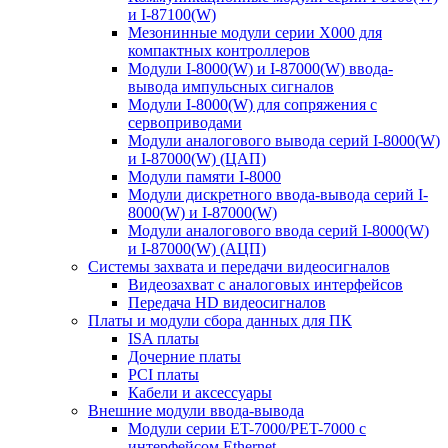
и I-87100(W)
Мезонинные модули серии X000 для
компактных контроллеров
Модули I-8000(W) и I-87000(W) ввода-
вывода импульсных сигналов
Модули I-8000(W) для сопряжения с
сервоприводами
Модули аналогового вывода серий I-8000(W)
и I-87000(W) (ЦАП)
Модули памяти I-8000
Модули дискретного ввода-вывода серий I-
8000(W) и I-87000(W)
Модули аналогового ввода серий I-8000(W)
и I-87000(W) (АЦП)
Системы захвата и передачи видеосигналов
Видеозахват с аналоговых интерфейсов
Передача HD видеосигналов
Платы и модули сбора данных для ПК
ISA платы
Дочерние платы
PCI платы
Кабели и аксессуары
Внешние модули ввода-вывода
Модули серии ET-7000/PET-7000 с
интерфейсом Ethernet