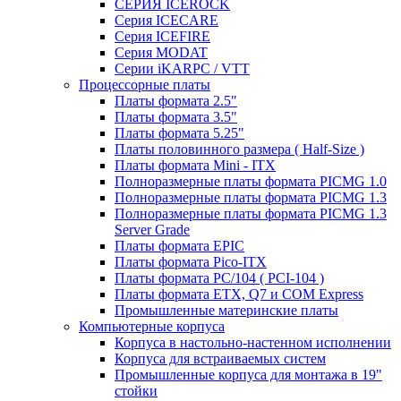
СЕРИЯ ICEROCK
Серия ICECARE
Серия ICEFIRE
Серия MODAT
Серии iKARPC / VTT
Процессорные платы
Платы формата 2.5"
Платы формата 3.5"
Платы формата 5.25"
Платы половинного размера ( Half-Size )
Платы формата Mini - ITX
Полноразмерные платы формата PICMG 1.0
Полноразмерные платы формата PICMG 1.3
Полноразмерные платы формата PICMG 1.3
Server Grade
Платы формата EPIC
Платы формата Pico-ITX
Платы формата PC/104 ( PCI-104 )
Платы формата ETX, Q7 и COM Express
Промышленные материнские платы
Компьютерные корпуса
Корпуса в настольно-настенном исполнении
Корпуса для встраиваемых систем
Промышленные корпуса для монтажа в 19"
стойки