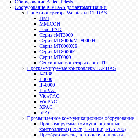
Оборудование Allied Telesis
Оборудование ICP DAS для автоматизации
Панели оператора Weintek и ICP DAS
HMI
MMICON
TouchPAD
Серия eMT3000
Серия MT8000i/MT8000iH
Серия MT8000XE
Серия MT8000iE
Серия MT6000
Сенсорные мониторы серии TP
Программируемые контроллеры ICP DAS
I-7188
I-8000
iP-8000
LinPAC
ViewPAC
WinPAC
XPAC
uPAC
Промышленное коммуникационное оборудование
Програмируемые коммуникационные
контроллеры (I-752n, I-7188En, PDS-700)
Преобразователи, повторители, шлюзы