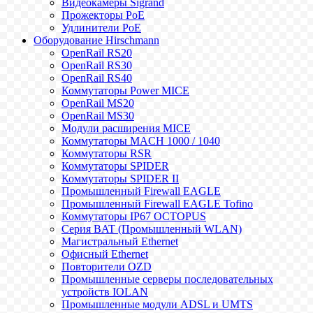
Видеокамеры Sigrand
Прожекторы PoE
Удлинители PoE
Оборудование Hirschmann
OpenRail RS20
OpenRail RS30
OpenRail RS40
Коммутаторы Power MICE
OpenRail MS20
OpenRail MS30
Модули расширения MICE
Коммутаторы MACH 1000 / 1040
Коммутаторы RSR
Коммутаторы SPIDER
Коммутаторы SPIDER II
Промышленный Firewall EAGLE
Промышленный Firewall EAGLE Tofino
Коммутаторы IP67 OCTOPUS
Серия BAT (Промышленный WLAN)
Магистральный Ethernet
Офисный Ethernet
Повторители OZD
Промышленные серверы последовательных
устройств IOLAN
Промышленные модули ADSL и UMTS