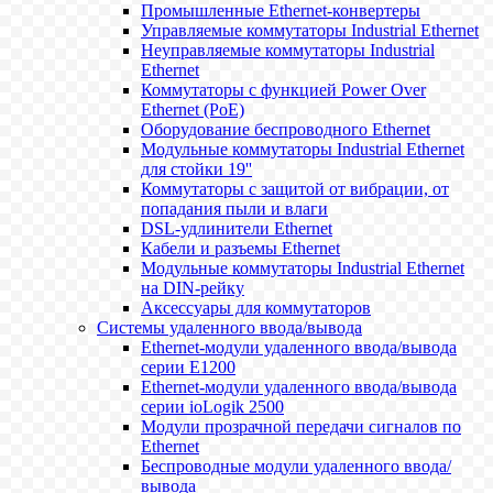
Промышленные Ethernet-конвертеры
Управляемые коммутаторы Industrial Ethernet
Неуправляемые коммутаторы Industrial
Ethernet
Коммутаторы с функцией Power Over
Ethernet (PoE)
Оборудование беспроводного Ethernet
Модульные коммутаторы Industrial Ethernet
для стойки 19''
Коммутаторы с защитой от вибрации, от
попадания пыли и влаги
DSL-удлинители Ethernet
Кабели и разъемы Ethernet
Модульные коммутаторы Industrial Ethernet
на DIN-рейку
Аксессуары для коммутаторов
Системы удаленного ввода/вывода
Ethernet-модули удаленного ввода/вывода
серии E1200
Ethernet-модули удаленного ввода/вывода
серии ioLogik 2500
Модули прозрачной передачи сигналов по
Ethernet
Беспроводные модули удаленного ввода/
вывода