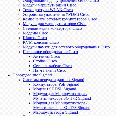
Оборудование для управления сетью Cisco
Модули маршрутизации Cisco
Точки доступа WLAN Cisco
Устройства уплотнения (WDM) Cisco
Компоненты сетевых коммутаторов Cisco
Модули для маршрутизаторов Cisco
Сетевые медиа конверторы Cisco
Модемы Cisco
Шлюзы Cisco
KVM-консоли Cisco
Модули памяти для сетевого оборудования Cisco
Пассивное оборудование Cisco
Антенны Cisco
Стойки Cisco
Сетевые кабели Cisco
Патч-панели Cisco
Оборудование Sigrand
Системы передачи данных Sigrand
Коммутаторы PoE Sigrand
Модемы SHDSL Sigrand
Модули для Маршрутизатора /
Мультиплексора SG-17R Sigrand
Модули для Маршрутизатора /
Мультиплексора SG-17S Sigrand
Маршрутизаторы Sigrand