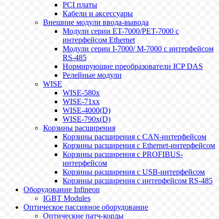
PCI платы
Кабели и аксессуары
Внешние модули ввода-вывода
Модули серии ET-7000/PET-7000 с
интерфейсом Ethernet
Модули серии I-7000/ M-7000 с интерфейсом
RS-485
Нормирующие преобразователи ICP DAS
Релейные модули
WISE
WISE-580x
WISE-71xx
WISE-4000(D)
WISE-790x(D)
Корзины расширения
Корзины расширения с CAN-интерфейсом
Корзины расширения с Ethernet-интерфейсом
Корзины расширения с PROFIBUS-
интерфейсом
Корзины расширения с USB-интерфейсом
Корзины расширения с интерфейсом RS-485
Оборудование Infineon
IGBT Modules
Оптическое пассивное оборудование
Оптические патч-корды