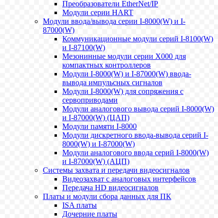
Преобразователи EtherNet/IP
Модули серии HART
Модули ввода/вывода серии I-8000(W) и I-
87000(W)
Коммуникационные модули серий I-8100(W)
и I-87100(W)
Мезонинные модули серии X000 для
компактных контроллеров
Модули I-8000(W) и I-87000(W) ввода-
вывода импульсных сигналов
Модули I-8000(W) для сопряжения с
сервоприводами
Модули аналогового вывода серий I-8000(W)
и I-87000(W) (ЦАП)
Модули памяти I-8000
Модули дискретного ввода-вывода серий I-
8000(W) и I-87000(W)
Модули аналогового ввода серий I-8000(W)
и I-87000(W) (АЦП)
Системы захвата и передачи видеосигналов
Видеозахват с аналоговых интерфейсов
Передача HD видеосигналов
Платы и модули сбора данных для ПК
ISA платы
Дочерние платы