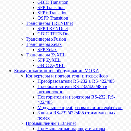
GBIC Transition
SFP Transition
SFP+ Transition
QSFP Transition
Трансиверы TRENDnet
SFP TRENDnet
GBIC TRENDnet
Трансиверы xFusion
Трансиверы Zelax
SFP Zelax
Трансиверы ZyXEL
SFP ZyXEL
GBIC ZyXEL
Коммуникационное оборудование MOXA
Конвертеры и повторители интерфейсов
Преобразователи RS-232 в RS-422/485
Преобразователи RS-232/422/485 в
оптоволокно
Повторители и изоляторы RS-232, RS-
422/485
Модульные преобразователи интерфейсов
Защита RS-232/422/485 от импульсных
помех
Промышленный Ethernet
Промышленные маршрутизаторы