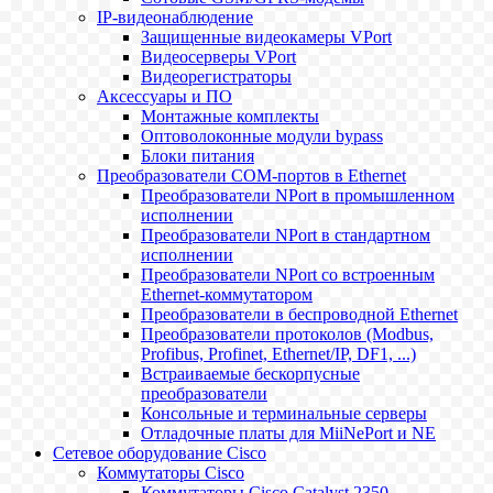
IP-видеонаблюдение
Защищенные видеокамеры VPort
Видеосерверы VPort
Видеорегистраторы
Аксессуары и ПО
Монтажные комплекты
Оптоволоконные модули bypass
Блоки питания
Преобразователи COM-портов в Ethernet
Преобразователи NPort в промышленном
исполнении
Преобразователи NPort в стандартном
исполнении
Преобразователи NPort со встроенным
Ethernet-коммутатором
Преобразователи в беспроводной Ethernet
Преобразователи протоколов (Modbus,
Profibus, Profinet, Ethernet/IP, DF1, ...)
Встраиваемые бескорпусные
преобразователи
Консольные и терминальные серверы
Отладочные платы для MiiNePort и NE
Сетевое оборудование Cisco
Коммутаторы Cisco
Коммутаторы Cisco Catalyst 2350