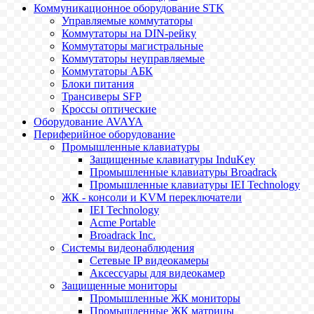
Коммуникационное оборудование STK
Управляемые коммутаторы
Коммутаторы на DIN-рейку
Коммутаторы магистральные
Коммутаторы неуправляемые
Коммутаторы АБК
Блоки питания
Трансиверы SFP
Кроссы оптические
Оборудование AVAYA
Периферийное оборудование
Промышленные клавиатуры
Защищенные клавиатуры InduKey
Промышленные клавиатуры Broadrack
Промышленные клавиатуры IEI Technology
ЖК - консоли и KVM переключатели
IEI Technology
Acme Portable
Broadrack Inc.
Системы видеонаблюдения
Сетевые IP видеокамеры
Аксессуары для видеокамер
Защищенные мониторы
Промышленные ЖК мониторы
Промышленные ЖК матрицы