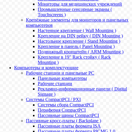
Мониторы для медицинских учреждений
Промышленные сенсорные экраны (
Touchscreens )
Крепёжные элементы для мониторов и панельных
компьютеров
Настенное крепление ( Wall Mounting )
Крепление на DIN рейку ( DIN Mounting )
Настольное крепление ( Stand Mounting )
Крепление в панель ( Panel Mounting )
Подвижный кронштейн ( ARM Mounting )
Крепление в 19" Rack стойку ( Rack
Mounting )
Компьютеры и комплектующие
Рабочие станции и панельные РС
Панельные компьютеры
Рабочие станции
Рекламно-информационные панели ( Digital
Signage )
Системы CompactPCI / PXI
Системы сбора CompactPCI
Периферия CompactPCI
Пассивные шины CompactPCI
Пассивные кросс-платы ( Backplane )
Пассивные платы формата ISA
Пассивные платы формата PICMG 1.0