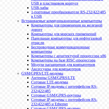
USB в пластиковом корпусе
USB-хабы
1-портовые преобразователи RS-232/422/485
в USB
Встраиваемые коммуникационные компьютеры
Компьютеры для применения на железной
дороге
Компьютеры для морских применений
Панельные компьютеры для нефтегазовой
отрасли
Беспроводные коммуникационные
компьютеры
Компьютеры с архитектурой процессора x86
Компьютеры на базе RISC-процессора
Модули расширения для компьютеров
Аксессуары для компьютеров
GSM/GPRS/LTE-модемы
Антенны GSM/GPRS/LTE
Сотовые LTE-модемы
Сотовые IP-модемы с интерфейсом RS-
232/422/485
Сотовые GSM/GPRS-роутеры
Сотовые IP-модемы с интерфейсом RS-
232/422/485 и Ethernet
Сотовые GSM/GPRS-модемы