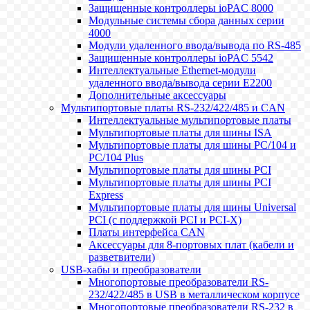
Защищенные контроллеры ioPAC 8000
Модульные системы сбора данных серии
4000
Модули удаленного ввода/вывода по RS-485
Защищенные контроллеры ioPAC 5542
Интеллектуальные Ethernet-модули
удаленного ввода/вывода серии E2200
Дополнительные аксессуары
Мультипортовые платы RS-232/422/485 и CAN
Интеллектуальные мультипортовые платы
Мультипортовые платы для шины ISA
Мультипортовые платы для шины PC/104 и
PC/104 Plus
Мультипортовые платы для шины PCI
Мультипортовые платы для шины PCI
Express
Мультипортовые платы для шины Universal
PCI (с поддержкой PCI и PCI-X)
Платы интерфейса CAN
Аксессуары для 8-портовых плат (кабели и
разветвители)
USB-хабы и преобразователи
Многопортовые преобразователи RS-
232/422/485 в USB в металлическом корпусе
Многопортовые преобразователи RS-232 в