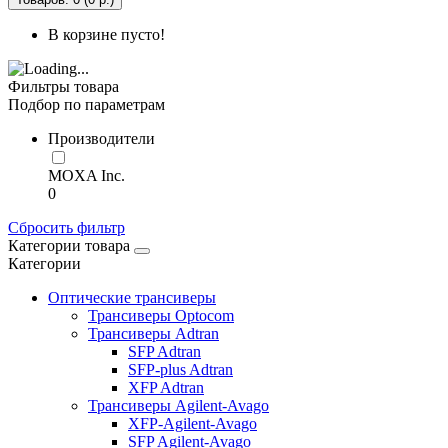
В корзине пусто!
Фильтры товара
Подбор по параметрам
Производители
MOXA Inc.
0
Сбросить фильтр
Категории товара
Категории
Оптические трансиверы
Трансиверы Optocom
Трансиверы Adtran
SFP Adtran
SFP-plus Adtran
XFP Adtran
Трансиверы Agilent-Avago
XFP-Agilent-Avago
SFP Agilent-Avago