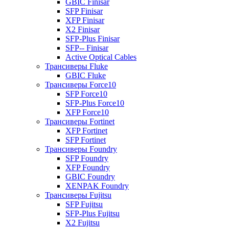
GBIC Finisar
SFP Finisar
XFP Finisar
X2 Finisar
SFP-Plus Finisar
SFP-- Finisar
Active Optical Cables
Трансиверы Fluke
GBIC Fluke
Трансиверы Force10
SFP Force10
SFP-Plus Force10
XFP Force10
Трансиверы Fortinet
XFP Fortinet
SFP Fortinet
Трансиверы Foundry
SFP Foundry
XFP Foundry
GBIC Foundry
XENPAK Foundry
Трансиверы Fujitsu
SFP Fujitsu
SFP-Plus Fujitsu
X2 Fujitsu