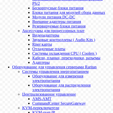
PS/2
Бескорпусные блоки питания
Блоки питания для модулей сбора данных
Модули питания DC-DC
Внешние адаптеры питания
Резервируемые блоки питания
Аксессуары для процессорных плат
Видеоадаптеры
Звуковые контроллеры ( Audio Kits )
Riser карты
Отладочные платы
Системы охлаждения CPU ( Coolers )
Кабели, планки, переходники, разъемы
Адаптеры
Оборудование для управления серверами Raritan
Системы управления энергопитанием
Оборудование для измерения
электропитания
Оборудование для распределения
электропитания
Централизованное управление
AMS-AMT
CommandCenter SecureGateway
KVM-переключатели
KVM-over-IP