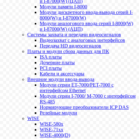
и I-87000(W) (ЦАП)
Модули памяти I-8000
Модули дискретного ввода-вывода серий I-
8000(W) и I-87000(W)
Модули аналогового ввода серий I-8000(W)
и I-87000(W) (АЦП)
Системы захвата и передачи видеосигналов
Видеозахват с аналоговых интерфейсов
Передача HD видеосигналов
Платы и модули сбора данных для ПК
ISA платы
Дочерние платы
PCI платы
Кабели и аксессуары
Внешние модули ввода-вывода
Модули серии ET-7000/PET-7000 с
интерфейсом Ethernet
Модули серии I-7000/ M-7000 с интерфейсом
RS-485
Нормирующие преобразователи ICP DAS
Релейные модули
WISE
WISE-580x
WISE-71xx
WISE-4000(D)