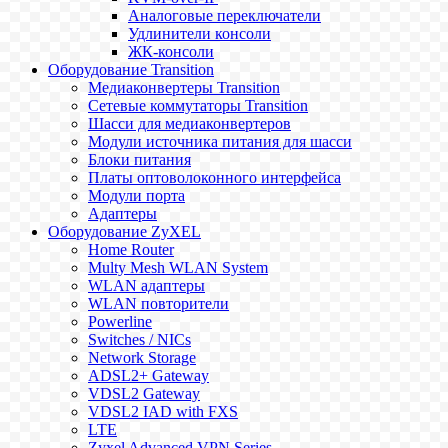
Аналоговые переключатели
Удлинители консоли
ЖК-консоли
Оборудование Transition
Медиаконвертеры Transition
Сетевые коммутаторы Transition
Шасси для медиаконвертеров
Модули источника питания для шасси
Блоки питания
Платы оптоволоконного интерфейса
Модули порта
Адаптеры
Оборудование ZyXEL
Home Router
Multy Mesh WLAN System
WLAN адаптеры
WLAN повторители
Powerline
Switches / NICs
Network Storage
ADSL2+ Gateway
VDSL2 Gateway
VDSL2 IAD with FXS
LTE
Zyxel Advanced VPN Series