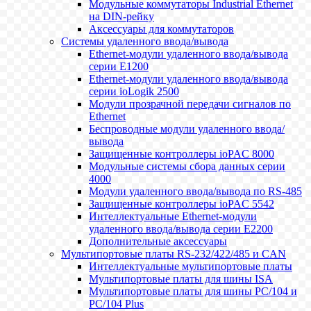
Модульные коммутаторы Industrial Ethernet
на DIN-рейку
Аксессуары для коммутаторов
Системы удаленного ввода/вывода
Ethernet-модули удаленного ввода/вывода
серии E1200
Ethernet-модули удаленного ввода/вывода
серии ioLogik 2500
Модули прозрачной передачи сигналов по
Ethernet
Беспроводные модули удаленного ввода/
вывода
Защищенные контроллеры ioPAC 8000
Модульные системы сбора данных серии
4000
Модули удаленного ввода/вывода по RS-485
Защищенные контроллеры ioPAC 5542
Интеллектуальные Ethernet-модули
удаленного ввода/вывода серии E2200
Дополнительные аксессуары
Мультипортовые платы RS-232/422/485 и CAN
Интеллектуальные мультипортовые платы
Мультипортовые платы для шины ISA
Мультипортовые платы для шины PC/104 и
PC/104 Plus