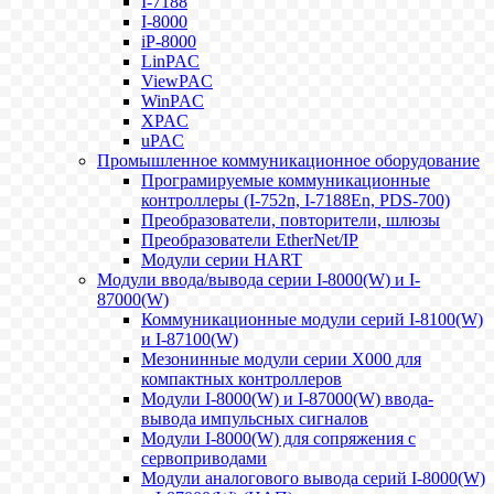
I-7188
I-8000
iP-8000
LinPAC
ViewPAC
WinPAC
XPAC
uPAC
Промышленное коммуникационное оборудование
Програмируемые коммуникационные
контроллеры (I-752n, I-7188En, PDS-700)
Преобразователи, повторители, шлюзы
Преобразователи EtherNet/IP
Модули серии HART
Модули ввода/вывода серии I-8000(W) и I-
87000(W)
Коммуникационные модули серий I-8100(W)
и I-87100(W)
Мезонинные модули серии X000 для
компактных контроллеров
Модули I-8000(W) и I-87000(W) ввода-
вывода импульсных сигналов
Модули I-8000(W) для сопряжения с
сервоприводами
Модули аналогового вывода серий I-8000(W)