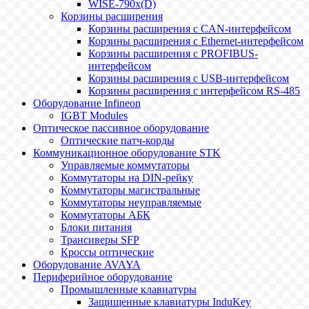
WISE-790x(D)
Корзины расширения
Корзины расширения с CAN-интерфейсом
Корзины расширения с Ethernet-интерфейсом
Корзины расширения с PROFIBUS-
интерфейсом
Корзины расширения с USB-интерфейсом
Корзины расширения с интерфейсом RS-485
Оборудование Infineon
IGBT Modules
Оптическое пассивное оборудование
Оптические патч-корды
Коммуникационное оборудование STK
Управляемые коммутаторы
Коммутаторы на DIN-рейку
Коммутаторы магистральные
Коммутаторы неуправляемые
Коммутаторы АБК
Блоки питания
Трансиверы SFP
Кроссы оптические
Оборудование AVAYA
Периферийное оборудование
Промышленные клавиатуры
Защищенные клавиатуры InduKey