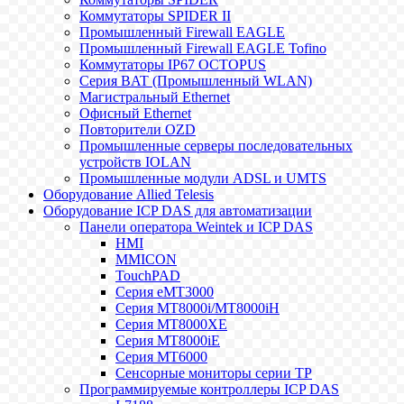
Коммутаторы SPIDER II
Промышленный Firewall EAGLE
Промышленный Firewall EAGLE Tofino
Коммутаторы IP67 OCTOPUS
Серия BAT (Промышленный WLAN)
Магистральный Ethernet
Офисный Ethernet
Повторители OZD
Промышленные серверы последовательных
устройств IOLAN
Промышленные модули ADSL и UMTS
Оборудование Allied Telesis
Оборудование ICP DAS для автоматизации
Панели оператора Weintek и ICP DAS
HMI
MMICON
TouchPAD
Серия eMT3000
Серия MT8000i/MT8000iH
Серия MT8000XE
Серия MT8000iE
Серия MT6000
Сенсорные мониторы серии TP
Программируемые контроллеры ICP DAS