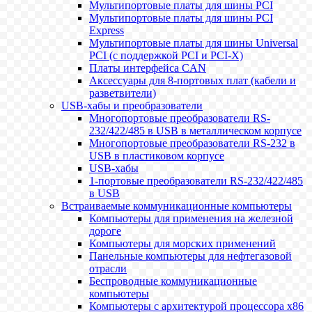
Мультипортовые платы для шины PCI
Мультипортовые платы для шины PCI
Express
Мультипортовые платы для шины Universal
PCI (с поддержкой PCI и PCI-X)
Платы интерфейса CAN
Аксессуары для 8-портовых плат (кабели и
разветвители)
USB-хабы и преобразователи
Многопортовые преобразователи RS-
232/422/485 в USB в металлическом корпусе
Многопортовые преобразователи RS-232 в
USB в пластиковом корпусе
USB-хабы
1-портовые преобразователи RS-232/422/485
в USB
Встраиваемые коммуникационные компьютеры
Компьютеры для применения на железной
дороге
Компьютеры для морских применений
Панельные компьютеры для нефтегазовой
отрасли
Беспроводные коммуникационные
компьютеры
Компьютеры с архитектурой процессора x86