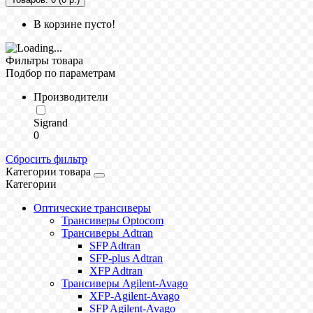
В корзине пусто!
Фильтры товара
Подбор по параметрам
Производители
Sigrand
0
Сбросить фильтр
Категории товара
Категории
Оптические трансиверы
Трансиверы Optocom
Трансиверы Adtran
SFP Adtran
SFP-plus Adtran
XFP Adtran
Трансиверы Agilent-Avago
XFP-Agilent-Avago
SFP Agilent-Avago