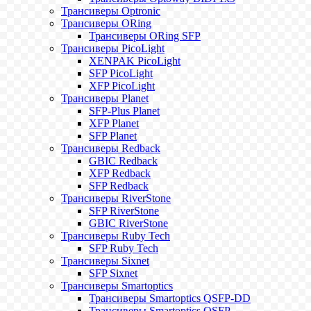
Трансиверы Optronic
Трансиверы ORing
Трансиверы ORing SFP
Трансиверы PicoLight
XENPAK PicoLight
SFP PicoLight
XFP PicoLight
Трансиверы Planet
SFP-Plus Planet
XFP Planet
SFP Planet
Трансиверы Redback
GBIC Redback
XFP Redback
SFP Redback
Трансиверы RiverStone
SFP RiverStone
GBIC RiverStone
Трансиверы Ruby Tech
SFP Ruby Tech
Трансиверы Sixnet
SFP Sixnet
Трансиверы Smartoptics
Трансиверы Smartoptics QSFP-DD
Трансиверы Smartoptics QSFP