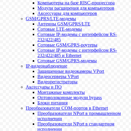
Компьютеры на базе RISC-процессора
Модули расширения для компьютеров
Аксессуары для компьютеров
GSM/GPRS/LTE-модемы
Антенны GSM/GPRS/LTE
Сотовые LTE-модемы
Сотовые IP-модемы с интерфейсом RS-
232/422/485
Сотовые GSM/GPRS-роутеры
Сотовые IP-модемы с интерфейсом RS-
232/422/485 и Ethernet
Сотовые GSM/GPRS-модемы
IP-видеонаблюдение
Защищенные видеокамеры VPort
Видеосерверы VPort
Видеорегистраторы
Аксессуары и ПО
Монтажные комплекты
Оптоволоконные модули bypass
Блоки питания
Преобразователи COM-портов в Ethernet
Преобразователи NPort в промышленном
исполнении
Преобразователи NPort в стандартном
исполнении