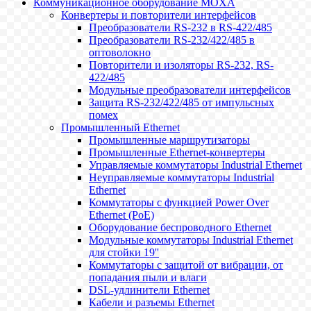
Коммуникационное оборудование MOXA
Конвертеры и повторители интерфейсов
Преобразователи RS-232 в RS-422/485
Преобразователи RS-232/422/485 в
оптоволокно
Повторители и изоляторы RS-232, RS-
422/485
Модульные преобразователи интерфейсов
Защита RS-232/422/485 от импульсных
помех
Промышленный Ethernet
Промышленные маршрутизаторы
Промышленные Ethernet-конвертеры
Управляемые коммутаторы Industrial Ethernet
Неуправляемые коммутаторы Industrial
Ethernet
Коммутаторы с функцией Power Over
Ethernet (PoE)
Оборудование беспроводного Ethernet
Модульные коммутаторы Industrial Ethernet
для стойки 19''
Коммутаторы с защитой от вибрации, от
попадания пыли и влаги
DSL-удлинители Ethernet
Кабели и разъемы Ethernet