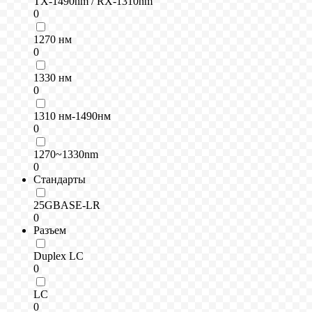
TX-1490nm / RX-1310nm
0
1270 нм
0
1330 нм
0
1310 нм-1490нм
0
1270~1330nm
0
Стандарты
25GBASE-LR
0
Разъем
Duplex LC
0
LC
0