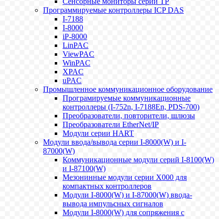
Сенсорные мониторы серии TP
Программируемые контроллеры ICP DAS
I-7188
I-8000
iP-8000
LinPAC
ViewPAC
WinPAC
XPAC
uPAC
Промышленное коммуникационное оборудование
Програмируемые коммуникационные
контроллеры (I-752n, I-7188En, PDS-700)
Преобразователи, повторители, шлюзы
Преобразователи EtherNet/IP
Модули серии HART
Модули ввода/вывода серии I-8000(W) и I-
87000(W)
Коммуникационные модули серий I-8100(W)
и I-87100(W)
Мезонинные модули серии X000 для
компактных контроллеров
Модули I-8000(W) и I-87000(W) ввода-
вывода импульсных сигналов
Модули I-8000(W) для сопряжения с