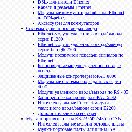
DSL-удлинители Ethernet
Кабели и разъемы Ethernet
Модульные коммутаторы Industrial Ethernet
на DIN-рейку
Аксессуары для коммутаторов
Системы удаленного ввода/вывода
Ethernet-модули удаленного ввода/вывода
серии E1200
Ethernet-модули удаленного ввода/вывода
серии ioLogik 2500
Модули прозрачной передачи сигналов по
Ethernet
Беспроводные модули удаленного ввода/
вывода
Защищенные контроллеры ioPAC 8000
Модульные системы сбора данных серии
4000
Модули удаленного ввода/вывода по RS-485
Защищенные контроллеры ioPAC 5542
Интеллектуальные Ethernet-модули
удаленного ввода/вывода серии E2200
Дополнительные аксессуары
Мультипортовые платы RS-232/422/485 и CAN
Интеллектуальные мультипортовые платы
Мультипортовые платы для шины ISA