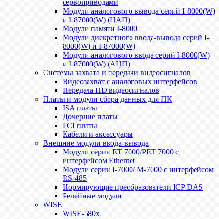
сервоприводами
Модули аналогового вывода серий I-8000(W)
и I-87000(W) (ЦАП)
Модули памяти I-8000
Модули дискретного ввода-вывода серий I-
8000(W) и I-87000(W)
Модули аналогового ввода серий I-8000(W)
и I-87000(W) (АЦП)
Системы захвата и передачи видеосигналов
Видеозахват с аналоговых интерфейсов
Передача HD видеосигналов
Платы и модули сбора данных для ПК
ISA платы
Дочерние платы
PCI платы
Кабели и аксессуары
Внешние модули ввода-вывода
Модули серии ET-7000/PET-7000 с
интерфейсом Ethernet
Модули серии I-7000/ M-7000 с интерфейсом
RS-485
Нормирующие преобразователи ICP DAS
Релейные модули
WISE
WISE-580x