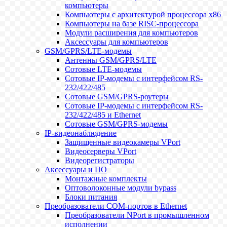
компьютеры
Компьютеры с архитектурой процессора x86
Компьютеры на базе RISC-процессора
Модули расширения для компьютеров
Аксессуары для компьютеров
GSM/GPRS/LTE-модемы
Антенны GSM/GPRS/LTE
Сотовые LTE-модемы
Сотовые IP-модемы с интерфейсом RS-
232/422/485
Сотовые GSM/GPRS-роутеры
Сотовые IP-модемы с интерфейсом RS-
232/422/485 и Ethernet
Сотовые GSM/GPRS-модемы
IP-видеонаблюдение
Защищенные видеокамеры VPort
Видеосерверы VPort
Видеорегистраторы
Аксессуары и ПО
Монтажные комплекты
Оптоволоконные модули bypass
Блоки питания
Преобразователи COM-портов в Ethernet
Преобразователи NPort в промышленном
исполнении