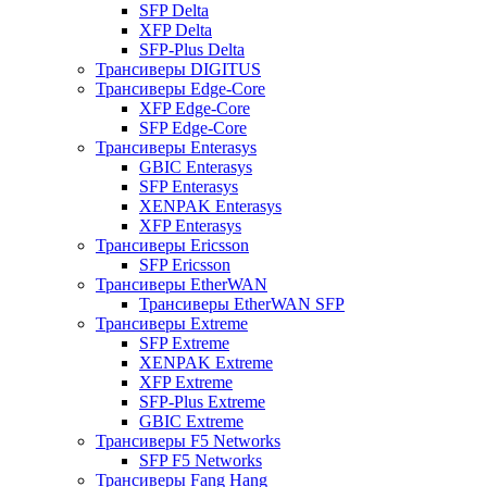
SFP Delta
XFP Delta
SFP-Plus Delta
Трансиверы DIGITUS
Трансиверы Edge-Core
XFP Edge-Core
SFP Edge-Core
Трансиверы Enterasys
GBIC Enterasys
SFP Enterasys
XENPAK Enterasys
XFP Enterasys
Трансиверы Ericsson
SFP Ericsson
Трансиверы EtherWAN
Трансиверы EtherWAN SFP
Трансиверы Extreme
SFP Extreme
XENPAK Extreme
XFP Extreme
SFP-Plus Extreme
GBIC Extreme
Трансиверы F5 Networks
SFP F5 Networks
Трансиверы Fang Hang