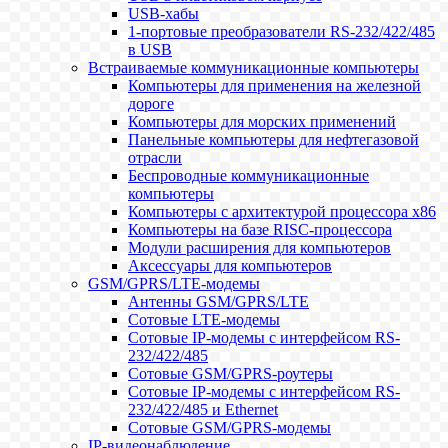
USB-хабы
1-портовые преобразователи RS-232/422/485
в USB
Встраиваемые коммуникационные компьютеры
Компьютеры для применения на железной
дороге
Компьютеры для морских применений
Панельные компьютеры для нефтегазовой
отрасли
Беспроводные коммуникационные
компьютеры
Компьютеры с архитектурой процессора x86
Компьютеры на базе RISC-процессора
Модули расширения для компьютеров
Аксессуары для компьютеров
GSM/GPRS/LTE-модемы
Антенны GSM/GPRS/LTE
Сотовые LTE-модемы
Сотовые IP-модемы с интерфейсом RS-
232/422/485
Сотовые GSM/GPRS-роутеры
Сотовые IP-модемы с интерфейсом RS-
232/422/485 и Ethernet
Сотовые GSM/GPRS-модемы
IP-видеонаблюдение