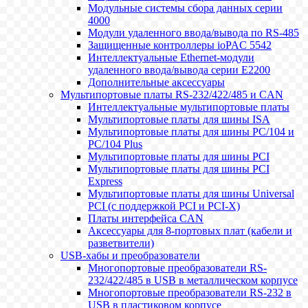
Модульные системы сбора данных серии
4000
Модули удаленного ввода/вывода по RS-485
Защищенные контроллеры ioPAC 5542
Интеллектуальные Ethernet-модули
удаленного ввода/вывода серии E2200
Дополнительные аксессуары
Мультипортовые платы RS-232/422/485 и CAN
Интеллектуальные мультипортовые платы
Мультипортовые платы для шины ISA
Мультипортовые платы для шины PC/104 и
PC/104 Plus
Мультипортовые платы для шины PCI
Мультипортовые платы для шины PCI
Express
Мультипортовые платы для шины Universal
PCI (с поддержкой PCI и PCI-X)
Платы интерфейса CAN
Аксессуары для 8-портовых плат (кабели и
разветвители)
USB-хабы и преобразователи
Многопортовые преобразователи RS-
232/422/485 в USB в металлическом корпусе
Многопортовые преобразователи RS-232 в
USB в пластиковом корпусе