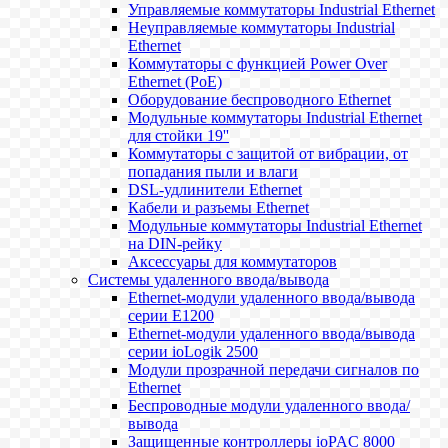
Управляемые коммутаторы Industrial Ethernet
Неуправляемые коммутаторы Industrial
Ethernet
Коммутаторы с функцией Power Over
Ethernet (PoE)
Оборудование беспроводного Ethernet
Модульные коммутаторы Industrial Ethernet
для стойки 19''
Коммутаторы с защитой от вибрации, от
попадания пыли и влаги
DSL-удлинители Ethernet
Кабели и разъемы Ethernet
Модульные коммутаторы Industrial Ethernet
на DIN-рейку
Аксессуары для коммутаторов
Системы удаленного ввода/вывода
Ethernet-модули удаленного ввода/вывода
серии E1200
Ethernet-модули удаленного ввода/вывода
серии ioLogik 2500
Модули прозрачной передачи сигналов по
Ethernet
Беспроводные модули удаленного ввода/
вывода
Защищенные контроллеры ioPAC 8000