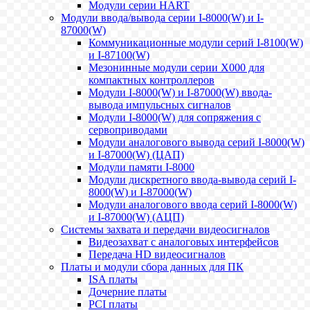
Модули серии HART
Модули ввода/вывода серии I-8000(W) и I-
87000(W)
Коммуникационные модули серий I-8100(W)
и I-87100(W)
Мезонинные модули серии X000 для
компактных контроллеров
Модули I-8000(W) и I-87000(W) ввода-
вывода импульсных сигналов
Модули I-8000(W) для сопряжения с
сервоприводами
Модули аналогового вывода серий I-8000(W)
и I-87000(W) (ЦАП)
Модули памяти I-8000
Модули дискретного ввода-вывода серий I-
8000(W) и I-87000(W)
Модули аналогового ввода серий I-8000(W)
и I-87000(W) (АЦП)
Системы захвата и передачи видеосигналов
Видеозахват с аналоговых интерфейсов
Передача HD видеосигналов
Платы и модули сбора данных для ПК
ISA платы
Дочерние платы
PCI платы