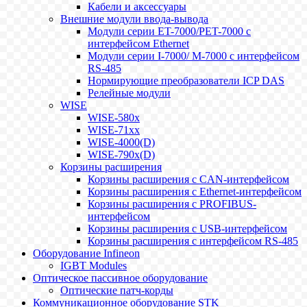
Кабели и аксессуары
Внешние модули ввода-вывода
Модули серии ET-7000/PET-7000 с
интерфейсом Ethernet
Модули серии I-7000/ M-7000 с интерфейсом
RS-485
Нормирующие преобразователи ICP DAS
Релейные модули
WISE
WISE-580x
WISE-71xx
WISE-4000(D)
WISE-790x(D)
Корзины расширения
Корзины расширения с CAN-интерфейсом
Корзины расширения с Ethernet-интерфейсом
Корзины расширения с PROFIBUS-
интерфейсом
Корзины расширения с USB-интерфейсом
Корзины расширения с интерфейсом RS-485
Оборудование Infineon
IGBT Modules
Оптическое пассивное оборудование
Оптические патч-корды
Коммуникационное оборудование STK