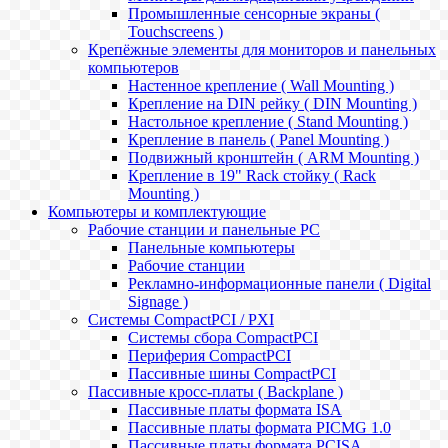
Промышленные сенсорные экраны (
Touchscreens )
Крепёжные элементы для мониторов и панельных
компьютеров
Настенное крепление ( Wall Mounting )
Крепление на DIN рейку ( DIN Mounting )
Настольное крепление ( Stand Mounting )
Крепление в панель ( Panel Mounting )
Подвижный кронштейн ( ARM Mounting )
Крепление в 19" Rack стойку ( Rack
Mounting )
Компьютеры и комплектующие
Рабочие станции и панельные РС
Панельные компьютеры
Рабочие станции
Рекламно-информационные панели ( Digital
Signage )
Системы CompactPCI / PXI
Системы сбора CompactPCI
Периферия CompactPCI
Пассивные шины CompactPCI
Пассивные кросс-платы ( Backplane )
Пассивные платы формата ISA
Пассивные платы формата PICMG 1.0
Пассивные платы формата PCISA