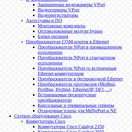
Защищенные видеокамеры VPort
Видеосерверы VPort
Видеорегистраторы
Аксессуары и ПО
Монтажные комплекты
Оптоволоконные модули bypass
Блоки питания
Преобразователи COM-портов в Ethernet
Преобразователи NPort в промышленном
исполнении
Преобразователи NPort в стандартном
исполнении
Преобразователи NPort со встроенным
Ethernet-коммутатором
Преобразователи в беспроводной Ethernet
Преобразователи протоколов (Modbus,
Profibus, Profinet, Ethernet/IP, DF1, ...)
Встраиваемые бескорпусные
преобразователи
Консольные и терминальные серверы
Отладочные платы для MiiNePort и NE
Сетевое оборудование Cisco
Коммутаторы Cisco
Коммутаторы Cisco Catalyst 2350
Коммутаторы Cisco Catalyst 2950