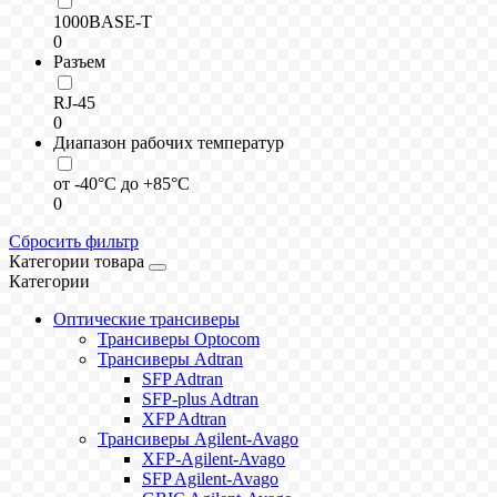
1000BASE-T
0
Разъем
RJ-45
0
Диапазон рабочих температур
от -40°C до +85°C
0
Сбросить фильтр
Категории товара
Категории
Оптические трансиверы
Трансиверы Optocom
Трансиверы Adtran
SFP Adtran
SFP-plus Adtran
XFP Adtran
Трансиверы Agilent-Avago
XFP-Agilent-Avago
SFP Agilent-Avago