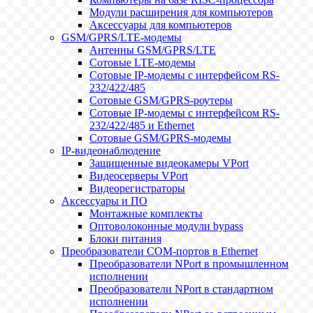
Модули расширения для компьютеров
Аксессуары для компьютеров
GSM/GPRS/LTE-модемы
Антенны GSM/GPRS/LTE
Сотовые LTE-модемы
Сотовые IP-модемы с интерфейсом RS-
232/422/485
Сотовые GSM/GPRS-роутеры
Сотовые IP-модемы с интерфейсом RS-
232/422/485 и Ethernet
Сотовые GSM/GPRS-модемы
IP-видеонаблюдение
Защищенные видеокамеры VPort
Видеосерверы VPort
Видеорегистраторы
Аксессуары и ПО
Монтажные комплекты
Оптоволоконные модули bypass
Блоки питания
Преобразователи COM-портов в Ethernet
Преобразователи NPort в промышленном
исполнении
Преобразователи NPort в стандартном
исполнении