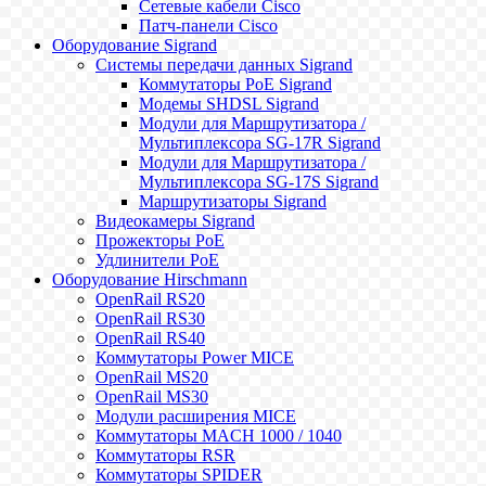
Сетевые кабели Cisco
Патч-панели Cisco
Оборудование Sigrand
Системы передачи данных Sigrand
Коммутаторы PoE Sigrand
Модемы SHDSL Sigrand
Модули для Маршрутизатора /
Мультиплексора SG-17R Sigrand
Модули для Маршрутизатора /
Мультиплексора SG-17S Sigrand
Маршрутизаторы Sigrand
Видеокамеры Sigrand
Прожекторы PoE
Удлинители PoE
Оборудование Hirschmann
OpenRail RS20
OpenRail RS30
OpenRail RS40
Коммутаторы Power MICE
OpenRail MS20
OpenRail MS30
Модули расширения MICE
Коммутаторы MACH 1000 / 1040
Коммутаторы RSR
Коммутаторы SPIDER