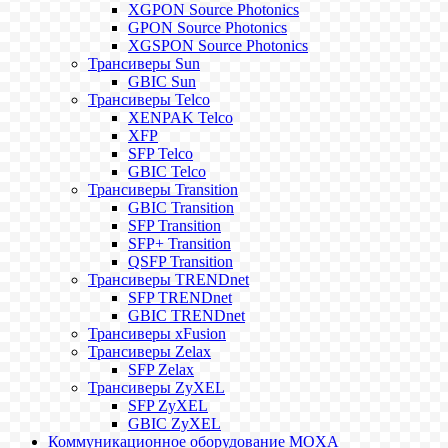
XGPON Source Photonics
GPON Source Photonics
XGSPON Source Photonics
Трансиверы Sun
GBIC Sun
Трансиверы Telco
XENPAK Telco
XFP
SFP Telco
GBIC Telco
Трансиверы Transition
GBIC Transition
SFP Transition
SFP+ Transition
QSFP Transition
Трансиверы TRENDnet
SFP TRENDnet
GBIC TRENDnet
Трансиверы xFusion
Трансиверы Zelax
SFP Zelax
Трансиверы ZyXEL
SFP ZyXEL
GBIC ZyXEL
Коммуникационное оборудование MOXA