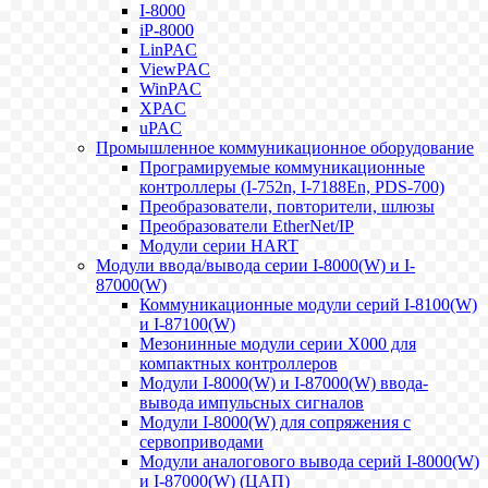
I-8000
iP-8000
LinPAC
ViewPAC
WinPAC
XPAC
uPAC
Промышленное коммуникационное оборудование
Програмируемые коммуникационные
контроллеры (I-752n, I-7188En, PDS-700)
Преобразователи, повторители, шлюзы
Преобразователи EtherNet/IP
Модули серии HART
Модули ввода/вывода серии I-8000(W) и I-
87000(W)
Коммуникационные модули серий I-8100(W)
и I-87100(W)
Мезонинные модули серии X000 для
компактных контроллеров
Модули I-8000(W) и I-87000(W) ввода-
вывода импульсных сигналов
Модули I-8000(W) для сопряжения с
сервоприводами
Модули аналогового вывода серий I-8000(W)
и I-87000(W) (ЦАП)