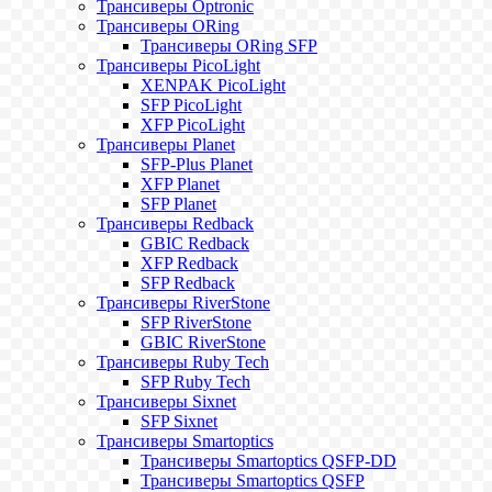
Трансиверы Optronic
Трансиверы ORing
Трансиверы ORing SFP
Трансиверы PicoLight
XENPAK PicoLight
SFP PicoLight
XFP PicoLight
Трансиверы Planet
SFP-Plus Planet
XFP Planet
SFP Planet
Трансиверы Redback
GBIC Redback
XFP Redback
SFP Redback
Трансиверы RiverStone
SFP RiverStone
GBIC RiverStone
Трансиверы Ruby Tech
SFP Ruby Tech
Трансиверы Sixnet
SFP Sixnet
Трансиверы Smartoptics
Трансиверы Smartoptics QSFP-DD
Трансиверы Smartoptics QSFP