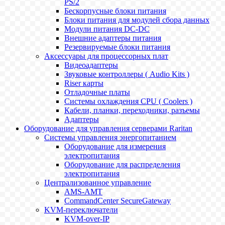
PS/2
Бескорпусные блоки питания
Блоки питания для модулей сбора данных
Модули питания DC-DC
Внешние адаптеры питания
Резервируемые блоки питания
Аксессуары для процессорных плат
Видеоадаптеры
Звуковые контроллеры ( Audio Kits )
Riser карты
Отладочные платы
Системы охлаждения CPU ( Coolers )
Кабели, планки, переходники, разъемы
Адаптеры
Оборудование для управления серверами Raritan
Системы управления энергопитанием
Оборудование для измерения
электропитания
Оборудование для распределения
электропитания
Централизованное управление
AMS-AMT
CommandCenter SecureGateway
KVM-переключатели
KVM-over-IP