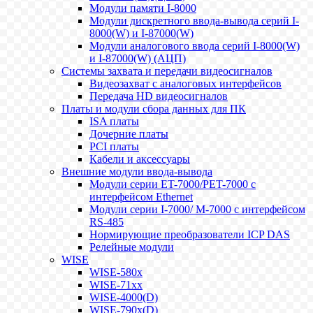
Модули памяти I-8000
Модули дискретного ввода-вывода серий I-
8000(W) и I-87000(W)
Модули аналогового ввода серий I-8000(W)
и I-87000(W) (АЦП)
Системы захвата и передачи видеосигналов
Видеозахват с аналоговых интерфейсов
Передача HD видеосигналов
Платы и модули сбора данных для ПК
ISA платы
Дочерние платы
PCI платы
Кабели и аксессуары
Внешние модули ввода-вывода
Модули серии ET-7000/PET-7000 с
интерфейсом Ethernet
Модули серии I-7000/ M-7000 с интерфейсом
RS-485
Нормирующие преобразователи ICP DAS
Релейные модули
WISE
WISE-580x
WISE-71xx
WISE-4000(D)
WISE-790x(D)