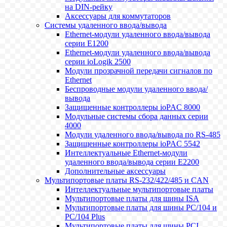
на DIN-рейку
Аксессуары для коммутаторов
Системы удаленного ввода/вывода
Ethernet-модули удаленного ввода/вывода
серии E1200
Ethernet-модули удаленного ввода/вывода
серии ioLogik 2500
Модули прозрачной передачи сигналов по
Ethernet
Беспроводные модули удаленного ввода/
вывода
Защищенные контроллеры ioPAC 8000
Модульные системы сбора данных серии
4000
Модули удаленного ввода/вывода по RS-485
Защищенные контроллеры ioPAC 5542
Интеллектуальные Ethernet-модули
удаленного ввода/вывода серии E2200
Дополнительные аксессуары
Мультипортовые платы RS-232/422/485 и CAN
Интеллектуальные мультипортовые платы
Мультипортовые платы для шины ISA
Мультипортовые платы для шины PC/104 и
PC/104 Plus
Мультипортовые платы для шины PCI