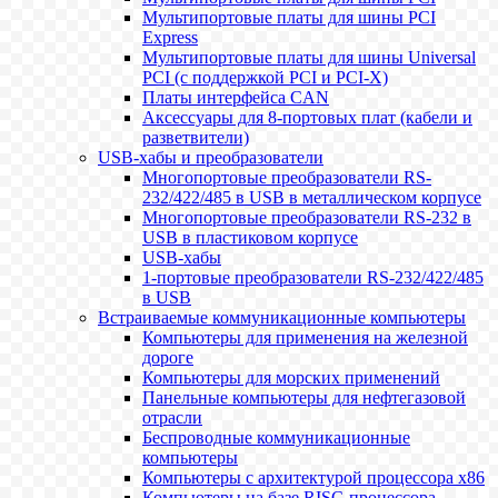
Мультипортовые платы для шины PCI
Express
Мультипортовые платы для шины Universal
PCI (с поддержкой PCI и PCI-X)
Платы интерфейса CAN
Аксессуары для 8-портовых плат (кабели и
разветвители)
USB-хабы и преобразователи
Многопортовые преобразователи RS-
232/422/485 в USB в металлическом корпусе
Многопортовые преобразователи RS-232 в
USB в пластиковом корпусе
USB-хабы
1-портовые преобразователи RS-232/422/485
в USB
Встраиваемые коммуникационные компьютеры
Компьютеры для применения на железной
дороге
Компьютеры для морских применений
Панельные компьютеры для нефтегазовой
отрасли
Беспроводные коммуникационные
компьютеры
Компьютеры с архитектурой процессора x86
Компьютеры на базе RISC-процессора