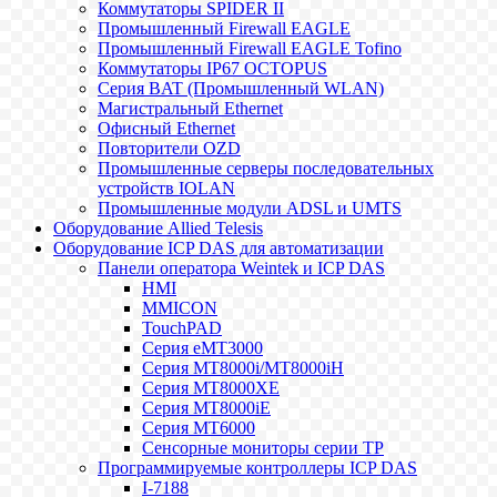
Коммутаторы SPIDER II
Промышленный Firewall EAGLE
Промышленный Firewall EAGLE Tofino
Коммутаторы IP67 OCTOPUS
Серия BAT (Промышленный WLAN)
Магистральный Ethernet
Офисный Ethernet
Повторители OZD
Промышленные серверы последовательных
устройств IOLAN
Промышленные модули ADSL и UMTS
Оборудование Allied Telesis
Оборудование ICP DAS для автоматизации
Панели оператора Weintek и ICP DAS
HMI
MMICON
TouchPAD
Серия eMT3000
Серия MT8000i/MT8000iH
Серия MT8000XE
Серия MT8000iE
Серия MT6000
Сенсорные мониторы серии TP
Программируемые контроллеры ICP DAS
I-7188