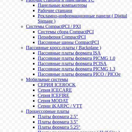
Панельные компьютеры
Рабочие станции
Рекламно-информационные панели ( Digital
Signage )
Системы CompactPCI / PXI
Системы сбора CompactPCI
Периферия CompactPCI
Пассивные шины CompactPCI
Пассивные кросс-платы ( Backplane )
Пассивные платы формата ISA
Пассивные платы формата PICMG 1.0
Пассивные платы формата PCISA
Пассивные платы формата PICMG 1.3
Пассивные платы формата PICO / PICOe
Мобильные системы
СЕРИЯ ICEROCK
Серия ICECARE
Серия ICEFIRE
Серия MODAT
Серии iKARPC / VTT
Процессорные платы
Платы формата 2.5"
Платы формата 3.5"
Платы формата 5.25"