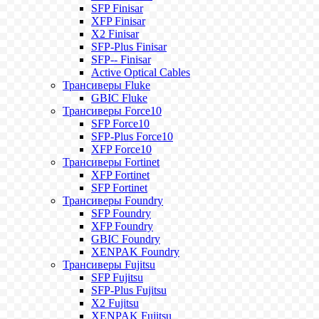
SFP Finisar
XFP Finisar
X2 Finisar
SFP-Plus Finisar
SFP-- Finisar
Active Optical Cables
Трансиверы Fluke
GBIC Fluke
Трансиверы Force10
SFP Force10
SFP-Plus Force10
XFP Force10
Трансиверы Fortinet
XFP Fortinet
SFP Fortinet
Трансиверы Foundry
SFP Foundry
XFP Foundry
GBIC Foundry
XENPAK Foundry
Трансиверы Fujitsu
SFP Fujitsu
SFP-Plus Fujitsu
X2 Fujitsu
XENPAK Fujitsu