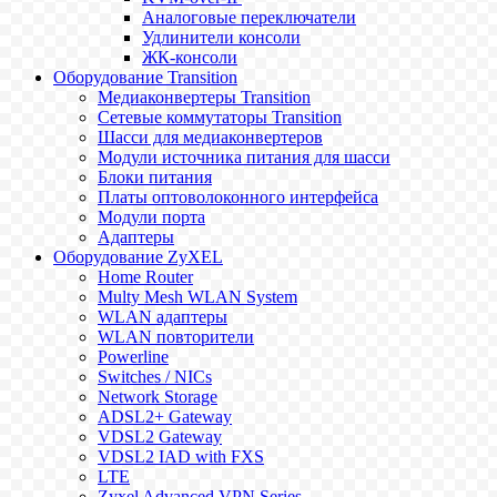
Аналоговые переключатели
Удлинители консоли
ЖК-консоли
Оборудование Transition
Медиаконвертеры Transition
Сетевые коммутаторы Transition
Шасси для медиаконвертеров
Модули источника питания для шасси
Блоки питания
Платы оптоволоконного интерфейса
Модули порта
Адаптеры
Оборудование ZyXEL
Home Router
Multy Mesh WLAN System
WLAN адаптеры
WLAN повторители
Powerline
Switches / NICs
Network Storage
ADSL2+ Gateway
VDSL2 Gateway
VDSL2 IAD with FXS
LTE
Zyxel Advanced VPN Series