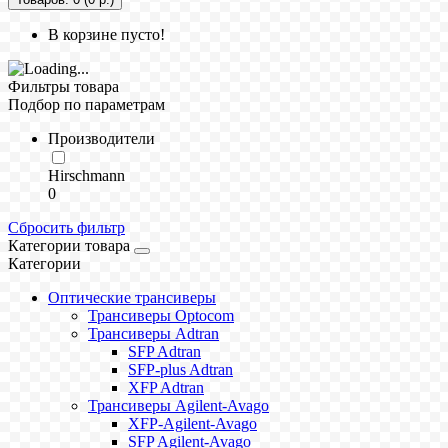
В корзине пусто!
Фильтры товара
Подбор по параметрам
Производители
Hirschmann
0
Сбросить фильтр
Категории товара
Категории
Оптические трансиверы
Трансиверы Optocom
Трансиверы Adtran
SFP Adtran
SFP-plus Adtran
XFP Adtran
Трансиверы Agilent-Avago
XFP-Agilent-Avago
SFP Agilent-Avago