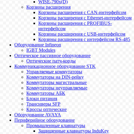
WISE-790x(D)
Корзины расширения
Корзины расширения с CAN-интерфейсом
Корзины расширения с Ethernet-интерфейсом
Корзины расширения с PROFIBUS-
интерфейсом
Корзины расширения с USB-интерфейсом
Корзины расширения с интерфейсом RS-485
Оборудование Infineon
IGBT Modules
Оптическое пассивное оборудование
Оптические патч-корды
Коммуникационное оборудование STK
Управляемые коммутаторы
Коммутаторы на DIN-рейку
Коммутаторы магистральные
Коммутаторы неуправляемые
Коммутаторы АБК
Блоки питания
Трансиверы SFP
Кроссы оптические
Оборудование AVAYA
Периферийное оборудование
Промышленные клавиатуры
Защищенные клавиатуры InduKey