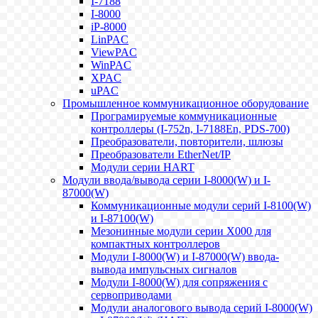
I-7188
I-8000
iP-8000
LinPAC
ViewPAC
WinPAC
XPAC
uPAC
Промышленное коммуникационное оборудование
Програмируемые коммуникационные
контроллеры (I-752n, I-7188En, PDS-700)
Преобразователи, повторители, шлюзы
Преобразователи EtherNet/IP
Модули серии HART
Модули ввода/вывода серии I-8000(W) и I-
87000(W)
Коммуникационные модули серий I-8100(W)
и I-87100(W)
Мезонинные модули серии X000 для
компактных контроллеров
Модули I-8000(W) и I-87000(W) ввода-
вывода импульсных сигналов
Модули I-8000(W) для сопряжения с
сервоприводами
Модули аналогового вывода серий I-8000(W)