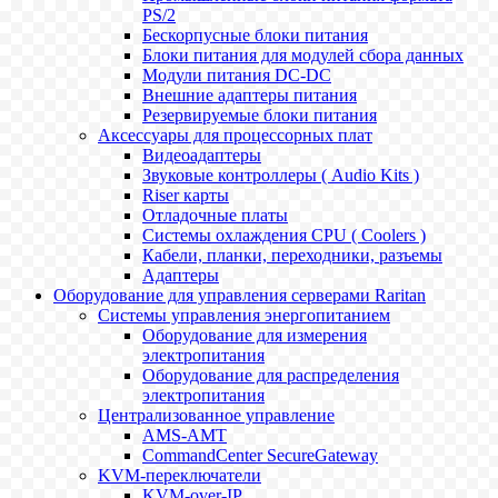
PS/2
Бескорпусные блоки питания
Блоки питания для модулей сбора данных
Модули питания DC-DC
Внешние адаптеры питания
Резервируемые блоки питания
Аксессуары для процессорных плат
Видеоадаптеры
Звуковые контроллеры ( Audio Kits )
Riser карты
Отладочные платы
Системы охлаждения CPU ( Coolers )
Кабели, планки, переходники, разъемы
Адаптеры
Оборудование для управления серверами Raritan
Системы управления энергопитанием
Оборудование для измерения
электропитания
Оборудование для распределения
электропитания
Централизованное управление
AMS-AMT
CommandCenter SecureGateway
KVM-переключатели
KVM-over-IP