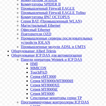
Коммутаторы SPIDER II
Промышленный Firewall EAGLE
Промышленный Firewall EAGLE Tofino
Коммутаторы IP67 OCTOPUS
Серия BAT (Промышленный WLAN)
Магистральный Ethernet
Офисный Ethernet
Повторители OZD
Промышленные серверы последовательных
устройств IOLAN
Промышленные модули ADSL и UMTS
Оборудование Allied Telesis
Оборудование ICP DAS для автоматизации
Панели оператора Weintek и ICP DAS
HMI
MMICON
TouchPAD
Серия eMT3000
Серия MT8000i/MT8000iH
Серия MT8000XE
Серия MT8000iE
Серия MT6000
Сенсорные мониторы серии TP
Программируемые контроллеры ICP DAS