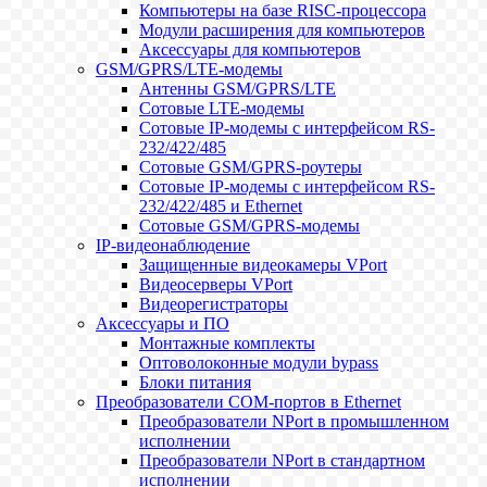
Компьютеры на базе RISC-процессора
Модули расширения для компьютеров
Аксессуары для компьютеров
GSM/GPRS/LTE-модемы
Антенны GSM/GPRS/LTE
Сотовые LTE-модемы
Сотовые IP-модемы с интерфейсом RS-
232/422/485
Сотовые GSM/GPRS-роутеры
Сотовые IP-модемы с интерфейсом RS-
232/422/485 и Ethernet
Сотовые GSM/GPRS-модемы
IP-видеонаблюдение
Защищенные видеокамеры VPort
Видеосерверы VPort
Видеорегистраторы
Аксессуары и ПО
Монтажные комплекты
Оптоволоконные модули bypass
Блоки питания
Преобразователи COM-портов в Ethernet
Преобразователи NPort в промышленном
исполнении
Преобразователи NPort в стандартном
исполнении