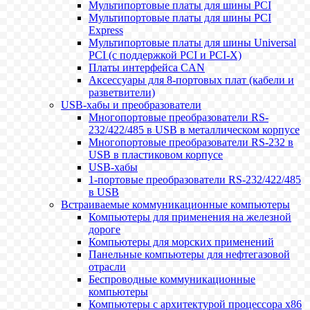
Мультипортовые платы для шины PCI
Мультипортовые платы для шины PCI
Express
Мультипортовые платы для шины Universal
PCI (с поддержкой PCI и PCI-X)
Платы интерфейса CAN
Аксессуары для 8-портовых плат (кабели и
разветвители)
USB-хабы и преобразователи
Многопортовые преобразователи RS-
232/422/485 в USB в металлическом корпусе
Многопортовые преобразователи RS-232 в
USB в пластиковом корпусе
USB-хабы
1-портовые преобразователи RS-232/422/485
в USB
Встраиваемые коммуникационные компьютеры
Компьютеры для применения на железной
дороге
Компьютеры для морских применений
Панельные компьютеры для нефтегазовой
отрасли
Беспроводные коммуникационные
компьютеры
Компьютеры с архитектурой процессора x86