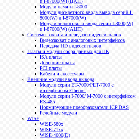
и I-87000(W) (ЦАП)
Модули памяти I-8000
Модули дискретного ввода-вывода серий I-
8000(W) и I-87000(W)
Модули аналогового ввода серий I-8000(W)
и I-87000(W) (АЦП)
Системы захвата и передачи видеосигналов
Видеозахват с аналоговых интерфейсов
Передача HD видеосигналов
Платы и модули сбора данных для ПК
ISA платы
Дочерние платы
PCI платы
Кабели и аксессуары
Внешние модули ввода-вывода
Модули серии ET-7000/PET-7000 с
интерфейсом Ethernet
Модули серии I-7000/ M-7000 с интерфейсом
RS-485
Нормирующие преобразователи ICP DAS
Релейные модули
WISE
WISE-580x
WISE-71xx
WISE-4000(D)