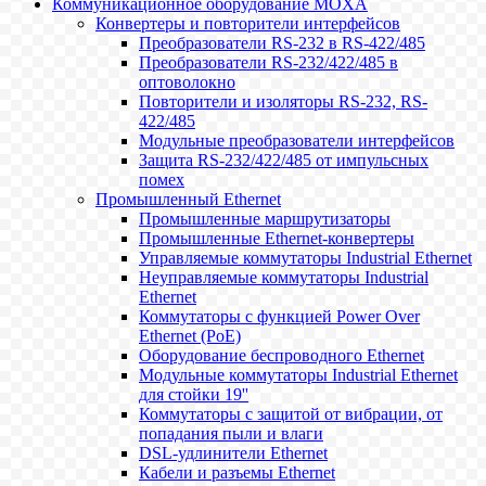
Коммуникационное оборудование MOXA
Конвертеры и повторители интерфейсов
Преобразователи RS-232 в RS-422/485
Преобразователи RS-232/422/485 в
оптоволокно
Повторители и изоляторы RS-232, RS-
422/485
Модульные преобразователи интерфейсов
Защита RS-232/422/485 от импульсных
помех
Промышленный Ethernet
Промышленные маршрутизаторы
Промышленные Ethernet-конвертеры
Управляемые коммутаторы Industrial Ethernet
Неуправляемые коммутаторы Industrial
Ethernet
Коммутаторы с функцией Power Over
Ethernet (PoE)
Оборудование беспроводного Ethernet
Модульные коммутаторы Industrial Ethernet
для стойки 19''
Коммутаторы с защитой от вибрации, от
попадания пыли и влаги
DSL-удлинители Ethernet
Кабели и разъемы Ethernet