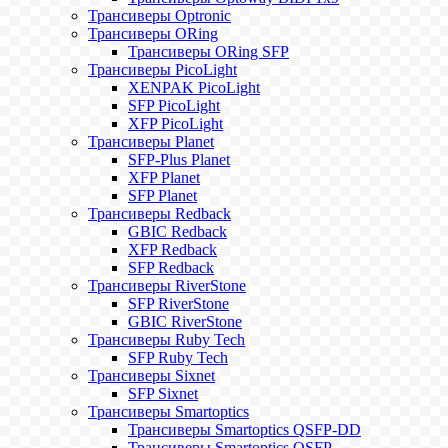
Трансиверы Optronic
Трансиверы ORing
Трансиверы ORing SFP
Трансиверы PicoLight
XENPAK PicoLight
SFP PicoLight
XFP PicoLight
Трансиверы Planet
SFP-Plus Planet
XFP Planet
SFP Planet
Трансиверы Redback
GBIC Redback
XFP Redback
SFP Redback
Трансиверы RiverStone
SFP RiverStone
GBIC RiverStone
Трансиверы Ruby Tech
SFP Ruby Tech
Трансиверы Sixnet
SFP Sixnet
Трансиверы Smartoptics
Трансиверы Smartoptics QSFP-DD
Трансиверы Smartoptics QSFP