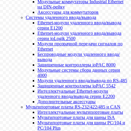
Модульные коммутаторы Industrial Ethernet
на DIN-рейку
Аксессуары для коммутаторов
Системы удаленного ввода/вывода
Ethernet-модули удаленного ввода/вывода
серии E1200
Ethernet-модули удаленного ввода/вывода
серии ioLogik 2500
Модули прозрачной передачи сигналов по
Ethernet
Беспроводные модули удаленного ввода/
вывода
Защищенные контроллеры ioPAC 8000
Модульные системы сбора данных серии
4000
Модули удаленного ввода/вывода по RS-485
Защищенные контроллеры ioPAC 5542
Интеллектуальные Ethernet-модули
удаленного ввода/вывода серии E2200
Дополнительные аксессуары
Мультипортовые платы RS-232/422/485 и CAN
Интеллектуальные мультипортовые платы
Мультипортовые платы для шины ISA
Мультипортовые платы для шины PC/104 и
PC/104 Plus