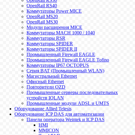
OpenRail RS30
OpenRail RS40
Коммутаторы Power MICE
OpenRail MS20
OpenRail MS30
Модули расширения MICE
Коммутаторы MACH 1000 / 1040
Коммутаторы RSR
Коммутаторы SPIDER
Коммутаторы SPIDER II
Промышленный Firewall EAGLE
Промышленный Firewall EAGLE Tofino
Коммутаторы IP67 OCTOPUS
Серия BAT (Промышленный WLAN)
Магистральный Ethernet
Офисный Ethernet
Повторители OZD
Промышленные серверы последовательных
устройств IOLAN
Промышленные модули ADSL и UMTS
Оборудование Allied Telesis
Оборудование ICP DAS для автоматизации
Панели оператора Weintek и ICP DAS
HMI
MMICON