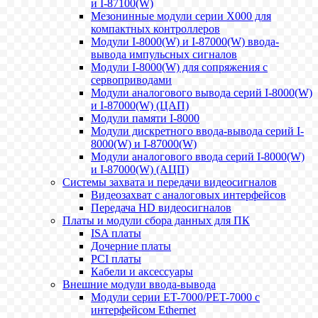
и I-87100(W)
Мезонинные модули серии X000 для
компактных контроллеров
Модули I-8000(W) и I-87000(W) ввода-
вывода импульсных сигналов
Модули I-8000(W) для сопряжения с
сервоприводами
Модули аналогового вывода серий I-8000(W)
и I-87000(W) (ЦАП)
Модули памяти I-8000
Модули дискретного ввода-вывода серий I-
8000(W) и I-87000(W)
Модули аналогового ввода серий I-8000(W)
и I-87000(W) (АЦП)
Системы захвата и передачи видеосигналов
Видеозахват с аналоговых интерфейсов
Передача HD видеосигналов
Платы и модули сбора данных для ПК
ISA платы
Дочерние платы
PCI платы
Кабели и аксессуары
Внешние модули ввода-вывода
Модули серии ET-7000/PET-7000 с
интерфейсом Ethernet