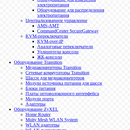
электропитания
Оборудование для распределения
электропитания
Централизованное управление
AMS-AMT
CommandCenter SecureGateway
KVM-переключатели
KVM-over-IP
Аналоговые переключатели
Удлинители консоли
ЖК-консоли
Оборудование Transition
Медиаконвертеры Transition
Сетевые коммутаторы Transition
Шасси для медиаконвертеров
Модули источника питания для шасси
Блоки питания
Платы оптоволоконного интерфейса
Модули порта
Адаптеры
Оборудование ZyXEL
Home Router
Multy Mesh WLAN System
WLAN адаптеры