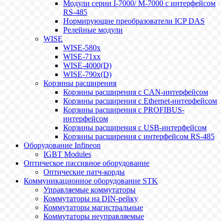
Модули серии I-7000/ M-7000 с интерфейсом
RS-485
Нормирующие преобразователи ICP DAS
Релейные модули
WISE
WISE-580x
WISE-71xx
WISE-4000(D)
WISE-790x(D)
Корзины расширения
Корзины расширения с CAN-интерфейсом
Корзины расширения с Ethernet-интерфейсом
Корзины расширения с PROFIBUS-
интерфейсом
Корзины расширения с USB-интерфейсом
Корзины расширения с интерфейсом RS-485
Оборудование Infineon
IGBT Modules
Оптическое пассивное оборудование
Оптические патч-корды
Коммуникационное оборудование STK
Управляемые коммутаторы
Коммутаторы на DIN-рейку
Коммутаторы магистральные
Коммутаторы неуправляемые