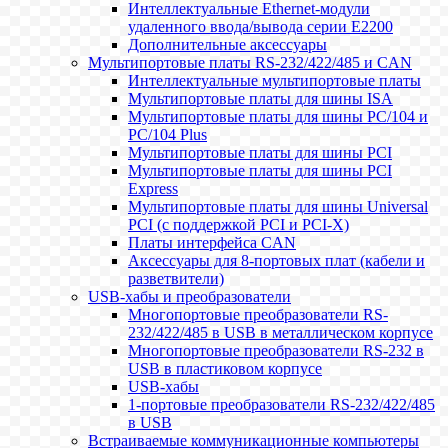
Интеллектуальные Ethernet-модули
удаленного ввода/вывода серии E2200
Дополнительные аксессуары
Мультипортовые платы RS-232/422/485 и CAN
Интеллектуальные мультипортовые платы
Мультипортовые платы для шины ISA
Мультипортовые платы для шины PC/104 и
PC/104 Plus
Мультипортовые платы для шины PCI
Мультипортовые платы для шины PCI
Express
Мультипортовые платы для шины Universal
PCI (с поддержкой PCI и PCI-X)
Платы интерфейса CAN
Аксессуары для 8-портовых плат (кабели и
разветвители)
USB-хабы и преобразователи
Многопортовые преобразователи RS-
232/422/485 в USB в металлическом корпусе
Многопортовые преобразователи RS-232 в
USB в пластиковом корпусе
USB-хабы
1-портовые преобразователи RS-232/422/485
в USB
Встраиваемые коммуникационные компьютеры