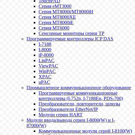
TouchPAD
Серия eMT3000
Серия MT8000i/MT8000iH
Серия MT8000XE
Серия MT8000iE
Серия MT6000
Сенсорные мониторы серии TP
Программируемые контроллеры ICP DAS
I-7188
I-8000
iP-8000
LinPAC
ViewPAC
WinPAC
XPAC
uPAC
Промышленное коммуникационное оборудование
Програмируемые коммуникационные
контроллеры (I-752n, I-7188En, PDS-700)
Преобразователи, повторители, шлюзы
Преобразователи EtherNet/IP
Модули серии HART
Модули ввода/вывода серии I-8000(W) и I-
87000(W)
Коммуникационные модули серий I-8100(W)