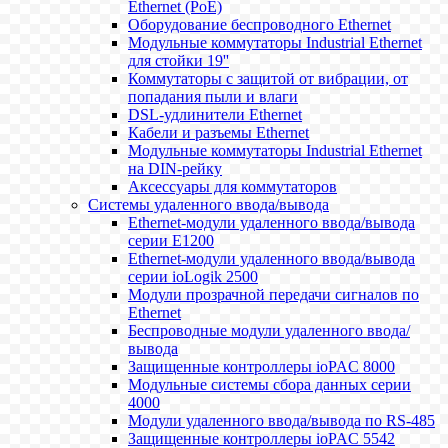
Ethernet (PoE)
Оборудование беспроводного Ethernet
Модульные коммутаторы Industrial Ethernet
для стойки 19''
Коммутаторы с защитой от вибрации, от
попадания пыли и влаги
DSL-удлинители Ethernet
Кабели и разъемы Ethernet
Модульные коммутаторы Industrial Ethernet
на DIN-рейку
Аксессуары для коммутаторов
Системы удаленного ввода/вывода
Ethernet-модули удаленного ввода/вывода
серии E1200
Ethernet-модули удаленного ввода/вывода
серии ioLogik 2500
Модули прозрачной передачи сигналов по
Ethernet
Беспроводные модули удаленного ввода/
вывода
Защищенные контроллеры ioPAC 8000
Модульные системы сбора данных серии
4000
Модули удаленного ввода/вывода по RS-485
Защищенные контроллеры ioPAC 5542