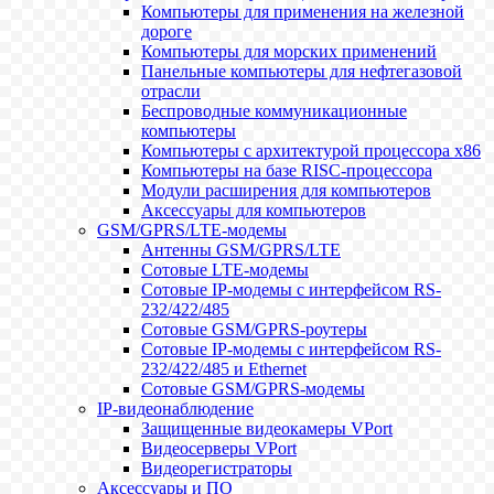
Компьютеры для применения на железной
дороге
Компьютеры для морских применений
Панельные компьютеры для нефтегазовой
отрасли
Беспроводные коммуникационные
компьютеры
Компьютеры с архитектурой процессора x86
Компьютеры на базе RISC-процессора
Модули расширения для компьютеров
Аксессуары для компьютеров
GSM/GPRS/LTE-модемы
Антенны GSM/GPRS/LTE
Сотовые LTE-модемы
Сотовые IP-модемы с интерфейсом RS-
232/422/485
Сотовые GSM/GPRS-роутеры
Сотовые IP-модемы с интерфейсом RS-
232/422/485 и Ethernet
Сотовые GSM/GPRS-модемы
IP-видеонаблюдение
Защищенные видеокамеры VPort
Видеосерверы VPort
Видеорегистраторы
Аксессуары и ПО