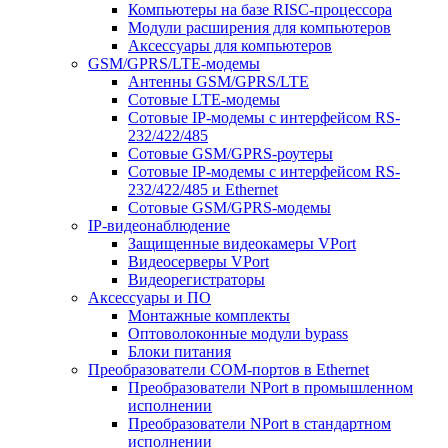
Компьютеры на базе RISC-процессора
Модули расширения для компьютеров
Аксессуары для компьютеров
GSM/GPRS/LTE-модемы
Антенны GSM/GPRS/LTE
Сотовые LTE-модемы
Сотовые IP-модемы с интерфейсом RS-
232/422/485
Сотовые GSM/GPRS-роутеры
Сотовые IP-модемы с интерфейсом RS-
232/422/485 и Ethernet
Сотовые GSM/GPRS-модемы
IP-видеонаблюдение
Защищенные видеокамеры VPort
Видеосерверы VPort
Видеорегистраторы
Аксессуары и ПО
Монтажные комплекты
Оптоволоконные модули bypass
Блоки питания
Преобразователи COM-портов в Ethernet
Преобразователи NPort в промышленном
исполнении
Преобразователи NPort в стандартном
исполнении