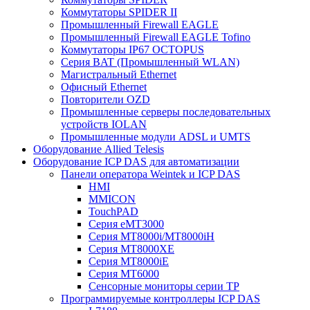
Коммутаторы SPIDER II
Промышленный Firewall EAGLE
Промышленный Firewall EAGLE Tofino
Коммутаторы IP67 OCTOPUS
Серия BAT (Промышленный WLAN)
Магистральный Ethernet
Офисный Ethernet
Повторители OZD
Промышленные серверы последовательных
устройств IOLAN
Промышленные модули ADSL и UMTS
Оборудование Allied Telesis
Оборудование ICP DAS для автоматизации
Панели оператора Weintek и ICP DAS
HMI
MMICON
TouchPAD
Серия eMT3000
Серия MT8000i/MT8000iH
Серия MT8000XE
Серия MT8000iE
Серия MT6000
Сенсорные мониторы серии TP
Программируемые контроллеры ICP DAS