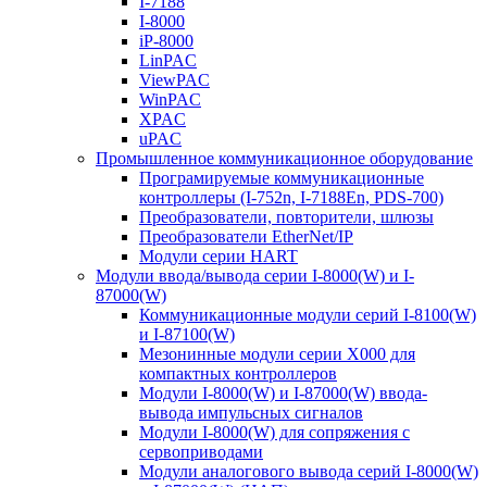
I-7188
I-8000
iP-8000
LinPAC
ViewPAC
WinPAC
XPAC
uPAC
Промышленное коммуникационное оборудование
Програмируемые коммуникационные
контроллеры (I-752n, I-7188En, PDS-700)
Преобразователи, повторители, шлюзы
Преобразователи EtherNet/IP
Модули серии HART
Модули ввода/вывода серии I-8000(W) и I-
87000(W)
Коммуникационные модули серий I-8100(W)
и I-87100(W)
Мезонинные модули серии X000 для
компактных контроллеров
Модули I-8000(W) и I-87000(W) ввода-
вывода импульсных сигналов
Модули I-8000(W) для сопряжения с
сервоприводами
Модули аналогового вывода серий I-8000(W)