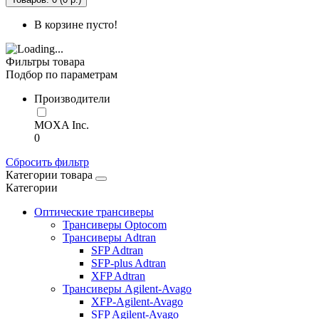
В корзине пусто!
Фильтры товара
Подбор по параметрам
Производители
MOXA Inc.
0
Сбросить фильтр
Категории товара
Категории
Оптические трансиверы
Трансиверы Optocom
Трансиверы Adtran
SFP Adtran
SFP-plus Adtran
XFP Adtran
Трансиверы Agilent-Avago
XFP-Agilent-Avago
SFP Agilent-Avago