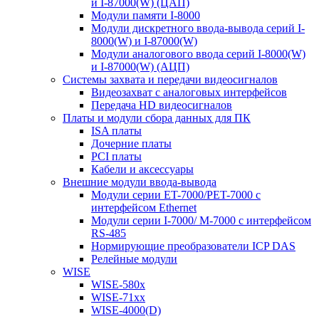
и I-87000(W) (ЦАП)
Модули памяти I-8000
Модули дискретного ввода-вывода серий I-
8000(W) и I-87000(W)
Модули аналогового ввода серий I-8000(W)
и I-87000(W) (АЦП)
Системы захвата и передачи видеосигналов
Видеозахват с аналоговых интерфейсов
Передача HD видеосигналов
Платы и модули сбора данных для ПК
ISA платы
Дочерние платы
PCI платы
Кабели и аксессуары
Внешние модули ввода-вывода
Модули серии ET-7000/PET-7000 с
интерфейсом Ethernet
Модули серии I-7000/ M-7000 с интерфейсом
RS-485
Нормирующие преобразователи ICP DAS
Релейные модули
WISE
WISE-580x
WISE-71xx
WISE-4000(D)