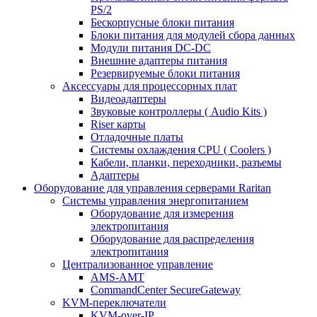
PS/2
Бескорпусные блоки питания
Блоки питания для модулей сбора данных
Модули питания DC-DC
Внешние адаптеры питания
Резервируемые блоки питания
Аксессуары для процессорных плат
Видеоадаптеры
Звуковые контроллеры ( Audio Kits )
Riser карты
Отладочные платы
Системы охлаждения CPU ( Coolers )
Кабели, планки, переходники, разъемы
Адаптеры
Оборудование для управления серверами Raritan
Системы управления энергопитанием
Оборудование для измерения
электропитания
Оборудование для распределения
электропитания
Централизованное управление
AMS-AMT
CommandCenter SecureGateway
KVM-переключатели
KVM-over-IP