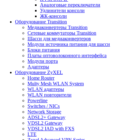
Аналоговые переключатели
Удлинители консоли
ЖК-консоли
Оборудование Transition
Медиаконвертеры Transition
Сетевые коммутаторы Transition
Шасси для медиаконвертеров
Модули источника питания для шасси
Блоки питания
Платы оптоволоконного интерфейса
Модули порта
Адаптеры
Оборудование ZyXEL
Home Router
Multy Mesh WLAN System
WLAN адаптеры
WLAN повторители
Powerline
Switches / NICs
Network Storage
ADSL2+ Gateway
VDSL2 Gateway
VDSL2 IAD with FXS
LTE
Zyxel Advanced VPN Series