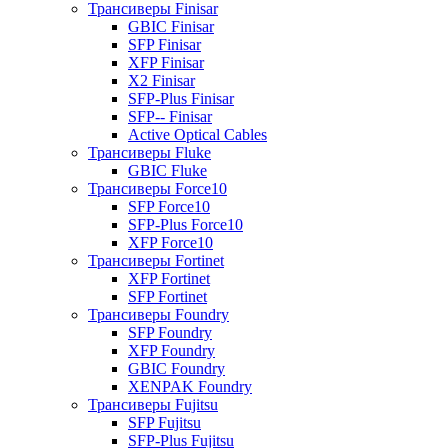
Трансиверы Finisar
GBIC Finisar
SFP Finisar
XFP Finisar
X2 Finisar
SFP-Plus Finisar
SFP-- Finisar
Active Optical Cables
Трансиверы Fluke
GBIC Fluke
Трансиверы Force10
SFP Force10
SFP-Plus Force10
XFP Force10
Трансиверы Fortinet
XFP Fortinet
SFP Fortinet
Трансиверы Foundry
SFP Foundry
XFP Foundry
GBIC Foundry
XENPAK Foundry
Трансиверы Fujitsu
SFP Fujitsu
SFP-Plus Fujitsu