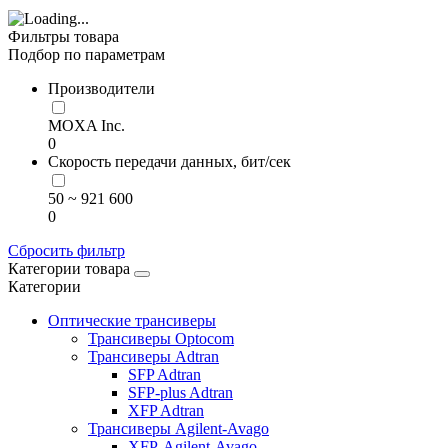
Фильтры товара
Подбор по параметрам
Производители
MOXA Inc.
0
Скорость передачи данных, бит/сек
50 ~ 921 600
0
Сбросить фильтр
Категории товара
Категории
Оптические трансиверы
Трансиверы Optocom
Трансиверы Adtran
SFP Adtran
SFP-plus Adtran
XFP Adtran
Трансиверы Agilent-Avago
XFP-Agilent-Avago