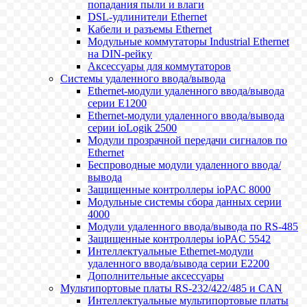
попадания пыли и влаги
DSL-удлинители Ethernet
Кабели и разъемы Ethernet
Модульные коммутаторы Industrial Ethernet
на DIN-рейку
Аксессуары для коммутаторов
Системы удаленного ввода/вывода
Ethernet-модули удаленного ввода/вывода
серии E1200
Ethernet-модули удаленного ввода/вывода
серии ioLogik 2500
Модули прозрачной передачи сигналов по
Ethernet
Беспроводные модули удаленного ввода/
вывода
Защищенные контроллеры ioPAC 8000
Модульные системы сбора данных серии
4000
Модули удаленного ввода/вывода по RS-485
Защищенные контроллеры ioPAC 5542
Интеллектуальные Ethernet-модули
удаленного ввода/вывода серии E2200
Дополнительные аксессуары
Мультипортовые платы RS-232/422/485 и CAN
Интеллектуальные мультипортовые платы