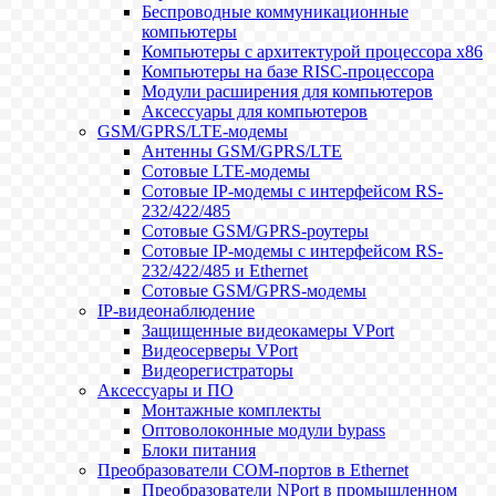
Беспроводные коммуникационные
компьютеры
Компьютеры с архитектурой процессора x86
Компьютеры на базе RISC-процессора
Модули расширения для компьютеров
Аксессуары для компьютеров
GSM/GPRS/LTE-модемы
Антенны GSM/GPRS/LTE
Сотовые LTE-модемы
Сотовые IP-модемы с интерфейсом RS-
232/422/485
Сотовые GSM/GPRS-роутеры
Сотовые IP-модемы с интерфейсом RS-
232/422/485 и Ethernet
Сотовые GSM/GPRS-модемы
IP-видеонаблюдение
Защищенные видеокамеры VPort
Видеосерверы VPort
Видеорегистраторы
Аксессуары и ПО
Монтажные комплекты
Оптоволоконные модули bypass
Блоки питания
Преобразователи COM-портов в Ethernet
Преобразователи NPort в промышленном