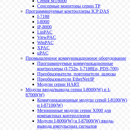
Серия MT6000
Сенсорные мониторы серии TP
Программируемые контроллеры ICP DAS
I-7188
I-8000
iP-8000
LinPAC
ViewPAC
WinPAC
XPAC
uPAC
Промышленное коммуникационное оборудование
Програмируемые коммуникационные
контроллеры (I-752n, I-7188En, PDS-700)
Преобразователи, повторители, шлюзы
Преобразователи EtherNet/IP
Модули серии HART
Модули ввода/вывода серии I-8000(W) и I-
87000(W)
Коммуникационные модули серий I-8100(W)
и I-87100(W)
Мезонинные модули серии X000 для
компактных контроллеров
Модули I-8000(W) и I-87000(W) ввода-
вывода импульсных сигналов