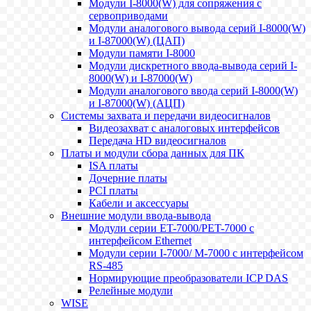
Модули I-8000(W) для сопряжения с
сервоприводами
Модули аналогового вывода серий I-8000(W)
и I-87000(W) (ЦАП)
Модули памяти I-8000
Модули дискретного ввода-вывода серий I-
8000(W) и I-87000(W)
Модули аналогового ввода серий I-8000(W)
и I-87000(W) (АЦП)
Системы захвата и передачи видеосигналов
Видеозахват с аналоговых интерфейсов
Передача HD видеосигналов
Платы и модули сбора данных для ПК
ISA платы
Дочерние платы
PCI платы
Кабели и аксессуары
Внешние модули ввода-вывода
Модули серии ET-7000/PET-7000 с
интерфейсом Ethernet
Модули серии I-7000/ M-7000 с интерфейсом
RS-485
Нормирующие преобразователи ICP DAS
Релейные модули
WISE