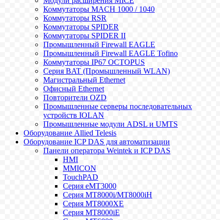
Модули расширения MICE
Коммутаторы MACH 1000 / 1040
Коммутаторы RSR
Коммутаторы SPIDER
Коммутаторы SPIDER II
Промышленный Firewall EAGLE
Промышленный Firewall EAGLE Tofino
Коммутаторы IP67 OCTOPUS
Серия BAT (Промышленный WLAN)
Магистральный Ethernet
Офисный Ethernet
Повторители OZD
Промышленные серверы последовательных
устройств IOLAN
Промышленные модули ADSL и UMTS
Оборудование Allied Telesis
Оборудование ICP DAS для автоматизации
Панели оператора Weintek и ICP DAS
HMI
MMICON
TouchPAD
Серия eMT3000
Серия MT8000i/MT8000iH
Серия MT8000XE
Серия MT8000iE