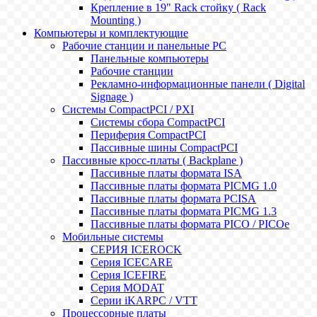
Крепление в 19" Rack стойку ( Rack
Mounting )
Компьютеры и комплектующие
Рабочие станции и панельные РС
Панельные компьютеры
Рабочие станции
Рекламно-информационные панели ( Digital
Signage )
Системы CompactPCI / PXI
Системы сбора CompactPCI
Периферия CompactPCI
Пассивные шины CompactPCI
Пассивные кросс-платы ( Backplane )
Пассивные платы формата ISA
Пассивные платы формата PICMG 1.0
Пассивные платы формата PCISA
Пассивные платы формата PICMG 1.3
Пассивные платы формата PICO / PICOe
Мобильные системы
СЕРИЯ ICEROCK
Серия ICECARE
Серия ICEFIRE
Серия MODAT
Серии iKARPC / VTT
Процессорные платы