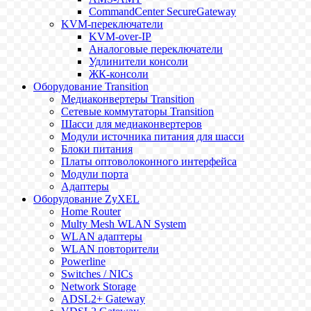
CommandCenter SecureGateway
KVM-переключатели
KVM-over-IP
Аналоговые переключатели
Удлинители консоли
ЖК-консоли
Оборудование Transition
Медиаконвертеры Transition
Сетевые коммутаторы Transition
Шасси для медиаконвертеров
Модули источника питания для шасси
Блоки питания
Платы оптоволоконного интерфейса
Модули порта
Адаптеры
Оборудование ZyXEL
Home Router
Multy Mesh WLAN System
WLAN адаптеры
WLAN повторители
Powerline
Switches / NICs
Network Storage
ADSL2+ Gateway