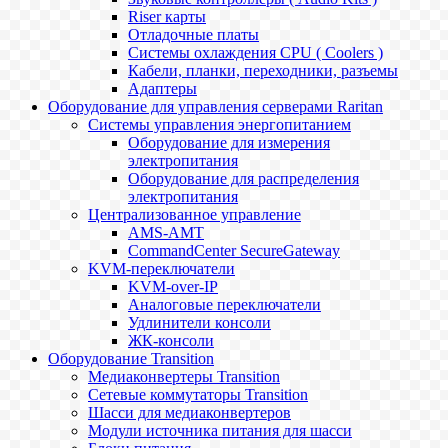
Riser карты
Отладочные платы
Системы охлаждения CPU ( Coolers )
Кабели, планки, переходники, разъемы
Адаптеры
Оборудование для управления серверами Raritan
Системы управления энергопитанием
Оборудование для измерения
электропитания
Оборудование для распределения
электропитания
Централизованное управление
AMS-AMT
CommandCenter SecureGateway
KVM-переключатели
KVM-over-IP
Аналоговые переключатели
Удлинители консоли
ЖК-консоли
Оборудование Transition
Медиаконвертеры Transition
Сетевые коммутаторы Transition
Шасси для медиаконвертеров
Модули источника питания для шасси