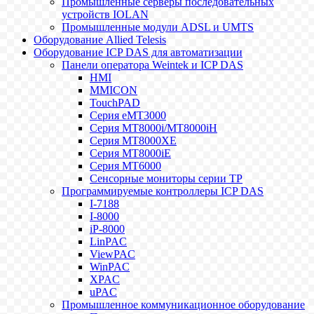
Промышленные серверы последовательных
устройств IOLAN
Промышленные модули ADSL и UMTS
Оборудование Allied Telesis
Оборудование ICP DAS для автоматизации
Панели оператора Weintek и ICP DAS
HMI
MMICON
TouchPAD
Серия eMT3000
Серия MT8000i/MT8000iH
Серия MT8000XE
Серия MT8000iE
Серия MT6000
Сенсорные мониторы серии TP
Программируемые контроллеры ICP DAS
I-7188
I-8000
iP-8000
LinPAC
ViewPAC
WinPAC
XPAC
uPAC
Промышленное коммуникационное оборудование