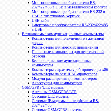
Многопортовые преобразователи RS-
232/422/485 в USB в металлическом корпусе
Многопортовые преобразователи RS-232 в
USB в пластиковом корпусе
USB-хабы
1-портовые преобразователи RS-232/422/485
в USB
Встраиваемые коммуникационные компьютеры
Компьютеры для применения на железной
дороге
Компьютеры для морских применений
Панельные компьютеры для нефтегазовой
отрасли
Беспроводные коммуникационные
компьютеры
Компьютеры с архитектурой процессора x86
Компьютеры на базе RISC-процессора
Модули расширения для компьютеров
Аксессуары для компьютеров
GSM/GPRS/LTE-модемы
Антенны GSM/GPRS/LTE
Сотовые LTE-модемы
Сотовые IP-модемы с интерфейсом RS-
232/422/485
Сотовые GSM/GPRS-роутеры