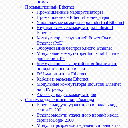
помех
Промышленный Ethernet
Промышленные маршрутизаторы
Промышленные Ethernet-конвертеры
Управляемые коммутаторы Industrial Ethernet
Неуправляемые коммутаторы Industrial
Ethernet
Коммутаторы с функцией Power Over
Ethernet (PoE)
Оборудование беспроводного Ethernet
Модульные коммутаторы Industrial Ethernet
для стойки 19''
Коммутаторы с защитой от вибрации, от
попадания пыли и влаги
DSL-удлинители Ethernet
Кабели и разъемы Ethernet
Модульные коммутаторы Industrial Ethernet
на DIN-рейку
Аксессуары для коммутаторов
Системы удаленного ввода/вывода
Ethernet-модули удаленного ввода/вывода
серии E1200
Ethernet-модули удаленного ввода/вывода
серии ioLogik 2500
Модули прозрачной передачи сигналов по