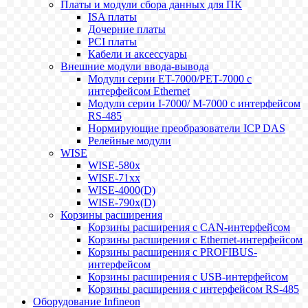
Платы и модули сбора данных для ПК
ISA платы
Дочерние платы
PCI платы
Кабели и аксессуары
Внешние модули ввода-вывода
Модули серии ET-7000/PET-7000 с
интерфейсом Ethernet
Модули серии I-7000/ M-7000 с интерфейсом
RS-485
Нормирующие преобразователи ICP DAS
Релейные модули
WISE
WISE-580x
WISE-71xx
WISE-4000(D)
WISE-790x(D)
Корзины расширения
Корзины расширения с CAN-интерфейсом
Корзины расширения с Ethernet-интерфейсом
Корзины расширения с PROFIBUS-
интерфейсом
Корзины расширения с USB-интерфейсом
Корзины расширения с интерфейсом RS-485
Оборудование Infineon