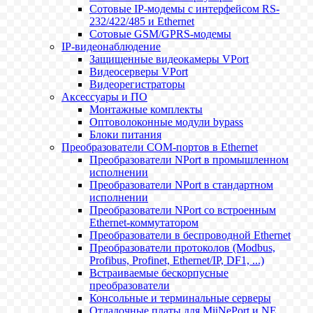
Сотовые IP-модемы с интерфейсом RS-
232/422/485 и Ethernet
Сотовые GSM/GPRS-модемы
IP-видеонаблюдение
Защищенные видеокамеры VPort
Видеосерверы VPort
Видеорегистраторы
Аксессуары и ПО
Монтажные комплекты
Оптоволоконные модули bypass
Блоки питания
Преобразователи COM-портов в Ethernet
Преобразователи NPort в промышленном
исполнении
Преобразователи NPort в стандартном
исполнении
Преобразователи NPort со встроенным
Ethernet-коммутатором
Преобразователи в беспроводной Ethernet
Преобразователи протоколов (Modbus,
Profibus, Profinet, Ethernet/IP, DF1, ...)
Встраиваемые бескорпусные
преобразователи
Консольные и терминальные серверы
Отладочные платы для MiiNePort и NE