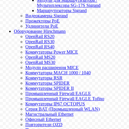
Модули для Маршрутизатора /
Мультиплексора SG-17S Sigrand
Маршрутизаторы Sigrand
Видеокамеры Sigrand
Прожекторы PoE
Удлинители PoE
Оборудование Hirschmann
OpenRail RS20
OpenRail RS30
OpenRail RS40
Коммутаторы Power MICE
OpenRail MS20
OpenRail MS30
Модули расширения MICE
Коммутаторы MACH 1000 / 1040
Коммутаторы RSR
Коммутаторы SPIDER
Коммутаторы SPIDER II
Промышленный Firewall EAGLE
Промышленный Firewall EAGLE Tofino
Коммутаторы IP67 OCTOPUS
Серия BAT (Промышленный WLAN)
Магистральный Ethernet
Офисный Ethernet
Повторители OZD