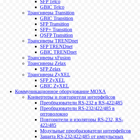
SFP Telco
GBIC Telco
Трансиверы Transition
GBIC Transition
SFP Transition
SFP+ Transition
QSFP Transition
Трансиверы TRENDnet
SFP TRENDnet
GBIC TRENDnet
Трансиверы xFusion
Трансиверы Zelax
SFP Zelax
Трансиверы ZyXEL
SFP ZyXEL
GBIC ZyXEL
Коммуникационное оборудование MOXA
Конвертеры и повторители интерфейсов
Преобразователи RS-232 в RS-422/485
Преобразователи RS-232/422/485 в
оптоволокно
Повторители и изоляторы RS-232, RS-
422/485
Модульные преобразователи интерфейсов
Защита RS-232/422/485 от импульсных