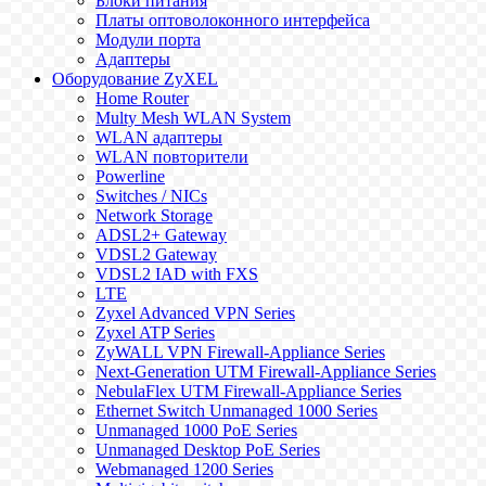
Блоки питания
Платы оптоволоконного интерфейса
Модули порта
Адаптеры
Оборудование ZyXEL
Home Router
Multy Mesh WLAN System
WLAN адаптеры
WLAN повторители
Powerline
Switches / NICs
Network Storage
ADSL2+ Gateway
VDSL2 Gateway
VDSL2 IAD with FXS
LTE
Zyxel Advanced VPN Series
Zyxel ATP Series
ZyWALL VPN Firewall-Appliance Series
Next-Generation UTM Firewall-Appliance Series
NebulaFlex UTM Firewall-Appliance Series
Ethernet Switch Unmanaged 1000 Series
Unmanaged 1000 PoE Series
Unmanaged Desktop PoE Series
Webmanaged 1200 Series