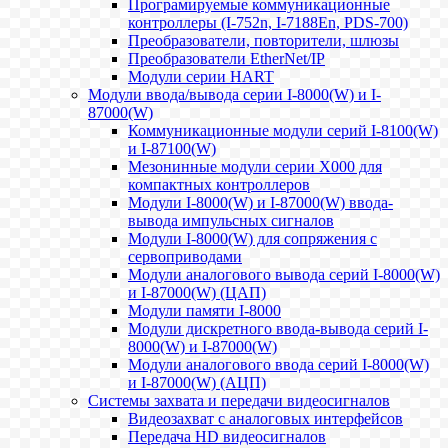
Програмируемые коммуникационные
контроллеры (I-752n, I-7188En, PDS-700)
Преобразователи, повторители, шлюзы
Преобразователи EtherNet/IP
Модули серии HART
Модули ввода/вывода серии I-8000(W) и I-
87000(W)
Коммуникационные модули серий I-8100(W)
и I-87100(W)
Мезонинные модули серии X000 для
компактных контроллеров
Модули I-8000(W) и I-87000(W) ввода-
вывода импульсных сигналов
Модули I-8000(W) для сопряжения с
сервоприводами
Модули аналогового вывода серий I-8000(W)
и I-87000(W) (ЦАП)
Модули памяти I-8000
Модули дискретного ввода-вывода серий I-
8000(W) и I-87000(W)
Модули аналогового ввода серий I-8000(W)
и I-87000(W) (АЦП)
Системы захвата и передачи видеосигналов
Видеозахват с аналоговых интерфейсов
Передача HD видеосигналов