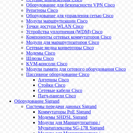
Оборудование для безопасности VPN Cisco
Репитеры Cisco
Оборудование для управления сетью Cisco
Модули маршрутизации Cisco
Точки доступа WLAN Cisco
Устройства уплотнения (WDM) Cisco
Компоненты сетевых коммутаторов Cisco
Модули для маршрутизаторов Cisco
Сетевые медиа конверторы Cisco
Модемы Cisco
Шлюзы Cisco
KVM-консоли Cisco
Модули памяти для сетевого оборудования Cisco
Пассивное оборудование Cisco
Антенны Cisco
Стойки Cisco
Сетевые кабели Cisco
Патч-панели Cisco
Оборудование Sigrand
Системы передачи данных Sigrand
Коммутаторы PoE Sigrand
Модемы SHDSL Sigrand
Модули для Маршрутизатора /
Мультиплексора SG-17R Sigrand