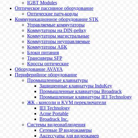
IGBT Modules
Оптическое пассивное оборудование
Оптические патч-корды
Коммуникационное оборудование STK
Управляемые коммутаторы
Коммутаторы на DIN-рейку
Коммутаторы магистральные
Коммутаторы неуправляемые
Коммутаторы АБК
Блоки питания
Трансиверы SFP
Кроссы оптические
Оборудование AVAYA
Периферийное оборудование
Промышленные клавиатуры
Защищенные клавиатуры InduKey
Промышленные клавиатуры Broadrack
Промышленные клавиатуры IEI Technology
ЖК - консоли и KVM переключатели
IEI Technology
Acme Portable
Broadrack Inc.
Системы видеонаблюдения
Сетевые IP видеокамеры
Аксессуары для видеокамер