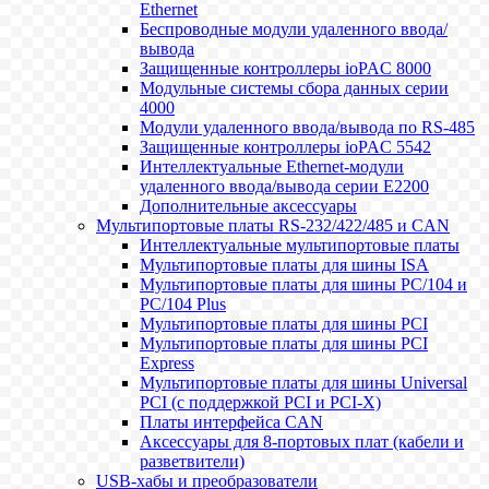
Ethernet
Беспроводные модули удаленного ввода/
вывода
Защищенные контроллеры ioPAC 8000
Модульные системы сбора данных серии
4000
Модули удаленного ввода/вывода по RS-485
Защищенные контроллеры ioPAC 5542
Интеллектуальные Ethernet-модули
удаленного ввода/вывода серии E2200
Дополнительные аксессуары
Мультипортовые платы RS-232/422/485 и CAN
Интеллектуальные мультипортовые платы
Мультипортовые платы для шины ISA
Мультипортовые платы для шины PC/104 и
PC/104 Plus
Мультипортовые платы для шины PCI
Мультипортовые платы для шины PCI
Express
Мультипортовые платы для шины Universal
PCI (с поддержкой PCI и PCI-X)
Платы интерфейса CAN
Аксессуары для 8-портовых плат (кабели и
разветвители)
USB-хабы и преобразователи