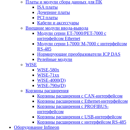
Платы и модули сбора данных для ПК
ISA платы
Дочерние платы
PCI платы
Кабели и аксессуары
Внешние модули ввода-вывода
Модули серии ET-7000/PET-7000 с
интерфейсом Ethernet
Модули серии I-7000/ M-7000 с интерфейсом
RS-485
Нормирующие преобразователи ICP DAS
Релейные модули
WISE
WISE-580x
WISE-71xx
WISE-4000(D)
WISE-790x(D)
Корзины расширения
Корзины расширения с CAN-интерфейсом
Корзины расширения с Ethernet-интерфейсом
Корзины расширения с PROFIBUS-
интерфейсом
Корзины расширения с USB-интерфейсом
Корзины расширения с интерфейсом RS-485
Оборудование Infineon