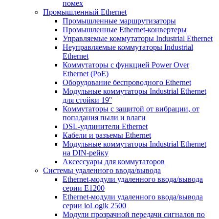
помех
Промышленный Ethernet
Промышленные маршрутизаторы
Промышленные Ethernet-конвертеры
Управляемые коммутаторы Industrial Ethernet
Неуправляемые коммутаторы Industrial
Ethernet
Коммутаторы с функцией Power Over
Ethernet (PoE)
Оборудование беспроводного Ethernet
Модульные коммутаторы Industrial Ethernet
для стойки 19''
Коммутаторы с защитой от вибрации, от
попадания пыли и влаги
DSL-удлинители Ethernet
Кабели и разъемы Ethernet
Модульные коммутаторы Industrial Ethernet
на DIN-рейку
Аксессуары для коммутаторов
Системы удаленного ввода/вывода
Ethernet-модули удаленного ввода/вывода
серии E1200
Ethernet-модули удаленного ввода/вывода
серии ioLogik 2500
Модули прозрачной передачи сигналов по