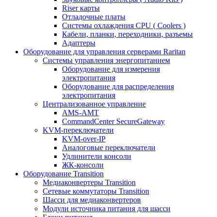
Riser карты
Отладочные платы
Системы охлаждения CPU ( Coolers )
Кабели, планки, переходники, разъемы
Адаптеры
Оборудование для управления серверами Raritan
Системы управления энергопитанием
Оборудование для измерения
электропитания
Оборудование для распределения
электропитания
Централизованное управление
AMS-AMT
CommandCenter SecureGateway
KVM-переключатели
KVM-over-IP
Аналоговые переключатели
Удлинители консоли
ЖК-консоли
Оборудование Transition
Медиаконвертеры Transition
Сетевые коммутаторы Transition
Шасси для медиаконвертеров
Модули источника питания для шасси