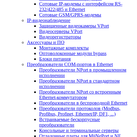
Сотовые IP-модемы с интерфейсом RS-
232/422/485 и Ethernet
Сотовые GSM/GPRS-модемы
IP-видеонаблюдение
Защищенные видеокамеры VPort
Видеосерверы VPort
Видеорегистраторы
Аксессуары и ПО
Монтажные комплекты
Оптоволоконные модули bypass
Блоки питания
Преобразователи COM-портов в Ethernet
Преобразователи NPort в промышленном
исполнении
Преобразователи NPort в стандартном
исполнении
Преобразователи NPort со встроенным
Ethernet-коммутатором
Преобразователи в беспроводной Ethernet
Преобразователи протоколов (Modbus,
Profibus, Profinet, Ethernet/IP, DF1, ...)
Встраиваемые бескорпусные
преобразователи
Консольные и терминальные серверы
Отладочные платы для MiiNePort и NE