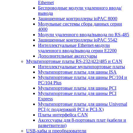
Ethernet
Беспроводные модули удаленного ввода/
вывода
Защищенные контроллеры ioPAC 8000
Модульные системы сбора данных серии
4000
Модули удаленного ввода/вывода по RS-485
Защищенные контроллеры ioPAC 5542
Интеллектуальные Ethernet-модули
удаленного ввода/вывода серии E2200
Дополнительные аксессуары
Мультипортовые платы RS-232/422/485 и CAN
Интеллектуальные мультипортовые платы
Мультипортовые платы для шины ISA
Мультипортовые платы для шины PC/104 и
PC/104 Plus
Мультипортовые платы для шины PCI
Мультипортовые платы для шины PCI
Express
Мультипортовые платы для шины Universal
PCI (с поддержкой PCI и PCI-X)
Платы интерфейса CAN
Аксессуары для 8-портовых плат (кабели и
разветвители)
USB-хабы и преобразователи