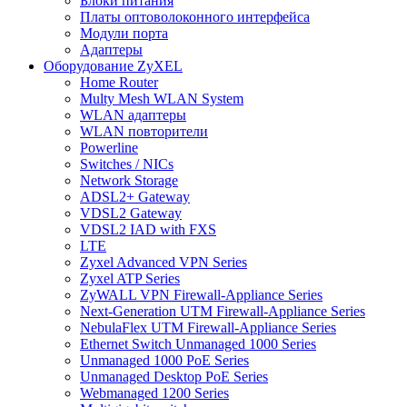
Блоки питания
Платы оптоволоконного интерфейса
Модули порта
Адаптеры
Оборудование ZyXEL
Home Router
Multy Mesh WLAN System
WLAN адаптеры
WLAN повторители
Powerline
Switches / NICs
Network Storage
ADSL2+ Gateway
VDSL2 Gateway
VDSL2 IAD with FXS
LTE
Zyxel Advanced VPN Series
Zyxel ATP Series
ZyWALL VPN Firewall-Appliance Series
Next-Generation UTM Firewall-Appliance Series
NebulaFlex UTM Firewall-Appliance Series
Ethernet Switch Unmanaged 1000 Series
Unmanaged 1000 PoE Series
Unmanaged Desktop PoE Series
Webmanaged 1200 Series