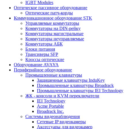
IGBT Modules
Оптическое пассивное оборудование
Оптические патч-корды
Коммуникационное оборудование STK
Управляемые коммутаторы
Коммутаторы на DIN-рейку
Коммутаторы магистральные
Коммутаторы неуправляемые
Коммутаторы АБК
Блоки питания
Трансиверы SFP
Кроссы оптические
Оборудование AVAYA
Периферийное оборудование
Промышленные клавиатуры
Защищенные клавиатуры InduKey
Промышленные клавиатуры Broadrack
Промышленные клавиатуры IEI Technology
ЖК - консоли и KVM переключатели
IEI Technology
Acme Portable
Broadrack Inc.
Системы видеонаблюдения
Сетевые IP видеокамеры
Аксессуары для видеокамер