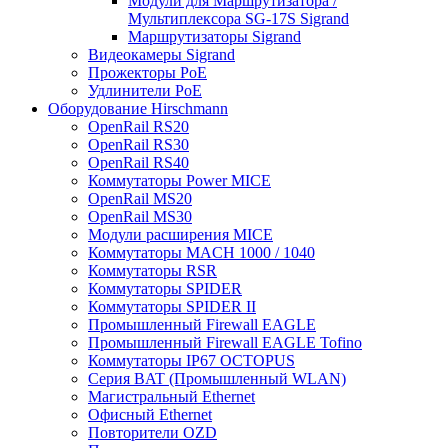
Модули для Маршрутизатора /
Мультиплексора SG-17S Sigrand
Маршрутизаторы Sigrand
Видеокамеры Sigrand
Прожекторы PoE
Удлинители PoE
Оборудование Hirschmann
OpenRail RS20
OpenRail RS30
OpenRail RS40
Коммутаторы Power MICE
OpenRail MS20
OpenRail MS30
Модули расширения MICE
Коммутаторы MACH 1000 / 1040
Коммутаторы RSR
Коммутаторы SPIDER
Коммутаторы SPIDER II
Промышленный Firewall EAGLE
Промышленный Firewall EAGLE Tofino
Коммутаторы IP67 OCTOPUS
Серия BAT (Промышленный WLAN)
Магистральный Ethernet
Офисный Ethernet
Повторители OZD