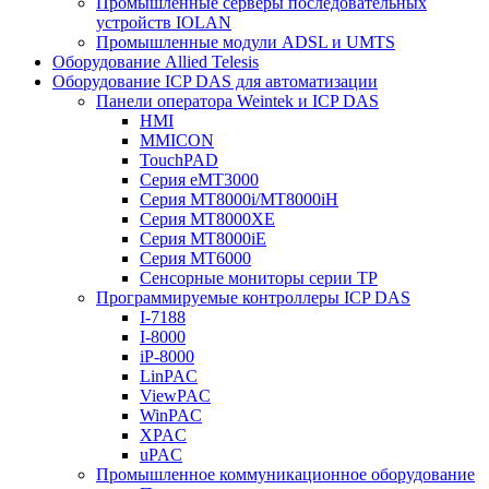
Промышленные серверы последовательных
устройств IOLAN
Промышленные модули ADSL и UMTS
Оборудование Allied Telesis
Оборудование ICP DAS для автоматизации
Панели оператора Weintek и ICP DAS
HMI
MMICON
TouchPAD
Серия eMT3000
Серия MT8000i/MT8000iH
Серия MT8000XE
Серия MT8000iE
Серия MT6000
Сенсорные мониторы серии TP
Программируемые контроллеры ICP DAS
I-7188
I-8000
iP-8000
LinPAC
ViewPAC
WinPAC
XPAC
uPAC
Промышленное коммуникационное оборудование