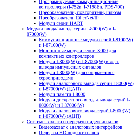
Програмируемые коммуникационные
контроллеры (I-752n, I-7188En, PDS-700)
Преобразователи, повторители, шлюзы
Преобразователи EtherNet/IP
Модули серии HART
Модули ввода/вывода серии I-8000(W) и I-
87000(W)
Коммуникационные модули серий I-8100(W)
и I-87100(W)
Мезонинные модули серии X000 для
компактных контроллеров
Модули I-8000(W) и I-87000(W) ввода-
вывода импульсных сигналов
Модули I-8000(W) для сопряжения с
сервоприводами
Модули аналогового вывода серий I-8000(W)
и I-87000(W) (ЦАП)
Модули памяти I-8000
Модули дискретного ввода-вывода серий I-
8000(W) и I-87000(W)
Модули аналогового ввода серий I-8000(W)
и I-87000(W) (АЦП)
Системы захвата и передачи видеосигналов
Видеозахват с аналоговых интерфейсов
Передача HD видеосигналов