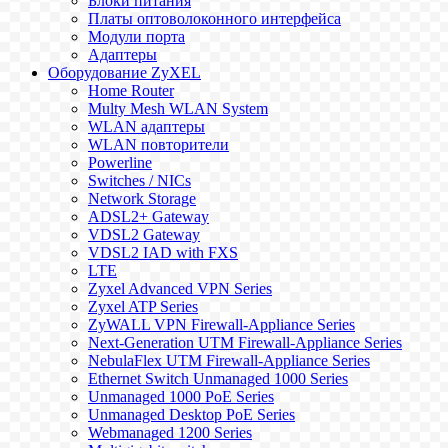
Блоки питания
Платы оптоволоконного интерфейса
Модули порта
Адаптеры
Оборудование ZyXEL
Home Router
Multy Mesh WLAN System
WLAN адаптеры
WLAN повторители
Powerline
Switches / NICs
Network Storage
ADSL2+ Gateway
VDSL2 Gateway
VDSL2 IAD with FXS
LTE
Zyxel Advanced VPN Series
Zyxel ATP Series
ZyWALL VPN Firewall-Appliance Series
Next-Generation UTM Firewall-Appliance Series
NebulaFlex UTM Firewall-Appliance Series
Ethernet Switch Unmanaged 1000 Series
Unmanaged 1000 PoE Series
Unmanaged Desktop PoE Series
Webmanaged 1200 Series