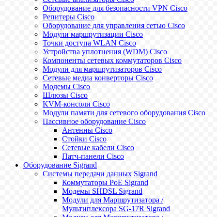
Оборудование для безопасности VPN Cisco
Репитеры Cisco
Оборудование для управления сетью Cisco
Модули маршрутизации Cisco
Точки доступа WLAN Cisco
Устройства уплотнения (WDM) Cisco
Компоненты сетевых коммутаторов Cisco
Модули для маршрутизаторов Cisco
Сетевые медиа конверторы Cisco
Модемы Cisco
Шлюзы Cisco
KVM-консоли Cisco
Модули памяти для сетевого оборудования Cisco
Пассивное оборудование Cisco
Антенны Cisco
Стойки Cisco
Сетевые кабели Cisco
Патч-панели Cisco
Оборудование Sigrand
Системы передачи данных Sigrand
Коммутаторы PoE Sigrand
Модемы SHDSL Sigrand
Модули для Маршрутизатора /
Мультиплексора SG-17R Sigrand