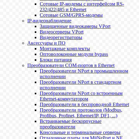
Сотовые IP-модемы с интерфейсом RS-
232/422/485 и Ethernet
Сотовые GSM/GPRS-модемы
IP-видеонаблюдение
Защищенные видеокамеры VPort
Видеосерверы VPort
Видеорегистраторы
Аксессуары и ПО
Монтажные комплекты
Оптоволоконные модули bypass
Блоки питания
Преобразователи COM-портов в Ethernet
Преобразователи NPort в промышленном
исполнении
Преобразователи NPort в стандартном
исполнении
Преобразователи NPort со встроенным
Ethernet-коммутатором
Преобразователи в беспроводной Ethernet
Преобразователи протоколов (Modbus,
Profibus, Profinet, Ethernet/IP, DF1, ...)
Встраиваемые бескорпусные
преобразователи
Консольные и терминальные серверы
Отладочные платы для MiiNePort и NE