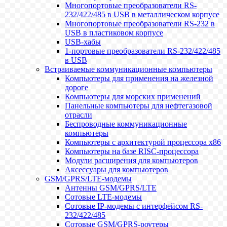
Многопортовые преобразователи RS-
232/422/485 в USB в металлическом корпусе
Многопортовые преобразователи RS-232 в
USB в пластиковом корпусе
USB-хабы
1-портовые преобразователи RS-232/422/485
в USB
Встраиваемые коммуникационные компьютеры
Компьютеры для применения на железной
дороге
Компьютеры для морских применений
Панельные компьютеры для нефтегазовой
отрасли
Беспроводные коммуникационные
компьютеры
Компьютеры с архитектурой процессора x86
Компьютеры на базе RISC-процессора
Модули расширения для компьютеров
Аксессуары для компьютеров
GSM/GPRS/LTE-модемы
Антенны GSM/GPRS/LTE
Сотовые LTE-модемы
Сотовые IP-модемы с интерфейсом RS-
232/422/485
Сотовые GSM/GPRS-роутеры