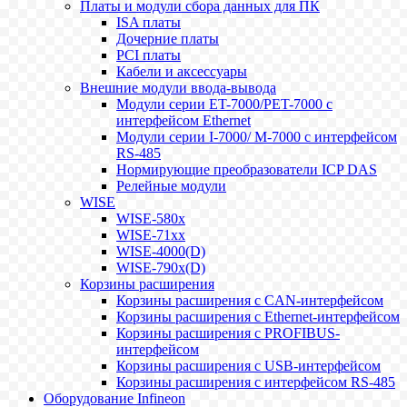
Платы и модули сбора данных для ПК
ISA платы
Дочерние платы
PCI платы
Кабели и аксессуары
Внешние модули ввода-вывода
Модули серии ET-7000/PET-7000 с
интерфейсом Ethernet
Модули серии I-7000/ M-7000 с интерфейсом
RS-485
Нормирующие преобразователи ICP DAS
Релейные модули
WISE
WISE-580x
WISE-71xx
WISE-4000(D)
WISE-790x(D)
Корзины расширения
Корзины расширения с CAN-интерфейсом
Корзины расширения с Ethernet-интерфейсом
Корзины расширения с PROFIBUS-
интерфейсом
Корзины расширения с USB-интерфейсом
Корзины расширения с интерфейсом RS-485
Оборудование Infineon