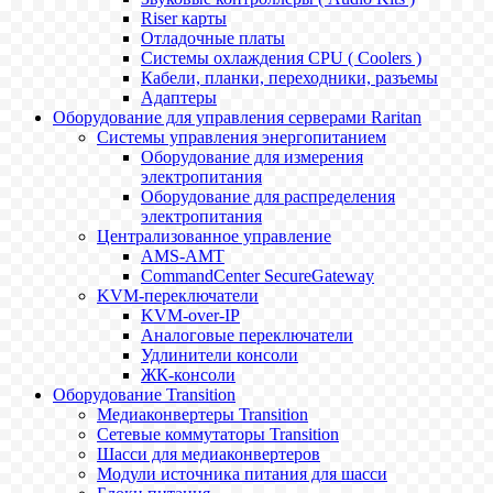
Riser карты
Отладочные платы
Системы охлаждения CPU ( Coolers )
Кабели, планки, переходники, разъемы
Адаптеры
Оборудование для управления серверами Raritan
Системы управления энергопитанием
Оборудование для измерения
электропитания
Оборудование для распределения
электропитания
Централизованное управление
AMS-AMT
CommandCenter SecureGateway
KVM-переключатели
KVM-over-IP
Аналоговые переключатели
Удлинители консоли
ЖК-консоли
Оборудование Transition
Медиаконвертеры Transition
Сетевые коммутаторы Transition
Шасси для медиаконвертеров
Модули источника питания для шасси