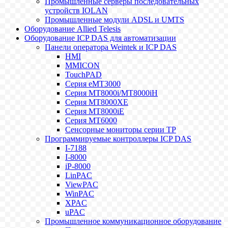
Промышленные серверы последовательных
устройств IOLAN
Промышленные модули ADSL и UMTS
Оборудование Allied Telesis
Оборудование ICP DAS для автоматизации
Панели оператора Weintek и ICP DAS
HMI
MMICON
TouchPAD
Серия eMT3000
Серия MT8000i/MT8000iH
Серия MT8000XE
Серия MT8000iE
Серия MT6000
Сенсорные мониторы серии TP
Программируемые контроллеры ICP DAS
I-7188
I-8000
iP-8000
LinPAC
ViewPAC
WinPAC
XPAC
uPAC
Промышленное коммуникационное оборудование