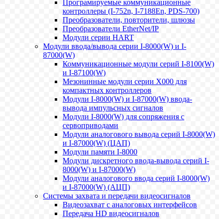
Програмируемые коммуникационные
контроллеры (I-752n, I-7188En, PDS-700)
Преобразователи, повторители, шлюзы
Преобразователи EtherNet/IP
Модули серии HART
Модули ввода/вывода серии I-8000(W) и I-
87000(W)
Коммуникационные модули серий I-8100(W)
и I-87100(W)
Мезонинные модули серии X000 для
компактных контроллеров
Модули I-8000(W) и I-87000(W) ввода-
вывода импульсных сигналов
Модули I-8000(W) для сопряжения с
сервоприводами
Модули аналогового вывода серий I-8000(W)
и I-87000(W) (ЦАП)
Модули памяти I-8000
Модули дискретного ввода-вывода серий I-
8000(W) и I-87000(W)
Модули аналогового ввода серий I-8000(W)
и I-87000(W) (АЦП)
Системы захвата и передачи видеосигналов
Видеозахват с аналоговых интерфейсов
Передача HD видеосигналов