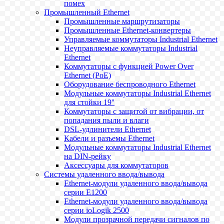
помех
Промышленный Ethernet
Промышленные маршрутизаторы
Промышленные Ethernet-конвертеры
Управляемые коммутаторы Industrial Ethernet
Неуправляемые коммутаторы Industrial
Ethernet
Коммутаторы с функцией Power Over
Ethernet (PoE)
Оборудование беспроводного Ethernet
Модульные коммутаторы Industrial Ethernet
для стойки 19''
Коммутаторы с защитой от вибрации, от
попадания пыли и влаги
DSL-удлинители Ethernet
Кабели и разъемы Ethernet
Модульные коммутаторы Industrial Ethernet
на DIN-рейку
Аксессуары для коммутаторов
Системы удаленного ввода/вывода
Ethernet-модули удаленного ввода/вывода
серии E1200
Ethernet-модули удаленного ввода/вывода
серии ioLogik 2500
Модули прозрачной передачи сигналов по