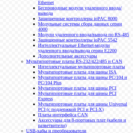
Ethernet
Беспроводные модули удаленного ввода/
вывода
Защищенные контроллеры ioPAC 8000
Модульные системы сбора данных серии
4000
Модули удаленного ввода/вывода по RS-485
Защищенные контроллеры ioPAC 5542
Интеллектуальные Ethernet-модули
удаленного ввода/вывода серии E2200
Дополнительные аксессуары
Мультипортовые платы RS-232/422/485 и CAN
Интеллектуальные мультипортовые платы
Мультипортовые платы для шины ISA
Мультипортовые платы для шины PC/104 и
PC/104 Plus
Мультипортовые платы для шины PCI
Мультипортовые платы для шины PCI
Express
Мультипортовые платы для шины Universal
PCI (с поддержкой PCI и PCI-X)
Платы интерфейса CAN
Аксессуары для 8-портовых плат (кабели и
разветвители)
USB-хабы и преобразователи