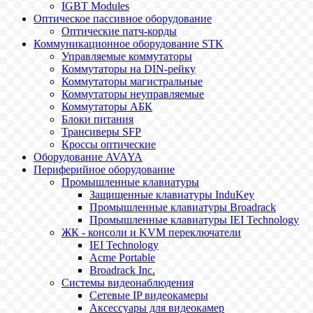
IGBT Modules
Оптическое пассивное оборудование
Оптические патч-корды
Коммуникационное оборудование STK
Управляемые коммутаторы
Коммутаторы на DIN-рейку
Коммутаторы магистральные
Коммутаторы неуправляемые
Коммутаторы АБК
Блоки питания
Трансиверы SFP
Кроссы оптические
Оборудование AVAYA
Периферийное оборудование
Промышленные клавиатуры
Защищенные клавиатуры InduKey
Промышленные клавиатуры Broadrack
Промышленные клавиатуры IEI Technology
ЖК - консоли и KVM переключатели
IEI Technology
Acme Portable
Broadrack Inc.
Системы видеонаблюдения
Сетевые IP видеокамеры
Аксессуары для видеокамер