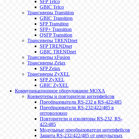
SFP Telco
GBIC Telco
Трансиверы Transition
GBIC Transition
SFP Transition
SFP+ Transition
QSFP Transition
Трансиверы TRENDnet
SFP TRENDnet
GBIC TRENDnet
Трансиверы xFusion
Трансиверы Zelax
SFP Zelax
Трансиверы ZyXEL
SFP ZyXEL
GBIC ZyXEL
Коммуникационное оборудование MOXA
Конвертеры и повторители интерфейсов
Преобразователи RS-232 в RS-422/485
Преобразователи RS-232/422/485 в
оптоволокно
Повторители и изоляторы RS-232, RS-
422/485
Модульные преобразователи интерфейсов
Защита RS-232/422/485 от импульсных