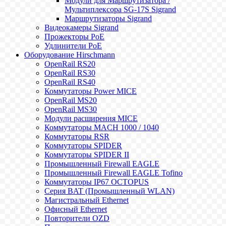
Модули для Маршрутизатора /
Мультиплексора SG-17S Sigrand
Маршрутизаторы Sigrand
Видеокамеры Sigrand
Прожекторы PoE
Удлинители PoE
Оборудование Hirschmann
OpenRail RS20
OpenRail RS30
OpenRail RS40
Коммутаторы Power MICE
OpenRail MS20
OpenRail MS30
Модули расширения MICE
Коммутаторы MACH 1000 / 1040
Коммутаторы RSR
Коммутаторы SPIDER
Коммутаторы SPIDER II
Промышленный Firewall EAGLE
Промышленный Firewall EAGLE Tofino
Коммутаторы IP67 OCTOPUS
Серия BAT (Промышленный WLAN)
Магистральный Ethernet
Офисный Ethernet
Повторители OZD