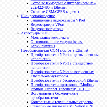
Сотовые IP-модемы с интерфейсом RS-
232/422/485 и Ethernet
Сотовые GSM/GPRS-модемы
IP-видеонаблюдение
Защищенные видеокамеры VPort
Видеосерверы VPort
Видеорегистраторы
Аксессуары и ПО
Монтажные комплекты
Оптоволоконные модули bypass
Блоки питания
Преобразователи COM-портов в Ethernet
Преобразователи NPort в промышленном
исполнении
Преобразователи NPort в стандартном
исполнении
Преобразователи NPort со встроенным
Ethernet-коммутатором
Преобразователи в беспроводной Ethernet
Преобразователи протоколов (Modbus,
Profibus, Profinet, Ethernet/IP, DF1, ...)
Встраиваемые бескорпусные
преобразователи
Консольные и терминальные серверы
Отладочные платы для MiiNePort и NE