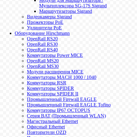
Модули для Маршрутизатора /
Мультиплексора SG-17S Sigrand
Маршрутизаторы Sigrand
Видеокамеры Sigrand
Прожекторы PoE
Удлинители PoE
Оборудование Hirschmann
OpenRail RS20
OpenRail RS30
OpenRail RS40
Коммутаторы Power MICE
OpenRail MS20
OpenRail MS30
Модули расширения MICE
Коммутаторы MACH 1000 / 1040
Коммутаторы RSR
Коммутаторы SPIDER
Коммутаторы SPIDER II
Промышленный Firewall EAGLE
Промышленный Firewall EAGLE Tofino
Коммутаторы IP67 OCTOPUS
Серия BAT (Промышленный WLAN)
Магистральный Ethernet
Офисный Ethernet
Повторители OZD