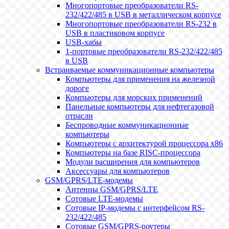
Многопортовые преобразователи RS-
232/422/485 в USB в металлическом корпусе
Многопортовые преобразователи RS-232 в
USB в пластиковом корпусе
USB-хабы
1-портовые преобразователи RS-232/422/485
в USB
Встраиваемые коммуникационные компьютеры
Компьютеры для применения на железной
дороге
Компьютеры для морских применений
Панельные компьютеры для нефтегазовой
отрасли
Беспроводные коммуникационные
компьютеры
Компьютеры с архитектурой процессора x86
Компьютеры на базе RISC-процессора
Модули расширения для компьютеров
Аксессуары для компьютеров
GSM/GPRS/LTE-модемы
Антенны GSM/GPRS/LTE
Сотовые LTE-модемы
Сотовые IP-модемы с интерфейсом RS-
232/422/485
Сотовые GSM/GPRS-роутеры