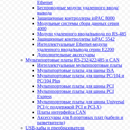
Ethernet
Беспроводные модули удаленного ввода/
вывода
Защищенные контроллеры ioPAC 8000
Модульные системы сбора данных серии
4000
Модули удаленного ввода/вывода по RS-485
Защищенные контроллеры ioPAC 5542
Интеллектуальные Ethernet-модули
удаленного ввода/вывода серии E2200
Дополнительные аксессуары
Мультипортовые платы RS-232/422/485 и CAN
Интеллектуальные мультипортовые платы
Мультипортовые платы для шины ISA
Мультипортовые платы для шины PC/104 и
PC/104 Plus
Мультипортовые платы для шины PCI
Мультипортовые платы для шины PCI
Express
Мультипортовые платы для шины Universal
PCI (с поддержкой PCI и PCI-X)
Платы интерфейса CAN
Аксессуары для 8-портовых плат (кабели и
разветвители)
USB-хабы и преобразователи