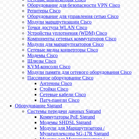
Оборудование для безопасности VPN Cisco
Репитеры Cisco
Оборудование для управления сетью Cisco
Модули маршрутизации Cisco
Точки доступа WLAN Cisco
Устройства уплотнения (WDM) Cisco
Компоненты сетевых коммутаторов Cisco
Модули для маршрутизаторов Cisco
Сетевые медиа конверторы Cisco
Модемы Cisco
Шлюзы Cisco
KVM-консоли Cisco
Модули памяти для сетевого оборудования Cisco
Пассивное оборудование Cisco
Антенны Cisco
Стойки Cisco
Сетевые кабели Cisco
Патч-панели Cisco
Оборудование Sigrand
Системы передачи данных Sigrand
Коммутаторы PoE Sigrand
Модемы SHDSL Sigrand
Модули для Маршрутизатора /
Мультиплексора SG-17R Sigrand