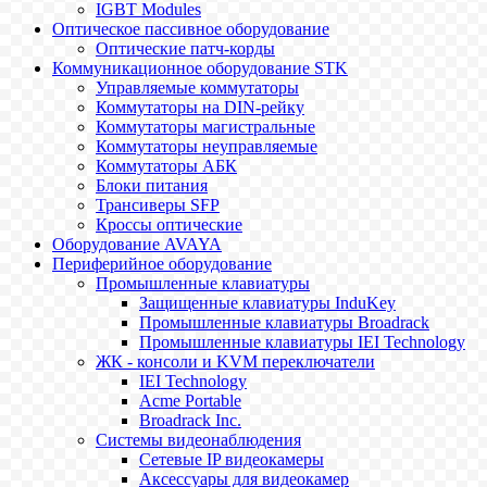
IGBT Modules
Оптическое пассивное оборудование
Оптические патч-корды
Коммуникационное оборудование STK
Управляемые коммутаторы
Коммутаторы на DIN-рейку
Коммутаторы магистральные
Коммутаторы неуправляемые
Коммутаторы АБК
Блоки питания
Трансиверы SFP
Кроссы оптические
Оборудование AVAYA
Периферийное оборудование
Промышленные клавиатуры
Защищенные клавиатуры InduKey
Промышленные клавиатуры Broadrack
Промышленные клавиатуры IEI Technology
ЖК - консоли и KVM переключатели
IEI Technology
Acme Portable
Broadrack Inc.
Системы видеонаблюдения
Сетевые IP видеокамеры
Аксессуары для видеокамер