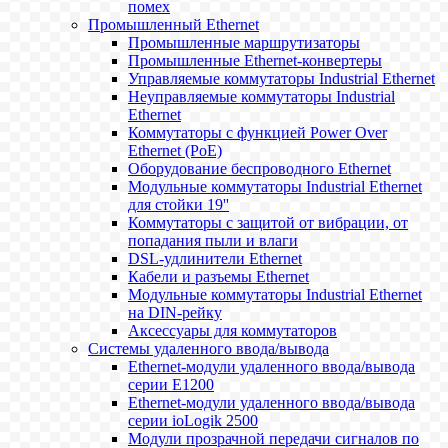
помех
Промышленный Ethernet
Промышленные маршрутизаторы
Промышленные Ethernet-конвертеры
Управляемые коммутаторы Industrial Ethernet
Неуправляемые коммутаторы Industrial
Ethernet
Коммутаторы с функцией Power Over
Ethernet (PoE)
Оборудование беспроводного Ethernet
Модульные коммутаторы Industrial Ethernet
для стойки 19''
Коммутаторы с защитой от вибрации, от
попадания пыли и влаги
DSL-удлинители Ethernet
Кабели и разъемы Ethernet
Модульные коммутаторы Industrial Ethernet
на DIN-рейку
Аксессуары для коммутаторов
Системы удаленного ввода/вывода
Ethernet-модули удаленного ввода/вывода
серии E1200
Ethernet-модули удаленного ввода/вывода
серии ioLogik 2500
Модули прозрачной передачи сигналов по