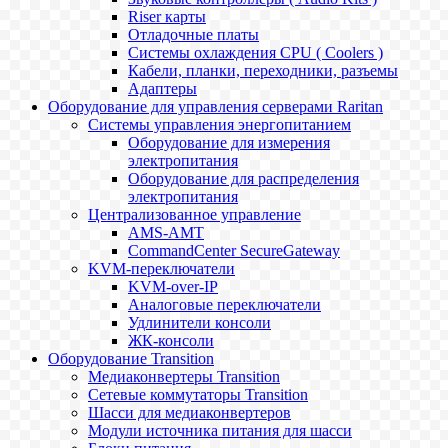
Riser карты
Отладочные платы
Системы охлаждения CPU ( Coolers )
Кабели, планки, переходники, разъемы
Адаптеры
Оборудование для управления серверами Raritan
Системы управления энергопитанием
Оборудование для измерения
электропитания
Оборудование для распределения
электропитания
Централизованное управление
AMS-AMT
CommandCenter SecureGateway
KVM-переключатели
KVM-over-IP
Аналоговые переключатели
Удлинители консоли
ЖК-консоли
Оборудование Transition
Медиаконвертеры Transition
Сетевые коммутаторы Transition
Шасси для медиаконвертеров
Модули источника питания для шасси