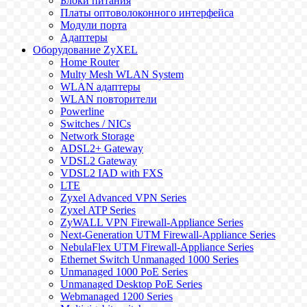
Блоки питания
Платы оптоволоконного интерфейса
Модули порта
Адаптеры
Оборудование ZyXEL
Home Router
Multy Mesh WLAN System
WLAN адаптеры
WLAN повторители
Powerline
Switches / NICs
Network Storage
ADSL2+ Gateway
VDSL2 Gateway
VDSL2 IAD with FXS
LTE
Zyxel Advanced VPN Series
Zyxel ATP Series
ZyWALL VPN Firewall-Appliance Series
Next-Generation UTM Firewall-Appliance Series
NebulaFlex UTM Firewall-Appliance Series
Ethernet Switch Unmanaged 1000 Series
Unmanaged 1000 PoE Series
Unmanaged Desktop PoE Series
Webmanaged 1200 Series