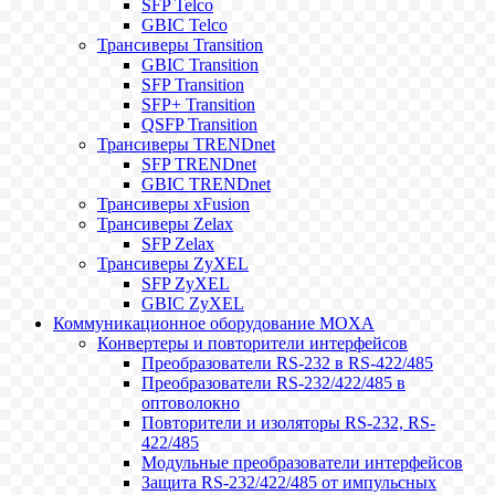
SFP Telco
GBIC Telco
Трансиверы Transition
GBIC Transition
SFP Transition
SFP+ Transition
QSFP Transition
Трансиверы TRENDnet
SFP TRENDnet
GBIC TRENDnet
Трансиверы xFusion
Трансиверы Zelax
SFP Zelax
Трансиверы ZyXEL
SFP ZyXEL
GBIC ZyXEL
Коммуникационное оборудование MOXA
Конвертеры и повторители интерфейсов
Преобразователи RS-232 в RS-422/485
Преобразователи RS-232/422/485 в
оптоволокно
Повторители и изоляторы RS-232, RS-
422/485
Модульные преобразователи интерфейсов
Защита RS-232/422/485 от импульсных