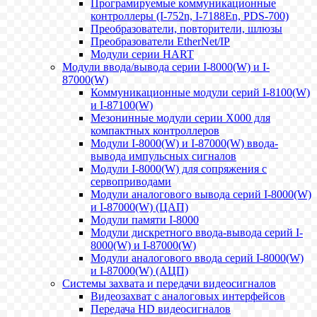
Програмируемые коммуникационные
контроллеры (I-752n, I-7188En, PDS-700)
Преобразователи, повторители, шлюзы
Преобразователи EtherNet/IP
Модули серии HART
Модули ввода/вывода серии I-8000(W) и I-
87000(W)
Коммуникационные модули серий I-8100(W)
и I-87100(W)
Мезонинные модули серии X000 для
компактных контроллеров
Модули I-8000(W) и I-87000(W) ввода-
вывода импульсных сигналов
Модули I-8000(W) для сопряжения с
сервоприводами
Модули аналогового вывода серий I-8000(W)
и I-87000(W) (ЦАП)
Модули памяти I-8000
Модули дискретного ввода-вывода серий I-
8000(W) и I-87000(W)
Модули аналогового ввода серий I-8000(W)
и I-87000(W) (АЦП)
Системы захвата и передачи видеосигналов
Видеозахват с аналоговых интерфейсов
Передача HD видеосигналов