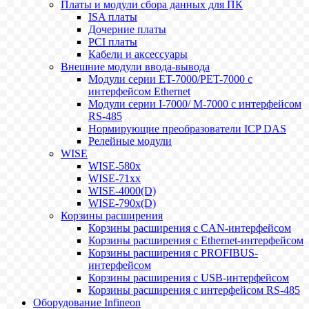
Платы и модули сбора данных для ПК
ISA платы
Дочерние платы
PCI платы
Кабели и аксессуары
Внешние модули ввода-вывода
Модули серии ET-7000/PET-7000 с
интерфейсом Ethernet
Модули серии I-7000/ M-7000 с интерфейсом
RS-485
Нормирующие преобразователи ICP DAS
Релейные модули
WISE
WISE-580x
WISE-71xx
WISE-4000(D)
WISE-790x(D)
Корзины расширения
Корзины расширения с CAN-интерфейсом
Корзины расширения с Ethernet-интерфейсом
Корзины расширения с PROFIBUS-
интерфейсом
Корзины расширения с USB-интерфейсом
Корзины расширения с интерфейсом RS-485
Оборудование Infineon