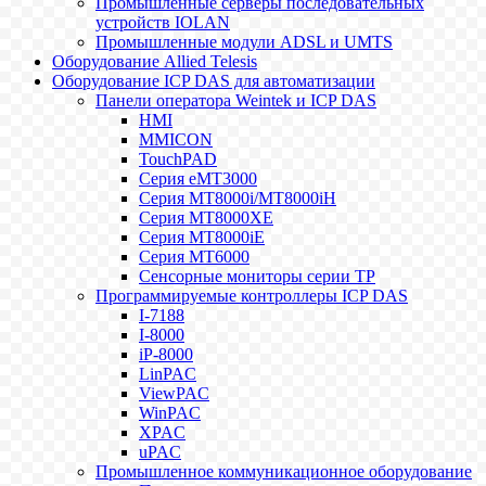
Промышленные серверы последовательных
устройств IOLAN
Промышленные модули ADSL и UMTS
Оборудование Allied Telesis
Оборудование ICP DAS для автоматизации
Панели оператора Weintek и ICP DAS
HMI
MMICON
TouchPAD
Серия eMT3000
Серия MT8000i/MT8000iH
Серия MT8000XE
Серия MT8000iE
Серия MT6000
Сенсорные мониторы серии TP
Программируемые контроллеры ICP DAS
I-7188
I-8000
iP-8000
LinPAC
ViewPAC
WinPAC
XPAC
uPAC
Промышленное коммуникационное оборудование