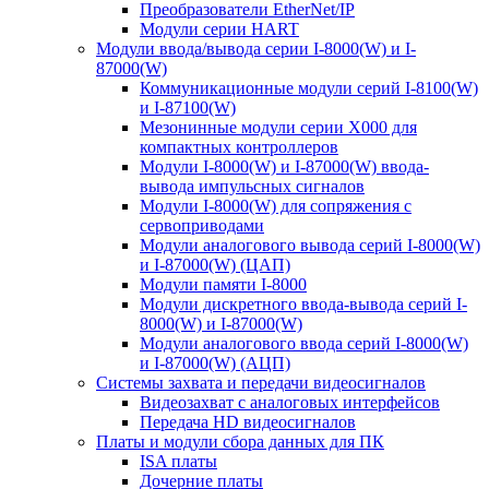
Преобразователи EtherNet/IP
Модули серии HART
Модули ввода/вывода серии I-8000(W) и I-
87000(W)
Коммуникационные модули серий I-8100(W)
и I-87100(W)
Мезонинные модули серии X000 для
компактных контроллеров
Модули I-8000(W) и I-87000(W) ввода-
вывода импульсных сигналов
Модули I-8000(W) для сопряжения с
сервоприводами
Модули аналогового вывода серий I-8000(W)
и I-87000(W) (ЦАП)
Модули памяти I-8000
Модули дискретного ввода-вывода серий I-
8000(W) и I-87000(W)
Модули аналогового ввода серий I-8000(W)
и I-87000(W) (АЦП)
Системы захвата и передачи видеосигналов
Видеозахват с аналоговых интерфейсов
Передача HD видеосигналов
Платы и модули сбора данных для ПК
ISA платы
Дочерние платы