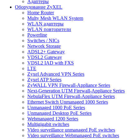
Адаптеры
Оборудование ZyXEL
Home Router
Multy Mesh WLAN System
WLAN адаптеры
WLAN повторители
Powerline
Switches / NICs
Network Storage
ADSL2+ Gateway
VDSL2 Gateway
VDSL2 IAD with FXS
LTE
Zyxel Advanced VPN Series
Zyxel ATP Series
ZyWALL VPN Firewall-Appliance Series
Next-Generation UTM Firewall-Appliance Series
NebulaFlex UTM Firewall-Appliance Series
Ethernet Switch Unmanaged 1000 Series
Unmanaged 1000 PoE Series
Unmanaged Desktop PoE Series
Webmanaged 1200 Series
Multigigabit switches
Video surveillance unmanaged PoE switches
Video surveillance Webmanaged PoE switches