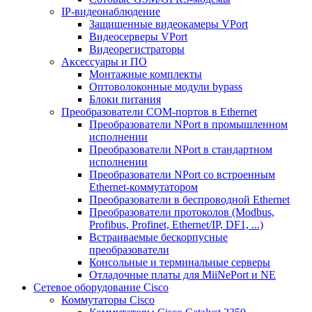
IP-видеонаблюдение
Защищенные видеокамеры VPort
Видеосерверы VPort
Видеорегистраторы
Аксессуары и ПО
Монтажные комплекты
Оптоволоконные модули bypass
Блоки питания
Преобразователи COM-портов в Ethernet
Преобразователи NPort в промышленном
исполнении
Преобразователи NPort в стандартном
исполнении
Преобразователи NPort со встроенным
Ethernet-коммутатором
Преобразователи в беспроводной Ethernet
Преобразователи протоколов (Modbus,
Profibus, Profinet, Ethernet/IP, DF1, ...)
Встраиваемые бескорпусные
преобразователи
Консольные и терминальные серверы
Отладочные платы для MiiNePort и NE
Сетевое оборудование Cisco
Коммутаторы Cisco