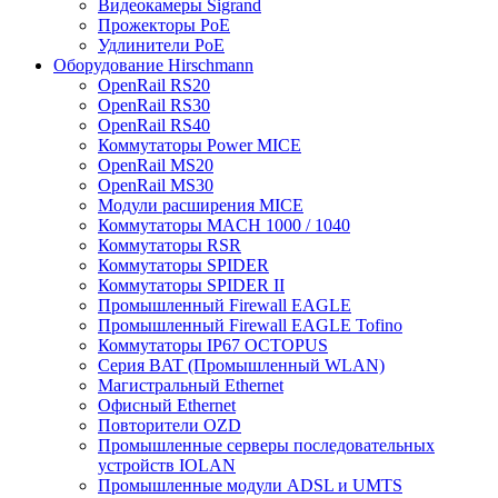
Видеокамеры Sigrand
Прожекторы PoE
Удлинители PoE
Оборудование Hirschmann
OpenRail RS20
OpenRail RS30
OpenRail RS40
Коммутаторы Power MICE
OpenRail MS20
OpenRail MS30
Модули расширения MICE
Коммутаторы MACH 1000 / 1040
Коммутаторы RSR
Коммутаторы SPIDER
Коммутаторы SPIDER II
Промышленный Firewall EAGLE
Промышленный Firewall EAGLE Tofino
Коммутаторы IP67 OCTOPUS
Серия BAT (Промышленный WLAN)
Магистральный Ethernet
Офисный Ethernet
Повторители OZD
Промышленные серверы последовательных
устройств IOLAN
Промышленные модули ADSL и UMTS