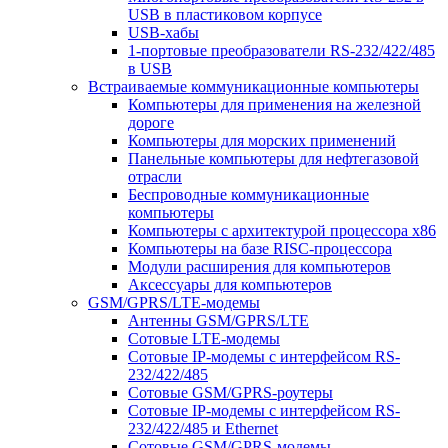
USB в пластиковом корпусе
USB-хабы
1-портовые преобразователи RS-232/422/485
в USB
Встраиваемые коммуникационные компьютеры
Компьютеры для применения на железной
дороге
Компьютеры для морских применений
Панельные компьютеры для нефтегазовой
отрасли
Беспроводные коммуникационные
компьютеры
Компьютеры с архитектурой процессора x86
Компьютеры на базе RISC-процессора
Модули расширения для компьютеров
Аксессуары для компьютеров
GSM/GPRS/LTE-модемы
Антенны GSM/GPRS/LTE
Сотовые LTE-модемы
Сотовые IP-модемы с интерфейсом RS-
232/422/485
Сотовые GSM/GPRS-роутеры
Сотовые IP-модемы с интерфейсом RS-
232/422/485 и Ethernet
Сотовые GSM/GPRS-модемы