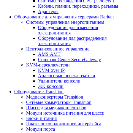
Системы охлаждения CPU ( Coolers )
Кабели, планки, переходники, разъемы
Адаптеры
Оборудование для управления серверами Raritan
Системы управления энергопитанием
Оборудование для измерения
электропитания
Оборудование для распределения
электропитания
Централизованное управление
AMS-AMT
CommandCenter SecureGateway
KVM-переключатели
KVM-over-IP
Аналоговые переключатели
Удлинители консоли
ЖК-консоли
Оборудование Transition
Медиаконвертеры Transition
Сетевые коммутаторы Transition
Шасси для медиаконвертеров
Модули источника питания для шасси
Блоки питания
Платы оптоволоконного интерфейса
Модули порта