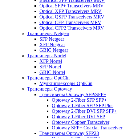
Electrical SFP Transceivers MRV
Optical SFP+ Transceivers MRV
Optical XFP Transceivers MRV
Optical QSFP Transceivers MRV
Optical CFP Transceivers MRV
Optical CFP2 Transceivers MRV
Трансиверы Netgear
SFP Netgear
XFP Netgear
GBIC Netgear
Трансиверы Nortel
XFP Nortel
SFP Nortel
GBIC Nortel
Трансиверы OptiCin
Мультиплексоры OptiCin
Трансиверы Optoway
Трансиверы Optoway SFP/SFP+
Optoway 2-Fiber SFP SFP+
Optoway 1-Fiber SFP SFP Plus
Optoway 2-Fiber DVI SFP SFP+
Optoway 1-Fiber DVI SFP
Optoway Copper Transceiver
Optoway SFP+ Coaxial Transceiver
Трансиверы Optoway SFP28