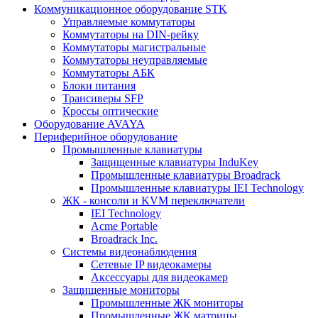
Коммуникационное оборудование STK
Управляемые коммутаторы
Коммутаторы на DIN-рейку
Коммутаторы магистральные
Коммутаторы неуправляемые
Коммутаторы АБК
Блоки питания
Трансиверы SFP
Кроссы оптические
Оборудование AVAYA
Периферийное оборудование
Промышленные клавиатуры
Защищенные клавиатуры InduKey
Промышленные клавиатуры Broadrack
Промышленные клавиатуры IEI Technology
ЖК - консоли и KVM переключатели
IEI Technology
Acme Portable
Broadrack Inc.
Системы видеонаблюдения
Сетевые IP видеокамеры
Аксессуары для видеокамер
Защищенные мониторы
Промышленные ЖК мониторы
Промышленные ЖК матрицы