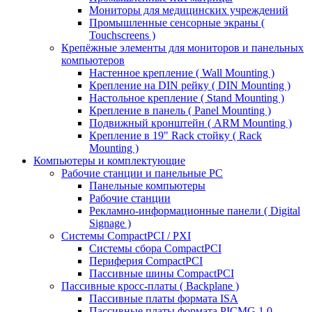
Мониторы для медицинских учреждений
Промышленные сенсорные экраны (
Touchscreens )
Крепёжные элементы для мониторов и панельных
компьютеров
Настенное крепление ( Wall Mounting )
Крепление на DIN рейку ( DIN Mounting )
Настольное крепление ( Stand Mounting )
Крепление в панель ( Panel Mounting )
Подвижный кронштейн ( ARM Mounting )
Крепление в 19" Rack стойку ( Rack
Mounting )
Компьютеры и комплектующие
Рабочие станции и панельные РС
Панельные компьютеры
Рабочие станции
Рекламно-информационные панели ( Digital
Signage )
Системы CompactPCI / PXI
Системы сбора CompactPCI
Периферия CompactPCI
Пассивные шины CompactPCI
Пассивные кросс-платы ( Backplane )
Пассивные платы формата ISA
Пассивные платы формата PICMG 1.0