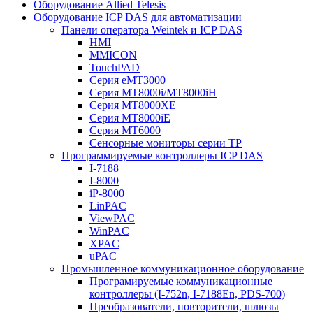
Оборудование Allied Telesis
Оборудование ICP DAS для автоматизации
Панели оператора Weintek и ICP DAS
HMI
MMICON
TouchPAD
Серия eMT3000
Серия MT8000i/MT8000iH
Серия MT8000XE
Серия MT8000iE
Серия MT6000
Сенсорные мониторы серии TP
Программируемые контроллеры ICP DAS
I-7188
I-8000
iP-8000
LinPAC
ViewPAC
WinPAC
XPAC
uPAC
Промышленное коммуникационное оборудование
Програмируемые коммуникационные
контроллеры (I-752n, I-7188En, PDS-700)
Преобразователи, повторители, шлюзы