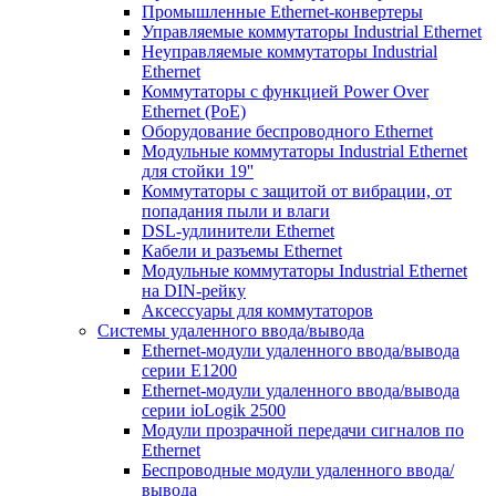
Промышленные Ethernet-конвертеры
Управляемые коммутаторы Industrial Ethernet
Неуправляемые коммутаторы Industrial
Ethernet
Коммутаторы с функцией Power Over
Ethernet (PoE)
Оборудование беспроводного Ethernet
Модульные коммутаторы Industrial Ethernet
для стойки 19''
Коммутаторы с защитой от вибрации, от
попадания пыли и влаги
DSL-удлинители Ethernet
Кабели и разъемы Ethernet
Модульные коммутаторы Industrial Ethernet
на DIN-рейку
Аксессуары для коммутаторов
Системы удаленного ввода/вывода
Ethernet-модули удаленного ввода/вывода
серии E1200
Ethernet-модули удаленного ввода/вывода
серии ioLogik 2500
Модули прозрачной передачи сигналов по
Ethernet
Беспроводные модули удаленного ввода/
вывода