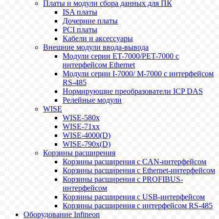
Платы и модули сбора данных для ПК
ISA платы
Дочерние платы
PCI платы
Кабели и аксессуары
Внешние модули ввода-вывода
Модули серии ET-7000/PET-7000 с
интерфейсом Ethernet
Модули серии I-7000/ M-7000 с интерфейсом
RS-485
Нормирующие преобразователи ICP DAS
Релейные модули
WISE
WISE-580x
WISE-71xx
WISE-4000(D)
WISE-790x(D)
Корзины расширения
Корзины расширения с CAN-интерфейсом
Корзины расширения с Ethernet-интерфейсом
Корзины расширения с PROFIBUS-
интерфейсом
Корзины расширения с USB-интерфейсом
Корзины расширения с интерфейсом RS-485
Оборудование Infineon