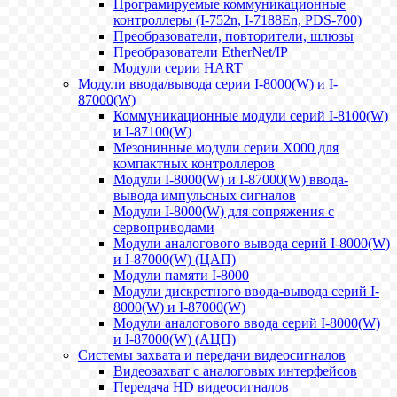
Програмируемые коммуникационные
контроллеры (I-752n, I-7188En, PDS-700)
Преобразователи, повторители, шлюзы
Преобразователи EtherNet/IP
Модули серии HART
Модули ввода/вывода серии I-8000(W) и I-
87000(W)
Коммуникационные модули серий I-8100(W)
и I-87100(W)
Мезонинные модули серии X000 для
компактных контроллеров
Модули I-8000(W) и I-87000(W) ввода-
вывода импульсных сигналов
Модули I-8000(W) для сопряжения с
сервоприводами
Модули аналогового вывода серий I-8000(W)
и I-87000(W) (ЦАП)
Модули памяти I-8000
Модули дискретного ввода-вывода серий I-
8000(W) и I-87000(W)
Модули аналогового ввода серий I-8000(W)
и I-87000(W) (АЦП)
Системы захвата и передачи видеосигналов
Видеозахват с аналоговых интерфейсов
Передача HD видеосигналов