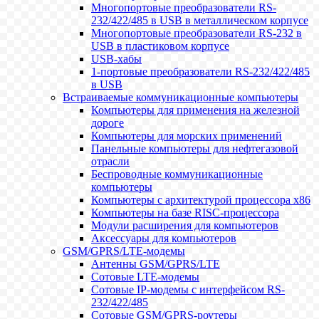
Многопортовые преобразователи RS-
232/422/485 в USB в металлическом корпусе
Многопортовые преобразователи RS-232 в
USB в пластиковом корпусе
USB-хабы
1-портовые преобразователи RS-232/422/485
в USB
Встраиваемые коммуникационные компьютеры
Компьютеры для применения на железной
дороге
Компьютеры для морских применений
Панельные компьютеры для нефтегазовой
отрасли
Беспроводные коммуникационные
компьютеры
Компьютеры с архитектурой процессора x86
Компьютеры на базе RISC-процессора
Модули расширения для компьютеров
Аксессуары для компьютеров
GSM/GPRS/LTE-модемы
Антенны GSM/GPRS/LTE
Сотовые LTE-модемы
Сотовые IP-модемы с интерфейсом RS-
232/422/485
Сотовые GSM/GPRS-роутеры