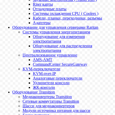
Riser карты
Отладочные платы
Системы охлаждения CPU ( Coolers )
Кабели, планки, переходники, разъемы
Адаптеры
Оборудование для управления серверами Raritan
Системы управления энергопитанием
Оборудование для измерения
электропитания
Оборудование для распределения
электропитания
Централизованное управление
AMS-AMT
CommandCenter SecureGateway
KVM-переключатели
KVM-over-IP
Аналоговые переключатели
Удлинители консоли
ЖК-консоли
Оборудование Transition
Медиаконвертеры Transition
Сетевые коммутаторы Transition
Шасси для медиаконвертеров
Модули источника питания для шасси