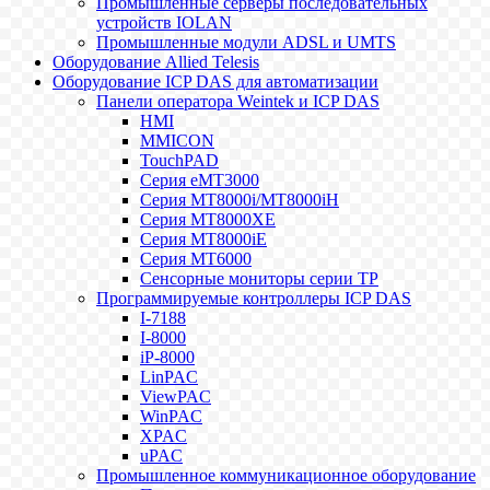
Промышленные серверы последовательных
устройств IOLAN
Промышленные модули ADSL и UMTS
Оборудование Allied Telesis
Оборудование ICP DAS для автоматизации
Панели оператора Weintek и ICP DAS
HMI
MMICON
TouchPAD
Серия eMT3000
Серия MT8000i/MT8000iH
Серия MT8000XE
Серия MT8000iE
Серия MT6000
Сенсорные мониторы серии TP
Программируемые контроллеры ICP DAS
I-7188
I-8000
iP-8000
LinPAC
ViewPAC
WinPAC
XPAC
uPAC
Промышленное коммуникационное оборудование