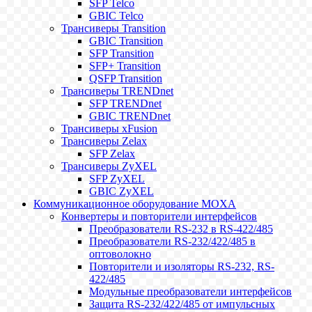
SFP Telco
GBIC Telco
Трансиверы Transition
GBIC Transition
SFP Transition
SFP+ Transition
QSFP Transition
Трансиверы TRENDnet
SFP TRENDnet
GBIC TRENDnet
Трансиверы xFusion
Трансиверы Zelax
SFP Zelax
Трансиверы ZyXEL
SFP ZyXEL
GBIC ZyXEL
Коммуникационное оборудование MOXA
Конвертеры и повторители интерфейсов
Преобразователи RS-232 в RS-422/485
Преобразователи RS-232/422/485 в
оптоволокно
Повторители и изоляторы RS-232, RS-
422/485
Модульные преобразователи интерфейсов
Защита RS-232/422/485 от импульсных