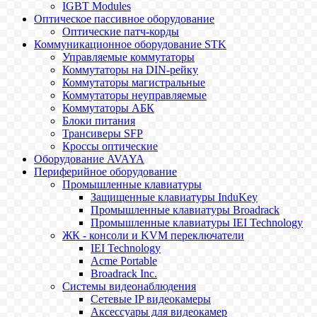
IGBT Modules
Оптическое пассивное оборудование
Оптические патч-корды
Коммуникационное оборудование STK
Управляемые коммутаторы
Коммутаторы на DIN-рейку
Коммутаторы магистральные
Коммутаторы неуправляемые
Коммутаторы АБК
Блоки питания
Трансиверы SFP
Кроссы оптические
Оборудование AVAYA
Периферийное оборудование
Промышленные клавиатуры
Защищенные клавиатуры InduKey
Промышленные клавиатуры Broadrack
Промышленные клавиатуры IEI Technology
ЖК - консоли и KVM переключатели
IEI Technology
Acme Portable
Broadrack Inc.
Системы видеонаблюдения
Сетевые IP видеокамеры
Аксессуары для видеокамер