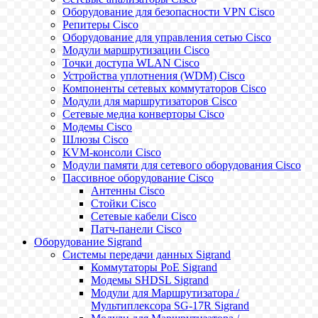
Оборудование для безопасности VPN Cisco
Репитеры Cisco
Оборудование для управления сетью Cisco
Модули маршрутизации Cisco
Точки доступа WLAN Cisco
Устройства уплотнения (WDM) Cisco
Компоненты сетевых коммутаторов Cisco
Модули для маршрутизаторов Cisco
Сетевые медиа конверторы Cisco
Модемы Cisco
Шлюзы Cisco
KVM-консоли Cisco
Модули памяти для сетевого оборудования Cisco
Пассивное оборудование Cisco
Антенны Cisco
Стойки Cisco
Сетевые кабели Cisco
Патч-панели Cisco
Оборудование Sigrand
Системы передачи данных Sigrand
Коммутаторы PoE Sigrand
Модемы SHDSL Sigrand
Модули для Маршрутизатора /
Мультиплексора SG-17R Sigrand