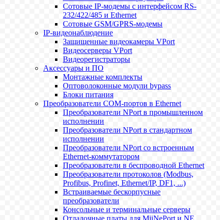
Сотовые IP-модемы с интерфейсом RS-
232/422/485 и Ethernet
Сотовые GSM/GPRS-модемы
IP-видеонаблюдение
Защищенные видеокамеры VPort
Видеосерверы VPort
Видеорегистраторы
Аксессуары и ПО
Монтажные комплекты
Оптоволоконные модули bypass
Блоки питания
Преобразователи COM-портов в Ethernet
Преобразователи NPort в промышленном
исполнении
Преобразователи NPort в стандартном
исполнении
Преобразователи NPort со встроенным
Ethernet-коммутатором
Преобразователи в беспроводной Ethernet
Преобразователи протоколов (Modbus,
Profibus, Profinet, Ethernet/IP, DF1, ...)
Встраиваемые бескорпусные
преобразователи
Консольные и терминальные серверы
Отладочные платы для MiiNePort и NE