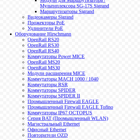
Модули для Маршрутизатора /
Мультиплексора SG-17S Sigrand
Маршрутизаторы Sigrand
Видеокамеры Sigrand
Прожекторы PoE
Удлинители PoE
Оборудование Hirschmann
OpenRail RS20
OpenRail RS30
OpenRail RS40
Коммутаторы Power MICE
OpenRail MS20
OpenRail MS30
Модули расширения MICE
Коммутаторы MACH 1000 / 1040
Коммутаторы RSR
Коммутаторы SPIDER
Коммутаторы SPIDER II
Промышленный Firewall EAGLE
Промышленный Firewall EAGLE Tofino
Коммутаторы IP67 OCTOPUS
Серия BAT (Промышленный WLAN)
Магистральный Ethernet
Офисный Ethernet
Повторители OZD