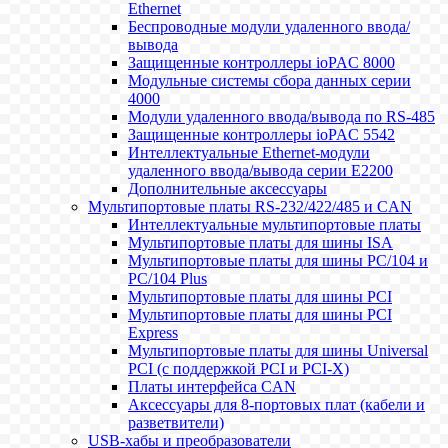
Ethernet
Беспроводные модули удаленного ввода/
вывода
Защищенные контроллеры ioPAC 8000
Модульные системы сбора данных серии
4000
Модули удаленного ввода/вывода по RS-485
Защищенные контроллеры ioPAC 5542
Интеллектуальные Ethernet-модули
удаленного ввода/вывода серии E2200
Дополнительные аксессуары
Мультипортовые платы RS-232/422/485 и CAN
Интеллектуальные мультипортовые платы
Мультипортовые платы для шины ISA
Мультипортовые платы для шины PC/104 и
PC/104 Plus
Мультипортовые платы для шины PCI
Мультипортовые платы для шины PCI
Express
Мультипортовые платы для шины Universal
PCI (с поддержкой PCI и PCI-X)
Платы интерфейса CAN
Аксессуары для 8-портовых плат (кабели и
разветвители)
USB-хабы и преобразователи