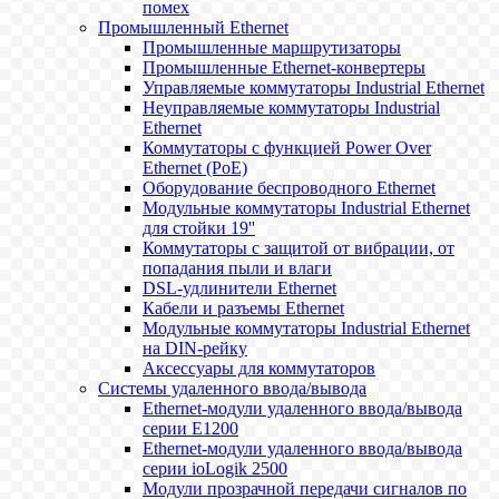
помех
Промышленный Ethernet
Промышленные маршрутизаторы
Промышленные Ethernet-конвертеры
Управляемые коммутаторы Industrial Ethernet
Неуправляемые коммутаторы Industrial
Ethernet
Коммутаторы с функцией Power Over
Ethernet (PoE)
Оборудование беспроводного Ethernet
Модульные коммутаторы Industrial Ethernet
для стойки 19''
Коммутаторы с защитой от вибрации, от
попадания пыли и влаги
DSL-удлинители Ethernet
Кабели и разъемы Ethernet
Модульные коммутаторы Industrial Ethernet
на DIN-рейку
Аксессуары для коммутаторов
Системы удаленного ввода/вывода
Ethernet-модули удаленного ввода/вывода
серии E1200
Ethernet-модули удаленного ввода/вывода
серии ioLogik 2500
Модули прозрачной передачи сигналов по