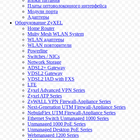
Блоки питания
Платы оптоволоконного интерфейса
Модули порта
Адаптеры
Оборудование ZyXEL
Home Router
Multy Mesh WLAN System
WLAN адаптеры
WLAN повторители
Powerline
Switches / NICs
Network Storage
ADSL2+ Gateway
VDSL2 Gateway
VDSL2 IAD with FXS
LTE
Zyxel Advanced VPN Series
Zyxel ATP Series
ZyWALL VPN Firewall-Appliance Series
Next-Generation UTM Firewall-Appliance Series
NebulaFlex UTM Firewall-Appliance Series
Ethernet Switch Unmanaged 1000 Series
Unmanaged 1000 PoE Series
Unmanaged Desktop PoE Series
Webmanaged 1200 Series