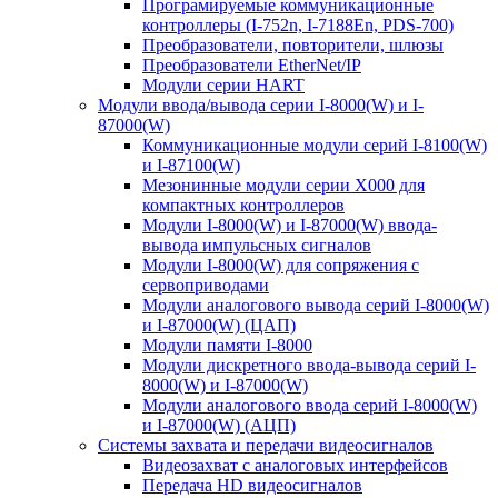
Програмируемые коммуникационные
контроллеры (I-752n, I-7188En, PDS-700)
Преобразователи, повторители, шлюзы
Преобразователи EtherNet/IP
Модули серии HART
Модули ввода/вывода серии I-8000(W) и I-
87000(W)
Коммуникационные модули серий I-8100(W)
и I-87100(W)
Мезонинные модули серии X000 для
компактных контроллеров
Модули I-8000(W) и I-87000(W) ввода-
вывода импульсных сигналов
Модули I-8000(W) для сопряжения с
сервоприводами
Модули аналогового вывода серий I-8000(W)
и I-87000(W) (ЦАП)
Модули памяти I-8000
Модули дискретного ввода-вывода серий I-
8000(W) и I-87000(W)
Модули аналогового ввода серий I-8000(W)
и I-87000(W) (АЦП)
Системы захвата и передачи видеосигналов
Видеозахват с аналоговых интерфейсов
Передача HD видеосигналов