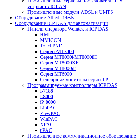
Промышленные серверы последовательных
устройств IOLAN
Промышленные модули ADSL и UMTS
Оборудование Allied Telesis
Оборудование ICP DAS для автоматизации
Панели оператора Weintek и ICP DAS
HMI
MMICON
TouchPAD
Серия eMT3000
Серия MT8000i/MT8000iH
Серия MT8000XE
Серия MT8000iE
Серия MT6000
Сенсорные мониторы серии TP
Программируемые контроллеры ICP DAS
I-7188
I-8000
iP-8000
LinPAC
ViewPAC
WinPAC
XPAC
uPAC
Промышленное коммуникационное оборудование