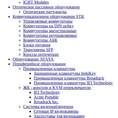
IGBT Modules
Оптическое пассивное оборудование
Оптические патч-корды
Коммуникационное оборудование STK
Управляемые коммутаторы
Коммутаторы на DIN-рейку
Коммутаторы магистральные
Коммутаторы неуправляемые
Коммутаторы АБК
Блоки питания
Трансиверы SFP
Кроссы оптические
Оборудование AVAYA
Периферийное оборудование
Промышленные клавиатуры
Защищенные клавиатуры InduKey
Промышленные клавиатуры Broadrack
Промышленные клавиатуры IEI Technology
ЖК - консоли и KVM переключатели
IEI Technology
Acme Portable
Broadrack Inc.
Системы видеонаблюдения
Сетевые IP видеокамеры
Аксессуары для видеокамер