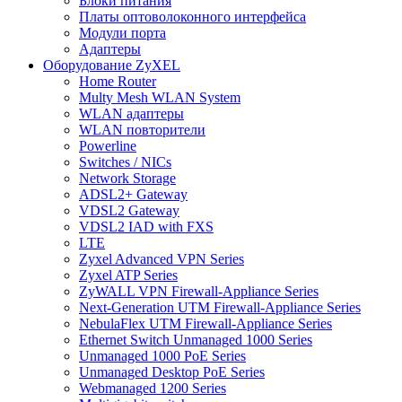
Блоки питания
Платы оптоволоконного интерфейса
Модули порта
Адаптеры
Оборудование ZyXEL
Home Router
Multy Mesh WLAN System
WLAN адаптеры
WLAN повторители
Powerline
Switches / NICs
Network Storage
ADSL2+ Gateway
VDSL2 Gateway
VDSL2 IAD with FXS
LTE
Zyxel Advanced VPN Series
Zyxel ATP Series
ZyWALL VPN Firewall-Appliance Series
Next-Generation UTM Firewall-Appliance Series
NebulaFlex UTM Firewall-Appliance Series
Ethernet Switch Unmanaged 1000 Series
Unmanaged 1000 PoE Series
Unmanaged Desktop PoE Series
Webmanaged 1200 Series