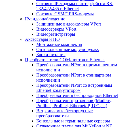
Сотовые IP-модемы с интерфейсом RS-
232/422/485 и Ethernet
Сотовые GSM/GPRS-модемы
IP-видеонаблюдение
Защищенные видеокамеры VPort
Видеосерверы VPort
Видеорегистраторы
Аксессуары и ПО
Монтажные комплекты
Оптоволоконные модули bypass
Блоки питания
Преобразователи COM-портов в Ethernet
Преобразователи NPort в промышленном
исполнении
Преобразователи NPort в стандартном
исполнении
Преобразователи NPort со встроенным
Ethernet-коммутатором
Преобразователи в беспроводной Ethernet
Преобразователи протоколов (Modbus,
Profibus, Profinet, Ethernet/IP, DF1, ...)
Встраиваемые бескорпусные
преобразователи
Консольные и терминальные серверы
Отладочные платы для MiiNePort и NE