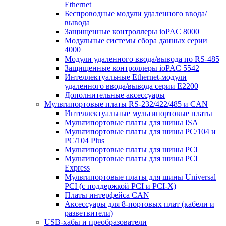
Ethernet
Беспроводные модули удаленного ввода/
вывода
Защищенные контроллеры ioPAC 8000
Модульные системы сбора данных серии
4000
Модули удаленного ввода/вывода по RS-485
Защищенные контроллеры ioPAC 5542
Интеллектуальные Ethernet-модули
удаленного ввода/вывода серии E2200
Дополнительные аксессуары
Мультипортовые платы RS-232/422/485 и CAN
Интеллектуальные мультипортовые платы
Мультипортовые платы для шины ISA
Мультипортовые платы для шины PC/104 и
PC/104 Plus
Мультипортовые платы для шины PCI
Мультипортовые платы для шины PCI
Express
Мультипортовые платы для шины Universal
PCI (с поддержкой PCI и PCI-X)
Платы интерфейса CAN
Аксессуары для 8-портовых плат (кабели и
разветвители)
USB-хабы и преобразователи