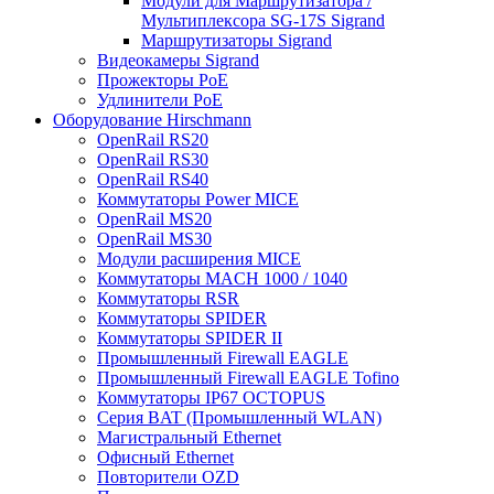
Модули для Маршрутизатора /
Мультиплексора SG-17S Sigrand
Маршрутизаторы Sigrand
Видеокамеры Sigrand
Прожекторы PoE
Удлинители PoE
Оборудование Hirschmann
OpenRail RS20
OpenRail RS30
OpenRail RS40
Коммутаторы Power MICE
OpenRail MS20
OpenRail MS30
Модули расширения MICE
Коммутаторы MACH 1000 / 1040
Коммутаторы RSR
Коммутаторы SPIDER
Коммутаторы SPIDER II
Промышленный Firewall EAGLE
Промышленный Firewall EAGLE Tofino
Коммутаторы IP67 OCTOPUS
Серия BAT (Промышленный WLAN)
Магистральный Ethernet
Офисный Ethernet
Повторители OZD