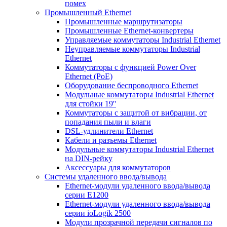
помех
Промышленный Ethernet
Промышленные маршрутизаторы
Промышленные Ethernet-конвертеры
Управляемые коммутаторы Industrial Ethernet
Неуправляемые коммутаторы Industrial
Ethernet
Коммутаторы с функцией Power Over
Ethernet (PoE)
Оборудование беспроводного Ethernet
Модульные коммутаторы Industrial Ethernet
для стойки 19''
Коммутаторы с защитой от вибрации, от
попадания пыли и влаги
DSL-удлинители Ethernet
Кабели и разъемы Ethernet
Модульные коммутаторы Industrial Ethernet
на DIN-рейку
Аксессуары для коммутаторов
Системы удаленного ввода/вывода
Ethernet-модули удаленного ввода/вывода
серии E1200
Ethernet-модули удаленного ввода/вывода
серии ioLogik 2500
Модули прозрачной передачи сигналов по