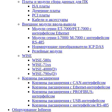
Платы и модули сбора данных для ПК
ISA платы
Дочерние платы
PCI платы
Кабели и аксессуары
Внешние модули ввода-вывода
Модули серии ET-7000/PET-7000 с
интерфейсом Ethernet
Модули серии I-7000/ M-7000 с интерфейсом
RS-485
Нормирующие преобразователи ICP DAS
Релейные модули
WISE
WISE-580x
WISE-71xx
WISE-4000(D)
WISE-790x(D)
Корзины расширения
Корзины расширения с CAN-интерфейсом
Корзины расширения с Ethernet-интерфейсом
Корзины расширения с PROFIBUS-
интерфейсом
Корзины расширения с USB-интерфейсом
Корзины расширения с интерфейсом RS-485
Оборудование Infineon