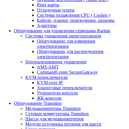
Riser карты
Отладочные платы
Системы охлаждения CPU ( Coolers )
Кабели, планки, переходники, разъемы
Адаптеры
Оборудование для управления серверами Raritan
Системы управления энергопитанием
Оборудование для измерения
электропитания
Оборудование для распределения
электропитания
Централизованное управление
AMS-AMT
CommandCenter SecureGateway
KVM-переключатели
KVM-over-IP
Аналоговые переключатели
Удлинители консоли
ЖК-консоли
Оборудование Transition
Медиаконвертеры Transition
Сетевые коммутаторы Transition
Шасси для медиаконвертеров
Модули источника питания для шасси