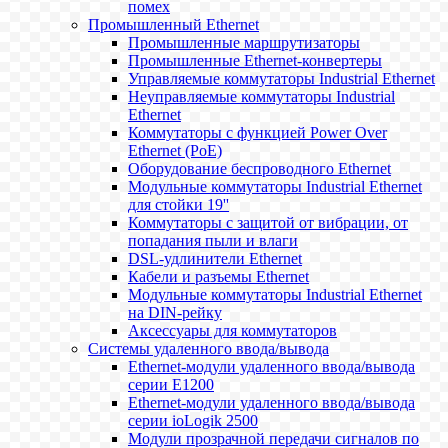
помех
Промышленный Ethernet
Промышленные маршрутизаторы
Промышленные Ethernet-конвертеры
Управляемые коммутаторы Industrial Ethernet
Неуправляемые коммутаторы Industrial
Ethernet
Коммутаторы с функцией Power Over
Ethernet (PoE)
Оборудование беспроводного Ethernet
Модульные коммутаторы Industrial Ethernet
для стойки 19''
Коммутаторы с защитой от вибрации, от
попадания пыли и влаги
DSL-удлинители Ethernet
Кабели и разъемы Ethernet
Модульные коммутаторы Industrial Ethernet
на DIN-рейку
Аксессуары для коммутаторов
Системы удаленного ввода/вывода
Ethernet-модули удаленного ввода/вывода
серии E1200
Ethernet-модули удаленного ввода/вывода
серии ioLogik 2500
Модули прозрачной передачи сигналов по