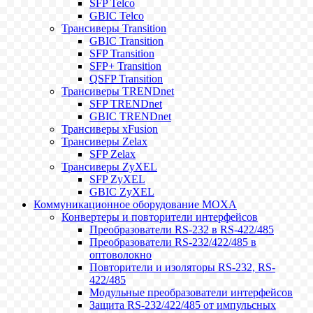
SFP Telco
GBIC Telco
Трансиверы Transition
GBIC Transition
SFP Transition
SFP+ Transition
QSFP Transition
Трансиверы TRENDnet
SFP TRENDnet
GBIC TRENDnet
Трансиверы xFusion
Трансиверы Zelax
SFP Zelax
Трансиверы ZyXEL
SFP ZyXEL
GBIC ZyXEL
Коммуникационное оборудование MOXA
Конвертеры и повторители интерфейсов
Преобразователи RS-232 в RS-422/485
Преобразователи RS-232/422/485 в
оптоволокно
Повторители и изоляторы RS-232, RS-
422/485
Модульные преобразователи интерфейсов
Защита RS-232/422/485 от импульсных