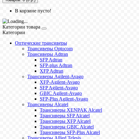
В корзине пусто!
Категории товара
Категории
Оптические трансиверы
Трансиверы Optocom
Трансиверы Adtran
SFP Adtran
SFP-plus Adtran
XFP Adtran
Трансиверы Agilent-Avago
XFP-Agilent-Avago
SFP Agilent-Avago
GBIC Agilent-Avago
SFP-Plus Agilent-Avago
Трансиверы Alcatel
Трансиверы XENPAK Alcatel
Трансиверы SFP Alcatel
Трансиверы XFP Alcatel
Трансиверы GBIC Alcatel
Трансиверы SFP-Plus Alcatel
Трансиверы Allied Telesis