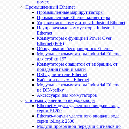
помех
Промышленный Ethernet
Промышленные маршрутизаторы
Промышленные Ethernet-конвертеры
Управляемые коммутаторы Industrial Ethernet
Неуправляемые коммутаторы Industrial
Ethernet
Коммутаторы с функцией Power Over
Ethernet (PoE)
Оборудование беспроводного Ethernet
Модульные коммутаторы Industrial Ethernet
для стойки 19''
Коммутаторы с защитой от вибрации, от
попадания пыли и влаги
DSL-удлинители Ethernet
Кабели и разъемы Ethernet
Модульные коммутаторы Industrial Ethernet
на DIN-рейку
Аксессуары для коммутаторов
Системы удаленного ввода/вывода
Ethernet-модули удаленного ввода/вывода
серии E1200
Ethernet-модули удаленного ввода/вывода
серии ioLogik 2500
Модули прозрачной передачи сигналов по