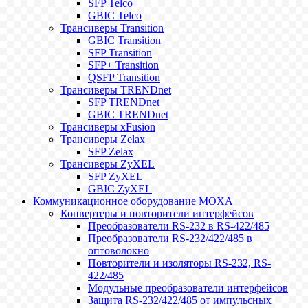
SFP Telco
GBIC Telco
Трансиверы Transition
GBIC Transition
SFP Transition
SFP+ Transition
QSFP Transition
Трансиверы TRENDnet
SFP TRENDnet
GBIC TRENDnet
Трансиверы xFusion
Трансиверы Zelax
SFP Zelax
Трансиверы ZyXEL
SFP ZyXEL
GBIC ZyXEL
Коммуникационное оборудование MOXA
Конвертеры и повторители интерфейсов
Преобразователи RS-232 в RS-422/485
Преобразователи RS-232/422/485 в
оптоволокно
Повторители и изоляторы RS-232, RS-
422/485
Модульные преобразователи интерфейсов
Защита RS-232/422/485 от импульсных