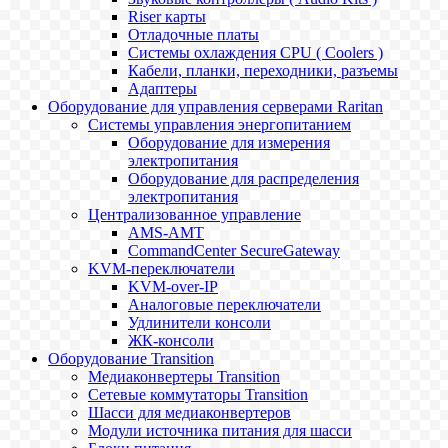
Riser карты
Отладочные платы
Системы охлаждения CPU ( Coolers )
Кабели, планки, переходники, разъемы
Адаптеры
Оборудование для управления серверами Raritan
Системы управления энергопитанием
Оборудование для измерения
электропитания
Оборудование для распределения
электропитания
Централизованное управление
AMS-AMT
CommandCenter SecureGateway
KVM-переключатели
KVM-over-IP
Аналоговые переключатели
Удлинители консоли
ЖК-консоли
Оборудование Transition
Медиаконвертеры Transition
Сетевые коммутаторы Transition
Шасси для медиаконвертеров
Модули источника питания для шасси