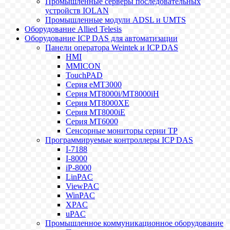
Промышленные серверы последовательных
устройств IOLAN
Промышленные модули ADSL и UMTS
Оборудование Allied Telesis
Оборудование ICP DAS для автоматизации
Панели оператора Weintek и ICP DAS
HMI
MMICON
TouchPAD
Серия eMT3000
Серия MT8000i/MT8000iH
Серия MT8000XE
Серия MT8000iE
Серия MT6000
Сенсорные мониторы серии TP
Программируемые контроллеры ICP DAS
I-7188
I-8000
iP-8000
LinPAC
ViewPAC
WinPAC
XPAC
uPAC
Промышленное коммуникационное оборудование