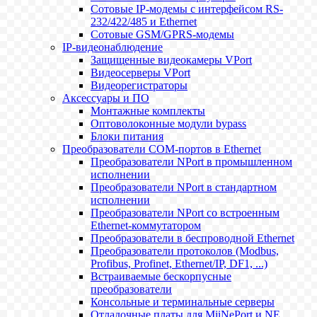
Сотовые IP-модемы с интерфейсом RS-
232/422/485 и Ethernet
Сотовые GSM/GPRS-модемы
IP-видеонаблюдение
Защищенные видеокамеры VPort
Видеосерверы VPort
Видеорегистраторы
Аксессуары и ПО
Монтажные комплекты
Оптоволоконные модули bypass
Блоки питания
Преобразователи COM-портов в Ethernet
Преобразователи NPort в промышленном
исполнении
Преобразователи NPort в стандартном
исполнении
Преобразователи NPort со встроенным
Ethernet-коммутатором
Преобразователи в беспроводной Ethernet
Преобразователи протоколов (Modbus,
Profibus, Profinet, Ethernet/IP, DF1, ...)
Встраиваемые бескорпусные
преобразователи
Консольные и терминальные серверы
Отладочные платы для MiiNePort и NE