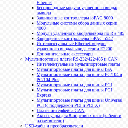
Ethernet
Беспроводные модули удаленного ввода/
вывода
Защищенные контроллеры ioPAC 8000
Модульные системы сбора данных серии
4000
Модули удаленного ввода/вывода по RS-485
Защищенные контроллеры ioPAC 5542
Интеллектуальные Ethernet-модули
удаленного ввода/вывода серии E2200
Дополнительные аксессуары
Мультипортовые платы RS-232/422/485 и CAN
Интеллектуальные мультипортовые платы
Мультипортовые платы для шины ISA
Мультипортовые платы для шины PC/104 и
PC/104 Plus
Мультипортовые платы для шины PCI
Мультипортовые платы для шины PCI
Express
Мультипортовые платы для шины Universal
PCI (с поддержкой PCI и PCI-X)
Платы интерфейса CAN
Аксессуары для 8-портовых плат (кабели и
разветвители)
USB-хабы и преобразователи