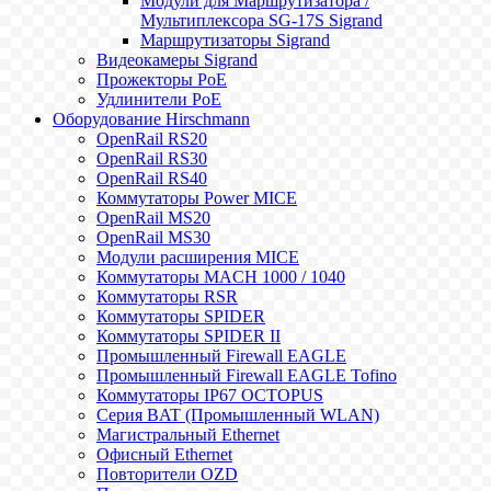
Модули для Маршрутизатора /
Мультиплексора SG-17S Sigrand
Маршрутизаторы Sigrand
Видеокамеры Sigrand
Прожекторы PoE
Удлинители PoE
Оборудование Hirschmann
OpenRail RS20
OpenRail RS30
OpenRail RS40
Коммутаторы Power MICE
OpenRail MS20
OpenRail MS30
Модули расширения MICE
Коммутаторы MACH 1000 / 1040
Коммутаторы RSR
Коммутаторы SPIDER
Коммутаторы SPIDER II
Промышленный Firewall EAGLE
Промышленный Firewall EAGLE Tofino
Коммутаторы IP67 OCTOPUS
Серия BAT (Промышленный WLAN)
Магистральный Ethernet
Офисный Ethernet
Повторители OZD