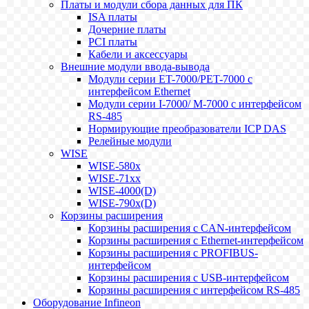
Платы и модули сбора данных для ПК
ISA платы
Дочерние платы
PCI платы
Кабели и аксессуары
Внешние модули ввода-вывода
Модули серии ET-7000/PET-7000 с
интерфейсом Ethernet
Модули серии I-7000/ M-7000 с интерфейсом
RS-485
Нормирующие преобразователи ICP DAS
Релейные модули
WISE
WISE-580x
WISE-71xx
WISE-4000(D)
WISE-790x(D)
Корзины расширения
Корзины расширения с CAN-интерфейсом
Корзины расширения с Ethernet-интерфейсом
Корзины расширения с PROFIBUS-
интерфейсом
Корзины расширения с USB-интерфейсом
Корзины расширения с интерфейсом RS-485
Оборудование Infineon