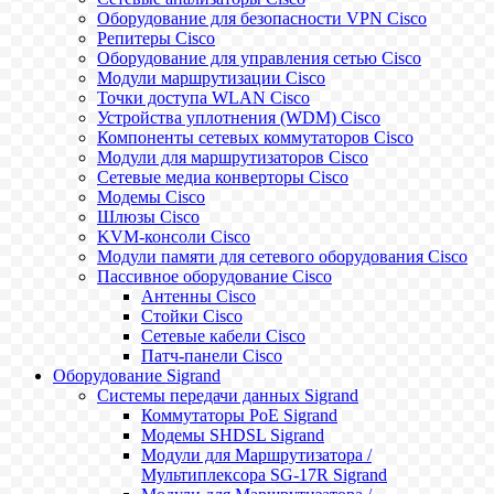
Оборудование для безопасности VPN Cisco
Репитеры Cisco
Оборудование для управления сетью Cisco
Модули маршрутизации Cisco
Точки доступа WLAN Cisco
Устройства уплотнения (WDM) Cisco
Компоненты сетевых коммутаторов Cisco
Модули для маршрутизаторов Cisco
Сетевые медиа конверторы Cisco
Модемы Cisco
Шлюзы Cisco
KVM-консоли Cisco
Модули памяти для сетевого оборудования Cisco
Пассивное оборудование Cisco
Антенны Cisco
Стойки Cisco
Сетевые кабели Cisco
Патч-панели Cisco
Оборудование Sigrand
Системы передачи данных Sigrand
Коммутаторы PoE Sigrand
Модемы SHDSL Sigrand
Модули для Маршрутизатора /
Мультиплексора SG-17R Sigrand