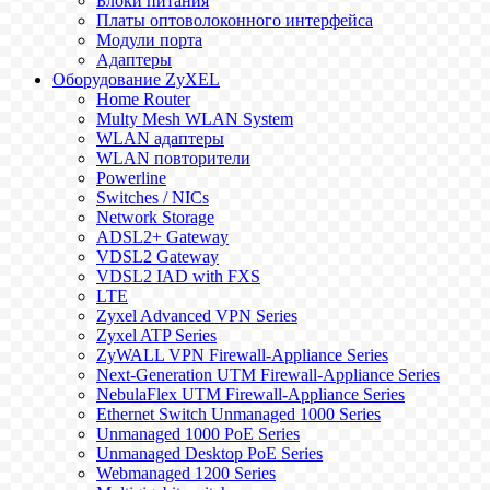
Блоки питания
Платы оптоволоконного интерфейса
Модули порта
Адаптеры
Оборудование ZyXEL
Home Router
Multy Mesh WLAN System
WLAN адаптеры
WLAN повторители
Powerline
Switches / NICs
Network Storage
ADSL2+ Gateway
VDSL2 Gateway
VDSL2 IAD with FXS
LTE
Zyxel Advanced VPN Series
Zyxel ATP Series
ZyWALL VPN Firewall-Appliance Series
Next-Generation UTM Firewall-Appliance Series
NebulaFlex UTM Firewall-Appliance Series
Ethernet Switch Unmanaged 1000 Series
Unmanaged 1000 PoE Series
Unmanaged Desktop PoE Series
Webmanaged 1200 Series