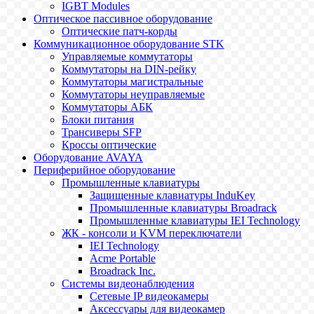
IGBT Modules
Оптическое пассивное оборудование
Оптические патч-корды
Коммуникационное оборудование STK
Управляемые коммутаторы
Коммутаторы на DIN-рейку
Коммутаторы магистральные
Коммутаторы неуправляемые
Коммутаторы АБК
Блоки питания
Трансиверы SFP
Кроссы оптические
Оборудование AVAYA
Периферийное оборудование
Промышленные клавиатуры
Защищенные клавиатуры InduKey
Промышленные клавиатуры Broadrack
Промышленные клавиатуры IEI Technology
ЖК - консоли и KVM переключатели
IEI Technology
Acme Portable
Broadrack Inc.
Системы видеонаблюдения
Сетевые IP видеокамеры
Аксессуары для видеокамер