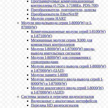
Програмируемые коммуникационные
контроллеры (I-752n, I-7188En, PDS-700)
Преобразователи, повторители, шлюзы
Преобразователи EtherNet/IP
Модули серии HART
Модули ввода/вывода серии I-8000(W) и I-
87000(W)
Коммуникационные модули серий I-8100(W)
и I-87100(W)
Мезонинные модули серии X000 для
компактных контроллеров
Модули I-8000(W) и I-87000(W) ввода-
вывода импульсных сигналов
Модули I-8000(W) для сопряжения с
сервоприводами
Модули аналогового вывода серий I-8000(W)
и I-87000(W) (ЦАП)
Модули памяти I-8000
Модули дискретного ввода-вывода серий I-
8000(W) и I-87000(W)
Модули аналогового ввода серий I-8000(W)
и I-87000(W) (АЦП)
Системы захвата и передачи видеосигналов
Видеозахват с аналоговых интерфейсов
Передача HD видеосигналов