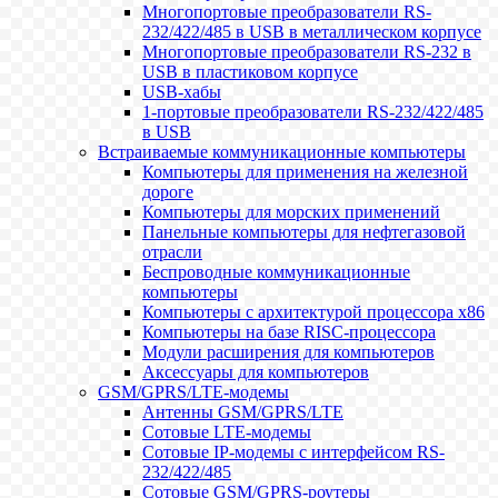
Многопортовые преобразователи RS-
232/422/485 в USB в металлическом корпусе
Многопортовые преобразователи RS-232 в
USB в пластиковом корпусе
USB-хабы
1-портовые преобразователи RS-232/422/485
в USB
Встраиваемые коммуникационные компьютеры
Компьютеры для применения на железной
дороге
Компьютеры для морских применений
Панельные компьютеры для нефтегазовой
отрасли
Беспроводные коммуникационные
компьютеры
Компьютеры с архитектурой процессора x86
Компьютеры на базе RISC-процессора
Модули расширения для компьютеров
Аксессуары для компьютеров
GSM/GPRS/LTE-модемы
Антенны GSM/GPRS/LTE
Сотовые LTE-модемы
Сотовые IP-модемы с интерфейсом RS-
232/422/485
Сотовые GSM/GPRS-роутеры