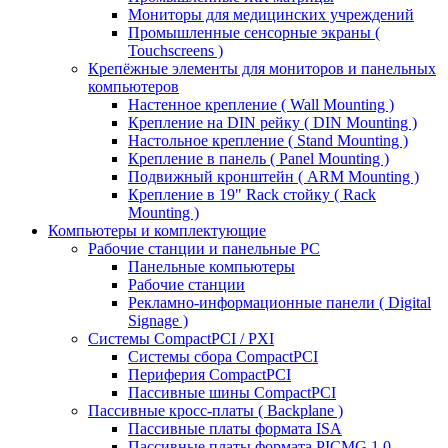
Мониторы для медицинских учреждений
Промышленные сенсорные экраны (
Touchscreens )
Крепёжные элементы для мониторов и панельных
компьютеров
Настенное крепление ( Wall Mounting )
Крепление на DIN рейку ( DIN Mounting )
Настольное крепление ( Stand Mounting )
Крепление в панель ( Panel Mounting )
Подвижный кронштейн ( ARM Mounting )
Крепление в 19" Rack стойку ( Rack
Mounting )
Компьютеры и комплектующие
Рабочие станции и панельные РС
Панельные компьютеры
Рабочие станции
Рекламно-информационные панели ( Digital
Signage )
Системы CompactPCI / PXI
Системы сбора CompactPCI
Периферия CompactPCI
Пассивные шины CompactPCI
Пассивные кросс-платы ( Backplane )
Пассивные платы формата ISA
Пассивные платы формата PICMG 1.0