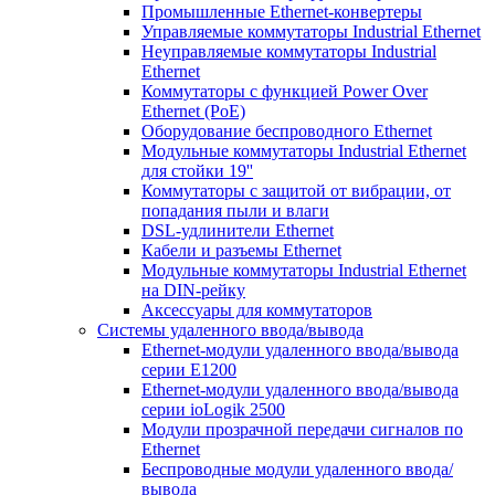
Промышленные Ethernet-конвертеры
Управляемые коммутаторы Industrial Ethernet
Неуправляемые коммутаторы Industrial
Ethernet
Коммутаторы с функцией Power Over
Ethernet (PoE)
Оборудование беспроводного Ethernet
Модульные коммутаторы Industrial Ethernet
для стойки 19''
Коммутаторы с защитой от вибрации, от
попадания пыли и влаги
DSL-удлинители Ethernet
Кабели и разъемы Ethernet
Модульные коммутаторы Industrial Ethernet
на DIN-рейку
Аксессуары для коммутаторов
Системы удаленного ввода/вывода
Ethernet-модули удаленного ввода/вывода
серии E1200
Ethernet-модули удаленного ввода/вывода
серии ioLogik 2500
Модули прозрачной передачи сигналов по
Ethernet
Беспроводные модули удаленного ввода/
вывода