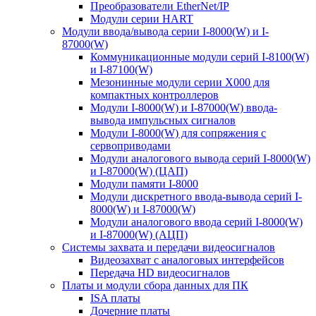
Преобразователи EtherNet/IP
Модули серии HART
Модули ввода/вывода серии I-8000(W) и I-
87000(W)
Коммуникационные модули серий I-8100(W)
и I-87100(W)
Мезонинные модули серии X000 для
компактных контроллеров
Модули I-8000(W) и I-87000(W) ввода-
вывода импульсных сигналов
Модули I-8000(W) для сопряжения с
сервоприводами
Модули аналогового вывода серий I-8000(W)
и I-87000(W) (ЦАП)
Модули памяти I-8000
Модули дискретного ввода-вывода серий I-
8000(W) и I-87000(W)
Модули аналогового ввода серий I-8000(W)
и I-87000(W) (АЦП)
Системы захвата и передачи видеосигналов
Видеозахват с аналоговых интерфейсов
Передача HD видеосигналов
Платы и модули сбора данных для ПК
ISA платы
Дочерние платы