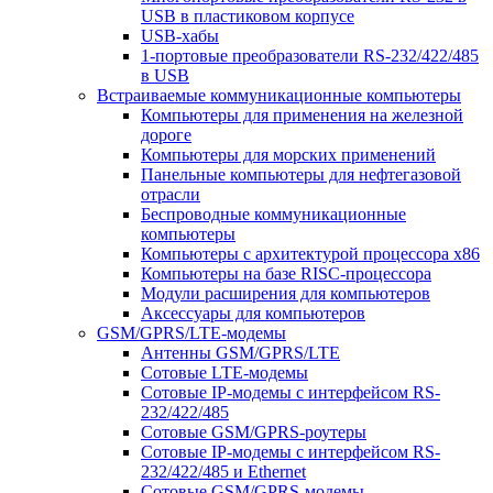
USB в пластиковом корпусе
USB-хабы
1-портовые преобразователи RS-232/422/485
в USB
Встраиваемые коммуникационные компьютеры
Компьютеры для применения на железной
дороге
Компьютеры для морских применений
Панельные компьютеры для нефтегазовой
отрасли
Беспроводные коммуникационные
компьютеры
Компьютеры с архитектурой процессора x86
Компьютеры на базе RISC-процессора
Модули расширения для компьютеров
Аксессуары для компьютеров
GSM/GPRS/LTE-модемы
Антенны GSM/GPRS/LTE
Сотовые LTE-модемы
Сотовые IP-модемы с интерфейсом RS-
232/422/485
Сотовые GSM/GPRS-роутеры
Сотовые IP-модемы с интерфейсом RS-
232/422/485 и Ethernet
Сотовые GSM/GPRS-модемы