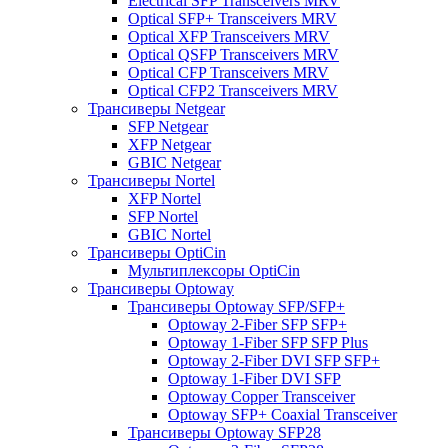
Electrical SFP Transceivers MRV
Optical SFP+ Transceivers MRV
Optical XFP Transceivers MRV
Optical QSFP Transceivers MRV
Optical CFP Transceivers MRV
Optical CFP2 Transceivers MRV
Трансиверы Netgear
SFP Netgear
XFP Netgear
GBIC Netgear
Трансиверы Nortel
XFP Nortel
SFP Nortel
GBIC Nortel
Трансиверы OptiCin
Мультиплексоры OptiCin
Трансиверы Optoway
Трансиверы Optoway SFP/SFP+
Optoway 2-Fiber SFP SFP+
Optoway 1-Fiber SFP SFP Plus
Optoway 2-Fiber DVI SFP SFP+
Optoway 1-Fiber DVI SFP
Optoway Copper Transceiver
Optoway SFP+ Coaxial Transceiver
Трансиверы Optoway SFP28