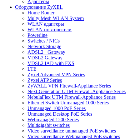
Адаптеры
Оборудование ZyXEL
Home Router
Multy Mesh WLAN System
WLAN адаптеры
WLAN повторители
Powerline
Switches / NICs
Network Storage
ADSL2+ Gateway
VDSL2 Gateway
VDSL2 IAD with FXS
LTE
Zyxel Advanced VPN Series
Zyxel ATP Series
ZyWALL VPN Firewall-Appliance Series
Next-Generation UTM Firewall-Appliance Series
NebulaFlex UTM Firewall-Appliance Series
Ethernet Switch Unmanaged 1000 Series
Unmanaged 1000 PoE Series
Unmanaged Desktop PoE Series
Webmanaged 1200 Series
Multigigabit switches
Video surveillance unmanaged PoE switches
Video surveillance Webmanaged PoE switches