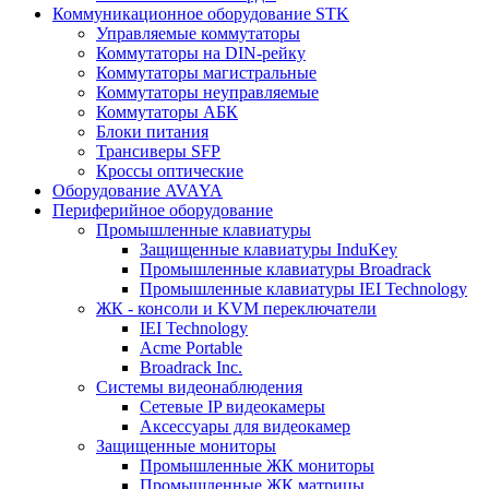
Коммуникационное оборудование STK
Управляемые коммутаторы
Коммутаторы на DIN-рейку
Коммутаторы магистральные
Коммутаторы неуправляемые
Коммутаторы АБК
Блоки питания
Трансиверы SFP
Кроссы оптические
Оборудование AVAYA
Периферийное оборудование
Промышленные клавиатуры
Защищенные клавиатуры InduKey
Промышленные клавиатуры Broadrack
Промышленные клавиатуры IEI Technology
ЖК - консоли и KVM переключатели
IEI Technology
Acme Portable
Broadrack Inc.
Системы видеонаблюдения
Сетевые IP видеокамеры
Аксессуары для видеокамер
Защищенные мониторы
Промышленные ЖК мониторы
Промышленные ЖК матрицы