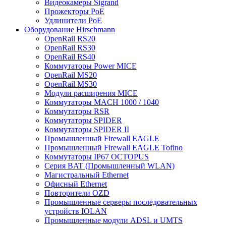
Видеокамеры Sigrand
Прожекторы PoE
Удлинители PoE
Оборудование Hirschmann
OpenRail RS20
OpenRail RS30
OpenRail RS40
Коммутаторы Power MICE
OpenRail MS20
OpenRail MS30
Модули расширения MICE
Коммутаторы MACH 1000 / 1040
Коммутаторы RSR
Коммутаторы SPIDER
Коммутаторы SPIDER II
Промышленный Firewall EAGLE
Промышленный Firewall EAGLE Tofino
Коммутаторы IP67 OCTOPUS
Серия BAT (Промышленный WLAN)
Магистральный Ethernet
Офисный Ethernet
Повторители OZD
Промышленные серверы последовательных
устройств IOLAN
Промышленные модули ADSL и UMTS