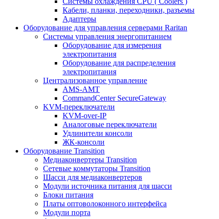
Системы охлаждения CPU ( Coolers )
Кабели, планки, переходники, разъемы
Адаптеры
Оборудование для управления серверами Raritan
Системы управления энергопитанием
Оборудование для измерения
электропитания
Оборудование для распределения
электропитания
Централизованное управление
AMS-AMT
CommandCenter SecureGateway
KVM-переключатели
KVM-over-IP
Аналоговые переключатели
Удлинители консоли
ЖК-консоли
Оборудование Transition
Медиаконвертеры Transition
Сетевые коммутаторы Transition
Шасси для медиаконвертеров
Модули источника питания для шасси
Блоки питания
Платы оптоволоконного интерфейса
Модули порта