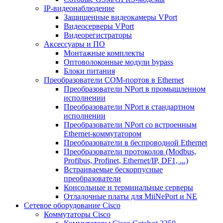
IP-видеонаблюдение
Защищенные видеокамеры VPort
Видеосерверы VPort
Видеорегистраторы
Аксессуары и ПО
Монтажные комплекты
Оптоволоконные модули bypass
Блоки питания
Преобразователи COM-портов в Ethernet
Преобразователи NPort в промышленном
исполнении
Преобразователи NPort в стандартном
исполнении
Преобразователи NPort со встроенным
Ethernet-коммутатором
Преобразователи в беспроводной Ethernet
Преобразователи протоколов (Modbus,
Profibus, Profinet, Ethernet/IP, DF1, ...)
Встраиваемые бескорпусные
преобразователи
Консольные и терминальные серверы
Отладочные платы для MiiNePort и NE
Сетевое оборудование Cisco
Коммутаторы Cisco