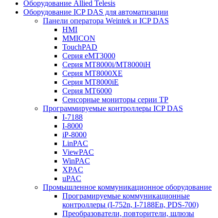
Оборудование Allied Telesis
Оборудование ICP DAS для автоматизации
Панели оператора Weintek и ICP DAS
HMI
MMICON
TouchPAD
Серия eMT3000
Серия MT8000i/MT8000iH
Серия MT8000XE
Серия MT8000iE
Серия MT6000
Сенсорные мониторы серии TP
Программируемые контроллеры ICP DAS
I-7188
I-8000
iP-8000
LinPAC
ViewPAC
WinPAC
XPAC
uPAC
Промышленное коммуникационное оборудование
Програмируемые коммуникационные
контроллеры (I-752n, I-7188En, PDS-700)
Преобразователи, повторители, шлюзы