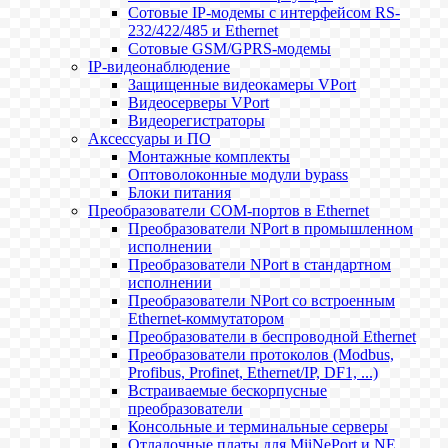
Сотовые IP-модемы с интерфейсом RS-
232/422/485 и Ethernet
Сотовые GSM/GPRS-модемы
IP-видеонаблюдение
Защищенные видеокамеры VPort
Видеосерверы VPort
Видеорегистраторы
Аксессуары и ПО
Монтажные комплекты
Оптоволоконные модули bypass
Блоки питания
Преобразователи COM-портов в Ethernet
Преобразователи NPort в промышленном
исполнении
Преобразователи NPort в стандартном
исполнении
Преобразователи NPort со встроенным
Ethernet-коммутатором
Преобразователи в беспроводной Ethernet
Преобразователи протоколов (Modbus,
Profibus, Profinet, Ethernet/IP, DF1, ...)
Встраиваемые бескорпусные
преобразователи
Консольные и терминальные серверы
Отладочные платы для MiiNePort и NE