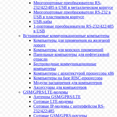
Многопортовые преобразователи RS-
232/422/485 в USB в металлическом корпусе
Многопортовые преобразователи RS-232 в
USB в пластиковом корпусе
USB-хабы
1-портовые преобразователи RS-232/422/485
в USB
Встраиваемые коммуникационные компьютеры
Компьютеры для применения на железной
дороге
Компьютеры для морских применений
Панельные компьютеры для нефтегазовой
отрасли
Беспроводные коммуникационные
компьютеры
Компьютеры с архитектурой процессора x86
Компьютеры на базе RISC-процессора
Модули расширения для компьютеров
Аксессуары для компьютеров
GSM/GPRS/LTE-модемы
Антенны GSM/GPRS/LTE
Сотовые LTE-модемы
Сотовые IP-модемы с интерфейсом RS-
232/422/485
Сотовые GSM/GPRS-роутеры