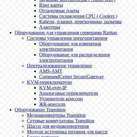
Riser карты
Отладочные платы
Системы охлаждения CPU ( Coolers )
Кабели, планки, переходники, разъемы
Адаптеры
Оборудование для управления серверами Raritan
Системы управления энергопитанием
Оборудование для измерения
электропитания
Оборудование для распределения
электропитания
Централизованное управление
AMS-AMT
CommandCenter SecureGateway
KVM-переключатели
KVM-over-IP
Аналоговые переключатели
Удлинители консоли
ЖК-консоли
Оборудование Transition
Медиаконвертеры Transition
Сетевые коммутаторы Transition
Шасси для медиаконвертеров
Модули источника питания для шасси