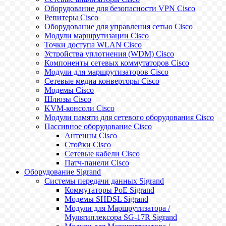
Оборудование для безопасности VPN Cisco
Репитеры Cisco
Оборудование для управления сетью Cisco
Модули маршрутизации Cisco
Точки доступа WLAN Cisco
Устройства уплотнения (WDM) Cisco
Компоненты сетевых коммутаторов Cisco
Модули для маршрутизаторов Cisco
Сетевые медиа конверторы Cisco
Модемы Cisco
Шлюзы Cisco
KVM-консоли Cisco
Модули памяти для сетевого оборудования Cisco
Пассивное оборудование Cisco
Антенны Cisco
Стойки Cisco
Сетевые кабели Cisco
Патч-панели Cisco
Оборудование Sigrand
Системы передачи данных Sigrand
Коммутаторы PoE Sigrand
Модемы SHDSL Sigrand
Модули для Маршрутизатора /
Мультиплексора SG-17R Sigrand