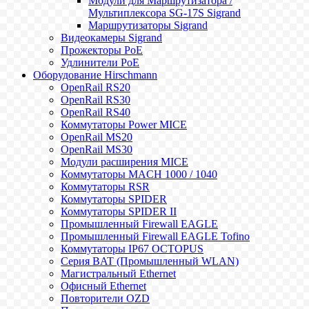
Модули для Маршрутизатора /
Мультиплексора SG-17S Sigrand
Маршрутизаторы Sigrand
Видеокамеры Sigrand
Прожекторы PoE
Удлинители PoE
Оборудование Hirschmann
OpenRail RS20
OpenRail RS30
OpenRail RS40
Коммутаторы Power MICE
OpenRail MS20
OpenRail MS30
Модули расширения MICE
Коммутаторы MACH 1000 / 1040
Коммутаторы RSR
Коммутаторы SPIDER
Коммутаторы SPIDER II
Промышленный Firewall EAGLE
Промышленный Firewall EAGLE Tofino
Коммутаторы IP67 OCTOPUS
Серия BAT (Промышленный WLAN)
Магистральный Ethernet
Офисный Ethernet
Повторители OZD