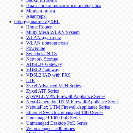
Блоки питания
Платы оптоволоконного интерфейса
Модули порта
Адаптеры
Оборудование ZyXEL
Home Router
Multy Mesh WLAN System
WLAN адаптеры
WLAN повторители
Powerline
Switches / NICs
Network Storage
ADSL2+ Gateway
VDSL2 Gateway
VDSL2 IAD with FXS
LTE
Zyxel Advanced VPN Series
Zyxel ATP Series
ZyWALL VPN Firewall-Appliance Series
Next-Generation UTM Firewall-Appliance Series
NebulaFlex UTM Firewall-Appliance Series
Ethernet Switch Unmanaged 1000 Series
Unmanaged 1000 PoE Series
Unmanaged Desktop PoE Series
Webmanaged 1200 Series