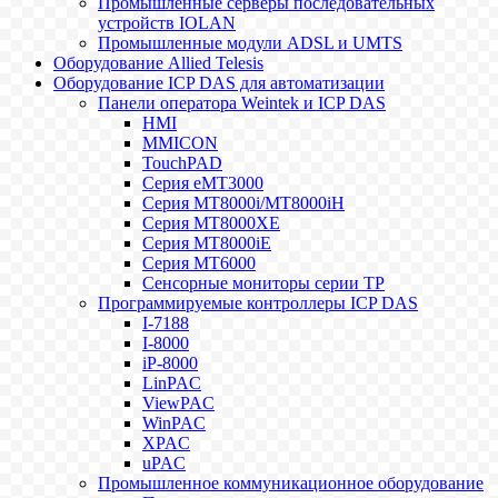
Промышленные серверы последовательных
устройств IOLAN
Промышленные модули ADSL и UMTS
Оборудование Allied Telesis
Оборудование ICP DAS для автоматизации
Панели оператора Weintek и ICP DAS
HMI
MMICON
TouchPAD
Серия eMT3000
Серия MT8000i/MT8000iH
Серия MT8000XE
Серия MT8000iE
Серия MT6000
Сенсорные мониторы серии TP
Программируемые контроллеры ICP DAS
I-7188
I-8000
iP-8000
LinPAC
ViewPAC
WinPAC
XPAC
uPAC
Промышленное коммуникационное оборудование