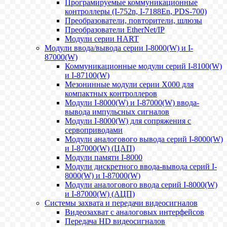
Програмируемые коммуникационные
контроллеры (I-752n, I-7188En, PDS-700)
Преобразователи, повторители, шлюзы
Преобразователи EtherNet/IP
Модули серии HART
Модули ввода/вывода серии I-8000(W) и I-
87000(W)
Коммуникационные модули серий I-8100(W)
и I-87100(W)
Мезонинные модули серии X000 для
компактных контроллеров
Модули I-8000(W) и I-87000(W) ввода-
вывода импульсных сигналов
Модули I-8000(W) для сопряжения с
сервоприводами
Модули аналогового вывода серий I-8000(W)
и I-87000(W) (ЦАП)
Модули памяти I-8000
Модули дискретного ввода-вывода серий I-
8000(W) и I-87000(W)
Модули аналогового ввода серий I-8000(W)
и I-87000(W) (АЦП)
Системы захвата и передачи видеосигналов
Видеозахват с аналоговых интерфейсов
Передача HD видеосигналов