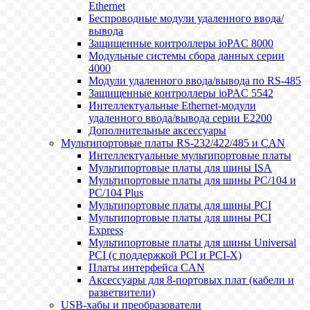
Ethernet
Беспроводные модули удаленного ввода/
вывода
Защищенные контроллеры ioPAC 8000
Модульные системы сбора данных серии
4000
Модули удаленного ввода/вывода по RS-485
Защищенные контроллеры ioPAC 5542
Интеллектуальные Ethernet-модули
удаленного ввода/вывода серии E2200
Дополнительные аксессуары
Мультипортовые платы RS-232/422/485 и CAN
Интеллектуальные мультипортовые платы
Мультипортовые платы для шины ISA
Мультипортовые платы для шины PC/104 и
PC/104 Plus
Мультипортовые платы для шины PCI
Мультипортовые платы для шины PCI
Express
Мультипортовые платы для шины Universal
PCI (с поддержкой PCI и PCI-X)
Платы интерфейса CAN
Аксессуары для 8-портовых плат (кабели и
разветвители)
USB-хабы и преобразователи