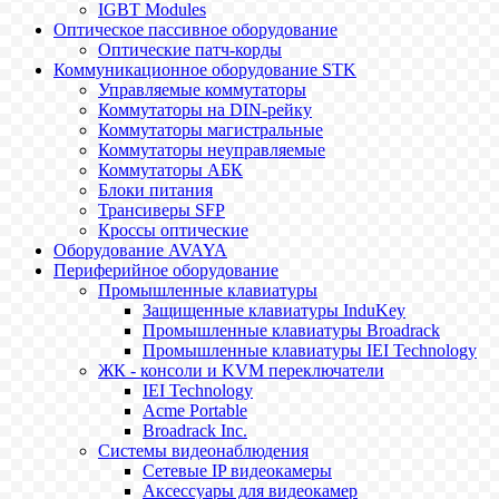
IGBT Modules
Оптическое пассивное оборудование
Оптические патч-корды
Коммуникационное оборудование STK
Управляемые коммутаторы
Коммутаторы на DIN-рейку
Коммутаторы магистральные
Коммутаторы неуправляемые
Коммутаторы АБК
Блоки питания
Трансиверы SFP
Кроссы оптические
Оборудование AVAYA
Периферийное оборудование
Промышленные клавиатуры
Защищенные клавиатуры InduKey
Промышленные клавиатуры Broadrack
Промышленные клавиатуры IEI Technology
ЖК - консоли и KVM переключатели
IEI Technology
Acme Portable
Broadrack Inc.
Системы видеонаблюдения
Сетевые IP видеокамеры
Аксессуары для видеокамер