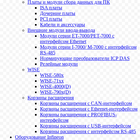
Платы и модули сбора данных для ПК
ISA платы
Дочерние платы
PCI платы
Кабели и аксессуары
Внешние модули ввода-вывода
Модули серии ET-7000/PET-7000 с
интерфейсом Ethernet
Модули серии I-7000/ M-7000 с интерфейсом
RS-485
Нормирующие преобразователи ICP DAS
Релейные модули
WISE
WISE-580x
WISE-71xx
WISE-4000(D)
WISE-790x(D)
Корзины расширения
Корзины расширения с CAN-интерфейсом
Корзины расширения с Ethernet-интерфейсом
Корзины расширения с PROFIBUS-
интерфейсом
Корзины расширения с USB-интерфейсом
Корзины расширения с интерфейсом RS-485
Оборудование Infineon