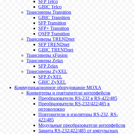
SFP Telco
GBIC Telco
Трансиверы Transition
GBIC Transition
SFP Transition
SFP+ Transition
QSFP Transition
Трансиверы TRENDnet
SFP TRENDnet
GBIC TRENDnet
Трансиверы xFusion
Трансиверы Zelax
SFP Zelax
Трансиверы ZyXEL
SFP ZyXEL
GBIC ZyXEL
Коммуникационное оборудование MOXA
Конвертеры и повторители интерфейсов
Преобразователи RS-232 в RS-422/485
Преобразователи RS-232/422/485 в
оптоволокно
Повторители и изоляторы RS-232, RS-
422/485
Модульные преобразователи интерфейсов
Защита RS-232/422/485 от импульсных