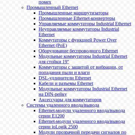
помех
Промышленный Ethernet
Промышленные маршрутизаторы
Промышленные Ethernet-конвертеры
Управляемые коммутаторы Industrial Ethernet
Неуправляемые коммутаторы Industrial
Ethernet
Коммутаторы с функцией Power Over
Ethernet (PoE)
Оборудование беспроводного Ethernet
Модульные коммутаторы Industrial Ethernet
для стойки 19''
Коммутаторы с защитой от вибрации, от
попадания пыли и влаги
DSL-удлинители Ethernet
Кабели и разъемы Ethernet
Модульные коммутаторы Industrial Ethernet
на DIN-рейку
Аксессуары для коммутаторов
Системы удаленного ввода/вывода
Ethernet-модули удаленного ввода/вывода
серии E1200
Ethernet-модули удаленного ввода/вывода
серии ioLogik 2500
Модули прозрачной передачи сигналов по