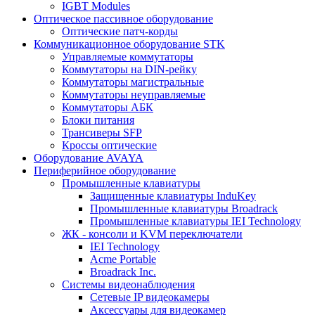
IGBT Modules
Оптическое пассивное оборудование
Оптические патч-корды
Коммуникационное оборудование STK
Управляемые коммутаторы
Коммутаторы на DIN-рейку
Коммутаторы магистральные
Коммутаторы неуправляемые
Коммутаторы АБК
Блоки питания
Трансиверы SFP
Кроссы оптические
Оборудование AVAYA
Периферийное оборудование
Промышленные клавиатуры
Защищенные клавиатуры InduKey
Промышленные клавиатуры Broadrack
Промышленные клавиатуры IEI Technology
ЖК - консоли и KVM переключатели
IEI Technology
Acme Portable
Broadrack Inc.
Системы видеонаблюдения
Сетевые IP видеокамеры
Аксессуары для видеокамер