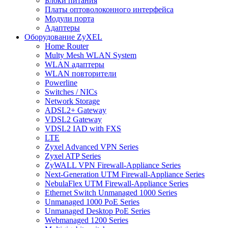
Блоки питания
Платы оптоволоконного интерфейса
Модули порта
Адаптеры
Оборудование ZyXEL
Home Router
Multy Mesh WLAN System
WLAN адаптеры
WLAN повторители
Powerline
Switches / NICs
Network Storage
ADSL2+ Gateway
VDSL2 Gateway
VDSL2 IAD with FXS
LTE
Zyxel Advanced VPN Series
Zyxel ATP Series
ZyWALL VPN Firewall-Appliance Series
Next-Generation UTM Firewall-Appliance Series
NebulaFlex UTM Firewall-Appliance Series
Ethernet Switch Unmanaged 1000 Series
Unmanaged 1000 PoE Series
Unmanaged Desktop PoE Series
Webmanaged 1200 Series