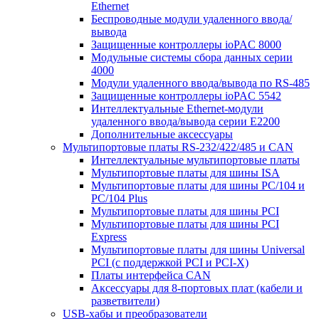
Ethernet
Беспроводные модули удаленного ввода/
вывода
Защищенные контроллеры ioPAC 8000
Модульные системы сбора данных серии
4000
Модули удаленного ввода/вывода по RS-485
Защищенные контроллеры ioPAC 5542
Интеллектуальные Ethernet-модули
удаленного ввода/вывода серии E2200
Дополнительные аксессуары
Мультипортовые платы RS-232/422/485 и CAN
Интеллектуальные мультипортовые платы
Мультипортовые платы для шины ISA
Мультипортовые платы для шины PC/104 и
PC/104 Plus
Мультипортовые платы для шины PCI
Мультипортовые платы для шины PCI
Express
Мультипортовые платы для шины Universal
PCI (с поддержкой PCI и PCI-X)
Платы интерфейса CAN
Аксессуары для 8-портовых плат (кабели и
разветвители)
USB-хабы и преобразователи