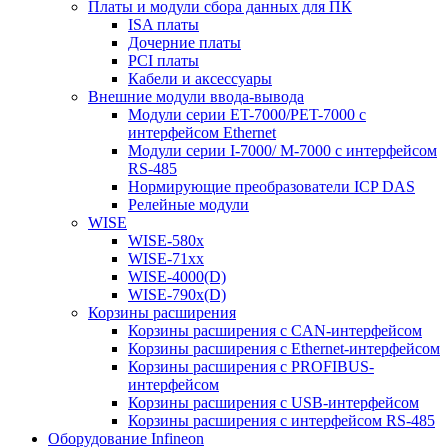
Платы и модули сбора данных для ПК
ISA платы
Дочерние платы
PCI платы
Кабели и аксессуары
Внешние модули ввода-вывода
Модули серии ET-7000/PET-7000 с
интерфейсом Ethernet
Модули серии I-7000/ M-7000 с интерфейсом
RS-485
Нормирующие преобразователи ICP DAS
Релейные модули
WISE
WISE-580x
WISE-71xx
WISE-4000(D)
WISE-790x(D)
Корзины расширения
Корзины расширения с CAN-интерфейсом
Корзины расширения с Ethernet-интерфейсом
Корзины расширения с PROFIBUS-
интерфейсом
Корзины расширения с USB-интерфейсом
Корзины расширения с интерфейсом RS-485
Оборудование Infineon