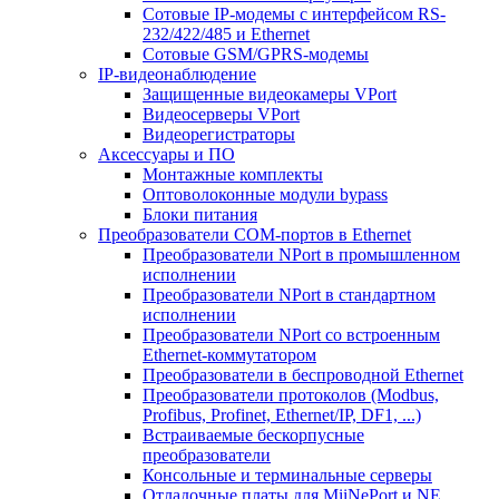
Сотовые IP-модемы с интерфейсом RS-
232/422/485 и Ethernet
Сотовые GSM/GPRS-модемы
IP-видеонаблюдение
Защищенные видеокамеры VPort
Видеосерверы VPort
Видеорегистраторы
Аксессуары и ПО
Монтажные комплекты
Оптоволоконные модули bypass
Блоки питания
Преобразователи COM-портов в Ethernet
Преобразователи NPort в промышленном
исполнении
Преобразователи NPort в стандартном
исполнении
Преобразователи NPort со встроенным
Ethernet-коммутатором
Преобразователи в беспроводной Ethernet
Преобразователи протоколов (Modbus,
Profibus, Profinet, Ethernet/IP, DF1, ...)
Встраиваемые бескорпусные
преобразователи
Консольные и терминальные серверы
Отладочные платы для MiiNePort и NE