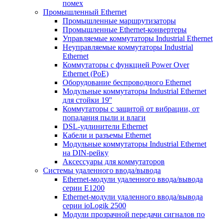
помех
Промышленный Ethernet
Промышленные маршрутизаторы
Промышленные Ethernet-конвертеры
Управляемые коммутаторы Industrial Ethernet
Неуправляемые коммутаторы Industrial
Ethernet
Коммутаторы с функцией Power Over
Ethernet (PoE)
Оборудование беспроводного Ethernet
Модульные коммутаторы Industrial Ethernet
для стойки 19''
Коммутаторы с защитой от вибрации, от
попадания пыли и влаги
DSL-удлинители Ethernet
Кабели и разъемы Ethernet
Модульные коммутаторы Industrial Ethernet
на DIN-рейку
Аксессуары для коммутаторов
Системы удаленного ввода/вывода
Ethernet-модули удаленного ввода/вывода
серии E1200
Ethernet-модули удаленного ввода/вывода
серии ioLogik 2500
Модули прозрачной передачи сигналов по