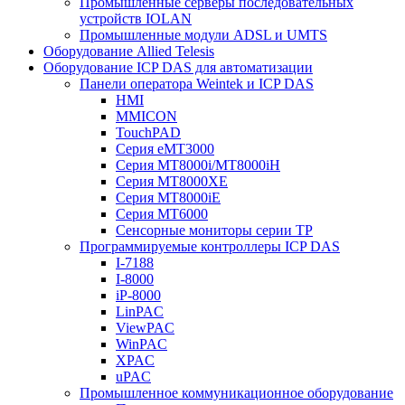
Промышленные серверы последовательных
устройств IOLAN
Промышленные модули ADSL и UMTS
Оборудование Allied Telesis
Оборудование ICP DAS для автоматизации
Панели оператора Weintek и ICP DAS
HMI
MMICON
TouchPAD
Серия eMT3000
Серия MT8000i/MT8000iH
Серия MT8000XE
Серия MT8000iE
Серия MT6000
Сенсорные мониторы серии TP
Программируемые контроллеры ICP DAS
I-7188
I-8000
iP-8000
LinPAC
ViewPAC
WinPAC
XPAC
uPAC
Промышленное коммуникационное оборудование