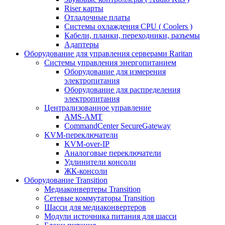
Riser карты
Отладочные платы
Системы охлаждения CPU ( Coolers )
Кабели, планки, переходники, разъемы
Адаптеры
Оборудование для управления серверами Raritan
Системы управления энергопитанием
Оборудование для измерения
электропитания
Оборудование для распределения
электропитания
Централизованное управление
AMS-AMT
CommandCenter SecureGateway
KVM-переключатели
KVM-over-IP
Аналоговые переключатели
Удлинители консоли
ЖК-консоли
Оборудование Transition
Медиаконвертеры Transition
Сетевые коммутаторы Transition
Шасси для медиаконвертеров
Модули источника питания для шасси