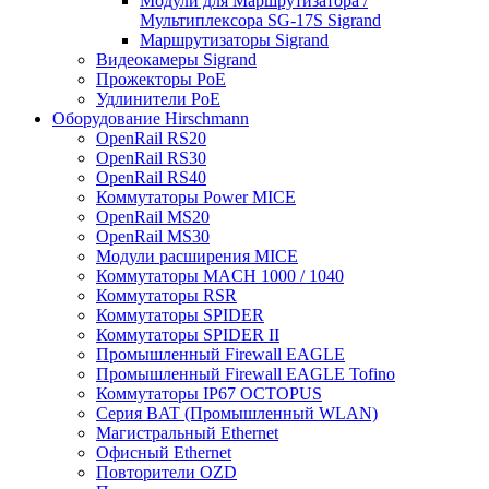
Модули для Маршрутизатора /
Мультиплексора SG-17S Sigrand
Маршрутизаторы Sigrand
Видеокамеры Sigrand
Прожекторы PoE
Удлинители PoE
Оборудование Hirschmann
OpenRail RS20
OpenRail RS30
OpenRail RS40
Коммутаторы Power MICE
OpenRail MS20
OpenRail MS30
Модули расширения MICE
Коммутаторы MACH 1000 / 1040
Коммутаторы RSR
Коммутаторы SPIDER
Коммутаторы SPIDER II
Промышленный Firewall EAGLE
Промышленный Firewall EAGLE Tofino
Коммутаторы IP67 OCTOPUS
Серия BAT (Промышленный WLAN)
Магистральный Ethernet
Офисный Ethernet
Повторители OZD