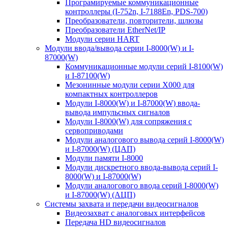
Програмируемые коммуникационные
контроллеры (I-752n, I-7188En, PDS-700)
Преобразователи, повторители, шлюзы
Преобразователи EtherNet/IP
Модули серии HART
Модули ввода/вывода серии I-8000(W) и I-
87000(W)
Коммуникационные модули серий I-8100(W)
и I-87100(W)
Мезонинные модули серии X000 для
компактных контроллеров
Модули I-8000(W) и I-87000(W) ввода-
вывода импульсных сигналов
Модули I-8000(W) для сопряжения с
сервоприводами
Модули аналогового вывода серий I-8000(W)
и I-87000(W) (ЦАП)
Модули памяти I-8000
Модули дискретного ввода-вывода серий I-
8000(W) и I-87000(W)
Модули аналогового ввода серий I-8000(W)
и I-87000(W) (АЦП)
Системы захвата и передачи видеосигналов
Видеозахват с аналоговых интерфейсов
Передача HD видеосигналов