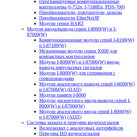
Програмируемые коммуникационные
контроллеры (I-752n, I-7188En, PDS-700)
Преобразователи, повторители, шлюзы
Преобразователи EtherNet/IP
Модули серии HART
Модули ввода/вывода серии I-8000(W) и I-
87000(W)
Коммуникационные модули серий I-8100(W)
и I-87100(W)
Мезонинные модули серии X000 для
компактных контроллеров
Модули I-8000(W) и I-87000(W) ввода-
вывода импульсных сигналов
Модули I-8000(W) для сопряжения с
сервоприводами
Модули аналогового вывода серий I-8000(W)
и I-87000(W) (ЦАП)
Модули памяти I-8000
Модули дискретного ввода-вывода серий I-
8000(W) и I-87000(W)
Модули аналогового ввода серий I-8000(W)
и I-87000(W) (АЦП)
Системы захвата и передачи видеосигналов
Видеозахват с аналоговых интерфейсов
Передача HD видеосигналов