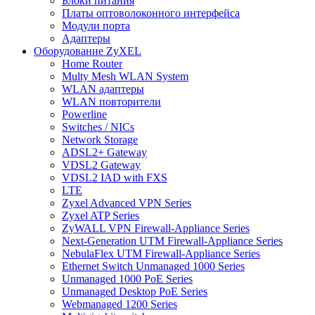
Блоки питания
Платы оптоволоконного интерфейса
Модули порта
Адаптеры
Оборудование ZyXEL
Home Router
Multy Mesh WLAN System
WLAN адаптеры
WLAN повторители
Powerline
Switches / NICs
Network Storage
ADSL2+ Gateway
VDSL2 Gateway
VDSL2 IAD with FXS
LTE
Zyxel Advanced VPN Series
Zyxel ATP Series
ZyWALL VPN Firewall-Appliance Series
Next-Generation UTM Firewall-Appliance Series
NebulaFlex UTM Firewall-Appliance Series
Ethernet Switch Unmanaged 1000 Series
Unmanaged 1000 PoE Series
Unmanaged Desktop PoE Series
Webmanaged 1200 Series