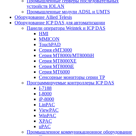
Промышленные серверы последовательных
устройств IOLAN
Промышленные модули ADSL и UMTS
Оборудование Allied Telesis
Оборудование ICP DAS для автоматизации
Панели оператора Weintek и ICP DAS
HMI
MMICON
TouchPAD
Серия eMT3000
Серия MT8000i/MT8000iH
Серия MT8000XE
Серия MT8000iE
Серия MT6000
Сенсорные мониторы серии TP
Программируемые контроллеры ICP DAS
I-7188
I-8000
iP-8000
LinPAC
ViewPAC
WinPAC
XPAC
uPAC
Промышленное коммуникационное оборудование