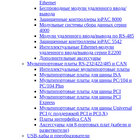
Ethernet
Беспроводные модули удаленного ввода/
вывода
Защищенные контроллеры ioPAC 8000
Модульные системы сбора данных серии
4000
Модули удаленного ввода/вывода по RS-485
Защищенные контроллеры ioPAC 5542
Интеллектуальные Ethernet-модули
удаленного ввода/вывода серии E2200
Дополнительные аксессуары
Мультипортовые платы RS-232/422/485 и CAN
Интеллектуальные мультипортовые платы
Мультипортовые платы для шины ISA
Мультипортовые платы для шины PC/104 и
PC/104 Plus
Мультипортовые платы для шины PCI
Мультипортовые платы для шины PCI
Express
Мультипортовые платы для шины Universal
PCI (с поддержкой PCI и PCI-X)
Платы интерфейса CAN
Аксессуары для 8-портовых плат (кабели и
разветвители)
USB-хабы и преобразователи