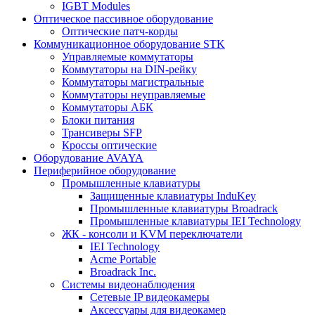
IGBT Modules
Оптическое пассивное оборудование
Оптические патч-корды
Коммуникационное оборудование STK
Управляемые коммутаторы
Коммутаторы на DIN-рейку
Коммутаторы магистральные
Коммутаторы неуправляемые
Коммутаторы АБК
Блоки питания
Трансиверы SFP
Кроссы оптические
Оборудование AVAYA
Периферийное оборудование
Промышленные клавиатуры
Защищенные клавиатуры InduKey
Промышленные клавиатуры Broadrack
Промышленные клавиатуры IEI Technology
ЖК - консоли и KVM переключатели
IEI Technology
Acme Portable
Broadrack Inc.
Системы видеонаблюдения
Сетевые IP видеокамеры
Аксессуары для видеокамер