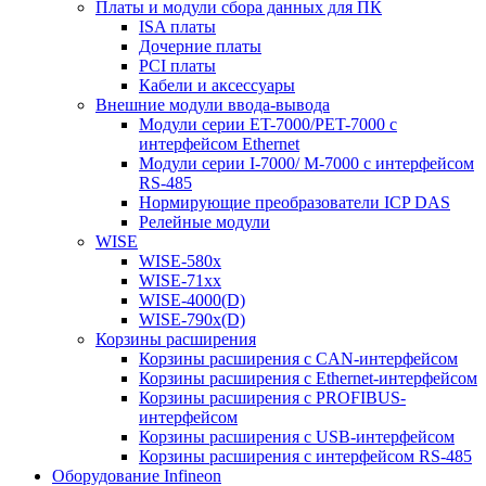
Платы и модули сбора данных для ПК
ISA платы
Дочерние платы
PCI платы
Кабели и аксессуары
Внешние модули ввода-вывода
Модули серии ET-7000/PET-7000 с
интерфейсом Ethernet
Модули серии I-7000/ M-7000 с интерфейсом
RS-485
Нормирующие преобразователи ICP DAS
Релейные модули
WISE
WISE-580x
WISE-71xx
WISE-4000(D)
WISE-790x(D)
Корзины расширения
Корзины расширения с CAN-интерфейсом
Корзины расширения с Ethernet-интерфейсом
Корзины расширения с PROFIBUS-
интерфейсом
Корзины расширения с USB-интерфейсом
Корзины расширения с интерфейсом RS-485
Оборудование Infineon