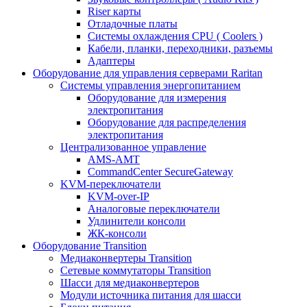
Riser карты
Отладочные платы
Системы охлаждения CPU ( Coolers )
Кабели, планки, переходники, разъемы
Адаптеры
Оборудование для управления серверами Raritan
Системы управления энергопитанием
Оборудование для измерения
электропитания
Оборудование для распределения
электропитания
Централизованное управление
AMS-AMT
CommandCenter SecureGateway
KVM-переключатели
KVM-over-IP
Аналоговые переключатели
Удлинители консоли
ЖК-консоли
Оборудование Transition
Медиаконвертеры Transition
Сетевые коммутаторы Transition
Шасси для медиаконвертеров
Модули источника питания для шасси