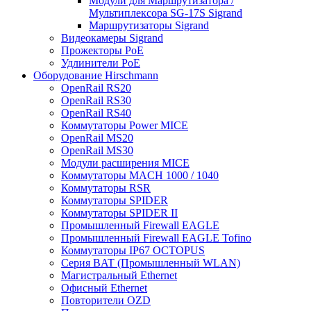
Модули для Маршрутизатора /
Мультиплексора SG-17S Sigrand
Маршрутизаторы Sigrand
Видеокамеры Sigrand
Прожекторы PoE
Удлинители PoE
Оборудование Hirschmann
OpenRail RS20
OpenRail RS30
OpenRail RS40
Коммутаторы Power MICE
OpenRail MS20
OpenRail MS30
Модули расширения MICE
Коммутаторы MACH 1000 / 1040
Коммутаторы RSR
Коммутаторы SPIDER
Коммутаторы SPIDER II
Промышленный Firewall EAGLE
Промышленный Firewall EAGLE Tofino
Коммутаторы IP67 OCTOPUS
Серия BAT (Промышленный WLAN)
Магистральный Ethernet
Офисный Ethernet
Повторители OZD