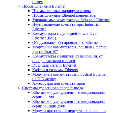
помех
Промышленный Ethernet
Промышленные маршрутизаторы
Промышленные Ethernet-конвертеры
Управляемые коммутаторы Industrial Ethernet
Неуправляемые коммутаторы Industrial
Ethernet
Коммутаторы с функцией Power Over
Ethernet (PoE)
Оборудование беспроводного Ethernet
Модульные коммутаторы Industrial Ethernet
для стойки 19''
Коммутаторы с защитой от вибрации, от
попадания пыли и влаги
DSL-удлинители Ethernet
Кабели и разъемы Ethernet
Модульные коммутаторы Industrial Ethernet
на DIN-рейку
Аксессуары для коммутаторов
Системы удаленного ввода/вывода
Ethernet-модули удаленного ввода/вывода
серии E1200
Ethernet-модули удаленного ввода/вывода
серии ioLogik 2500
Модули прозрачной передачи сигналов по