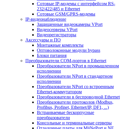
Сотовые IP-модемы с интерфейсом RS-
232/422/485 и Ethernet
Сотовые GSM/GPRS-модемы
IP-видеонаблюдение
Защищенные видеокамеры VPort
Видеосерверы VPort
Видеорегистраторы
Аксессуары и ПО
Монтажные комплекты
Оптоволоконные модули bypass
Блоки питания
Преобразователи COM-портов в Ethernet
Преобразователи NPort в промышленном
исполнении
Преобразователи NPort в стандартном
исполнении
Преобразователи NPort со встроенным
Ethernet-коммутатором
Преобразователи в беспроводной Ethernet
Преобразователи протоколов (Modbus,
Profibus, Profinet, Ethernet/IP, DF1, ...)
Встраиваемые бескорпусные
преобразователи
Консольные и терминальные серверы
Отладочные платы для MiiNePort и NE