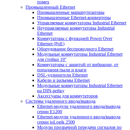
помех
Промышленный Ethernet
Промышленные маршрутизаторы
Промышленные Ethernet-конвертеры
Управляемые коммутаторы Industrial Ethernet
Неуправляемые коммутаторы Industrial
Ethernet
Коммутаторы с функцией Power Over
Ethernet (PoE)
Оборудование беспроводного Ethernet
Модульные коммутаторы Industrial Ethernet
для стойки 19''
Коммутаторы с защитой от вибрации, от
попадания пыли и влаги
DSL-удлинители Ethernet
Кабели и разъемы Ethernet
Модульные коммутаторы Industrial Ethernet
на DIN-рейку
Аксессуары для коммутаторов
Системы удаленного ввода/вывода
Ethernet-модули удаленного ввода/вывода
серии E1200
Ethernet-модули удаленного ввода/вывода
серии ioLogik 2500
Модули прозрачной передачи сигналов по