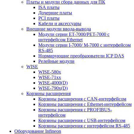
Платы и модули сбора данных для ПК
ISA платы
Дочерние платы
PCI платы
Кабели и аксессуары
Внешние модули ввода-вывода
Модули серии ET-7000/PET-7000 с
интерфейсом Ethernet
Модули серии I-7000/ M-7000 с интерфейсом
RS-485
Нормирующие преобразователи ICP DAS
Релейные модули
WISE
WISE-580x
WISE-71xx
WISE-4000(D)
WISE-790x(D)
Корзины расширения
Корзины расширения с CAN-интерфейсом
Корзины расширения с Ethernet-интерфейсом
Корзины расширения с PROFIBUS-
интерфейсом
Корзины расширения с USB-интерфейсом
Корзины расширения с интерфейсом RS-485
Оборудование Infineon