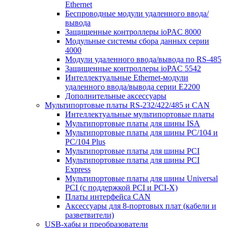
Ethernet
Беспроводные модули удаленного ввода/
вывода
Защищенные контроллеры ioPAC 8000
Модульные системы сбора данных серии
4000
Модули удаленного ввода/вывода по RS-485
Защищенные контроллеры ioPAC 5542
Интеллектуальные Ethernet-модули
удаленного ввода/вывода серии E2200
Дополнительные аксессуары
Мультипортовые платы RS-232/422/485 и CAN
Интеллектуальные мультипортовые платы
Мультипортовые платы для шины ISA
Мультипортовые платы для шины PC/104 и
PC/104 Plus
Мультипортовые платы для шины PCI
Мультипортовые платы для шины PCI
Express
Мультипортовые платы для шины Universal
PCI (с поддержкой PCI и PCI-X)
Платы интерфейса CAN
Аксессуары для 8-портовых плат (кабели и
разветвители)
USB-хабы и преобразователи