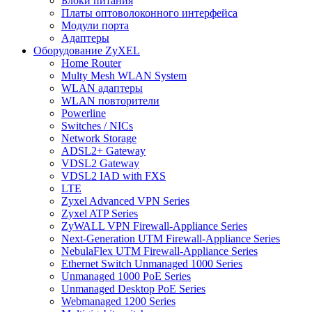
Блоки питания
Платы оптоволоконного интерфейса
Модули порта
Адаптеры
Оборудование ZyXEL
Home Router
Multy Mesh WLAN System
WLAN адаптеры
WLAN повторители
Powerline
Switches / NICs
Network Storage
ADSL2+ Gateway
VDSL2 Gateway
VDSL2 IAD with FXS
LTE
Zyxel Advanced VPN Series
Zyxel ATP Series
ZyWALL VPN Firewall-Appliance Series
Next-Generation UTM Firewall-Appliance Series
NebulaFlex UTM Firewall-Appliance Series
Ethernet Switch Unmanaged 1000 Series
Unmanaged 1000 PoE Series
Unmanaged Desktop PoE Series
Webmanaged 1200 Series