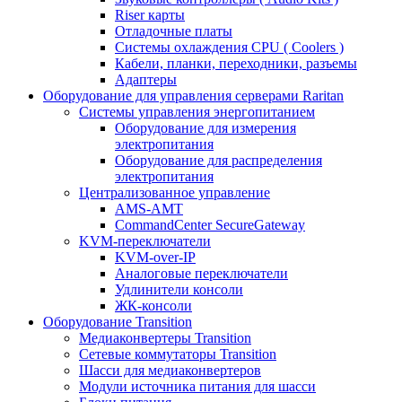
Riser карты
Отладочные платы
Системы охлаждения CPU ( Coolers )
Кабели, планки, переходники, разъемы
Адаптеры
Оборудование для управления серверами Raritan
Системы управления энергопитанием
Оборудование для измерения
электропитания
Оборудование для распределения
электропитания
Централизованное управление
AMS-AMT
CommandCenter SecureGateway
KVM-переключатели
KVM-over-IP
Аналоговые переключатели
Удлинители консоли
ЖК-консоли
Оборудование Transition
Медиаконвертеры Transition
Сетевые коммутаторы Transition
Шасси для медиаконвертеров
Модули источника питания для шасси