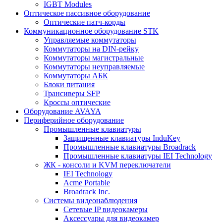
IGBT Modules
Оптическое пассивное оборудование
Оптические патч-корды
Коммуникационное оборудование STK
Управляемые коммутаторы
Коммутаторы на DIN-рейку
Коммутаторы магистральные
Коммутаторы неуправляемые
Коммутаторы АБК
Блоки питания
Трансиверы SFP
Кроссы оптические
Оборудование AVAYA
Периферийное оборудование
Промышленные клавиатуры
Защищенные клавиатуры InduKey
Промышленные клавиатуры Broadrack
Промышленные клавиатуры IEI Technology
ЖК - консоли и KVM переключатели
IEI Technology
Acme Portable
Broadrack Inc.
Системы видеонаблюдения
Сетевые IP видеокамеры
Аксессуары для видеокамер