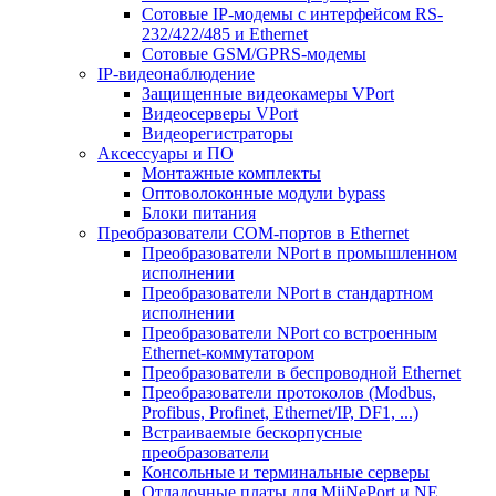
Сотовые IP-модемы с интерфейсом RS-
232/422/485 и Ethernet
Сотовые GSM/GPRS-модемы
IP-видеонаблюдение
Защищенные видеокамеры VPort
Видеосерверы VPort
Видеорегистраторы
Аксессуары и ПО
Монтажные комплекты
Оптоволоконные модули bypass
Блоки питания
Преобразователи COM-портов в Ethernet
Преобразователи NPort в промышленном
исполнении
Преобразователи NPort в стандартном
исполнении
Преобразователи NPort со встроенным
Ethernet-коммутатором
Преобразователи в беспроводной Ethernet
Преобразователи протоколов (Modbus,
Profibus, Profinet, Ethernet/IP, DF1, ...)
Встраиваемые бескорпусные
преобразователи
Консольные и терминальные серверы
Отладочные платы для MiiNePort и NE