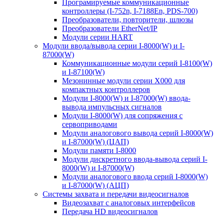
Програмируемые коммуникационные
контроллеры (I-752n, I-7188En, PDS-700)
Преобразователи, повторители, шлюзы
Преобразователи EtherNet/IP
Модули серии HART
Модули ввода/вывода серии I-8000(W) и I-
87000(W)
Коммуникационные модули серий I-8100(W)
и I-87100(W)
Мезонинные модули серии X000 для
компактных контроллеров
Модули I-8000(W) и I-87000(W) ввода-
вывода импульсных сигналов
Модули I-8000(W) для сопряжения с
сервоприводами
Модули аналогового вывода серий I-8000(W)
и I-87000(W) (ЦАП)
Модули памяти I-8000
Модули дискретного ввода-вывода серий I-
8000(W) и I-87000(W)
Модули аналогового ввода серий I-8000(W)
и I-87000(W) (АЦП)
Системы захвата и передачи видеосигналов
Видеозахват с аналоговых интерфейсов
Передача HD видеосигналов