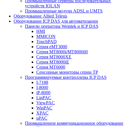
Промышленные серверы последовательных
устройств IOLAN
Промышленные модули ADSL и UMTS
Оборудование Allied Telesis
Оборудование ICP DAS для автоматизации
Панели оператора Weintek и ICP DAS
HMI
MMICON
TouchPAD
Серия eMT3000
Серия MT8000i/MT8000iH
Серия MT8000XE
Серия MT8000iE
Серия MT6000
Сенсорные мониторы серии TP
Программируемые контроллеры ICP DAS
I-7188
I-8000
iP-8000
LinPAC
ViewPAC
WinPAC
XPAC
uPAC
Промышленное коммуникационное оборудование