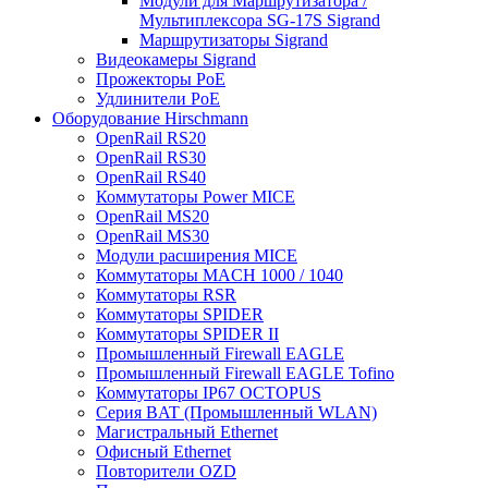
Модули для Маршрутизатора /
Мультиплексора SG-17S Sigrand
Маршрутизаторы Sigrand
Видеокамеры Sigrand
Прожекторы PoE
Удлинители PoE
Оборудование Hirschmann
OpenRail RS20
OpenRail RS30
OpenRail RS40
Коммутаторы Power MICE
OpenRail MS20
OpenRail MS30
Модули расширения MICE
Коммутаторы MACH 1000 / 1040
Коммутаторы RSR
Коммутаторы SPIDER
Коммутаторы SPIDER II
Промышленный Firewall EAGLE
Промышленный Firewall EAGLE Tofino
Коммутаторы IP67 OCTOPUS
Серия BAT (Промышленный WLAN)
Магистральный Ethernet
Офисный Ethernet
Повторители OZD