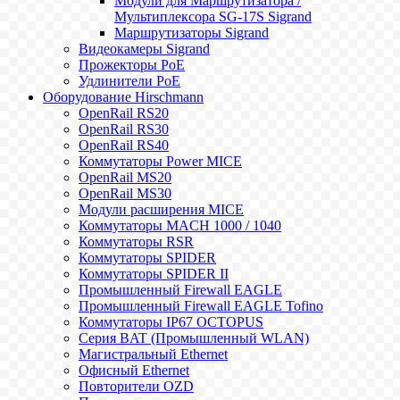
Модули для Маршрутизатора /
Мультиплексора SG-17S Sigrand
Маршрутизаторы Sigrand
Видеокамеры Sigrand
Прожекторы PoE
Удлинители PoE
Оборудование Hirschmann
OpenRail RS20
OpenRail RS30
OpenRail RS40
Коммутаторы Power MICE
OpenRail MS20
OpenRail MS30
Модули расширения MICE
Коммутаторы MACH 1000 / 1040
Коммутаторы RSR
Коммутаторы SPIDER
Коммутаторы SPIDER II
Промышленный Firewall EAGLE
Промышленный Firewall EAGLE Tofino
Коммутаторы IP67 OCTOPUS
Серия BAT (Промышленный WLAN)
Магистральный Ethernet
Офисный Ethernet
Повторители OZD