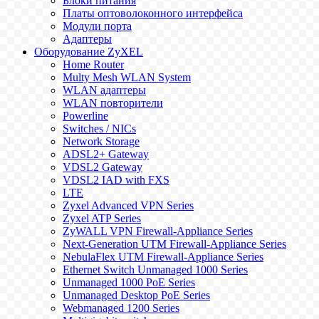
Блоки питания
Платы оптоволоконного интерфейса
Модули порта
Адаптеры
Оборудование ZyXEL
Home Router
Multy Mesh WLAN System
WLAN адаптеры
WLAN повторители
Powerline
Switches / NICs
Network Storage
ADSL2+ Gateway
VDSL2 Gateway
VDSL2 IAD with FXS
LTE
Zyxel Advanced VPN Series
Zyxel ATP Series
ZyWALL VPN Firewall-Appliance Series
Next-Generation UTM Firewall-Appliance Series
NebulaFlex UTM Firewall-Appliance Series
Ethernet Switch Unmanaged 1000 Series
Unmanaged 1000 PoE Series
Unmanaged Desktop PoE Series
Webmanaged 1200 Series