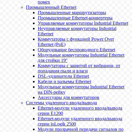
помех
Промышленный Ethernet
Промышленные маршрутизаторы
Промышленные Ethernet-конвертеры
Управляемые коммутаторы Industrial Ethernet
Неуправляемые коммутаторы Industrial
Ethernet
Коммутаторы с функцией Power Over
Ethernet (PoE)
Оборудование беспроводного Ethernet
Модульные коммутаторы Industrial Ethernet
для стойки 19''
Коммутаторы с защитой от вибрации, от
попадания пыли и влаги
DSL-удлинители Ethernet
Кабели и разъемы Ethernet
Модульные коммутаторы Industrial Ethernet
на DIN-рейку
Аксессуары для коммутаторов
Системы удаленного ввода/вывода
Ethernet-модули удаленного ввода/вывода
серии E1200
Ethernet-модули удаленного ввода/вывода
серии ioLogik 2500
Модули прозрачной передачи сигналов по