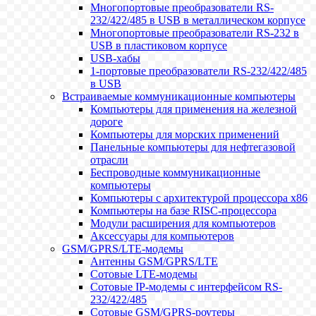
Многопортовые преобразователи RS-
232/422/485 в USB в металлическом корпусе
Многопортовые преобразователи RS-232 в
USB в пластиковом корпусе
USB-хабы
1-портовые преобразователи RS-232/422/485
в USB
Встраиваемые коммуникационные компьютеры
Компьютеры для применения на железной
дороге
Компьютеры для морских применений
Панельные компьютеры для нефтегазовой
отрасли
Беспроводные коммуникационные
компьютеры
Компьютеры с архитектурой процессора x86
Компьютеры на базе RISC-процессора
Модули расширения для компьютеров
Аксессуары для компьютеров
GSM/GPRS/LTE-модемы
Антенны GSM/GPRS/LTE
Сотовые LTE-модемы
Сотовые IP-модемы с интерфейсом RS-
232/422/485
Сотовые GSM/GPRS-роутеры