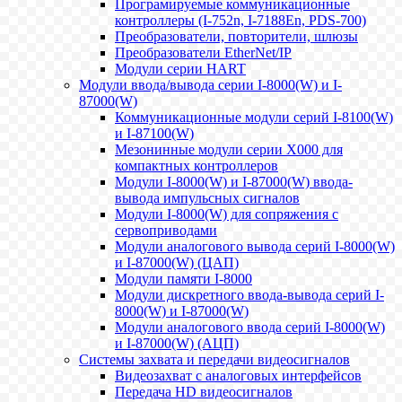
Програмируемые коммуникационные
контроллеры (I-752n, I-7188En, PDS-700)
Преобразователи, повторители, шлюзы
Преобразователи EtherNet/IP
Модули серии HART
Модули ввода/вывода серии I-8000(W) и I-
87000(W)
Коммуникационные модули серий I-8100(W)
и I-87100(W)
Мезонинные модули серии X000 для
компактных контроллеров
Модули I-8000(W) и I-87000(W) ввода-
вывода импульсных сигналов
Модули I-8000(W) для сопряжения с
сервоприводами
Модули аналогового вывода серий I-8000(W)
и I-87000(W) (ЦАП)
Модули памяти I-8000
Модули дискретного ввода-вывода серий I-
8000(W) и I-87000(W)
Модули аналогового ввода серий I-8000(W)
и I-87000(W) (АЦП)
Системы захвата и передачи видеосигналов
Видеозахват с аналоговых интерфейсов
Передача HD видеосигналов