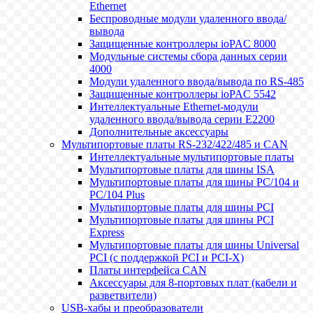
Ethernet
Беспроводные модули удаленного ввода/
вывода
Защищенные контроллеры ioPAC 8000
Модульные системы сбора данных серии
4000
Модули удаленного ввода/вывода по RS-485
Защищенные контроллеры ioPAC 5542
Интеллектуальные Ethernet-модули
удаленного ввода/вывода серии E2200
Дополнительные аксессуары
Мультипортовые платы RS-232/422/485 и CAN
Интеллектуальные мультипортовые платы
Мультипортовые платы для шины ISA
Мультипортовые платы для шины PC/104 и
PC/104 Plus
Мультипортовые платы для шины PCI
Мультипортовые платы для шины PCI
Express
Мультипортовые платы для шины Universal
PCI (с поддержкой PCI и PCI-X)
Платы интерфейса CAN
Аксессуары для 8-портовых плат (кабели и
разветвители)
USB-хабы и преобразователи