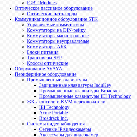
IGBT Modules
Оптическое пассивное оборудование
Оптические патч-корды
Коммуникационное оборудование STK
Управляемые коммутаторы
Коммутаторы на DIN-рейку
Коммутаторы магистральные
Коммутаторы неуправляемые
Коммутаторы АБК
Блоки питания
Трансиверы SFP
Кроссы оптические
Оборудование AVAYA
Периферийное оборудование
Промышленные клавиатуры
Защищенные клавиатуры InduKey
Промышленные клавиатуры Broadrack
Промышленные клавиатуры IEI Technology
ЖК - консоли и KVM переключатели
IEI Technology
Acme Portable
Broadrack Inc.
Системы видеонаблюдения
Сетевые IP видеокамеры
Аксессуары для видеокамер