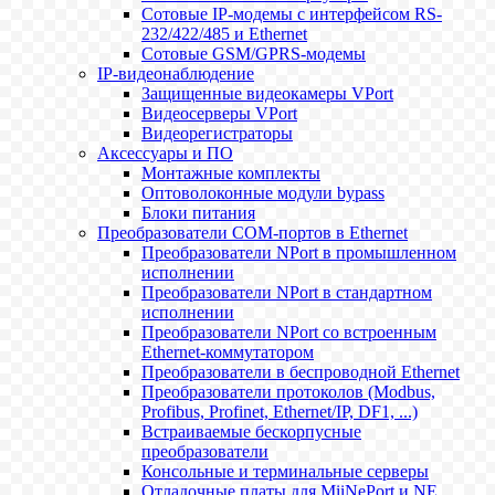
Сотовые IP-модемы с интерфейсом RS-
232/422/485 и Ethernet
Сотовые GSM/GPRS-модемы
IP-видеонаблюдение
Защищенные видеокамеры VPort
Видеосерверы VPort
Видеорегистраторы
Аксессуары и ПО
Монтажные комплекты
Оптоволоконные модули bypass
Блоки питания
Преобразователи COM-портов в Ethernet
Преобразователи NPort в промышленном
исполнении
Преобразователи NPort в стандартном
исполнении
Преобразователи NPort со встроенным
Ethernet-коммутатором
Преобразователи в беспроводной Ethernet
Преобразователи протоколов (Modbus,
Profibus, Profinet, Ethernet/IP, DF1, ...)
Встраиваемые бескорпусные
преобразователи
Консольные и терминальные серверы
Отладочные платы для MiiNePort и NE