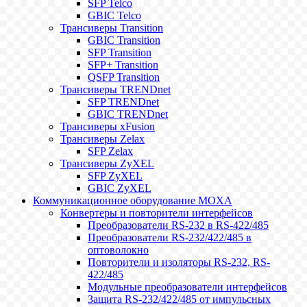
SFP Telco
GBIC Telco
Трансиверы Transition
GBIC Transition
SFP Transition
SFP+ Transition
QSFP Transition
Трансиверы TRENDnet
SFP TRENDnet
GBIC TRENDnet
Трансиверы xFusion
Трансиверы Zelax
SFP Zelax
Трансиверы ZyXEL
SFP ZyXEL
GBIC ZyXEL
Коммуникационное оборудование MOXA
Конвертеры и повторители интерфейсов
Преобразователи RS-232 в RS-422/485
Преобразователи RS-232/422/485 в
оптоволокно
Повторители и изоляторы RS-232, RS-
422/485
Модульные преобразователи интерфейсов
Защита RS-232/422/485 от импульсных