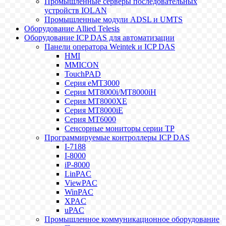
Промышленные серверы последовательных
устройств IOLAN
Промышленные модули ADSL и UMTS
Оборудование Allied Telesis
Оборудование ICP DAS для автоматизации
Панели оператора Weintek и ICP DAS
HMI
MMICON
TouchPAD
Серия eMT3000
Серия MT8000i/MT8000iH
Серия MT8000XE
Серия MT8000iE
Серия MT6000
Сенсорные мониторы серии TP
Программируемые контроллеры ICP DAS
I-7188
I-8000
iP-8000
LinPAC
ViewPAC
WinPAC
XPAC
uPAC
Промышленное коммуникационное оборудование