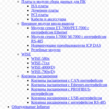
Платы и модули сбора данных для ПК
ISA платы
Дочерние платы
PCI платы
Кабели и аксессуары
Внешние модули ввода-вывода
Модули серии ET-7000/PET-7000 с
интерфейсом Ethernet
Модули серии I-7000/ M-7000 с интерфейсом
RS-485
Нормирующие преобразователи ICP DAS
Релейные модули
WISE
WISE-580x
WISE-71xx
WISE-4000(D)
WISE-790x(D)
Корзины расширения
Корзины расширения с CAN-интерфейсом
Корзины расширения с Ethernet-интерфейсом
Корзины расширения с PROFIBUS-
интерфейсом
Корзины расширения с USB-интерфейсом
Корзины расширения с интерфейсом RS-485
Оборудование Infineon