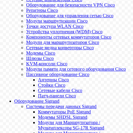
Оборудование для безопасности VPN Cisco
Репитеры Cisco
Оборудование для управления сетью Cisco
Модули маршрутизации Cisco
Точки доступа WLAN Cisco
Устройства уплотнения (WDM) Cisco
Компоненты сетевых коммутаторов Cisco
Модули для маршрутизаторов Cisco
Сетевые медиа конверторы Cisco
Модемы Cisco
Шлюзы Cisco
KVM-консоли Cisco
Модули памяти для сетевого оборудования Cisco
Пассивное оборудование Cisco
Антенны Cisco
Стойки Cisco
Сетевые кабели Cisco
Патч-панели Cisco
Оборудование Sigrand
Системы передачи данных Sigrand
Коммутаторы PoE Sigrand
Модемы SHDSL Sigrand
Модули для Маршрутизатора /
Мультиплексора SG-17R Sigrand