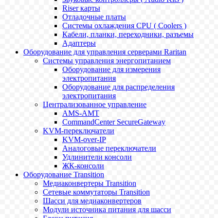
Riser карты
Отладочные платы
Системы охлаждения CPU ( Coolers )
Кабели, планки, переходники, разъемы
Адаптеры
Оборудование для управления серверами Raritan
Системы управления энергопитанием
Оборудование для измерения
электропитания
Оборудование для распределения
электропитания
Централизованное управление
AMS-AMT
CommandCenter SecureGateway
KVM-переключатели
KVM-over-IP
Аналоговые переключатели
Удлинители консоли
ЖК-консоли
Оборудование Transition
Медиаконвертеры Transition
Сетевые коммутаторы Transition
Шасси для медиаконвертеров
Модули источника питания для шасси