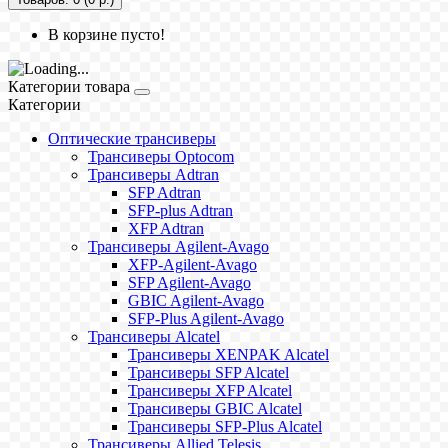
В корзине пусто!
Категории товара
Категории
Оптические трансиверы
Трансиверы Optocom
Трансиверы Adtran
SFP Adtran
SFP-plus Adtran
XFP Adtran
Трансиверы Agilent-Avago
XFP-Agilent-Avago
SFP Agilent-Avago
GBIC Agilent-Avago
SFP-Plus Agilent-Avago
Трансиверы Alcatel
Трансиверы XENPAK Alcatel
Трансиверы SFP Alcatel
Трансиверы XFP Alcatel
Трансиверы GBIC Alcatel
Трансиверы SFP-Plus Alcatel
Трансиверы Allied Telesis