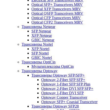
Electrical SFP Transceivers MRV
Optical SFP+ Transceivers MRV
Optical XFP Transceivers MRV
Optical QSFP Transceivers MRV
Optical CFP Transceivers MRV
Optical CFP2 Transceivers MRV
Трансиверы Netgear
SFP Netgear
XFP Netgear
GBIC Netgear
Трансиверы Nortel
XFP Nortel
SFP Nortel
GBIC Nortel
Трансиверы OptiCin
Мультиплексоры OptiCin
Трансиверы Optoway
Трансиверы Optoway SFP/SFP+
Optoway 2-Fiber SFP SFP+
Optoway 1-Fiber SFP SFP Plus
Optoway 2-Fiber DVI SFP SFP+
Optoway 1-Fiber DVI SFP
Optoway Copper Transceiver
Optoway SFP+ Coaxial Transceiver
Трансиверы Optoway SFP28