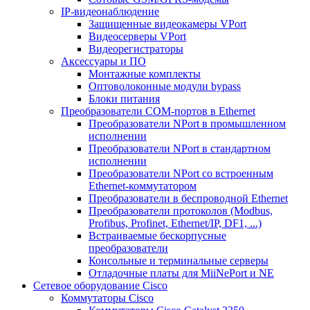
IP-видеонаблюдение
Защищенные видеокамеры VPort
Видеосерверы VPort
Видеорегистраторы
Аксессуары и ПО
Монтажные комплекты
Оптоволоконные модули bypass
Блоки питания
Преобразователи COM-портов в Ethernet
Преобразователи NPort в промышленном
исполнении
Преобразователи NPort в стандартном
исполнении
Преобразователи NPort со встроенным
Ethernet-коммутатором
Преобразователи в беспроводной Ethernet
Преобразователи протоколов (Modbus,
Profibus, Profinet, Ethernet/IP, DF1, ...)
Встраиваемые бескорпусные
преобразователи
Консольные и терминальные серверы
Отладочные платы для MiiNePort и NE
Сетевое оборудование Cisco
Коммутаторы Cisco