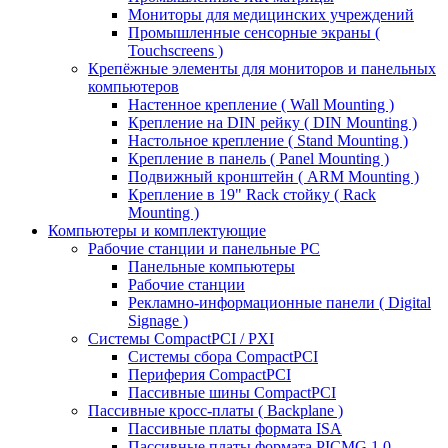
Мониторы для медицинских учреждений
Промышленные сенсорные экраны (
Touchscreens )
Крепёжные элементы для мониторов и панельных
компьютеров
Настенное крепление ( Wall Mounting )
Крепление на DIN рейку ( DIN Mounting )
Настольное крепление ( Stand Mounting )
Крепление в панель ( Panel Mounting )
Подвижный кронштейн ( ARM Mounting )
Крепление в 19" Rack стойку ( Rack
Mounting )
Компьютеры и комплектующие
Рабочие станции и панельные РС
Панельные компьютеры
Рабочие станции
Рекламно-информационные панели ( Digital
Signage )
Системы CompactPCI / PXI
Системы сбора CompactPCI
Периферия CompactPCI
Пассивные шины CompactPCI
Пассивные кросс-платы ( Backplane )
Пассивные платы формата ISA
Пассивные платы формата PICMG 1.0