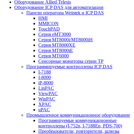
Оборудование Allied Telesis
Оборудование ICP DAS для автоматизации
Панели оператора Weintek и ICP DAS
HMI
MMICON
TouchPAD
Серия eMT3000
Серия MT8000i/MT8000iH
Серия MT8000XE
Серия MT8000iE
Серия MT6000
Сенсорные мониторы серии TP
Программируемые контроллеры ICP DAS
I-7188
I-8000
iP-8000
LinPAC
ViewPAC
WinPAC
XPAC
uPAC
Промышленное коммуникационное оборудование
Програмируемые коммуникационные
контроллеры (I-752n, I-7188En, PDS-700)
Преобразователи, повторители, шлюзы