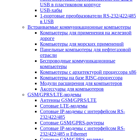
USB в пластиковом корпусе
USB-хабы
1-портовые преобразователи RS-232/422/485
в USB
Встраиваемые коммуникационные компьютеры
Компьютеры для применения на железной
дороге
Компьютеры для морских применений
Панельные компьютеры для нефтегазовой
отрасли
Беспроводные коммуникационные
компьютеры
Компьютеры с архитектурой процессора x86
Компьютеры на базе RISC-процессора
Модули расширения для компьютеров
Аксессуары для компьютеров
GSM/GPRS/LTE-модемы
Антенны GSM/GPRS/LTE
Сотовые LTE-модемы
Сотовые IP-модемы с интерфейсом RS-
232/422/485
Сотовые GSM/GPRS-роутеры
Сотовые IP-модемы с интерфейсом RS-
232/422/485 и Ethernet
Сотовые GSM/GPRS-модемы