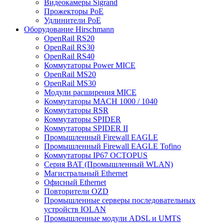
Видеокамеры Sigrand
Прожекторы PoE
Удлинители PoE
Оборудование Hirschmann
OpenRail RS20
OpenRail RS30
OpenRail RS40
Коммутаторы Power MICE
OpenRail MS20
OpenRail MS30
Модули расширения MICE
Коммутаторы MACH 1000 / 1040
Коммутаторы RSR
Коммутаторы SPIDER
Коммутаторы SPIDER II
Промышленный Firewall EAGLE
Промышленный Firewall EAGLE Tofino
Коммутаторы IP67 OCTOPUS
Серия BAT (Промышленный WLAN)
Магистральный Ethernet
Офисный Ethernet
Повторители OZD
Промышленные серверы последовательных
устройств IOLAN
Промышленные модули ADSL и UMTS