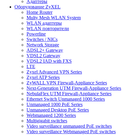
Адаптеры
Оборудование ZyXEL
Home Router
Multy Mesh WLAN System
WLAN адаптеры
WLAN повторители
Powerline
Switches / NICs
Network Storage
ADSL2+ Gateway
VDSL2 Gateway
VDSL2 IAD with FXS
LTE
Zyxel Advanced VPN Series
Zyxel ATP Series
ZyWALL VPN Firewall-Appliance Series
Next-Generation UTM Firewall-Appliance Series
NebulaFlex UTM Firewall-Appliance Series
Ethernet Switch Unmanaged 1000 Series
Unmanaged 1000 PoE Series
Unmanaged Desktop PoE Series
Webmanaged 1200 Series
Multigigabit switches
Video surveillance unmanaged PoE switches
Video surveillance Webmanaged PoE switches