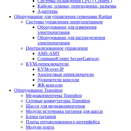
Системы охлаждения CPU ( Coolers )
Кабели, планки, переходники, разъемы
Адаптеры
Оборудование для управления серверами Raritan
Системы управления энергопитанием
Оборудование для измерения
электропитания
Оборудование для распределения
электропитания
Централизованное управление
AMS-AMT
CommandCenter SecureGateway
KVM-переключатели
KVM-over-IP
Аналоговые переключатели
Удлинители консоли
ЖК-консоли
Оборудование Transition
Медиаконвертеры Transition
Сетевые коммутаторы Transition
Шасси для медиаконвертеров
Модули источника питания для шасси
Блоки питания
Платы оптоволоконного интерфейса
Модули порта