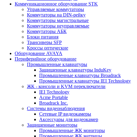
Коммуникационное оборудование STK
Управляемые коммутаторы
Коммутаторы на DIN-рейку
Коммутаторы магистральные
Коммутаторы неуправляемые
Коммутаторы АБК
Блоки питания
Трансиверы SFP
Кроссы оптические
Оборудование AVAYA
Периферийное оборудование
Промышленные клавиатуры
Защищенные клавиатуры InduKey
Промышленные клавиатуры Broadrack
Промышленные клавиатуры IEI Technology
ЖК - консоли и KVM переключатели
IEI Technology
Acme Portable
Broadrack Inc.
Системы видеонаблюдения
Сетевые IP видеокамеры
Аксессуары для видеокамер
Защищенные мониторы
Промышленные ЖК мониторы
Промышленные ЖК матрицы