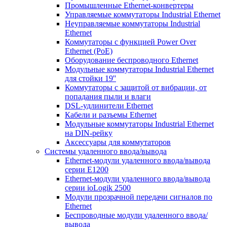
Промышленные Ethernet-конвертеры
Управляемые коммутаторы Industrial Ethernet
Неуправляемые коммутаторы Industrial
Ethernet
Коммутаторы с функцией Power Over
Ethernet (PoE)
Оборудование беспроводного Ethernet
Модульные коммутаторы Industrial Ethernet
для стойки 19''
Коммутаторы с защитой от вибрации, от
попадания пыли и влаги
DSL-удлинители Ethernet
Кабели и разъемы Ethernet
Модульные коммутаторы Industrial Ethernet
на DIN-рейку
Аксессуары для коммутаторов
Системы удаленного ввода/вывода
Ethernet-модули удаленного ввода/вывода
серии E1200
Ethernet-модули удаленного ввода/вывода
серии ioLogik 2500
Модули прозрачной передачи сигналов по
Ethernet
Беспроводные модули удаленного ввода/
вывода