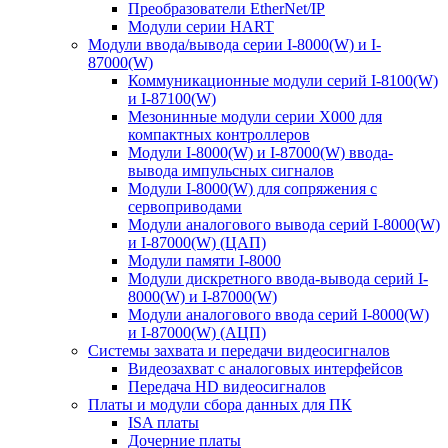
Преобразователи EtherNet/IP
Модули серии HART
Модули ввода/вывода серии I-8000(W) и I-
87000(W)
Коммуникационные модули серий I-8100(W)
и I-87100(W)
Мезонинные модули серии X000 для
компактных контроллеров
Модули I-8000(W) и I-87000(W) ввода-
вывода импульсных сигналов
Модули I-8000(W) для сопряжения с
сервоприводами
Модули аналогового вывода серий I-8000(W)
и I-87000(W) (ЦАП)
Модули памяти I-8000
Модули дискретного ввода-вывода серий I-
8000(W) и I-87000(W)
Модули аналогового ввода серий I-8000(W)
и I-87000(W) (АЦП)
Системы захвата и передачи видеосигналов
Видеозахват с аналоговых интерфейсов
Передача HD видеосигналов
Платы и модули сбора данных для ПК
ISA платы
Дочерние платы