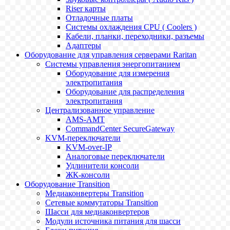
Riser карты
Отладочные платы
Системы охлаждения CPU ( Coolers )
Кабели, планки, переходники, разъемы
Адаптеры
Оборудование для управления серверами Raritan
Системы управления энергопитанием
Оборудование для измерения
электропитания
Оборудование для распределения
электропитания
Централизованное управление
AMS-AMT
CommandCenter SecureGateway
KVM-переключатели
KVM-over-IP
Аналоговые переключатели
Удлинители консоли
ЖК-консоли
Оборудование Transition
Медиаконвертеры Transition
Сетевые коммутаторы Transition
Шасси для медиаконвертеров
Модули источника питания для шасси