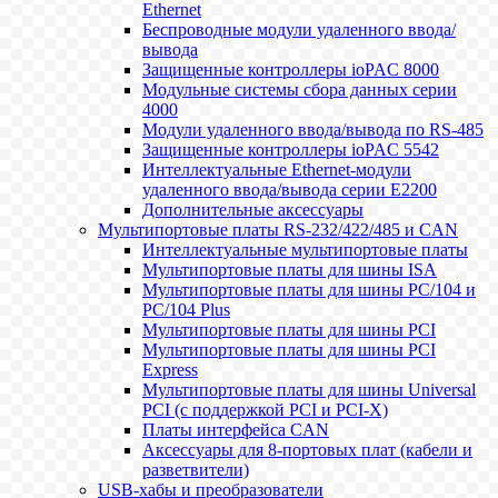
Ethernet
Беспроводные модули удаленного ввода/
вывода
Защищенные контроллеры ioPAC 8000
Модульные системы сбора данных серии
4000
Модули удаленного ввода/вывода по RS-485
Защищенные контроллеры ioPAC 5542
Интеллектуальные Ethernet-модули
удаленного ввода/вывода серии E2200
Дополнительные аксессуары
Мультипортовые платы RS-232/422/485 и CAN
Интеллектуальные мультипортовые платы
Мультипортовые платы для шины ISA
Мультипортовые платы для шины PC/104 и
PC/104 Plus
Мультипортовые платы для шины PCI
Мультипортовые платы для шины PCI
Express
Мультипортовые платы для шины Universal
PCI (с поддержкой PCI и PCI-X)
Платы интерфейса CAN
Аксессуары для 8-портовых плат (кабели и
разветвители)
USB-хабы и преобразователи