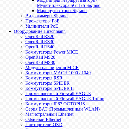
Модули для Маршрутизатора /
Мультиплексора SG-17S Sigrand
Маршрутизаторы Sigrand
Видеокамеры Sigrand
Прожекторы PoE
Удлинители PoE
Оборудование Hirschmann
OpenRail RS20
OpenRail RS30
OpenRail RS40
Коммутаторы Power MICE
OpenRail MS20
OpenRail MS30
Модули расширения MICE
Коммутаторы MACH 1000 / 1040
Коммутаторы RSR
Коммутаторы SPIDER
Коммутаторы SPIDER II
Промышленный Firewall EAGLE
Промышленный Firewall EAGLE Tofino
Коммутаторы IP67 OCTOPUS
Серия BAT (Промышленный WLAN)
Магистральный Ethernet
Офисный Ethernet
Повторители OZD