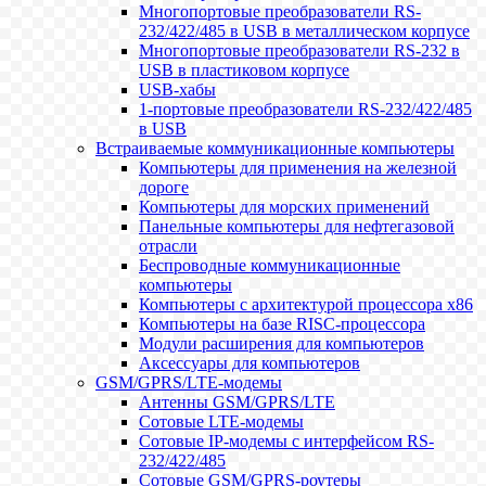
Многопортовые преобразователи RS-
232/422/485 в USB в металлическом корпусе
Многопортовые преобразователи RS-232 в
USB в пластиковом корпусе
USB-хабы
1-портовые преобразователи RS-232/422/485
в USB
Встраиваемые коммуникационные компьютеры
Компьютеры для применения на железной
дороге
Компьютеры для морских применений
Панельные компьютеры для нефтегазовой
отрасли
Беспроводные коммуникационные
компьютеры
Компьютеры с архитектурой процессора x86
Компьютеры на базе RISC-процессора
Модули расширения для компьютеров
Аксессуары для компьютеров
GSM/GPRS/LTE-модемы
Антенны GSM/GPRS/LTE
Сотовые LTE-модемы
Сотовые IP-модемы с интерфейсом RS-
232/422/485
Сотовые GSM/GPRS-роутеры