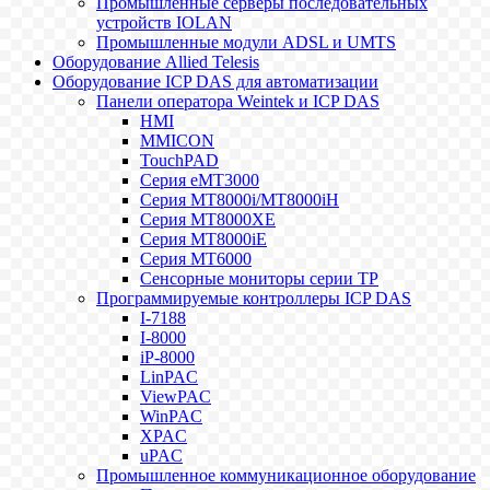
Промышленные серверы последовательных
устройств IOLAN
Промышленные модули ADSL и UMTS
Оборудование Allied Telesis
Оборудование ICP DAS для автоматизации
Панели оператора Weintek и ICP DAS
HMI
MMICON
TouchPAD
Серия eMT3000
Серия MT8000i/MT8000iH
Серия MT8000XE
Серия MT8000iE
Серия MT6000
Сенсорные мониторы серии TP
Программируемые контроллеры ICP DAS
I-7188
I-8000
iP-8000
LinPAC
ViewPAC
WinPAC
XPAC
uPAC
Промышленное коммуникационное оборудование