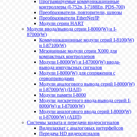
Програмируемые коммуникационные
контроллеры (I-752n, I-7188En, PDS-700)
Преобразователи, повторители, шлюзы
Преобразователи EtherNet/IP
Модули серии HART
Модули ввода/вывода серии I-8000(W) и I-
87000(W)
Коммуникационные модули серий I-8100(W)
и I-87100(W)
Мезонинные модули серии X000 для
компактных контроллеров
Модули I-8000(W) и I-87000(W) ввода-
вывода импульсных сигналов
Модули I-8000(W) для сопряжения с
сервоприводами
Модули аналогового вывода серий I-8000(W)
и I-87000(W) (ЦАП)
Модули памяти I-8000
Модули дискретного ввода-вывода серий I-
8000(W) и I-87000(W)
Модули аналогового ввода серий I-8000(W)
и I-87000(W) (АЦП)
Системы захвата и передачи видеосигналов
Видеозахват с аналоговых интерфейсов
Передача HD видеосигналов