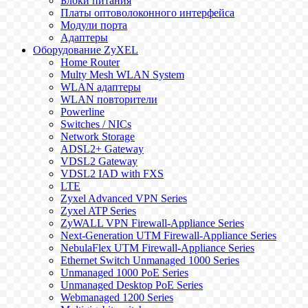
Блоки питания
Платы оптоволоконного интерфейса
Модули порта
Адаптеры
Оборудование ZyXEL
Home Router
Multy Mesh WLAN System
WLAN адаптеры
WLAN повторители
Powerline
Switches / NICs
Network Storage
ADSL2+ Gateway
VDSL2 Gateway
VDSL2 IAD with FXS
LTE
Zyxel Advanced VPN Series
Zyxel ATP Series
ZyWALL VPN Firewall-Appliance Series
Next-Generation UTM Firewall-Appliance Series
NebulaFlex UTM Firewall-Appliance Series
Ethernet Switch Unmanaged 1000 Series
Unmanaged 1000 PoE Series
Unmanaged Desktop PoE Series
Webmanaged 1200 Series