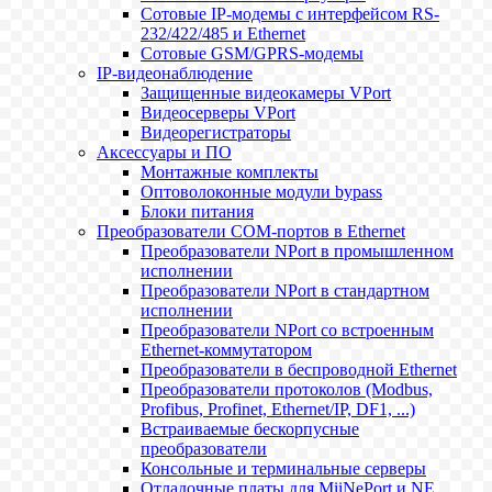
Сотовые IP-модемы с интерфейсом RS-
232/422/485 и Ethernet
Сотовые GSM/GPRS-модемы
IP-видеонаблюдение
Защищенные видеокамеры VPort
Видеосерверы VPort
Видеорегистраторы
Аксессуары и ПО
Монтажные комплекты
Оптоволоконные модули bypass
Блоки питания
Преобразователи COM-портов в Ethernet
Преобразователи NPort в промышленном
исполнении
Преобразователи NPort в стандартном
исполнении
Преобразователи NPort со встроенным
Ethernet-коммутатором
Преобразователи в беспроводной Ethernet
Преобразователи протоколов (Modbus,
Profibus, Profinet, Ethernet/IP, DF1, ...)
Встраиваемые бескорпусные
преобразователи
Консольные и терминальные серверы
Отладочные платы для MiiNePort и NE