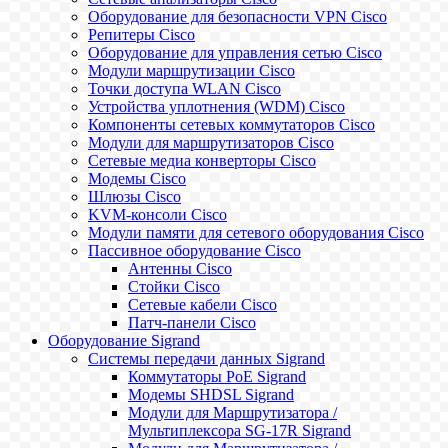
Оборудование для безопасности VPN Cisco
Репитеры Cisco
Оборудование для управления сетью Cisco
Модули маршрутизации Cisco
Точки доступа WLAN Cisco
Устройства уплотнения (WDM) Cisco
Компоненты сетевых коммутаторов Cisco
Модули для маршрутизаторов Cisco
Сетевые медиа конверторы Cisco
Модемы Cisco
Шлюзы Cisco
KVM-консоли Cisco
Модули памяти для сетевого оборудования Cisco
Пассивное оборудование Cisco
Антенны Cisco
Стойки Cisco
Сетевые кабели Cisco
Патч-панели Cisco
Оборудование Sigrand
Системы передачи данных Sigrand
Коммутаторы PoE Sigrand
Модемы SHDSL Sigrand
Модули для Маршрутизатора /
Мультиплексора SG-17R Sigrand