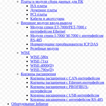
Платы и модули сбора данных для ПК
ISA платы
Дочерние платы
PCI платы
Кабели и аксессуары
Внешние модули ввода-вывода
Модули серии ET-7000/PET-7000 с
интерфейсом Ethernet
Модули серии I-7000/ M-7000 с интерфейсом
RS-485
Нормирующие преобразователи ICP DAS
Релейные модули
WISE
WISE-580x
WISE-71xx
WISE-4000(D)
WISE-790x(D)
Корзины расширения
Корзины расширения с CAN-интерфейсом
Корзины расширения с Ethernet-интерфейсом
Корзины расширения с PROFIBUS-
интерфейсом
Корзины расширения с USB-интерфейсом
Корзины расширения с интерфейсом RS-485
Оборудование Infineon