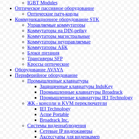
IGBT Modules
Оптическое пассивное оборудование
Оптические патч-корды
Коммуникационное оборудование STK
Управляемые коммутаторы
Коммутаторы на DIN-рейку
Коммутаторы магистральные
Коммутаторы неуправляемые
Коммутаторы АБК
Блоки питания
Трансиверы SFP
Кроссы оптические
Оборудование AVAYA
Периферийное оборудование
Промышленные клавиатуры
Защищенные клавиатуры InduKey
Промышленные клавиатуры Broadrack
Промышленные клавиатуры IEI Technology
ЖК - консоли и KVM переключатели
IEI Technology
Acme Portable
Broadrack Inc.
Системы видеонаблюдения
Сетевые IP видеокамеры
Аксессуары для видеокамер