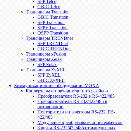
SFP Telco
GBIC Telco
Трансиверы Transition
GBIC Transition
SFP Transition
SFP+ Transition
QSFP Transition
Трансиверы TRENDnet
SFP TRENDnet
GBIC TRENDnet
Трансиверы xFusion
Трансиверы Zelax
SFP Zelax
Трансиверы ZyXEL
SFP ZyXEL
GBIC ZyXEL
Коммуникационное оборудование MOXA
Конвертеры и повторители интерфейсов
Преобразователи RS-232 в RS-422/485
Преобразователи RS-232/422/485 в
оптоволокно
Повторители и изоляторы RS-232, RS-
422/485
Модульные преобразователи интерфейсов
Защита RS-232/422/485 от импульсных