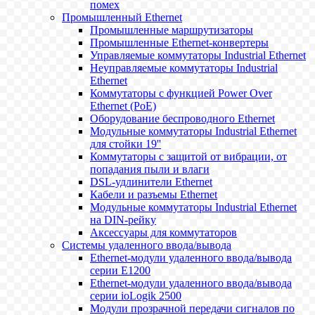
помех
Промышленный Ethernet
Промышленные маршрутизаторы
Промышленные Ethernet-конвертеры
Управляемые коммутаторы Industrial Ethernet
Неуправляемые коммутаторы Industrial
Ethernet
Коммутаторы с функцией Power Over
Ethernet (PoE)
Оборудование беспроводного Ethernet
Модульные коммутаторы Industrial Ethernet
для стойки 19''
Коммутаторы с защитой от вибрации, от
попадания пыли и влаги
DSL-удлинители Ethernet
Кабели и разъемы Ethernet
Модульные коммутаторы Industrial Ethernet
на DIN-рейку
Аксессуары для коммутаторов
Системы удаленного ввода/вывода
Ethernet-модули удаленного ввода/вывода
серии E1200
Ethernet-модули удаленного ввода/вывода
серии ioLogik 2500
Модули прозрачной передачи сигналов по