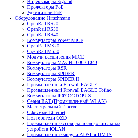
Видеокамеры Sigrand
Прожекторы PoE
Удлинители PoE
Оборудование Hirschmann
OpenRail RS20
OpenRail RS30
OpenRail RS40
Коммутаторы Power MICE
OpenRail MS20
OpenRail MS30
Модули расширения MICE
Коммутаторы MACH 1000 / 1040
Коммутаторы RSR
Коммутаторы SPIDER
Коммутаторы SPIDER II
Промышленный Firewall EAGLE
Промышленный Firewall EAGLE Tofino
Коммутаторы IP67 OCTOPUS
Серия BAT (Промышленный WLAN)
Магистральный Ethernet
Офисный Ethernet
Повторители OZD
Промышленные серверы последовательных
устройств IOLAN
Промышленные модули ADSL и UMTS