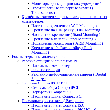
Мониторы для медицинских учреждений
Промышленные сенсорные экраны (
Touchscreens )
Крепёжные элементы для мониторов и панельных
компьютеров
Настенное крепление ( Wall Mounting )
Крепление на DIN рейку ( DIN Mounting )
Настольное крепление ( Stand Mounting )
Крепление в панель ( Panel Mounting )
Подвижный кронштейн ( ARM Mounting )
Крепление в 19" Rack стойку ( Rack
Mounting )
Компьютеры и комплектующие
Рабочие станции и панельные РС
Панельные компьютеры
Рабочие станции
Рекламно-информационные панели ( Digital
Signage )
Системы CompactPCI / PXI
Системы сбора CompactPCI
Периферия CompactPCI
Пассивные шины CompactPCI
Пассивные кросс-платы ( Backplane )
Пассивные платы формата ISA
Пассивные платы формата PICMG 1.0