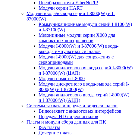
Преобразователи EtherNet/IP
Модули серии HART
Модули ввода/вывода серии I-8000(W) и I-
87000(W)
Коммуникационные модули серий I-8100(W)
и I-87100(W)
Мезонинные модули серии X000 для
компактных контроллеров
Модули I-8000(W) и I-87000(W) ввода-
вывода импульсных сигналов
Модули I-8000(W) для сопряжения с
сервоприводами
Модули аналогового вывода серий I-8000(W)
и I-87000(W) (ЦАП)
Модули памяти I-8000
Модули дискретного ввода-вывода серий I-
8000(W) и I-87000(W)
Модули аналогового ввода серий I-8000(W)
и I-87000(W) (АЦП)
Системы захвата и передачи видеосигналов
Видеозахват с аналоговых интерфейсов
Передача HD видеосигналов
Платы и модули сбора данных для ПК
ISA платы
Дочерние платы