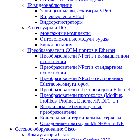
IP-видеонаблюдение
Защищенные видеокамеры VPort
Видеосерверы VPort
Видеорегистраторы
Аксессуары и ПО
Монтажные комплекты
Оптоволоконные модули bypass
Блоки питания
Преобразователи COM-портов в Ethernet
Преобразователи NPort в промышленном
исполнении
Преобразователи NPort в стандартном
исполнении
Преобразователи NPort со встроенным
Ethernet-коммутатором
Преобразователи в беспроводной Ethernet
Преобразователи протоколов (Modbus,
Profibus, Profinet, Ethernet/IP, DF1, ...)
Встраиваемые бескорпусные
преобразователи
Консольные и терминальные серверы
Отладочные платы для MiiNePort и NE
Сетевое оборудование Cisco
Коммутаторы Cisco