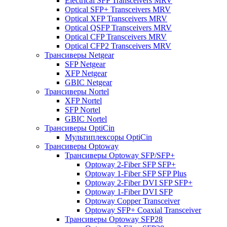
Electrical SFP Transceivers MRV
Optical SFP+ Transceivers MRV
Optical XFP Transceivers MRV
Optical QSFP Transceivers MRV
Optical CFP Transceivers MRV
Optical CFP2 Transceivers MRV
Трансиверы Netgear
SFP Netgear
XFP Netgear
GBIC Netgear
Трансиверы Nortel
XFP Nortel
SFP Nortel
GBIC Nortel
Трансиверы OptiCin
Мультиплексоры OptiCin
Трансиверы Optoway
Трансиверы Optoway SFP/SFP+
Optoway 2-Fiber SFP SFP+
Optoway 1-Fiber SFP SFP Plus
Optoway 2-Fiber DVI SFP SFP+
Optoway 1-Fiber DVI SFP
Optoway Copper Transceiver
Optoway SFP+ Coaxial Transceiver
Трансиверы Optoway SFP28