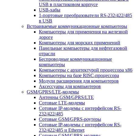
USB в пластиковом корпусе
USB-хабы
1-портовые преобразователи RS-232/422/485
в USB
Встраиваемые коммуникационные компьютеры
Компьютеры для применения на железной
дороге
Компьютеры для морских применений
Панельные компьютеры для нефтегазовой
отрасли
Беспроводные коммуникационные
компьютеры
Компьютеры с архитектурой процессора x86
Компьютеры на базе RISC-процессора
Модули расширения для компьютеров
Аксессуары для компьютеров
GSM/GPRS/LTE-модемы
Антенны GSM/GPRS/LTE
Сотовые LTE-модемы
Сотовые IP-модемы с интерфейсом RS-
232/422/485
Сотовые GSM/GPRS-роутеры
Сотовые IP-модемы с интерфейсом RS-
232/422/485 и Ethernet
Сотовые GSM/GPRS-модемы