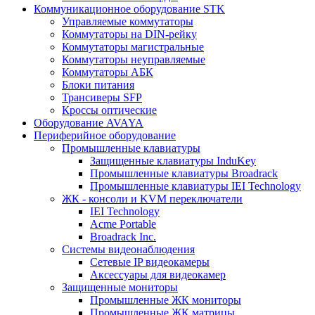
Коммуникационное оборудование STK
Управляемые коммутаторы
Коммутаторы на DIN-рейку
Коммутаторы магистральные
Коммутаторы неуправляемые
Коммутаторы АБК
Блоки питания
Трансиверы SFP
Кроссы оптические
Оборудование AVAYA
Периферийное оборудование
Промышленные клавиатуры
Защищенные клавиатуры InduKey
Промышленные клавиатуры Broadrack
Промышленные клавиатуры IEI Technology
ЖК - консоли и KVM переключатели
IEI Technology
Acme Portable
Broadrack Inc.
Системы видеонаблюдения
Сетевые IP видеокамеры
Аксессуары для видеокамер
Защищенные мониторы
Промышленные ЖК мониторы
Промышленные ЖК матрицы