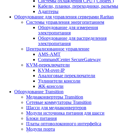
Системы охлаждения CPU ( Coolers )
Кабели, планки, переходники, разъемы
Адаптеры
Оборудование для управления серверами Raritan
Системы управления энергопитанием
Оборудование для измерения
электропитания
Оборудование для распределения
электропитания
Централизованное управление
AMS-AMT
CommandCenter SecureGateway
KVM-переключатели
KVM-over-IP
Аналоговые переключатели
Удлинители консоли
ЖК-консоли
Оборудование Transition
Медиаконвертеры Transition
Сетевые коммутаторы Transition
Шасси для медиаконвертеров
Модули источника питания для шасси
Блоки питания
Платы оптоволоконного интерфейса
Модули порта