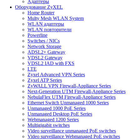
Адаптеры
Оборудование ZyXEL
Home Router
Multy Mesh WLAN System
WLAN адаптеры
WLAN повторители
Powerline
Switches / NICs
Network Storage
ADSL2+ Gateway
VDSL2 Gateway
VDSL2 IAD with FXS
LTE
Zyxel Advanced VPN Series
Zyxel ATP Series
ZyWALL VPN Firewall-Appliance Series
Next-Generation UTM Firewall-Appliance Series
NebulaFlex UTM Firewall-Appliance Series
Ethernet Switch Unmanaged 1000 Series
Unmanaged 1000 PoE Series
Unmanaged Desktop PoE Series
Webmanaged 1200 Series
Multigigabit switches
Video surveillance unmanaged PoE switches
Video surveillance Webmanaged PoE switches