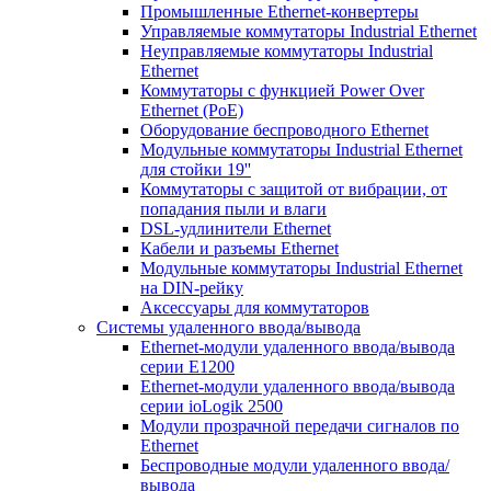
Промышленные Ethernet-конвертеры
Управляемые коммутаторы Industrial Ethernet
Неуправляемые коммутаторы Industrial
Ethernet
Коммутаторы с функцией Power Over
Ethernet (PoE)
Оборудование беспроводного Ethernet
Модульные коммутаторы Industrial Ethernet
для стойки 19''
Коммутаторы с защитой от вибрации, от
попадания пыли и влаги
DSL-удлинители Ethernet
Кабели и разъемы Ethernet
Модульные коммутаторы Industrial Ethernet
на DIN-рейку
Аксессуары для коммутаторов
Системы удаленного ввода/вывода
Ethernet-модули удаленного ввода/вывода
серии E1200
Ethernet-модули удаленного ввода/вывода
серии ioLogik 2500
Модули прозрачной передачи сигналов по
Ethernet
Беспроводные модули удаленного ввода/
вывода