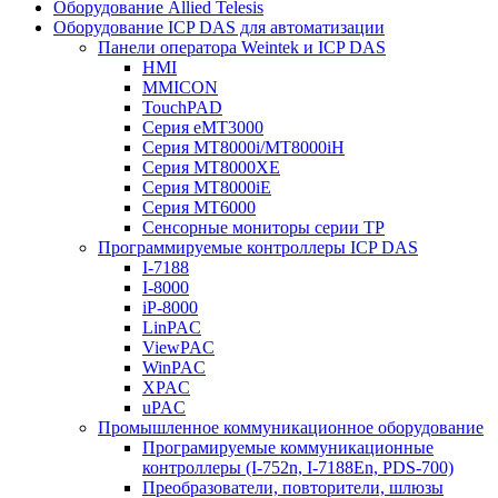
Оборудование Allied Telesis
Оборудование ICP DAS для автоматизации
Панели оператора Weintek и ICP DAS
HMI
MMICON
TouchPAD
Серия eMT3000
Серия MT8000i/MT8000iH
Серия MT8000XE
Серия MT8000iE
Серия MT6000
Сенсорные мониторы серии TP
Программируемые контроллеры ICP DAS
I-7188
I-8000
iP-8000
LinPAC
ViewPAC
WinPAC
XPAC
uPAC
Промышленное коммуникационное оборудование
Програмируемые коммуникационные
контроллеры (I-752n, I-7188En, PDS-700)
Преобразователи, повторители, шлюзы