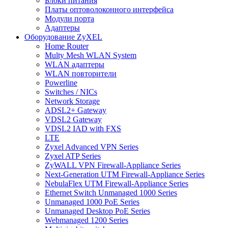
Блоки питания
Платы оптоволоконного интерфейса
Модули порта
Адаптеры
Оборудование ZyXEL
Home Router
Multy Mesh WLAN System
WLAN адаптеры
WLAN повторители
Powerline
Switches / NICs
Network Storage
ADSL2+ Gateway
VDSL2 Gateway
VDSL2 IAD with FXS
LTE
Zyxel Advanced VPN Series
Zyxel ATP Series
ZyWALL VPN Firewall-Appliance Series
Next-Generation UTM Firewall-Appliance Series
NebulaFlex UTM Firewall-Appliance Series
Ethernet Switch Unmanaged 1000 Series
Unmanaged 1000 PoE Series
Unmanaged Desktop PoE Series
Webmanaged 1200 Series