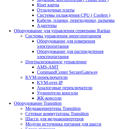
Riser карты
Отладочные платы
Системы охлаждения CPU ( Coolers )
Кабели, планки, переходники, разъемы
Адаптеры
Оборудование для управления серверами Raritan
Системы управления энергопитанием
Оборудование для измерения
электропитания
Оборудование для распределения
электропитания
Централизованное управление
AMS-AMT
CommandCenter SecureGateway
KVM-переключатели
KVM-over-IP
Аналоговые переключатели
Удлинители консоли
ЖК-консоли
Оборудование Transition
Медиаконвертеры Transition
Сетевые коммутаторы Transition
Шасси для медиаконвертеров
Модули источника питания для шасси