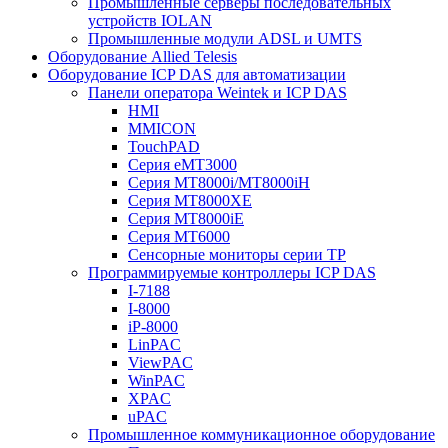
Промышленные серверы последовательных
устройств IOLAN
Промышленные модули ADSL и UMTS
Оборудование Allied Telesis
Оборудование ICP DAS для автоматизации
Панели оператора Weintek и ICP DAS
HMI
MMICON
TouchPAD
Серия eMT3000
Серия MT8000i/MT8000iH
Серия MT8000XE
Серия MT8000iE
Серия MT6000
Сенсорные мониторы серии TP
Программируемые контроллеры ICP DAS
I-7188
I-8000
iP-8000
LinPAC
ViewPAC
WinPAC
XPAC
uPAC
Промышленное коммуникационное оборудование