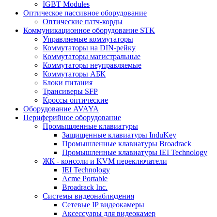
IGBT Modules
Оптическое пассивное оборудование
Оптические патч-корды
Коммуникационное оборудование STK
Управляемые коммутаторы
Коммутаторы на DIN-рейку
Коммутаторы магистральные
Коммутаторы неуправляемые
Коммутаторы АБК
Блоки питания
Трансиверы SFP
Кроссы оптические
Оборудование AVAYA
Периферийное оборудование
Промышленные клавиатуры
Защищенные клавиатуры InduKey
Промышленные клавиатуры Broadrack
Промышленные клавиатуры IEI Technology
ЖК - консоли и KVM переключатели
IEI Technology
Acme Portable
Broadrack Inc.
Системы видеонаблюдения
Сетевые IP видеокамеры
Аксессуары для видеокамер