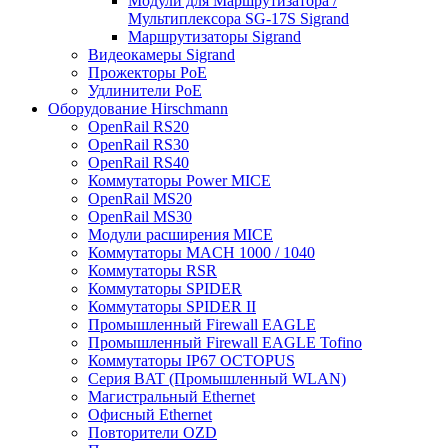
Модули для Маршрутизатора /
Мультиплексора SG-17S Sigrand
Маршрутизаторы Sigrand
Видеокамеры Sigrand
Прожекторы PoE
Удлинители PoE
Оборудование Hirschmann
OpenRail RS20
OpenRail RS30
OpenRail RS40
Коммутаторы Power MICE
OpenRail MS20
OpenRail MS30
Модули расширения MICE
Коммутаторы MACH 1000 / 1040
Коммутаторы RSR
Коммутаторы SPIDER
Коммутаторы SPIDER II
Промышленный Firewall EAGLE
Промышленный Firewall EAGLE Tofino
Коммутаторы IP67 OCTOPUS
Серия BAT (Промышленный WLAN)
Магистральный Ethernet
Офисный Ethernet
Повторители OZD