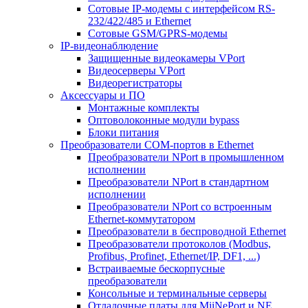
Сотовые IP-модемы с интерфейсом RS-
232/422/485 и Ethernet
Сотовые GSM/GPRS-модемы
IP-видеонаблюдение
Защищенные видеокамеры VPort
Видеосерверы VPort
Видеорегистраторы
Аксессуары и ПО
Монтажные комплекты
Оптоволоконные модули bypass
Блоки питания
Преобразователи COM-портов в Ethernet
Преобразователи NPort в промышленном
исполнении
Преобразователи NPort в стандартном
исполнении
Преобразователи NPort со встроенным
Ethernet-коммутатором
Преобразователи в беспроводной Ethernet
Преобразователи протоколов (Modbus,
Profibus, Profinet, Ethernet/IP, DF1, ...)
Встраиваемые бескорпусные
преобразователи
Консольные и терминальные серверы
Отладочные платы для MiiNePort и NE