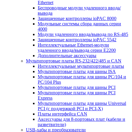
Ethernet
Беспроводные модули удаленного ввода/
вывода
Защищенные контроллеры ioPAC 8000
Модульные системы сбора данных серии
4000
Модули удаленного ввода/вывода по RS-485
Защищенные контроллеры ioPAC 5542
Интеллектуальные Ethernet-модули
удаленного ввода/вывода серии E2200
Дополнительные аксессуары
Мультипортовые платы RS-232/422/485 и CAN
Интеллектуальные мультипортовые платы
Мультипортовые платы для шины ISA
Мультипортовые платы для шины PC/104 и
PC/104 Plus
Мультипортовые платы для шины PCI
Мультипортовые платы для шины PCI
Express
Мультипортовые платы для шины Universal
PCI (с поддержкой PCI и PCI-X)
Платы интерфейса CAN
Аксессуары для 8-портовых плат (кабели и
разветвители)
USB-хабы и преобразователи