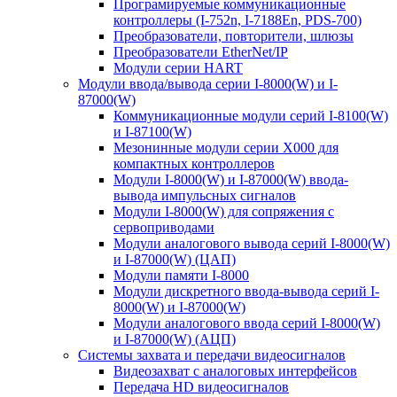
Програмируемые коммуникационные
контроллеры (I-752n, I-7188En, PDS-700)
Преобразователи, повторители, шлюзы
Преобразователи EtherNet/IP
Модули серии HART
Модули ввода/вывода серии I-8000(W) и I-
87000(W)
Коммуникационные модули серий I-8100(W)
и I-87100(W)
Мезонинные модули серии X000 для
компактных контроллеров
Модули I-8000(W) и I-87000(W) ввода-
вывода импульсных сигналов
Модули I-8000(W) для сопряжения с
сервоприводами
Модули аналогового вывода серий I-8000(W)
и I-87000(W) (ЦАП)
Модули памяти I-8000
Модули дискретного ввода-вывода серий I-
8000(W) и I-87000(W)
Модули аналогового ввода серий I-8000(W)
и I-87000(W) (АЦП)
Системы захвата и передачи видеосигналов
Видеозахват с аналоговых интерфейсов
Передача HD видеосигналов