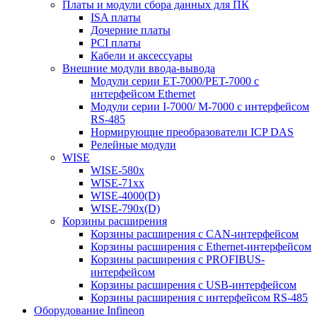
Платы и модули сбора данных для ПК
ISA платы
Дочерние платы
PCI платы
Кабели и аксессуары
Внешние модули ввода-вывода
Модули серии ET-7000/PET-7000 с
интерфейсом Ethernet
Модули серии I-7000/ M-7000 с интерфейсом
RS-485
Нормирующие преобразователи ICP DAS
Релейные модули
WISE
WISE-580x
WISE-71xx
WISE-4000(D)
WISE-790x(D)
Корзины расширения
Корзины расширения с CAN-интерфейсом
Корзины расширения с Ethernet-интерфейсом
Корзины расширения с PROFIBUS-
интерфейсом
Корзины расширения с USB-интерфейсом
Корзины расширения с интерфейсом RS-485
Оборудование Infineon