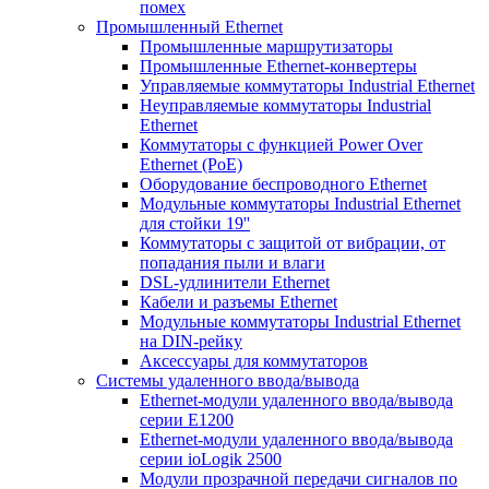
помех
Промышленный Ethernet
Промышленные маршрутизаторы
Промышленные Ethernet-конвертеры
Управляемые коммутаторы Industrial Ethernet
Неуправляемые коммутаторы Industrial
Ethernet
Коммутаторы с функцией Power Over
Ethernet (PoE)
Оборудование беспроводного Ethernet
Модульные коммутаторы Industrial Ethernet
для стойки 19''
Коммутаторы с защитой от вибрации, от
попадания пыли и влаги
DSL-удлинители Ethernet
Кабели и разъемы Ethernet
Модульные коммутаторы Industrial Ethernet
на DIN-рейку
Аксессуары для коммутаторов
Системы удаленного ввода/вывода
Ethernet-модули удаленного ввода/вывода
серии E1200
Ethernet-модули удаленного ввода/вывода
серии ioLogik 2500
Модули прозрачной передачи сигналов по