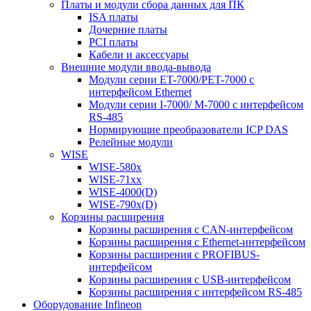
Платы и модули сбора данных для ПК
ISA платы
Дочерние платы
PCI платы
Кабели и аксессуары
Внешние модули ввода-вывода
Модули серии ET-7000/PET-7000 с
интерфейсом Ethernet
Модули серии I-7000/ M-7000 с интерфейсом
RS-485
Нормирующие преобразователи ICP DAS
Релейные модули
WISE
WISE-580x
WISE-71xx
WISE-4000(D)
WISE-790x(D)
Корзины расширения
Корзины расширения с CAN-интерфейсом
Корзины расширения с Ethernet-интерфейсом
Корзины расширения с PROFIBUS-
интерфейсом
Корзины расширения с USB-интерфейсом
Корзины расширения с интерфейсом RS-485
Оборудование Infineon