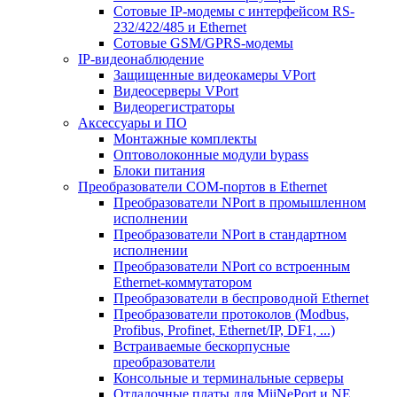
Сотовые IP-модемы с интерфейсом RS-
232/422/485 и Ethernet
Сотовые GSM/GPRS-модемы
IP-видеонаблюдение
Защищенные видеокамеры VPort
Видеосерверы VPort
Видеорегистраторы
Аксессуары и ПО
Монтажные комплекты
Оптоволоконные модули bypass
Блоки питания
Преобразователи COM-портов в Ethernet
Преобразователи NPort в промышленном
исполнении
Преобразователи NPort в стандартном
исполнении
Преобразователи NPort со встроенным
Ethernet-коммутатором
Преобразователи в беспроводной Ethernet
Преобразователи протоколов (Modbus,
Profibus, Profinet, Ethernet/IP, DF1, ...)
Встраиваемые бескорпусные
преобразователи
Консольные и терминальные серверы
Отладочные платы для MiiNePort и NE