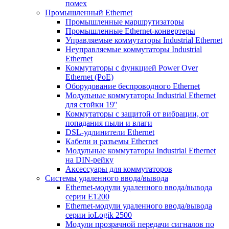
помех
Промышленный Ethernet
Промышленные маршрутизаторы
Промышленные Ethernet-конвертеры
Управляемые коммутаторы Industrial Ethernet
Неуправляемые коммутаторы Industrial
Ethernet
Коммутаторы с функцией Power Over
Ethernet (PoE)
Оборудование беспроводного Ethernet
Модульные коммутаторы Industrial Ethernet
для стойки 19''
Коммутаторы с защитой от вибрации, от
попадания пыли и влаги
DSL-удлинители Ethernet
Кабели и разъемы Ethernet
Модульные коммутаторы Industrial Ethernet
на DIN-рейку
Аксессуары для коммутаторов
Системы удаленного ввода/вывода
Ethernet-модули удаленного ввода/вывода
серии E1200
Ethernet-модули удаленного ввода/вывода
серии ioLogik 2500
Модули прозрачной передачи сигналов по