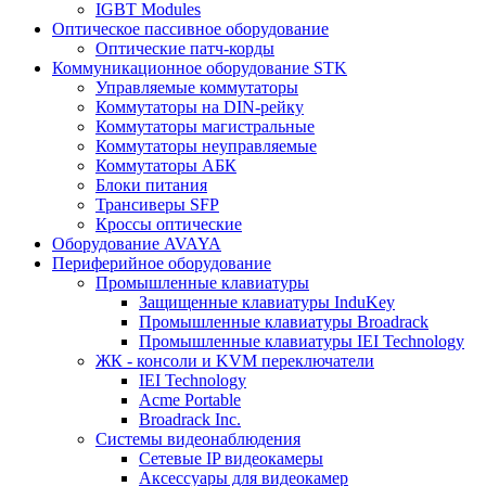
IGBT Modules
Оптическое пассивное оборудование
Оптические патч-корды
Коммуникационное оборудование STK
Управляемые коммутаторы
Коммутаторы на DIN-рейку
Коммутаторы магистральные
Коммутаторы неуправляемые
Коммутаторы АБК
Блоки питания
Трансиверы SFP
Кроссы оптические
Оборудование AVAYA
Периферийное оборудование
Промышленные клавиатуры
Защищенные клавиатуры InduKey
Промышленные клавиатуры Broadrack
Промышленные клавиатуры IEI Technology
ЖК - консоли и KVM переключатели
IEI Technology
Acme Portable
Broadrack Inc.
Системы видеонаблюдения
Сетевые IP видеокамеры
Аксессуары для видеокамер