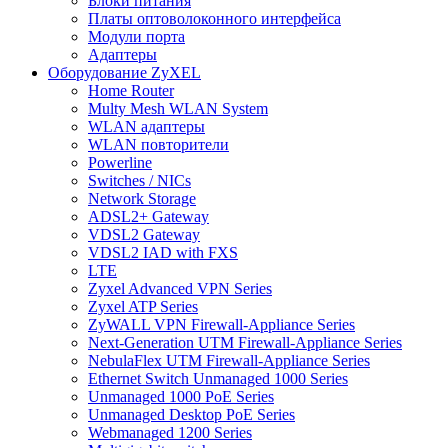
Блоки питания
Платы оптоволоконного интерфейса
Модули порта
Адаптеры
Оборудование ZyXEL
Home Router
Multy Mesh WLAN System
WLAN адаптеры
WLAN повторители
Powerline
Switches / NICs
Network Storage
ADSL2+ Gateway
VDSL2 Gateway
VDSL2 IAD with FXS
LTE
Zyxel Advanced VPN Series
Zyxel ATP Series
ZyWALL VPN Firewall-Appliance Series
Next-Generation UTM Firewall-Appliance Series
NebulaFlex UTM Firewall-Appliance Series
Ethernet Switch Unmanaged 1000 Series
Unmanaged 1000 PoE Series
Unmanaged Desktop PoE Series
Webmanaged 1200 Series