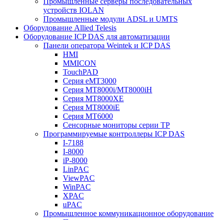
Промышленные серверы последовательных
устройств IOLAN
Промышленные модули ADSL и UMTS
Оборудование Allied Telesis
Оборудование ICP DAS для автоматизации
Панели оператора Weintek и ICP DAS
HMI
MMICON
TouchPAD
Серия eMT3000
Серия MT8000i/MT8000iH
Серия MT8000XE
Серия MT8000iE
Серия MT6000
Сенсорные мониторы серии TP
Программируемые контроллеры ICP DAS
I-7188
I-8000
iP-8000
LinPAC
ViewPAC
WinPAC
XPAC
uPAC
Промышленное коммуникационное оборудование