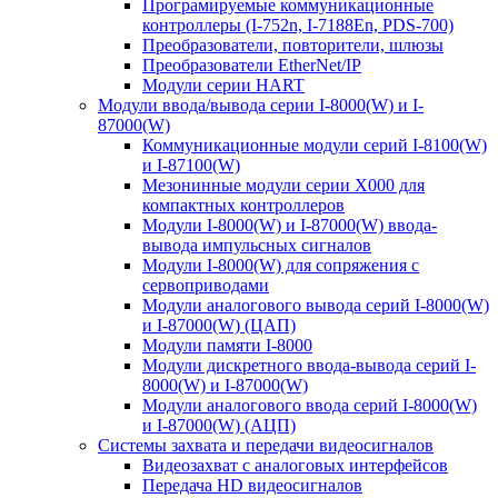
Програмируемые коммуникационные
контроллеры (I-752n, I-7188En, PDS-700)
Преобразователи, повторители, шлюзы
Преобразователи EtherNet/IP
Модули серии HART
Модули ввода/вывода серии I-8000(W) и I-
87000(W)
Коммуникационные модули серий I-8100(W)
и I-87100(W)
Мезонинные модули серии X000 для
компактных контроллеров
Модули I-8000(W) и I-87000(W) ввода-
вывода импульсных сигналов
Модули I-8000(W) для сопряжения с
сервоприводами
Модули аналогового вывода серий I-8000(W)
и I-87000(W) (ЦАП)
Модули памяти I-8000
Модули дискретного ввода-вывода серий I-
8000(W) и I-87000(W)
Модули аналогового ввода серий I-8000(W)
и I-87000(W) (АЦП)
Системы захвата и передачи видеосигналов
Видеозахват с аналоговых интерфейсов
Передача HD видеосигналов