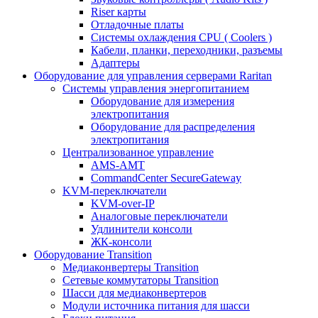
Riser карты
Отладочные платы
Системы охлаждения CPU ( Coolers )
Кабели, планки, переходники, разъемы
Адаптеры
Оборудование для управления серверами Raritan
Системы управления энергопитанием
Оборудование для измерения
электропитания
Оборудование для распределения
электропитания
Централизованное управление
AMS-AMT
CommandCenter SecureGateway
KVM-переключатели
KVM-over-IP
Аналоговые переключатели
Удлинители консоли
ЖК-консоли
Оборудование Transition
Медиаконвертеры Transition
Сетевые коммутаторы Transition
Шасси для медиаконвертеров
Модули источника питания для шасси