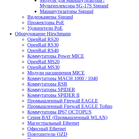
Модули для Маршрутизатора /
Мультиплексора SG-17S Sigrand
Маршрутизаторы Sigrand
Видеокамеры Sigrand
Прожекторы PoE
Удлинители PoE
Оборудование Hirschmann
OpenRail RS20
OpenRail RS30
OpenRail RS40
Коммутаторы Power MICE
OpenRail MS20
OpenRail MS30
Модули расширения MICE
Коммутаторы MACH 1000 / 1040
Коммутаторы RSR
Коммутаторы SPIDER
Коммутаторы SPIDER II
Промышленный Firewall EAGLE
Промышленный Firewall EAGLE Tofino
Коммутаторы IP67 OCTOPUS
Серия BAT (Промышленный WLAN)
Магистральный Ethernet
Офисный Ethernet
Повторители OZD