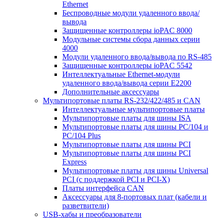
Ethernet
Беспроводные модули удаленного ввода/
вывода
Защищенные контроллеры ioPAC 8000
Модульные системы сбора данных серии
4000
Модули удаленного ввода/вывода по RS-485
Защищенные контроллеры ioPAC 5542
Интеллектуальные Ethernet-модули
удаленного ввода/вывода серии E2200
Дополнительные аксессуары
Мультипортовые платы RS-232/422/485 и CAN
Интеллектуальные мультипортовые платы
Мультипортовые платы для шины ISA
Мультипортовые платы для шины PC/104 и
PC/104 Plus
Мультипортовые платы для шины PCI
Мультипортовые платы для шины PCI
Express
Мультипортовые платы для шины Universal
PCI (с поддержкой PCI и PCI-X)
Платы интерфейса CAN
Аксессуары для 8-портовых плат (кабели и
разветвители)
USB-хабы и преобразователи